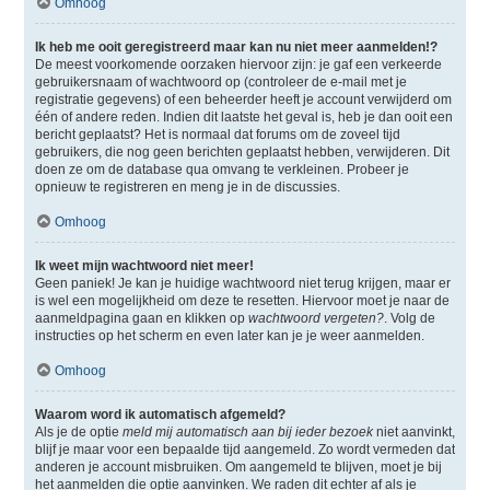
Omhoog
Ik heb me ooit geregistreerd maar kan nu niet meer aanmelden!?
De meest voorkomende oorzaken hiervoor zijn: je gaf een verkeerde
gebruikersnaam of wachtwoord op (controleer de e-mail met je
registratie gegevens) of een beheerder heeft je account verwijderd om
één of andere reden. Indien dit laatste het geval is, heb je dan ooit een
bericht geplaatst? Het is normaal dat forums om de zoveel tijd
gebruikers, die nog geen berichten geplaatst hebben, verwijderen. Dit
doen ze om de database qua omvang te verkleinen. Probeer je
opnieuw te registreren en meng je in de discussies.
Omhoog
Ik weet mijn wachtwoord niet meer!
Geen paniek! Je kan je huidige wachtwoord niet terug krijgen, maar er
is wel een mogelijkheid om deze te resetten. Hiervoor moet je naar de
aanmeldpagina gaan en klikken op
wachtwoord vergeten?
. Volg de
instructies op het scherm en even later kan je je weer aanmelden.
Omhoog
Waarom word ik automatisch afgemeld?
Als je de optie
meld mij automatisch aan bij ieder bezoek
niet aanvinkt,
blijf je maar voor een bepaalde tijd aangemeld. Zo wordt vermeden dat
anderen je account misbruiken. Om aangemeld te blijven, moet je bij
het aanmelden die optie aanvinken. We raden dit echter af als je