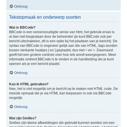
Omhoog
Tekstopmaak en onderwerp soorten
Wat is BBCode?
BBCode is een vereenvoudigde versie van html, het gebruik ervan is
al dan niet toegestaan door de beheerder (je kunt BBCode ook per
bericht uitschakelen, dit is een optie bij het plaatsen van je bericht). De
syntax van BBCode is ongeveer gelijk aan die van HTML, tags worden
tussen vierkante haakjes [ en ] geplaatst, dus niet < en >. Daarnaast
geeft het een grotere controle over hoe iets wordt weergegeven. Meer
informatie omtrent BBCode is te vinden in de handleiding die je kunt
openen als je een bericht plaatst.
Omhoog
Kan ik HTML gebruiken?
Nee, het is niet mogelijk om je bericht op te maken met HTML code. De
meeste opmaak die je via HTML kan toepassen is ook via BBCode
mogelijk.
Omhoog
Wat zijn Smilies?
Smilies zijn kleine afbeeldingen die gebruikt kunnen worden om een