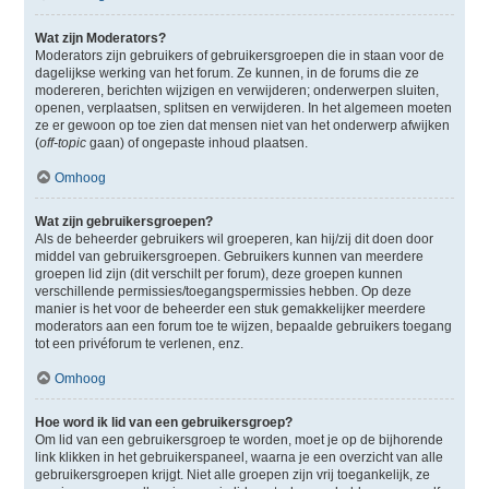
Wat zijn Moderators?
Moderators zijn gebruikers of gebruikersgroepen die in staan voor de
dagelijkse werking van het forum. Ze kunnen, in de forums die ze
modereren, berichten wijzigen en verwijderen; onderwerpen sluiten,
openen, verplaatsen, splitsen en verwijderen. In het algemeen moeten
ze er gewoon op toe zien dat mensen niet van het onderwerp afwijken
(
off-topic
gaan) of ongepaste inhoud plaatsen.
Omhoog
Wat zijn gebruikersgroepen?
Als de beheerder gebruikers wil groeperen, kan hij/zij dit doen door
middel van gebruikersgroepen. Gebruikers kunnen van meerdere
groepen lid zijn (dit verschilt per forum), deze groepen kunnen
verschillende permissies/toegangspermissies hebben. Op deze
manier is het voor de beheerder een stuk gemakkelijker meerdere
moderators aan een forum toe te wijzen, bepaalde gebruikers toegang
tot een privéforum te verlenen, enz.
Omhoog
Hoe word ik lid van een gebruikersgroep?
Om lid van een gebruikersgroep te worden, moet je op de bijhorende
link klikken in het gebruikerspaneel, waarna je een overzicht van alle
gebruikersgroepen krijgt. Niet alle groepen zijn vrij toegankelijk, ze