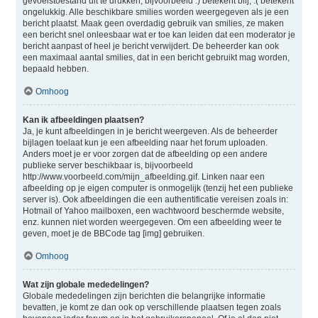
gevoelstoestand uit te drukken, bijvoorbeeld :) betekent blij, :( betekent
ongelukkig. Alle beschikbare smilies worden weergegeven als je een
bericht plaatst. Maak geen overdadig gebruik van smilies, ze maken
een bericht snel onleesbaar wat er toe kan leiden dat een moderator je
bericht aanpast of heel je bericht verwijdert. De beheerder kan ook
een maximaal aantal smilies, dat in een bericht gebruikt mag worden,
bepaald hebben.
Omhoog
Kan ik afbeeldingen plaatsen?
Ja, je kunt afbeeldingen in je bericht weergeven. Als de beheerder
bijlagen toelaat kun je een afbeelding naar het forum uploaden.
Anders moet je er voor zorgen dat de afbeelding op een andere
publieke server beschikbaar is, bijvoorbeeld
http://www.voorbeeld.com/mijn_afbeelding.gif. Linken naar een
afbeelding op je eigen computer is onmogelijk (tenzij het een publieke
server is). Ook afbeeldingen die een authentificatie vereisen zoals in:
Hotmail of Yahoo mailboxen, een wachtwoord beschermde website,
enz. kunnen niet worden weergegeven. Om een afbeelding weer te
geven, moet je de BBCode tag [img] gebruiken.
Omhoog
Wat zijn globale mededelingen?
Globale mededelingen zijn berichten die belangrijke informatie
bevatten, je komt ze dan ook op verschillende plaatsen tegen zoals