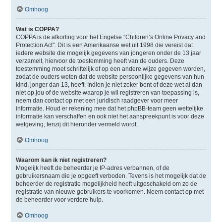
Omhoog
Wat is COPPA?
COPPA is de afkorting voor het Engelse "Children’s Online Privacy and
Protection Act". Dit is een Amerikaanse wet uit 1998 die vereist dat
iedere website die mogelijk gegevens van jongeren onder de 13 jaar
verzamelt, hiervoor de toestemming heeft van de ouders. Deze
toestemming moet schriftelijk of op een andere wijze gegeven worden,
zodat de ouders weten dat de website persoonlijke gegevens van hun
kind, jonger dan 13, heeft. Indien je niet zeker bent of deze wet al dan
niet op jou of de website waarop je wil registreren van toepassing is,
neem dan contact op met een juridisch raadgever voor meer
informatie. Houd er rekening mee dat het phpBB-team geen wettelijke
informatie kan verschaffen en ook niet het aanspreekpunt is voor deze
wetgeving, tenzij dit hieronder vermeld wordt.
Omhoog
Waarom kan ik niet registreren?
Mogelijk heeft de beheerder je IP-adres verbannen, of de
gebruikersnaam die je opgeeft verboden. Tevens is het mogelijk dat de
beheerder de registratie mogelijkheid heeft uitgeschakeld om zo de
registratie van nieuwe gebruikers te voorkomen. Neem contact op met
de beheerder voor verdere hulp.
Omhoog