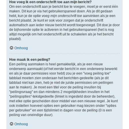
Hoe voeg ik een onderschrift toe aan mijn bericht?
Om een onderschrift aan je bericht toe te voegen, moet je er eerst één
maken. Dit kun je via het gebruikerspaneel doen. Als je dit gedaan
hebt, kun je de optie
voeg mijn onderschrift toe
aanvinken als je een
bericht plaatst. Je kunt er ook voor zorgen dat je onderschrift
automatisch aan ieder nieuw bericht wordt toegevoegd. Dit doe je door
de bijhorende optie te activeren in het gebruikerspaneel (het is nog
altijd mogelijk om het onderschrift uit te schakelen als je het bericht
plaatst).
Omhoog
Hoe maak ik een peiling?
Een peiling aanmaken is heel gemakkelijk, als je een nieuw
onderwerp aanmaakt (of het eerste bericht in een onderwerp bewerkt
en als je daar permissies voor hebt) zou je een "voeg peiling toe"
tabblad moeten zien onderaan het berichten-gedeelte (als je dit
tabblad niet kan zien, heb je niet de juiste permissies om peilingen
aan te maken). Je moet een titel voor de peiling invullen bij
"peilingsvraag" en dan minstens 2 mogelijkheden invullen in het
"peilingopties"-tekstgedeelte (limiet is ingesteld door de beheerder),
met elke optie gescheiden door middel van een nieuwe regel. Je kunt
ook instellen hoeveel opties een gebruiker mag kiezen onder "opties
per gebruiker" en een tijdslimiet in dagen voor de peiling (0 is een
peiling van oneindige duur).
Omhoog