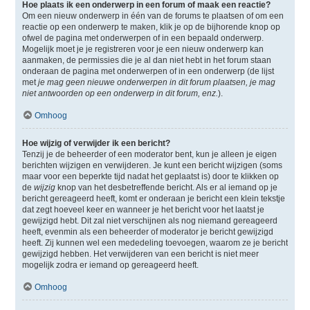
Hoe plaats ik een onderwerp in een forum of maak een reactie?
Om een nieuw onderwerp in één van de forums te plaatsen of om een
reactie op een onderwerp te maken, klik je op de bijhorende knop op
ofwel de pagina met onderwerpen of in een bepaald onderwerp.
Mogelijk moet je je registreren voor je een nieuw onderwerp kan
aanmaken, de permissies die je al dan niet hebt in het forum staan
onderaan de pagina met onderwerpen of in een onderwerp (de lijst
met
je mag geen nieuwe onderwerpen in dit forum plaatsen, je mag
niet antwoorden op een onderwerp in dit forum, enz.
).
Omhoog
Hoe wijzig of verwijder ik een bericht?
Tenzij je de beheerder of een moderator bent, kun je alleen je eigen
berichten wijzigen en verwijderen. Je kunt een bericht wijzigen (soms
maar voor een beperkte tijd nadat het geplaatst is) door te klikken op
de
wijzig
knop van het desbetreffende bericht. Als er al iemand op je
bericht gereageerd heeft, komt er onderaan je bericht een klein tekstje
dat zegt hoeveel keer en wanneer je het bericht voor het laatst je
gewijzigd hebt. Dit zal niet verschijnen als nog niemand gereageerd
heeft, evenmin als een beheerder of moderator je bericht gewijzigd
heeft. Zij kunnen wel een mededeling toevoegen, waarom ze je bericht
gewijzigd hebben. Het verwijderen van een bericht is niet meer
mogelijk zodra er iemand op gereageerd heeft.
Omhoog