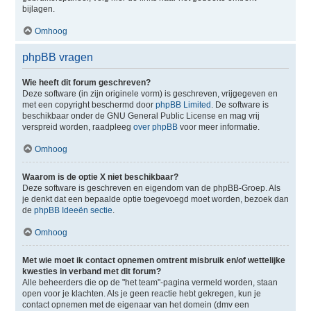
bijlagen.
Omhoog
phpBB vragen
Wie heeft dit forum geschreven?
Deze software (in zijn originele vorm) is geschreven, vrijgegeven en
met een copyright beschermd door
phpBB Limited
. De software is
beschikbaar onder de GNU General Public License en mag vrij
verspreid worden, raadpleeg
over phpBB
voor meer informatie.
Omhoog
Waarom is de optie X niet beschikbaar?
Deze software is geschreven en eigendom van de phpBB-Groep. Als
je denkt dat een bepaalde optie toegevoegd moet worden, bezoek dan
de
phpBB Ideeën sectie
.
Omhoog
Met wie moet ik contact opnemen omtrent misbruik en/of wettelijke
kwesties in verband met dit forum?
Alle beheerders die op de "het team"-pagina vermeld worden, staan
open voor je klachten. Als je geen reactie hebt gekregen, kun je
contact opnemen met de eigenaar van het domein (dmv een