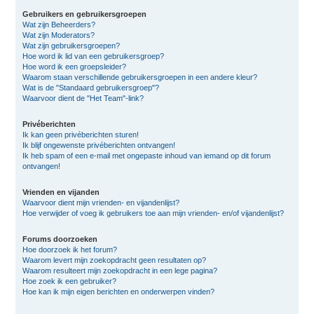
Gebruikers en gebruikersgroepen
Wat zijn Beheerders?
Wat zijn Moderators?
Wat zijn gebruikersgroepen?
Hoe word ik lid van een gebruikersgroep?
Hoe word ik een groepsleider?
Waarom staan verschillende gebruikersgroepen in een andere kleur?
Wat is de "Standaard gebruikersgroep"?
Waarvoor dient de "Het Team"-link?
Privéberichten
Ik kan geen privéberichten sturen!
Ik blijf ongewenste privéberichten ontvangen!
Ik heb spam of een e-mail met ongepaste inhoud van iemand op dit forum
ontvangen!
Vrienden en vijanden
Waarvoor dient mijn vrienden- en vijandenlijst?
Hoe verwijder of voeg ik gebruikers toe aan mijn vrienden- en/of vijandenlijst?
Forums doorzoeken
Hoe doorzoek ik het forum?
Waarom levert mijn zoekopdracht geen resultaten op?
Waarom resulteert mijn zoekopdracht in een lege pagina?
Hoe zoek ik een gebruiker?
Hoe kan ik mijn eigen berichten en onderwerpen vinden?