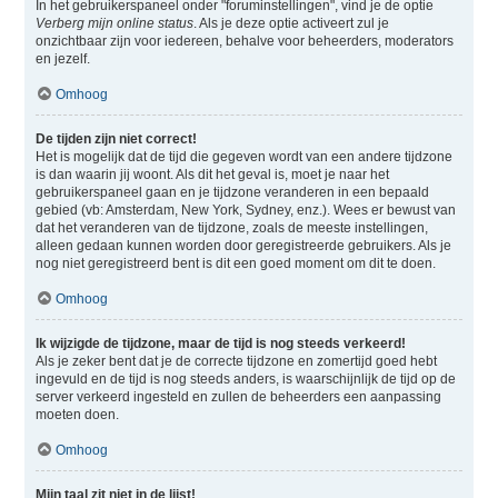
In het gebruikerspaneel onder "foruminstellingen", vind je de optie
Verberg mijn online status
. Als je deze optie activeert zul je
onzichtbaar zijn voor iedereen, behalve voor beheerders, moderators
en jezelf.
Omhoog
De tijden zijn niet correct!
Het is mogelijk dat de tijd die gegeven wordt van een andere tijdzone
is dan waarin jij woont. Als dit het geval is, moet je naar het
gebruikerspaneel gaan en je tijdzone veranderen in een bepaald
gebied (vb: Amsterdam, New York, Sydney, enz.). Wees er bewust van
dat het veranderen van de tijdzone, zoals de meeste instellingen,
alleen gedaan kunnen worden door geregistreerde gebruikers. Als je
nog niet geregistreerd bent is dit een goed moment om dit te doen.
Omhoog
Ik wijzigde de tijdzone, maar de tijd is nog steeds verkeerd!
Als je zeker bent dat je de correcte tijdzone en zomertijd goed hebt
ingevuld en de tijd is nog steeds anders, is waarschijnlijk de tijd op de
server verkeerd ingesteld en zullen de beheerders een aanpassing
moeten doen.
Omhoog
Mijn taal zit niet in de lijst!