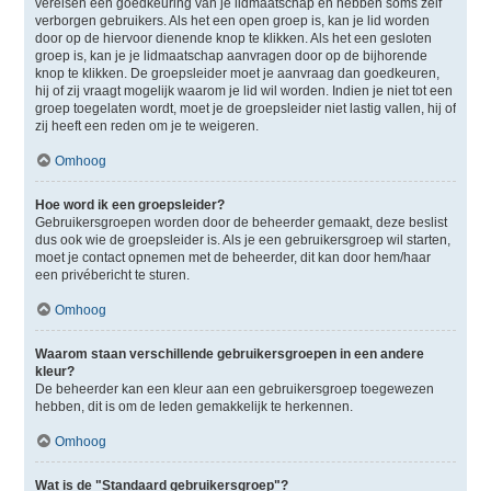
vereisen een goedkeuring van je lidmaatschap en hebben soms zelf
verborgen gebruikers. Als het een open groep is, kan je lid worden
door op de hiervoor dienende knop te klikken. Als het een gesloten
groep is, kan je je lidmaatschap aanvragen door op de bijhorende
knop te klikken. De groepsleider moet je aanvraag dan goedkeuren,
hij of zij vraagt mogelijk waarom je lid wil worden. Indien je niet tot een
groep toegelaten wordt, moet je de groepsleider niet lastig vallen, hij of
zij heeft een reden om je te weigeren.
Omhoog
Hoe word ik een groepsleider?
Gebruikersgroepen worden door de beheerder gemaakt, deze beslist
dus ook wie de groepsleider is. Als je een gebruikersgroep wil starten,
moet je contact opnemen met de beheerder, dit kan door hem/haar
een privébericht te sturen.
Omhoog
Waarom staan verschillende gebruikersgroepen in een andere
kleur?
De beheerder kan een kleur aan een gebruikersgroep toegewezen
hebben, dit is om de leden gemakkelijk te herkennen.
Omhoog
Wat is de "Standaard gebruikersgroep"?