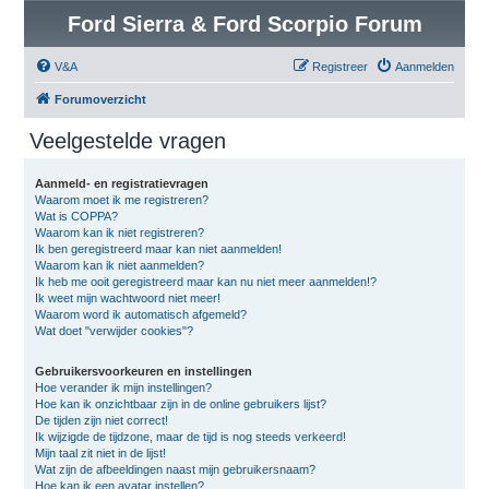
Ford Sierra & Ford Scorpio Forum
V&A
Registreer
Aanmelden
Forumoverzicht
Veelgestelde vragen
Aanmeld- en registratievragen
Waarom moet ik me registreren?
Wat is COPPA?
Waarom kan ik niet registreren?
Ik ben geregistreerd maar kan niet aanmelden!
Waarom kan ik niet aanmelden?
Ik heb me ooit geregistreerd maar kan nu niet meer aanmelden!?
Ik weet mijn wachtwoord niet meer!
Waarom word ik automatisch afgemeld?
Wat doet "verwijder cookies"?
Gebruikersvoorkeuren en instellingen
Hoe verander ik mijn instellingen?
Hoe kan ik onzichtbaar zijn in de online gebruikers lijst?
De tijden zijn niet correct!
Ik wijzigde de tijdzone, maar de tijd is nog steeds verkeerd!
Mijn taal zit niet in de lijst!
Wat zijn de afbeeldingen naast mijn gebruikersnaam?
Hoe kan ik een avatar instellen?