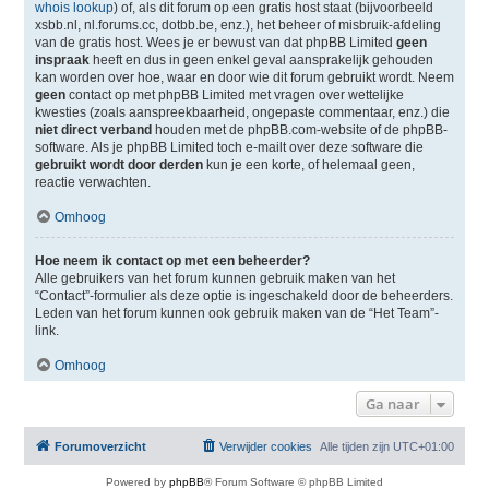
whois lookup
) of, als dit forum op een gratis host staat (bijvoorbeeld
xsbb.nl, nl.forums.cc, dotbb.be, enz.), het beheer of misbruik-afdeling
van de gratis host. Wees je er bewust van dat phpBB Limited
geen
inspraak
heeft en dus in geen enkel geval aansprakelijk gehouden
kan worden over hoe, waar en door wie dit forum gebruikt wordt. Neem
geen
contact op met phpBB Limited met vragen over wettelijke
kwesties (zoals aanspreekbaarheid, ongepaste commentaar, enz.) die
niet direct verband
houden met de phpBB.com-website of de phpBB-
software. Als je phpBB Limited toch e-mailt over deze software die
gebruikt wordt door derden
kun je een korte, of helemaal geen,
reactie verwachten.
Omhoog
Hoe neem ik contact op met een beheerder?
Alle gebruikers van het forum kunnen gebruik maken van het
“Contact”-formulier als deze optie is ingeschakeld door de beheerders.
Leden van het forum kunnen ook gebruik maken van de “Het Team”-
link.
Omhoog
Ga naar
Forumoverzicht
Verwijder cookies
Alle tijden zijn
UTC+01:00
Powered by
phpBB
® Forum Software © phpBB Limited