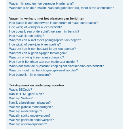
Wat is mijn rang en hoe verander ik mijn rang?
Wanneer ik op de e-maillink van een gebruiker klik, moet ik me aanmelden?
Vragen in verband met het plaatsen van berichten
Hoe plaats ik een onderwerp in een forum of maak een reactie?
Hoe wijzig of verwijder ik een bericht?
Hoe voeg ik een onderschrift toe aan mijn bericht?
Hoe maak ik een peiling?
Waarom kan ik niet meer peilingsopties toevoegen?
Hoe wijzig of verwijder ik een peiling?
Waarom kan ik een bepaald forum niet openen?
Waarom kan ik geen bijlagen toevoegen?
Waarom ontving ik een waarschuwing?
Hoe kan ik berichten aan een moderator melden?
Waarvoor dient de "Opslaan"-knop bij het plaatsen van een bericht?
Waarom moet mijn bericht goedgekeurd worden?
Hoe bump ik mijn onderwerp?
Tekstopmaak en onderwerp soorten
Wat is BBCode?
Kan ik HTML gebruiken?
Wat zijn Smilies?
Kan ik afbeeldingen plaatsen?
Wat zijn globale mededelingen?
Wat zijn mededelingen?
Wat zijn sticky onderwerpen?
Wat zijn gesloten onderwerpen?
Wat zijn onderwerpiconen?