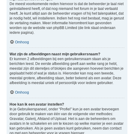
De meest voorkomende reden hiervoor is dat de beheerder je taal niet
geïnstalleerd heeft, of dat nog niemand het forum in je taal vertaald
heeft. Je kunt altijd aan de beheerder vragen of hij het talenpakket, dat
je nodig hebt, wil installeren. Indien het nog niet bestaat, mag je gerust
de vertaling maken. Meer informatie hieromtrent kan gevonden
worden op de website van phpBB Limited (de link staat onderaan
iedere pagina).
Omhoog
Wat zijn de afbeeldingen naast mijn gebruikersnaam?
Er kunnen 2 afbeeldingen bij een gebruikersnaam staan als je
berichten leest. De eerste afbeelding geeft aan welke rang je hebt,
meestal zijn dit sterretjes of blokjes die aangeven hoeveel berichten je
geplaatst hebt of wat je status is. Hieronder kan nog een tweede,
meestal grotere, afbeelding staan, beter bekend als een avatar. Deze
afbeelding is meestal uniek of persoonlijk voor iedere gebruiker.
Omhoog
Hoe kan ik een avatar instellen?
In je Gebruikerspaneel, onder “Profiel” kun je een avatar toevoegen
door gebruik te maken van één van de volgende vier methodes:
Gravatar, Galerij, Afstand of Upload. Het is aan de beheerders om
avatars in te schakelen en om te kiezen op welke manier je een avatar
kan gebruiken. Als je geen avatars kunt gebruiken, neem dan contact
op met een beheerder voor je vragen hierover.