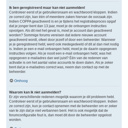
Ik ben geregistreerd maar kan niet aanmelden!
Controleer eerst of je gebruikersnaam en wachtwoord kloppen. Indien
ze correct zijn, kan één of meerdere zaken hiervan de oorzaak zijn.
Indien COPPA geactiveerd is en je tijdens het registratieproces opgaf
dat je jonger bent dan 13 jaar, moet je de ontvangen instructies
opvolgen. Als dit niet het geval is, moet je account dan geactiveerd
worden? Sommige forums vereisen dat iedere nieuwe account
geactiveerd wordt, ofwel door jezelf of door een beheerder. Wanneer
je je geregistreerd hebt, werd ook medegedeeld of dit al dan niet nodig
is. Indien je een e-mail ontvangen hebt, moet je de daarin opgegeven
instructies volgen. Als je nooit een e-mail ontvangen hebt, was het
opgegeven e-mailadres dan wel juist? Één van de redenen van
activatie is om het aantal valse accounts te doen dalen. Als je zeker
bent dat je e-mailadres correct was, neem dan contact op met de
beheerder.
Omhoog
Waarom kan ik niet aanmelden?
Er zijn verschillende redenen mogelijk waarom je dit probleem hebt.
Controleer eerst of je gebruikersnaam en wachtwoord kloppen. Indien
ze correct zijn, kun je contact opnemen met de beheerder om er zeker
van te zijn dat je niet verbannen bent. Het is ook mogelijk dat de
forumconfiguratie fout is, dan moet dit door de beheerder opgelost
worden.