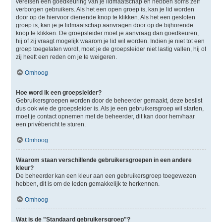
vereisen een goedkeuring van je lidmaatschap en hebben soms zelf
verborgen gebruikers. Als het een open groep is, kan je lid worden
door op de hiervoor dienende knop te klikken. Als het een gesloten
groep is, kan je je lidmaatschap aanvragen door op de bijhorende
knop te klikken. De groepsleider moet je aanvraag dan goedkeuren,
hij of zij vraagt mogelijk waarom je lid wil worden. Indien je niet tot een
groep toegelaten wordt, moet je de groepsleider niet lastig vallen, hij of
zij heeft een reden om je te weigeren.
Omhoog
Hoe word ik een groepsleider?
Gebruikersgroepen worden door de beheerder gemaakt, deze beslist
dus ook wie de groepsleider is. Als je een gebruikersgroep wil starten,
moet je contact opnemen met de beheerder, dit kan door hem/haar
een privébericht te sturen.
Omhoog
Waarom staan verschillende gebruikersgroepen in een andere
kleur?
De beheerder kan een kleur aan een gebruikersgroep toegewezen
hebben, dit is om de leden gemakkelijk te herkennen.
Omhoog
Wat is de "Standaard gebruikersgroep"?