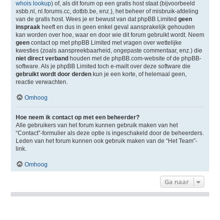
whois lookup
) of, als dit forum op een gratis host staat (bijvoorbeeld
xsbb.nl, nl.forums.cc, dotbb.be, enz.), het beheer of misbruik-afdeling
van de gratis host. Wees je er bewust van dat phpBB Limited
geen
inspraak
heeft en dus in geen enkel geval aansprakelijk gehouden
kan worden over hoe, waar en door wie dit forum gebruikt wordt. Neem
geen
contact op met phpBB Limited met vragen over wettelijke
kwesties (zoals aanspreekbaarheid, ongepaste commentaar, enz.) die
niet direct verband
houden met de phpBB.com-website of de phpBB-
software. Als je phpBB Limited toch e-mailt over deze software die
gebruikt wordt door derden
kun je een korte, of helemaal geen,
reactie verwachten.
Omhoog
Hoe neem ik contact op met een beheerder?
Alle gebruikers van het forum kunnen gebruik maken van het
“Contact”-formulier als deze optie is ingeschakeld door de beheerders.
Leden van het forum kunnen ook gebruik maken van de “Het Team”-
link.
Omhoog
Ga naar
Forumoverzicht
Verwijder cookies
Alle tijden zijn
UTC+01:00
Powered by
phpBB
® Forum Software © phpBB Limited