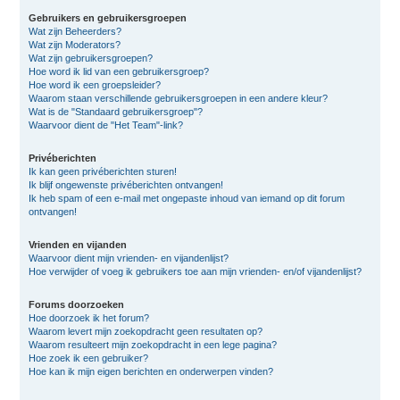
Gebruikers en gebruikersgroepen
Wat zijn Beheerders?
Wat zijn Moderators?
Wat zijn gebruikersgroepen?
Hoe word ik lid van een gebruikersgroep?
Hoe word ik een groepsleider?
Waarom staan verschillende gebruikersgroepen in een andere kleur?
Wat is de "Standaard gebruikersgroep"?
Waarvoor dient de "Het Team"-link?
Privéberichten
Ik kan geen privéberichten sturen!
Ik blijf ongewenste privéberichten ontvangen!
Ik heb spam of een e-mail met ongepaste inhoud van iemand op dit forum
ontvangen!
Vrienden en vijanden
Waarvoor dient mijn vrienden- en vijandenlijst?
Hoe verwijder of voeg ik gebruikers toe aan mijn vrienden- en/of vijandenlijst?
Forums doorzoeken
Hoe doorzoek ik het forum?
Waarom levert mijn zoekopdracht geen resultaten op?
Waarom resulteert mijn zoekopdracht in een lege pagina?
Hoe zoek ik een gebruiker?
Hoe kan ik mijn eigen berichten en onderwerpen vinden?