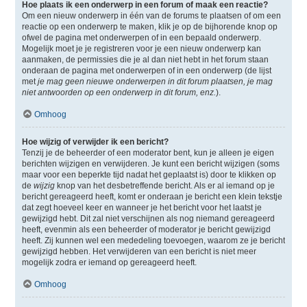
Hoe plaats ik een onderwerp in een forum of maak een reactie?
Om een nieuw onderwerp in één van de forums te plaatsen of om een
reactie op een onderwerp te maken, klik je op de bijhorende knop op
ofwel de pagina met onderwerpen of in een bepaald onderwerp.
Mogelijk moet je je registreren voor je een nieuw onderwerp kan
aanmaken, de permissies die je al dan niet hebt in het forum staan
onderaan de pagina met onderwerpen of in een onderwerp (de lijst
met
je mag geen nieuwe onderwerpen in dit forum plaatsen, je mag
niet antwoorden op een onderwerp in dit forum, enz.
).
Omhoog
Hoe wijzig of verwijder ik een bericht?
Tenzij je de beheerder of een moderator bent, kun je alleen je eigen
berichten wijzigen en verwijderen. Je kunt een bericht wijzigen (soms
maar voor een beperkte tijd nadat het geplaatst is) door te klikken op
de
wijzig
knop van het desbetreffende bericht. Als er al iemand op je
bericht gereageerd heeft, komt er onderaan je bericht een klein tekstje
dat zegt hoeveel keer en wanneer je het bericht voor het laatst je
gewijzigd hebt. Dit zal niet verschijnen als nog niemand gereageerd
heeft, evenmin als een beheerder of moderator je bericht gewijzigd
heeft. Zij kunnen wel een mededeling toevoegen, waarom ze je bericht
gewijzigd hebben. Het verwijderen van een bericht is niet meer
mogelijk zodra er iemand op gereageerd heeft.
Omhoog