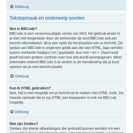
Omhoog
Tekstopmaak en onderwerp soorten
Wat is BBCode?
BBCode is een vereenvoudigde versie van html, het gebruik ervan is
al dan niet toegestaan door de beheerder (je kunt BBCode ook per
bericht uitschakelen, dit is een optie bij het plaatsen van je bericht). De
syntax van BBCode is ongeveer gelijk aan die van HTML, tags worden
tussen vierkante haakjes [ en ] geplaatst, dus niet < en >. Daarnaast
geeft het een grotere controle over hoe iets wordt weergegeven. Meer
informatie omtrent BBCode is te vinden in de handleiding die je kunt
openen als je een bericht plaatst.
Omhoog
Kan ik HTML gebruiken?
Nee, het is niet mogelijk om je bericht op te maken met HTML code. De
meeste opmaak die je via HTML kan toepassen is ook via BBCode
mogelijk.
Omhoog
Wat zijn Smilies?
Smilies zijn kleine afbeeldingen die gebruikt kunnen worden om een