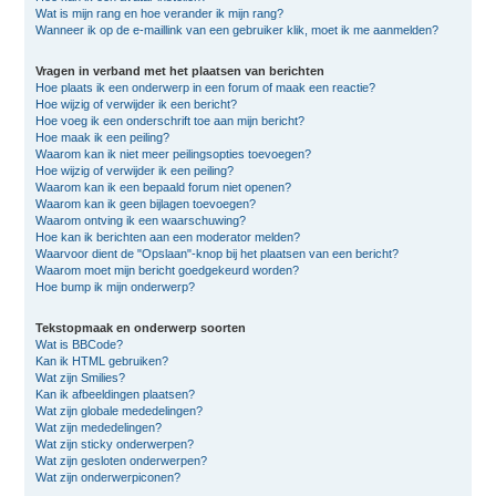
Wat is mijn rang en hoe verander ik mijn rang?
Wanneer ik op de e-maillink van een gebruiker klik, moet ik me aanmelden?
Vragen in verband met het plaatsen van berichten
Hoe plaats ik een onderwerp in een forum of maak een reactie?
Hoe wijzig of verwijder ik een bericht?
Hoe voeg ik een onderschrift toe aan mijn bericht?
Hoe maak ik een peiling?
Waarom kan ik niet meer peilingsopties toevoegen?
Hoe wijzig of verwijder ik een peiling?
Waarom kan ik een bepaald forum niet openen?
Waarom kan ik geen bijlagen toevoegen?
Waarom ontving ik een waarschuwing?
Hoe kan ik berichten aan een moderator melden?
Waarvoor dient de "Opslaan"-knop bij het plaatsen van een bericht?
Waarom moet mijn bericht goedgekeurd worden?
Hoe bump ik mijn onderwerp?
Tekstopmaak en onderwerp soorten
Wat is BBCode?
Kan ik HTML gebruiken?
Wat zijn Smilies?
Kan ik afbeeldingen plaatsen?
Wat zijn globale mededelingen?
Wat zijn mededelingen?
Wat zijn sticky onderwerpen?
Wat zijn gesloten onderwerpen?
Wat zijn onderwerpiconen?