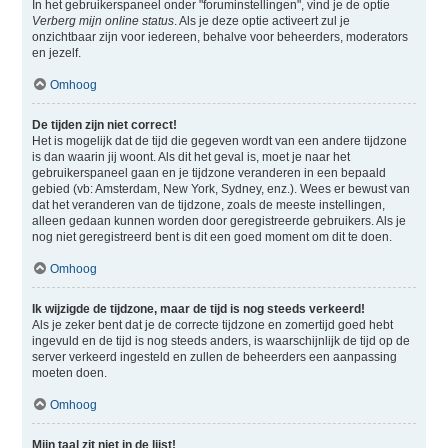
In het gebruikerspaneel onder "foruminstellingen", vind je de optie
Verberg mijn online status
. Als je deze optie activeert zul je
onzichtbaar zijn voor iedereen, behalve voor beheerders, moderators
en jezelf.
Omhoog
De tijden zijn niet correct!
Het is mogelijk dat de tijd die gegeven wordt van een andere tijdzone
is dan waarin jij woont. Als dit het geval is, moet je naar het
gebruikerspaneel gaan en je tijdzone veranderen in een bepaald
gebied (vb: Amsterdam, New York, Sydney, enz.). Wees er bewust van
dat het veranderen van de tijdzone, zoals de meeste instellingen,
alleen gedaan kunnen worden door geregistreerde gebruikers. Als je
nog niet geregistreerd bent is dit een goed moment om dit te doen.
Omhoog
Ik wijzigde de tijdzone, maar de tijd is nog steeds verkeerd!
Als je zeker bent dat je de correcte tijdzone en zomertijd goed hebt
ingevuld en de tijd is nog steeds anders, is waarschijnlijk de tijd op de
server verkeerd ingesteld en zullen de beheerders een aanpassing
moeten doen.
Omhoog
Mijn taal zit niet in de lijst!