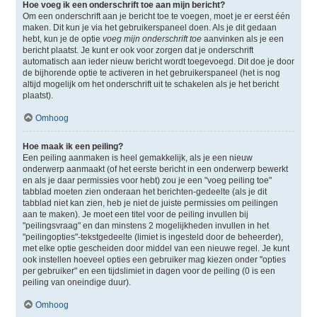
Hoe voeg ik een onderschrift toe aan mijn bericht?
Om een onderschrift aan je bericht toe te voegen, moet je er eerst één
maken. Dit kun je via het gebruikerspaneel doen. Als je dit gedaan
hebt, kun je de optie
voeg mijn onderschrift toe
aanvinken als je een
bericht plaatst. Je kunt er ook voor zorgen dat je onderschrift
automatisch aan ieder nieuw bericht wordt toegevoegd. Dit doe je door
de bijhorende optie te activeren in het gebruikerspaneel (het is nog
altijd mogelijk om het onderschrift uit te schakelen als je het bericht
plaatst).
Omhoog
Hoe maak ik een peiling?
Een peiling aanmaken is heel gemakkelijk, als je een nieuw
onderwerp aanmaakt (of het eerste bericht in een onderwerp bewerkt
en als je daar permissies voor hebt) zou je een "voeg peiling toe"
tabblad moeten zien onderaan het berichten-gedeelte (als je dit
tabblad niet kan zien, heb je niet de juiste permissies om peilingen
aan te maken). Je moet een titel voor de peiling invullen bij
"peilingsvraag" en dan minstens 2 mogelijkheden invullen in het
"peilingopties"-tekstgedeelte (limiet is ingesteld door de beheerder),
met elke optie gescheiden door middel van een nieuwe regel. Je kunt
ook instellen hoeveel opties een gebruiker mag kiezen onder "opties
per gebruiker" en een tijdslimiet in dagen voor de peiling (0 is een
peiling van oneindige duur).
Omhoog