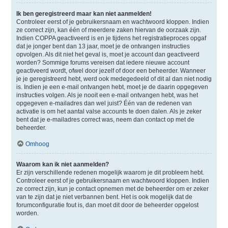
Ik ben geregistreerd maar kan niet aanmelden!
Controleer eerst of je gebruikersnaam en wachtwoord kloppen. Indien
ze correct zijn, kan één of meerdere zaken hiervan de oorzaak zijn.
Indien COPPA geactiveerd is en je tijdens het registratieproces opgaf
dat je jonger bent dan 13 jaar, moet je de ontvangen instructies
opvolgen. Als dit niet het geval is, moet je account dan geactiveerd
worden? Sommige forums vereisen dat iedere nieuwe account
geactiveerd wordt, ofwel door jezelf of door een beheerder. Wanneer
je je geregistreerd hebt, werd ook medegedeeld of dit al dan niet nodig
is. Indien je een e-mail ontvangen hebt, moet je de daarin opgegeven
instructies volgen. Als je nooit een e-mail ontvangen hebt, was het
opgegeven e-mailadres dan wel juist? Één van de redenen van
activatie is om het aantal valse accounts te doen dalen. Als je zeker
bent dat je e-mailadres correct was, neem dan contact op met de
beheerder.
Omhoog
Waarom kan ik niet aanmelden?
Er zijn verschillende redenen mogelijk waarom je dit probleem hebt.
Controleer eerst of je gebruikersnaam en wachtwoord kloppen. Indien
ze correct zijn, kun je contact opnemen met de beheerder om er zeker
van te zijn dat je niet verbannen bent. Het is ook mogelijk dat de
forumconfiguratie fout is, dan moet dit door de beheerder opgelost
worden.