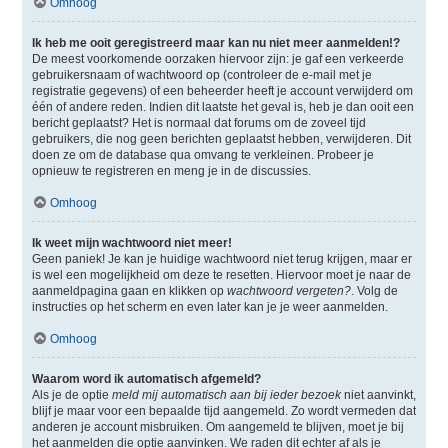
Omhoog
Ik heb me ooit geregistreerd maar kan nu niet meer aanmelden!?
De meest voorkomende oorzaken hiervoor zijn: je gaf een verkeerde
gebruikersnaam of wachtwoord op (controleer de e-mail met je
registratie gegevens) of een beheerder heeft je account verwijderd om
één of andere reden. Indien dit laatste het geval is, heb je dan ooit een
bericht geplaatst? Het is normaal dat forums om de zoveel tijd
gebruikers, die nog geen berichten geplaatst hebben, verwijderen. Dit
doen ze om de database qua omvang te verkleinen. Probeer je
opnieuw te registreren en meng je in de discussies.
Omhoog
Ik weet mijn wachtwoord niet meer!
Geen paniek! Je kan je huidige wachtwoord niet terug krijgen, maar er
is wel een mogelijkheid om deze te resetten. Hiervoor moet je naar de
aanmeldpagina gaan en klikken op
wachtwoord vergeten?
. Volg de
instructies op het scherm en even later kan je je weer aanmelden.
Omhoog
Waarom word ik automatisch afgemeld?
Als je de optie
meld mij automatisch aan bij ieder bezoek
niet aanvinkt,
blijf je maar voor een bepaalde tijd aangemeld. Zo wordt vermeden dat
anderen je account misbruiken. Om aangemeld te blijven, moet je bij
het aanmelden die optie aanvinken. We raden dit echter af als je