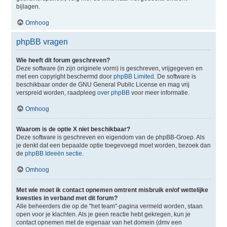
bijlagen.
Omhoog
phpBB vragen
Wie heeft dit forum geschreven?
Deze software (in zijn originele vorm) is geschreven, vrijgegeven en
met een copyright beschermd door
phpBB Limited
. De software is
beschikbaar onder de GNU General Public License en mag vrij
verspreid worden, raadpleeg
over phpBB
voor meer informatie.
Omhoog
Waarom is de optie X niet beschikbaar?
Deze software is geschreven en eigendom van de phpBB-Groep. Als
je denkt dat een bepaalde optie toegevoegd moet worden, bezoek dan
de
phpBB Ideeën sectie
.
Omhoog
Met wie moet ik contact opnemen omtrent misbruik en/of wettelijke
kwesties in verband met dit forum?
Alle beheerders die op de "het team"-pagina vermeld worden, staan
open voor je klachten. Als je geen reactie hebt gekregen, kun je
contact opnemen met de eigenaar van het domein (dmv een