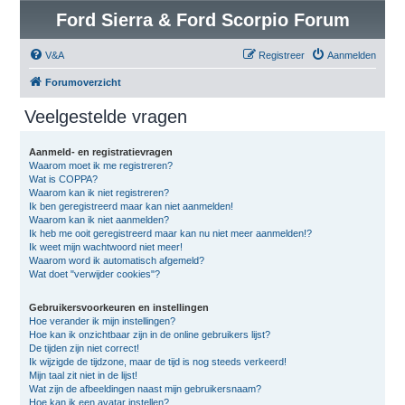
Ford Sierra & Ford Scorpio Forum
V&A
Registreer
Aanmelden
Forumoverzicht
Veelgestelde vragen
Aanmeld- en registratievragen
Waarom moet ik me registreren?
Wat is COPPA?
Waarom kan ik niet registreren?
Ik ben geregistreerd maar kan niet aanmelden!
Waarom kan ik niet aanmelden?
Ik heb me ooit geregistreerd maar kan nu niet meer aanmelden!?
Ik weet mijn wachtwoord niet meer!
Waarom word ik automatisch afgemeld?
Wat doet "verwijder cookies"?
Gebruikersvoorkeuren en instellingen
Hoe verander ik mijn instellingen?
Hoe kan ik onzichtbaar zijn in de online gebruikers lijst?
De tijden zijn niet correct!
Ik wijzigde de tijdzone, maar de tijd is nog steeds verkeerd!
Mijn taal zit niet in de lijst!
Wat zijn de afbeeldingen naast mijn gebruikersnaam?
Hoe kan ik een avatar instellen?