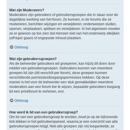
Wat zijn Moderators?
Moderators zijn gebruikers of gebruikersgroepen die in staan voor de
dagelijkse werking van het forum. Ze kunnen, in de forums die ze
modereren, berichten wijzigen en verwijderen; onderwerpen sluiten,
openen, verplaatsen, splitsen en verwijderen. In het algemeen moeten
ze er gewoon op toe zien dat mensen niet van het onderwerp afwijken
(
off-topic
gaan) of ongepaste inhoud plaatsen.
Omhoog
Wat zijn gebruikersgroepen?
Als de beheerder gebruikers wil groeperen, kan hij/zij dit doen door
middel van gebruikersgroepen. Gebruikers kunnen van meerdere
groepen lid zijn (dit verschilt per forum), deze groepen kunnen
verschillende permissies/toegangspermissies hebben. Op deze
manier is het voor de beheerder een stuk gemakkelijker meerdere
moderators aan een forum toe te wijzen, bepaalde gebruikers toegang
tot een privéforum te verlenen, enz.
Omhoog
Hoe word ik lid van een gebruikersgroep?
Om lid van een gebruikersgroep te worden, moet je op de bijhorende
link klikken in het gebruikerspaneel, waarna je een overzicht van alle
gebruikersgroepen krijgt. Niet alle groepen zijn vrij toegankelijk, ze