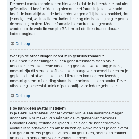
De meest voorkomende reden hiervoor is dat de beheerder je taal niet
geïnstalleerd heeft, of dat nog niemand het forum in je taal vertaald
heeft. Je kunt altijd aan de beheerder vragen of hij het talenpakket, dat
je nodig hebt, wil installeren. Indien het nog niet bestaat, mag je gerust
de vertaling maken. Meer informatie hieromtrent kan gevonden
worden op de website van phpBB Limited (de link staat onderaan
iedere pagina).
Omhoog
Wat zijn de afbeeldingen naast mijn gebruikersnaam?
Er kunnen 2 afbeeldingen bij een gebruikersnaam staan als je
berichten leest. De eerste afbeelding geeft aan welke rang je hebt,
meestal zijn dit sterretjes of blokjes die aangeven hoeveel berichten je
geplaatst hebt of wat je status is. Hieronder kan nog een tweede,
meestal grotere, afbeelding staan, beter bekend als een avatar. Deze
afbeelding is meestal uniek of persoonlijk voor iedere gebruiker.
Omhoog
Hoe kan ik een avatar instellen?
In je Gebruikerspaneel, onder “Profiel” kun je een avatar toevoegen
door gebruik te maken van één van de volgende vier methodes:
Gravatar, Galerij, Afstand of Upload. Het is aan de beheerders om
avatars in te schakelen en om te kiezen op welke manier je een avatar
kan gebruiken. Als je geen avatars kunt gebruiken, neem dan contact
op met een beheerder voor je vragen hierover.