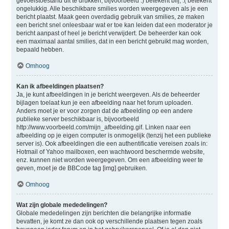
gevoelstoestand uit te drukken, bijvoorbeeld :) betekent blij, :( betekent
ongelukkig. Alle beschikbare smilies worden weergegeven als je een
bericht plaatst. Maak geen overdadig gebruik van smilies, ze maken
een bericht snel onleesbaar wat er toe kan leiden dat een moderator je
bericht aanpast of heel je bericht verwijdert. De beheerder kan ook
een maximaal aantal smilies, dat in een bericht gebruikt mag worden,
bepaald hebben.
Omhoog
Kan ik afbeeldingen plaatsen?
Ja, je kunt afbeeldingen in je bericht weergeven. Als de beheerder
bijlagen toelaat kun je een afbeelding naar het forum uploaden.
Anders moet je er voor zorgen dat de afbeelding op een andere
publieke server beschikbaar is, bijvoorbeeld
http://www.voorbeeld.com/mijn_afbeelding.gif. Linken naar een
afbeelding op je eigen computer is onmogelijk (tenzij het een publieke
server is). Ook afbeeldingen die een authentificatie vereisen zoals in:
Hotmail of Yahoo mailboxen, een wachtwoord beschermde website,
enz. kunnen niet worden weergegeven. Om een afbeelding weer te
geven, moet je de BBCode tag [img] gebruiken.
Omhoog
Wat zijn globale mededelingen?
Globale mededelingen zijn berichten die belangrijke informatie
bevatten, je komt ze dan ook op verschillende plaatsen tegen zoals