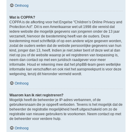
Omhoog
Wat is COPPA?
COPPA is de afkorting voor het Engelse "Children’s Online Privacy and
Protection Act". Dit is een Amerikaanse wet uit 1998 die vereist dat
iedere website die mogelijk gegevens van jongeren onder de 13 jaar
verzamelt, hiervoor de toestemming heeft van de ouders. Deze
toestemming moet schriftelijk of op een andere wijze gegeven worden,
zodat de ouders weten dat de website persoonlijke gegevens van hun
kind, jonger dan 13, heeft. Indien je niet zeker bent of deze wet al dan
niet op jou of de website waarop je wil registreren van toepassing is,
neem dan contact op met een juridisch raadgever voor meer
informatie. Houd er rekening mee dat het phpBB-team geen wettelijke
informatie kan verschaffen en ook niet het aanspreekpunt is voor deze
wetgeving, tenzij dit hieronder vermeld wordt.
Omhoog
Waarom kan ik niet registreren?
Mogelijk heeft de beheerder je IP-adres verbannen, of de
gebruikersnaam die je opgeeft verboden. Tevens is het mogelijk dat de
beheerder de registratie mogelijkheid heeft uitgeschakeld om zo de
registratie van nieuwe gebruikers te voorkomen. Neem contact op met
de beheerder voor verdere hulp.
Omhoog