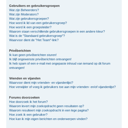
Gebruikers en gebruikersgroepen
Wat zijn Beheerders?
Wat zijn Moderators?
Wat zijn gebruikersgroepen?
Hoe word ik lid van een gebruikersgroep?
Hoe word ik een groepsleider?
Waarom staan verschillende gebruikersgroepen in een andere kleur?
Wat is de "Standaard gebruikersgroep"?
Waarvoor dient de "Het Team"-link?
Privéberichten
Ik kan geen privéberichten sturen!
Ik blijf ongewenste privéberichten ontvangen!
Ik heb spam of een e-mail met ongepaste inhoud van iemand op dit forum
ontvangen!
Vrienden en vijanden
Waarvoor dient mijn vrienden- en vijandenlijst?
Hoe verwijder of voeg ik gebruikers toe aan mijn vrienden- en/of vijandenlijst?
Forums doorzoeken
Hoe doorzoek ik het forum?
Waarom levert mijn zoekopdracht geen resultaten op?
Waarom resulteert mijn zoekopdracht in een lege pagina?
Hoe zoek ik een gebruiker?
Hoe kan ik mijn eigen berichten en onderwerpen vinden?