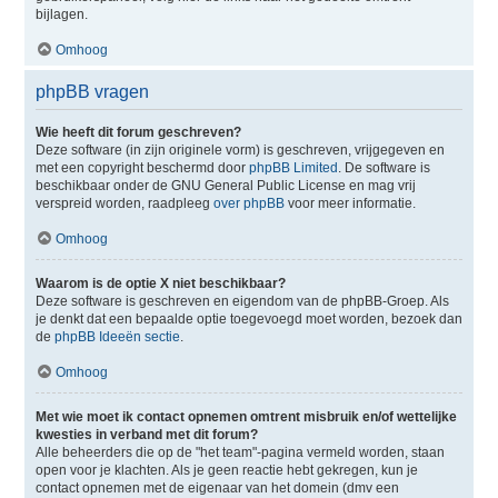
bijlagen.
Omhoog
phpBB vragen
Wie heeft dit forum geschreven?
Deze software (in zijn originele vorm) is geschreven, vrijgegeven en
met een copyright beschermd door
phpBB Limited
. De software is
beschikbaar onder de GNU General Public License en mag vrij
verspreid worden, raadpleeg
over phpBB
voor meer informatie.
Omhoog
Waarom is de optie X niet beschikbaar?
Deze software is geschreven en eigendom van de phpBB-Groep. Als
je denkt dat een bepaalde optie toegevoegd moet worden, bezoek dan
de
phpBB Ideeën sectie
.
Omhoog
Met wie moet ik contact opnemen omtrent misbruik en/of wettelijke
kwesties in verband met dit forum?
Alle beheerders die op de "het team"-pagina vermeld worden, staan
open voor je klachten. Als je geen reactie hebt gekregen, kun je
contact opnemen met de eigenaar van het domein (dmv een