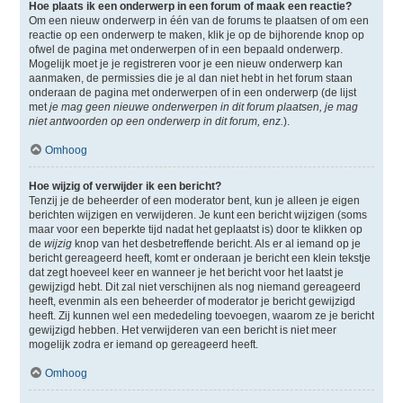
Hoe plaats ik een onderwerp in een forum of maak een reactie?
Om een nieuw onderwerp in één van de forums te plaatsen of om een
reactie op een onderwerp te maken, klik je op de bijhorende knop op
ofwel de pagina met onderwerpen of in een bepaald onderwerp.
Mogelijk moet je je registreren voor je een nieuw onderwerp kan
aanmaken, de permissies die je al dan niet hebt in het forum staan
onderaan de pagina met onderwerpen of in een onderwerp (de lijst
met
je mag geen nieuwe onderwerpen in dit forum plaatsen, je mag
niet antwoorden op een onderwerp in dit forum, enz.
).
Omhoog
Hoe wijzig of verwijder ik een bericht?
Tenzij je de beheerder of een moderator bent, kun je alleen je eigen
berichten wijzigen en verwijderen. Je kunt een bericht wijzigen (soms
maar voor een beperkte tijd nadat het geplaatst is) door te klikken op
de
wijzig
knop van het desbetreffende bericht. Als er al iemand op je
bericht gereageerd heeft, komt er onderaan je bericht een klein tekstje
dat zegt hoeveel keer en wanneer je het bericht voor het laatst je
gewijzigd hebt. Dit zal niet verschijnen als nog niemand gereageerd
heeft, evenmin als een beheerder of moderator je bericht gewijzigd
heeft. Zij kunnen wel een mededeling toevoegen, waarom ze je bericht
gewijzigd hebben. Het verwijderen van een bericht is niet meer
mogelijk zodra er iemand op gereageerd heeft.
Omhoog