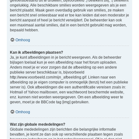
gevoelstoestand uit te drukken, bijvoorbeeld :) betekent blij, :( betekent
ongelukkig. Alle beschikbare smilies worden weergegeven als je een
bericht plaatst. Maak geen overdadig gebruik van smilies, ze maken
een bericht snel onleesbaar wat er toe kan leiden dat een moderator je
bericht aanpast of heel je bericht verwijdert. De beheerder kan ook
een maximaal aantal smilies, dat in een bericht gebruikt mag worden,
bepaald hebben.
Omhoog
Kan ik afbeeldingen plaatsen?
Ja, je kunt afbeeldingen in je bericht weergeven. Als de beheerder
bijlagen toelaat kun je een afbeelding naar het forum uploaden.
Anders moet je er voor zorgen dat de afbeelding op een andere
publieke server beschikbaar is, bijvoorbeeld
http://www.voorbeeld.com/mijn_afbeelding.gif. Linken naar een
afbeelding op je eigen computer is onmogelijk (tenzij het een publieke
server is). Ook afbeeldingen die een authentificatie vereisen zoals in:
Hotmail of Yahoo mailboxen, een wachtwoord beschermde website,
enz. kunnen niet worden weergegeven. Om een afbeelding weer te
geven, moet je de BBCode tag [img] gebruiken.
Omhoog
Wat zijn globale mededelingen?
Globale mededelingen zijn berichten die belangrijke informatie
bevatten, je komt ze dan ook op verschillende plaatsen tegen zoals