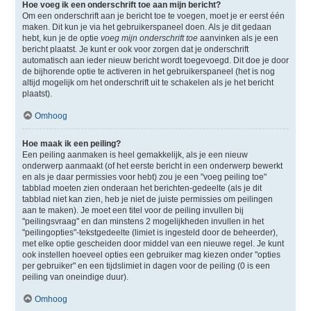
Hoe voeg ik een onderschrift toe aan mijn bericht?
Om een onderschrift aan je bericht toe te voegen, moet je er eerst één
maken. Dit kun je via het gebruikerspaneel doen. Als je dit gedaan
hebt, kun je de optie
voeg mijn onderschrift toe
aanvinken als je een
bericht plaatst. Je kunt er ook voor zorgen dat je onderschrift
automatisch aan ieder nieuw bericht wordt toegevoegd. Dit doe je door
de bijhorende optie te activeren in het gebruikerspaneel (het is nog
altijd mogelijk om het onderschrift uit te schakelen als je het bericht
plaatst).
Omhoog
Hoe maak ik een peiling?
Een peiling aanmaken is heel gemakkelijk, als je een nieuw
onderwerp aanmaakt (of het eerste bericht in een onderwerp bewerkt
en als je daar permissies voor hebt) zou je een "voeg peiling toe"
tabblad moeten zien onderaan het berichten-gedeelte (als je dit
tabblad niet kan zien, heb je niet de juiste permissies om peilingen
aan te maken). Je moet een titel voor de peiling invullen bij
"peilingsvraag" en dan minstens 2 mogelijkheden invullen in het
"peilingopties"-tekstgedeelte (limiet is ingesteld door de beheerder),
met elke optie gescheiden door middel van een nieuwe regel. Je kunt
ook instellen hoeveel opties een gebruiker mag kiezen onder "opties
per gebruiker" en een tijdslimiet in dagen voor de peiling (0 is een
peiling van oneindige duur).
Omhoog