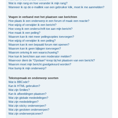
Wat is mijn rang en hoe verander ik mijn rang?
Wanneer ik op de e-maillink van een gebruiker klik, moet ik me aanmelden?
Vragen in verband met het plaatsen van berichten
Hoe plaats ik een onderwerp in een forum of maak een reactie?
Hoe wijzig of verwijder ik een bericht?
Hoe voeg ik een onderschrift toe aan mijn bericht?
Hoe maak ik een peiling?
Waarom kan ik niet meer peilingsopties toevoegen?
Hoe wijzig of verwijder ik een peiling?
Waarom kan ik een bepaald forum niet openen?
Waarom kan ik geen bijlagen toevoegen?
Waarom ontving ik een waarschuwing?
Hoe kan ik berichten aan een moderator melden?
Waarvoor dient de "Opslaan"-knop bij het plaatsen van een bericht?
Waarom moet mijn bericht goedgekeurd worden?
Hoe bump ik mijn onderwerp?
Tekstopmaak en onderwerp soorten
Wat is BBCode?
Kan ik HTML gebruiken?
Wat zijn Smilies?
Kan ik afbeeldingen plaatsen?
Wat zijn globale mededelingen?
Wat zijn mededelingen?
Wat zijn sticky onderwerpen?
Wat zijn gesloten onderwerpen?
Wat zijn onderwerpiconen?