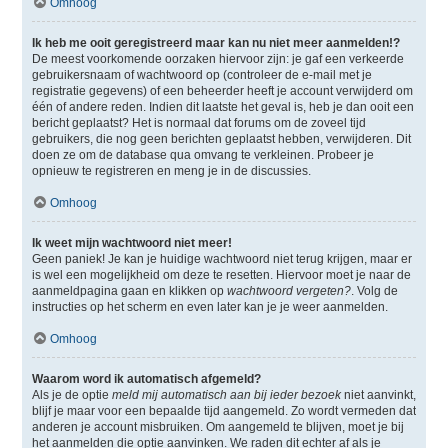
Omhoog
Ik heb me ooit geregistreerd maar kan nu niet meer aanmelden!?
De meest voorkomende oorzaken hiervoor zijn: je gaf een verkeerde
gebruikersnaam of wachtwoord op (controleer de e-mail met je
registratie gegevens) of een beheerder heeft je account verwijderd om
één of andere reden. Indien dit laatste het geval is, heb je dan ooit een
bericht geplaatst? Het is normaal dat forums om de zoveel tijd
gebruikers, die nog geen berichten geplaatst hebben, verwijderen. Dit
doen ze om de database qua omvang te verkleinen. Probeer je
opnieuw te registreren en meng je in de discussies.
Omhoog
Ik weet mijn wachtwoord niet meer!
Geen paniek! Je kan je huidige wachtwoord niet terug krijgen, maar er
is wel een mogelijkheid om deze te resetten. Hiervoor moet je naar de
aanmeldpagina gaan en klikken op
wachtwoord vergeten?
. Volg de
instructies op het scherm en even later kan je je weer aanmelden.
Omhoog
Waarom word ik automatisch afgemeld?
Als je de optie
meld mij automatisch aan bij ieder bezoek
niet aanvinkt,
blijf je maar voor een bepaalde tijd aangemeld. Zo wordt vermeden dat
anderen je account misbruiken. Om aangemeld te blijven, moet je bij
het aanmelden die optie aanvinken. We raden dit echter af als je