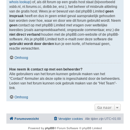
whois lookup
) of, als dit forum op een gratis host staat (bijvoorbeeld
xsbb.nl, nl.forums.cc, dotbb.be, enz.), het beheer of misbruik-afdeling
van de gratis host. Wees je er bewust van dat phpBB Limited
geen
inspraak
heeft en dus in geen enkel geval aansprakelijk gehouden
kan worden over hoe, waar en door wie dit forum gebruikt wordt. Neem
geen
contact op met phpBB Limited met vragen over wettelijke
kwesties (zoals aanspreekbaarheid, ongepaste commentaar, enz.) die
niet direct verband
houden met de phpBB.com-website of de phpBB-
software. Als je phpBB Limited toch e-mailt over deze software die
gebruikt wordt door derden
kun je een korte, of helemaal geen,
reactie verwachten.
Omhoog
Hoe neem ik contact op met een beheerder?
Alle gebruikers van het forum kunnen gebruik maken van het
“Contact”-formulier als deze optie is ingeschakeld door de beheerders.
Leden van het forum kunnen ook gebruik maken van de “Het Team”-
link.
Omhoog
Ga naar
Forumoverzicht
Verwijder cookies
Alle tijden zijn
UTC+01:00
Powered by
phpBB
® Forum Software © phpBB Limited