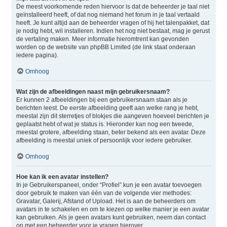
De meest voorkomende reden hiervoor is dat de beheerder je taal niet
geïnstalleerd heeft, of dat nog niemand het forum in je taal vertaald
heeft. Je kunt altijd aan de beheerder vragen of hij het talenpakket, dat
je nodig hebt, wil installeren. Indien het nog niet bestaat, mag je gerust
de vertaling maken. Meer informatie hieromtrent kan gevonden
worden op de website van phpBB Limited (de link staat onderaan
iedere pagina).
Omhoog
Wat zijn de afbeeldingen naast mijn gebruikersnaam?
Er kunnen 2 afbeeldingen bij een gebruikersnaam staan als je
berichten leest. De eerste afbeelding geeft aan welke rang je hebt,
meestal zijn dit sterretjes of blokjes die aangeven hoeveel berichten je
geplaatst hebt of wat je status is. Hieronder kan nog een tweede,
meestal grotere, afbeelding staan, beter bekend als een avatar. Deze
afbeelding is meestal uniek of persoonlijk voor iedere gebruiker.
Omhoog
Hoe kan ik een avatar instellen?
In je Gebruikerspaneel, onder “Profiel” kun je een avatar toevoegen
door gebruik te maken van één van de volgende vier methodes:
Gravatar, Galerij, Afstand of Upload. Het is aan de beheerders om
avatars in te schakelen en om te kiezen op welke manier je een avatar
kan gebruiken. Als je geen avatars kunt gebruiken, neem dan contact
op met een beheerder voor je vragen hierover.