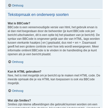
Omhoog
Tekstopmaak en onderwerp soorten
Wat is BBCode?
BBCode is een vereenvoudigde versie van html, het gebruik ervan is
al dan niet toegestaan door de beheerder (je kunt BBCode ook per
bericht uitschakelen, dit is een optie bij het plaatsen van je bericht). De
syntax van BBCode is ongeveer gelijk aan die van HTML, tags worden
tussen vierkante haakjes [ en ] geplaatst, dus niet < en >. Daarnaast
geeft het een grotere controle over hoe iets wordt weergegeven. Meer
informatie omtrent BBCode is te vinden in de handleiding die je kunt
openen als je een bericht plaatst.
Omhoog
Kan ik HTML gebruiken?
Nee, het is niet mogelijk om je bericht op te maken met HTML code. De
meeste opmaak die je via HTML kan toepassen is ook via BBCode
mogelijk.
Omhoog
Wat zijn Smilies?
Smilies zijn kleine afbeeldingen die gebruikt kunnen worden om een