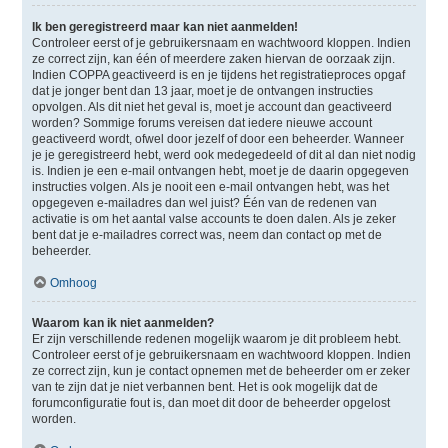
Ik ben geregistreerd maar kan niet aanmelden!
Controleer eerst of je gebruikersnaam en wachtwoord kloppen. Indien
ze correct zijn, kan één of meerdere zaken hiervan de oorzaak zijn.
Indien COPPA geactiveerd is en je tijdens het registratieproces opgaf
dat je jonger bent dan 13 jaar, moet je de ontvangen instructies
opvolgen. Als dit niet het geval is, moet je account dan geactiveerd
worden? Sommige forums vereisen dat iedere nieuwe account
geactiveerd wordt, ofwel door jezelf of door een beheerder. Wanneer
je je geregistreerd hebt, werd ook medegedeeld of dit al dan niet nodig
is. Indien je een e-mail ontvangen hebt, moet je de daarin opgegeven
instructies volgen. Als je nooit een e-mail ontvangen hebt, was het
opgegeven e-mailadres dan wel juist? Één van de redenen van
activatie is om het aantal valse accounts te doen dalen. Als je zeker
bent dat je e-mailadres correct was, neem dan contact op met de
beheerder.
Omhoog
Waarom kan ik niet aanmelden?
Er zijn verschillende redenen mogelijk waarom je dit probleem hebt.
Controleer eerst of je gebruikersnaam en wachtwoord kloppen. Indien
ze correct zijn, kun je contact opnemen met de beheerder om er zeker
van te zijn dat je niet verbannen bent. Het is ook mogelijk dat de
forumconfiguratie fout is, dan moet dit door de beheerder opgelost
worden.