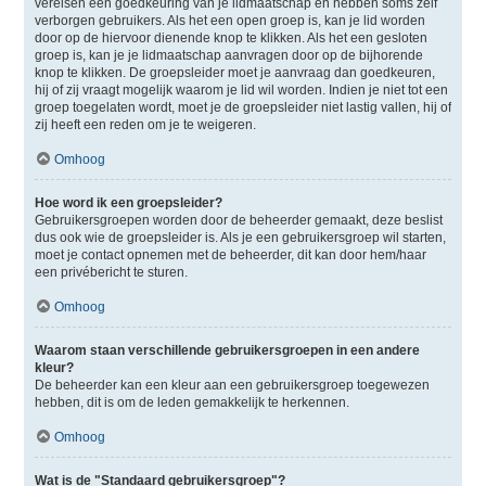
vereisen een goedkeuring van je lidmaatschap en hebben soms zelf
verborgen gebruikers. Als het een open groep is, kan je lid worden
door op de hiervoor dienende knop te klikken. Als het een gesloten
groep is, kan je je lidmaatschap aanvragen door op de bijhorende
knop te klikken. De groepsleider moet je aanvraag dan goedkeuren,
hij of zij vraagt mogelijk waarom je lid wil worden. Indien je niet tot een
groep toegelaten wordt, moet je de groepsleider niet lastig vallen, hij of
zij heeft een reden om je te weigeren.
Omhoog
Hoe word ik een groepsleider?
Gebruikersgroepen worden door de beheerder gemaakt, deze beslist
dus ook wie de groepsleider is. Als je een gebruikersgroep wil starten,
moet je contact opnemen met de beheerder, dit kan door hem/haar
een privébericht te sturen.
Omhoog
Waarom staan verschillende gebruikersgroepen in een andere
kleur?
De beheerder kan een kleur aan een gebruikersgroep toegewezen
hebben, dit is om de leden gemakkelijk te herkennen.
Omhoog
Wat is de "Standaard gebruikersgroep"?