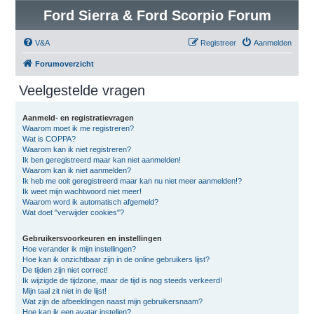
Ford Sierra & Ford Scorpio Forum
V&A
Registreer
Aanmelden
Forumoverzicht
Veelgestelde vragen
Aanmeld- en registratievragen
Waarom moet ik me registreren?
Wat is COPPA?
Waarom kan ik niet registreren?
Ik ben geregistreerd maar kan niet aanmelden!
Waarom kan ik niet aanmelden?
Ik heb me ooit geregistreerd maar kan nu niet meer aanmelden!?
Ik weet mijn wachtwoord niet meer!
Waarom word ik automatisch afgemeld?
Wat doet "verwijder cookies"?
Gebruikersvoorkeuren en instellingen
Hoe verander ik mijn instellingen?
Hoe kan ik onzichtbaar zijn in de online gebruikers lijst?
De tijden zijn niet correct!
Ik wijzigde de tijdzone, maar de tijd is nog steeds verkeerd!
Mijn taal zit niet in de lijst!
Wat zijn de afbeeldingen naast mijn gebruikersnaam?
Hoe kan ik een avatar instellen?