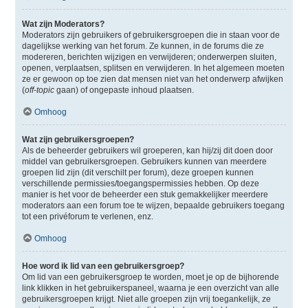
Wat zijn Moderators?
Moderators zijn gebruikers of gebruikersgroepen die in staan voor de
dagelijkse werking van het forum. Ze kunnen, in de forums die ze
modereren, berichten wijzigen en verwijderen; onderwerpen sluiten,
openen, verplaatsen, splitsen en verwijderen. In het algemeen moeten
ze er gewoon op toe zien dat mensen niet van het onderwerp afwijken
(
off-topic
gaan) of ongepaste inhoud plaatsen.
Omhoog
Wat zijn gebruikersgroepen?
Als de beheerder gebruikers wil groeperen, kan hij/zij dit doen door
middel van gebruikersgroepen. Gebruikers kunnen van meerdere
groepen lid zijn (dit verschilt per forum), deze groepen kunnen
verschillende permissies/toegangspermissies hebben. Op deze
manier is het voor de beheerder een stuk gemakkelijker meerdere
moderators aan een forum toe te wijzen, bepaalde gebruikers toegang
tot een privéforum te verlenen, enz.
Omhoog
Hoe word ik lid van een gebruikersgroep?
Om lid van een gebruikersgroep te worden, moet je op de bijhorende
link klikken in het gebruikerspaneel, waarna je een overzicht van alle
gebruikersgroepen krijgt. Niet alle groepen zijn vrij toegankelijk, ze