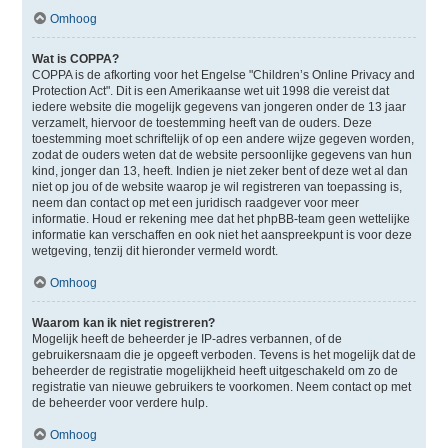
Omhoog
Wat is COPPA?
COPPA is de afkorting voor het Engelse "Children’s Online Privacy and
Protection Act". Dit is een Amerikaanse wet uit 1998 die vereist dat
iedere website die mogelijk gegevens van jongeren onder de 13 jaar
verzamelt, hiervoor de toestemming heeft van de ouders. Deze
toestemming moet schriftelijk of op een andere wijze gegeven worden,
zodat de ouders weten dat de website persoonlijke gegevens van hun
kind, jonger dan 13, heeft. Indien je niet zeker bent of deze wet al dan
niet op jou of de website waarop je wil registreren van toepassing is,
neem dan contact op met een juridisch raadgever voor meer
informatie. Houd er rekening mee dat het phpBB-team geen wettelijke
informatie kan verschaffen en ook niet het aanspreekpunt is voor deze
wetgeving, tenzij dit hieronder vermeld wordt.
Omhoog
Waarom kan ik niet registreren?
Mogelijk heeft de beheerder je IP-adres verbannen, of de
gebruikersnaam die je opgeeft verboden. Tevens is het mogelijk dat de
beheerder de registratie mogelijkheid heeft uitgeschakeld om zo de
registratie van nieuwe gebruikers te voorkomen. Neem contact op met
de beheerder voor verdere hulp.
Omhoog