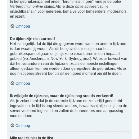
In het gebruikerspaneel onder "foruminstellingen", vind je de optie
Verberg mijn online status
. Als je deze optie activeert zul je
onzichtbaar zijn voor iedereen, behalve voor beheerders, moderators
en jezelf.
Omhoog
De tijden zijn niet correct!
Het is mogelijk dat de tijd die gegeven wordt van een andere tijdzone
is dan waarin jij woont. Als dit het geval is, moet je naar het
gebruikerspaneel gaan en je tijdzone veranderen in een bepaald
gebied (vb: Amsterdam, New York, Sydney, enz.). Wees er bewust van
dat het veranderen van de tijdzone, zoals de meeste instellingen,
alleen gedaan kunnen worden door geregistreerde gebruikers. Als je
nog niet geregistreerd bent is dit een goed moment om dit te doen.
Omhoog
Ik wijzigde de tijdzone, maar de tijd is nog steeds verkeerd!
Als je zeker bent dat je de correcte tijdzone en zomertijd goed hebt
ingevuld en de tijd is nog steeds anders, is waarschijnlijk de tijd op de
server verkeerd ingesteld en zullen de beheerders een aanpassing
moeten doen.
Omhoog
Mijn taal zit niet in de lijst!