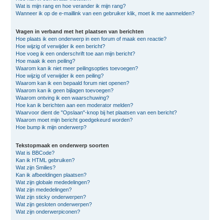
Wat is mijn rang en hoe verander ik mijn rang?
Wanneer ik op de e-maillink van een gebruiker klik, moet ik me aanmelden?
Vragen in verband met het plaatsen van berichten
Hoe plaats ik een onderwerp in een forum of maak een reactie?
Hoe wijzig of verwijder ik een bericht?
Hoe voeg ik een onderschrift toe aan mijn bericht?
Hoe maak ik een peiling?
Waarom kan ik niet meer peilingsopties toevoegen?
Hoe wijzig of verwijder ik een peiling?
Waarom kan ik een bepaald forum niet openen?
Waarom kan ik geen bijlagen toevoegen?
Waarom ontving ik een waarschuwing?
Hoe kan ik berichten aan een moderator melden?
Waarvoor dient de "Opslaan"-knop bij het plaatsen van een bericht?
Waarom moet mijn bericht goedgekeurd worden?
Hoe bump ik mijn onderwerp?
Tekstopmaak en onderwerp soorten
Wat is BBCode?
Kan ik HTML gebruiken?
Wat zijn Smilies?
Kan ik afbeeldingen plaatsen?
Wat zijn globale mededelingen?
Wat zijn mededelingen?
Wat zijn sticky onderwerpen?
Wat zijn gesloten onderwerpen?
Wat zijn onderwerpiconen?