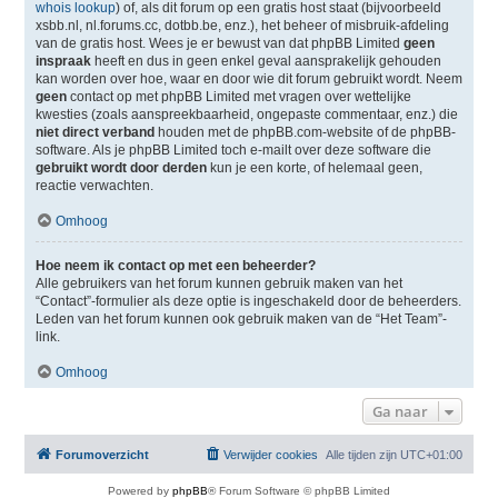
whois lookup
) of, als dit forum op een gratis host staat (bijvoorbeeld
xsbb.nl, nl.forums.cc, dotbb.be, enz.), het beheer of misbruik-afdeling
van de gratis host. Wees je er bewust van dat phpBB Limited
geen
inspraak
heeft en dus in geen enkel geval aansprakelijk gehouden
kan worden over hoe, waar en door wie dit forum gebruikt wordt. Neem
geen
contact op met phpBB Limited met vragen over wettelijke
kwesties (zoals aanspreekbaarheid, ongepaste commentaar, enz.) die
niet direct verband
houden met de phpBB.com-website of de phpBB-
software. Als je phpBB Limited toch e-mailt over deze software die
gebruikt wordt door derden
kun je een korte, of helemaal geen,
reactie verwachten.
Omhoog
Hoe neem ik contact op met een beheerder?
Alle gebruikers van het forum kunnen gebruik maken van het
“Contact”-formulier als deze optie is ingeschakeld door de beheerders.
Leden van het forum kunnen ook gebruik maken van de “Het Team”-
link.
Omhoog
Ga naar
Forumoverzicht
Verwijder cookies
Alle tijden zijn
UTC+01:00
Powered by
phpBB
® Forum Software © phpBB Limited