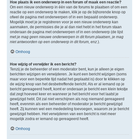
Hoe plaats ik een onderwerp in een forum of maak een reactie?
Om een nieuw onderwerp in één van de forums te plaatsen of om een
reactie op een onderwerp te maken, klik je op de bijhorende knop op
ofwel de pagina met onderwerpen of in een bepaald onderwerp.
Mogelijk moet je je registreren voor je een nieuw onderwerp kan
aanmaken, de permissies die je al dan niet hebt in het forum staan
onderaan de pagina met onderwerpen of in een onderwerp (de lijst
met
je mag geen nieuwe onderwerpen in dit forum plaatsen, je mag
niet antwoorden op een onderwerp in dit forum, enz.
).
Omhoog
Hoe wijzig of verwijder ik een bericht?
Tenzij je de beheerder of een moderator bent, kun je alleen je eigen
berichten wijzigen en verwijderen. Je kunt een bericht wijzigen (soms
maar voor een beperkte tijd nadat het geplaatst is) door te klikken op
de
wijzig
knop van het desbetreffende bericht. Als er al iemand op je
bericht gereageerd heeft, komt er onderaan je bericht een klein tekstje
dat zegt hoeveel keer en wanneer je het bericht voor het laatst je
gewijzigd hebt. Dit zal niet verschijnen als nog niemand gereageerd
heeft, evenmin als een beheerder of moderator je bericht gewijzigd
heeft. Zij kunnen wel een mededeling toevoegen, waarom ze je bericht
gewijzigd hebben. Het verwijderen van een bericht is niet meer
mogelijk zodra er iemand op gereageerd heeft.
Omhoog