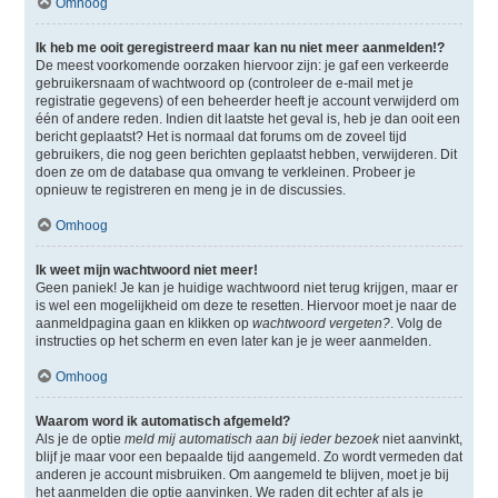
Omhoog
Ik heb me ooit geregistreerd maar kan nu niet meer aanmelden!?
De meest voorkomende oorzaken hiervoor zijn: je gaf een verkeerde
gebruikersnaam of wachtwoord op (controleer de e-mail met je
registratie gegevens) of een beheerder heeft je account verwijderd om
één of andere reden. Indien dit laatste het geval is, heb je dan ooit een
bericht geplaatst? Het is normaal dat forums om de zoveel tijd
gebruikers, die nog geen berichten geplaatst hebben, verwijderen. Dit
doen ze om de database qua omvang te verkleinen. Probeer je
opnieuw te registreren en meng je in de discussies.
Omhoog
Ik weet mijn wachtwoord niet meer!
Geen paniek! Je kan je huidige wachtwoord niet terug krijgen, maar er
is wel een mogelijkheid om deze te resetten. Hiervoor moet je naar de
aanmeldpagina gaan en klikken op
wachtwoord vergeten?
. Volg de
instructies op het scherm en even later kan je je weer aanmelden.
Omhoog
Waarom word ik automatisch afgemeld?
Als je de optie
meld mij automatisch aan bij ieder bezoek
niet aanvinkt,
blijf je maar voor een bepaalde tijd aangemeld. Zo wordt vermeden dat
anderen je account misbruiken. Om aangemeld te blijven, moet je bij
het aanmelden die optie aanvinken. We raden dit echter af als je