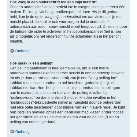
Hoe voeg ik een onderschrift toe aan mijn bericht?
Om een onderschrift aan je bericht toe te voegen, moet je er eerst één
maken. Dit kun je via het gebruikerspaneel doen. Als je dit gedaan
hebt, kun je de optie
voeg mijn onderschrift toe
aanvinken als je een
bericht plaatst. Je kunt er ook voor zorgen dat je onderschrift
automatisch aan ieder nieuw bericht wordt toegevoegd. Dit doe je door
de bijhorende optie te activeren in het gebruikerspaneel (het is nog
altijd mogelijk om het onderschrift uit te schakelen als je het bericht
plaatst).
Omhoog
Hoe maak ik een peiling?
Een peiling aanmaken is heel gemakkelijk, als je een nieuw
onderwerp aanmaakt (of het eerste bericht in een onderwerp bewerkt
en als je daar permissies voor hebt) zou je een "voeg peiling toe"
tabblad moeten zien onderaan het berichten-gedeelte (als je dit
tabblad niet kan zien, heb je niet de juiste permissies om peilingen
aan te maken). Je moet een titel voor de peiling invullen bij
"peilingsvraag" en dan minstens 2 mogelijkheden invullen in het
"peilingopties"-tekstgedeelte (limiet is ingesteld door de beheerder),
met elke optie gescheiden door middel van een nieuwe regel. Je kunt
ook instellen hoeveel opties een gebruiker mag kiezen onder "opties
per gebruiker" en een tijdslimiet in dagen voor de peiling (0 is een
peiling van oneindige duur).
Omhoog