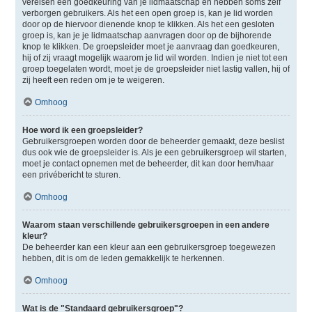
vereisen een goedkeuring van je lidmaatschap en hebben soms zelf
verborgen gebruikers. Als het een open groep is, kan je lid worden
door op de hiervoor dienende knop te klikken. Als het een gesloten
groep is, kan je je lidmaatschap aanvragen door op de bijhorende
knop te klikken. De groepsleider moet je aanvraag dan goedkeuren,
hij of zij vraagt mogelijk waarom je lid wil worden. Indien je niet tot een
groep toegelaten wordt, moet je de groepsleider niet lastig vallen, hij of
zij heeft een reden om je te weigeren.
Omhoog
Hoe word ik een groepsleider?
Gebruikersgroepen worden door de beheerder gemaakt, deze beslist
dus ook wie de groepsleider is. Als je een gebruikersgroep wil starten,
moet je contact opnemen met de beheerder, dit kan door hem/haar
een privébericht te sturen.
Omhoog
Waarom staan verschillende gebruikersgroepen in een andere
kleur?
De beheerder kan een kleur aan een gebruikersgroep toegewezen
hebben, dit is om de leden gemakkelijk te herkennen.
Omhoog
Wat is de "Standaard gebruikersgroep"?