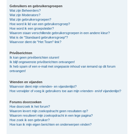
Gebruikers en gebruikersgroepen
Wat zijn Beheerders?
Wat zijn Moderators?
Wat zijn gebruikersgroepen?
Hoe word ik lid van een gebruikersgroep?
Hoe word ik een groepsleider?
Waarom staan verschillende gebruikersgroepen in een andere kleur?
Wat is de "Standaard gebruikersgroep"?
Waarvoor dient de "Het Team"-link?
Privéberichten
Ik kan geen privéberichten sturen!
Ik blijf ongewenste privéberichten ontvangen!
Ik heb spam of een e-mail met ongepaste inhoud van iemand op dit forum
ontvangen!
Vrienden en vijanden
Waarvoor dient mijn vrienden- en vijandenlijst?
Hoe verwijder of voeg ik gebruikers toe aan mijn vrienden- en/of vijandenlijst?
Forums doorzoeken
Hoe doorzoek ik het forum?
Waarom levert mijn zoekopdracht geen resultaten op?
Waarom resulteert mijn zoekopdracht in een lege pagina?
Hoe zoek ik een gebruiker?
Hoe kan ik mijn eigen berichten en onderwerpen vinden?