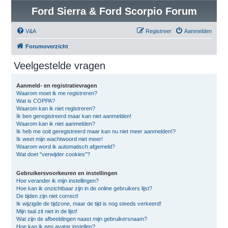
Ford Sierra & Ford Scorpio Forum
V&A
Registreer
Aanmelden
Forumoverzicht
Veelgestelde vragen
Aanmeld- en registratievragen
Waarom moet ik me registreren?
Wat is COPPA?
Waarom kan ik niet registreren?
Ik ben geregistreerd maar kan niet aanmelden!
Waarom kan ik niet aanmelden?
Ik heb me ooit geregistreerd maar kan nu niet meer aanmelden!?
Ik weet mijn wachtwoord niet meer!
Waarom word ik automatisch afgemeld?
Wat doet "verwijder cookies"?
Gebruikersvoorkeuren en instellingen
Hoe verander ik mijn instellingen?
Hoe kan ik onzichtbaar zijn in de online gebruikers lijst?
De tijden zijn niet correct!
Ik wijzigde de tijdzone, maar de tijd is nog steeds verkeerd!
Mijn taal zit niet in de lijst!
Wat zijn de afbeeldingen naast mijn gebruikersnaam?
Hoe kan ik een avatar instellen?