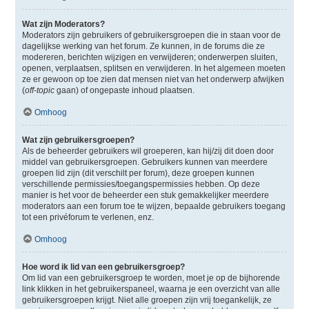
Wat zijn Moderators?
Moderators zijn gebruikers of gebruikersgroepen die in staan voor de
dagelijkse werking van het forum. Ze kunnen, in de forums die ze
modereren, berichten wijzigen en verwijderen; onderwerpen sluiten,
openen, verplaatsen, splitsen en verwijderen. In het algemeen moeten
ze er gewoon op toe zien dat mensen niet van het onderwerp afwijken
(
off-topic
gaan) of ongepaste inhoud plaatsen.
Omhoog
Wat zijn gebruikersgroepen?
Als de beheerder gebruikers wil groeperen, kan hij/zij dit doen door
middel van gebruikersgroepen. Gebruikers kunnen van meerdere
groepen lid zijn (dit verschilt per forum), deze groepen kunnen
verschillende permissies/toegangspermissies hebben. Op deze
manier is het voor de beheerder een stuk gemakkelijker meerdere
moderators aan een forum toe te wijzen, bepaalde gebruikers toegang
tot een privéforum te verlenen, enz.
Omhoog
Hoe word ik lid van een gebruikersgroep?
Om lid van een gebruikersgroep te worden, moet je op de bijhorende
link klikken in het gebruikerspaneel, waarna je een overzicht van alle
gebruikersgroepen krijgt. Niet alle groepen zijn vrij toegankelijk, ze