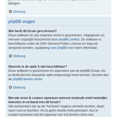
bijlagen.
Omhoog
phpBB vragen
Wie heeft dit forum geschreven?
Deze software (in zijn originele vorm) is geschreven, vrijgegeven en
met een copyright beschermd door
phpBB Limited
. De software is
beschikbaar onder de GNU General Public License en mag vrij
verspreid worden, raadpleeg
over phpBB
voor meer informatie.
Omhoog
Waarom is de optie X niet beschikbaar?
Deze software is geschreven en eigendom van de phpBB-Groep. Als
je denkt dat een bepaalde optie toegevoegd moet worden, bezoek dan
de
phpBB Ideeën sectie
.
Omhoog
Met wie moet ik contact opnemen omtrent misbruik en/of wettelijke
kwesties in verband met dit forum?
Alle beheerders die op de "het team"-pagina vermeld worden, staan
open voor je klachten. Als je geen reactie hebt gekregen, kun je
contact opnemen met de eigenaar van het domein (dmv een