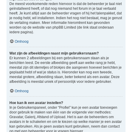
De meest voorkomende reden hiervoor is dat de beheerder je taal niet
geïnstalleerd heeft, of dat nog niemand het forum in je taal vertaald
heeft. Je kunt altijd aan de beheerder vragen of hij het talenpakket, dat
je nodig hebt, wil installeren. Indien het nog niet bestaat, mag je gerust
de vertaling maken. Meer informatie hieromtrent kan gevonden
worden op de website van phpBB Limited (de link staat onderaan
iedere pagina).
Omhoog
Wat zijn de afbeeldingen naast mijn gebruikersnaam?
Er kunnen 2 afbeeldingen bij een gebruikersnaam staan als je
berichten leest. De eerste afbeelding geeft aan welke rang je hebt,
meestal zijn dit sterretjes of blokjes die aangeven hoeveel berichten je
geplaatst hebt of wat je status is. Hieronder kan nog een tweede,
meestal grotere, afbeelding staan, beter bekend als een avatar. Deze
afbeelding is meestal uniek of persoonlijk voor iedere gebruiker.
Omhoog
Hoe kan ik een avatar instellen?
In je Gebruikerspaneel, onder “Profiel” kun je een avatar toevoegen
door gebruik te maken van één van de volgende vier methodes:
Gravatar, Galerij, Afstand of Upload. Het is aan de beheerders om
avatars in te schakelen en om te kiezen op welke manier je een avatar
kan gebruiken. Als je geen avatars kunt gebruiken, neem dan contact
op met een beheerder voor je vragen hierover.