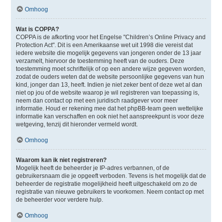
Omhoog
Wat is COPPA?
COPPA is de afkorting voor het Engelse "Children’s Online Privacy and
Protection Act". Dit is een Amerikaanse wet uit 1998 die vereist dat
iedere website die mogelijk gegevens van jongeren onder de 13 jaar
verzamelt, hiervoor de toestemming heeft van de ouders. Deze
toestemming moet schriftelijk of op een andere wijze gegeven worden,
zodat de ouders weten dat de website persoonlijke gegevens van hun
kind, jonger dan 13, heeft. Indien je niet zeker bent of deze wet al dan
niet op jou of de website waarop je wil registreren van toepassing is,
neem dan contact op met een juridisch raadgever voor meer
informatie. Houd er rekening mee dat het phpBB-team geen wettelijke
informatie kan verschaffen en ook niet het aanspreekpunt is voor deze
wetgeving, tenzij dit hieronder vermeld wordt.
Omhoog
Waarom kan ik niet registreren?
Mogelijk heeft de beheerder je IP-adres verbannen, of de
gebruikersnaam die je opgeeft verboden. Tevens is het mogelijk dat de
beheerder de registratie mogelijkheid heeft uitgeschakeld om zo de
registratie van nieuwe gebruikers te voorkomen. Neem contact op met
de beheerder voor verdere hulp.
Omhoog