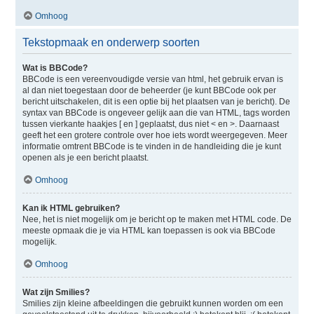
Omhoog
Tekstopmaak en onderwerp soorten
Wat is BBCode?
BBCode is een vereenvoudigde versie van html, het gebruik ervan is
al dan niet toegestaan door de beheerder (je kunt BBCode ook per
bericht uitschakelen, dit is een optie bij het plaatsen van je bericht). De
syntax van BBCode is ongeveer gelijk aan die van HTML, tags worden
tussen vierkante haakjes [ en ] geplaatst, dus niet < en >. Daarnaast
geeft het een grotere controle over hoe iets wordt weergegeven. Meer
informatie omtrent BBCode is te vinden in de handleiding die je kunt
openen als je een bericht plaatst.
Omhoog
Kan ik HTML gebruiken?
Nee, het is niet mogelijk om je bericht op te maken met HTML code. De
meeste opmaak die je via HTML kan toepassen is ook via BBCode
mogelijk.
Omhoog
Wat zijn Smilies?
Smilies zijn kleine afbeeldingen die gebruikt kunnen worden om een