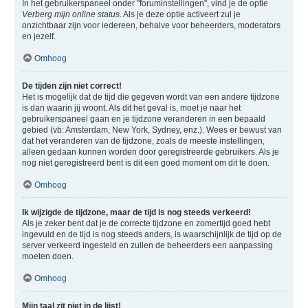
In het gebruikerspaneel onder "foruminstellingen", vind je de optie
Verberg mijn online status
. Als je deze optie activeert zul je
onzichtbaar zijn voor iedereen, behalve voor beheerders, moderators
en jezelf.
Omhoog
De tijden zijn niet correct!
Het is mogelijk dat de tijd die gegeven wordt van een andere tijdzone
is dan waarin jij woont. Als dit het geval is, moet je naar het
gebruikerspaneel gaan en je tijdzone veranderen in een bepaald
gebied (vb: Amsterdam, New York, Sydney, enz.). Wees er bewust van
dat het veranderen van de tijdzone, zoals de meeste instellingen,
alleen gedaan kunnen worden door geregistreerde gebruikers. Als je
nog niet geregistreerd bent is dit een goed moment om dit te doen.
Omhoog
Ik wijzigde de tijdzone, maar de tijd is nog steeds verkeerd!
Als je zeker bent dat je de correcte tijdzone en zomertijd goed hebt
ingevuld en de tijd is nog steeds anders, is waarschijnlijk de tijd op de
server verkeerd ingesteld en zullen de beheerders een aanpassing
moeten doen.
Omhoog
Mijn taal zit niet in de lijst!