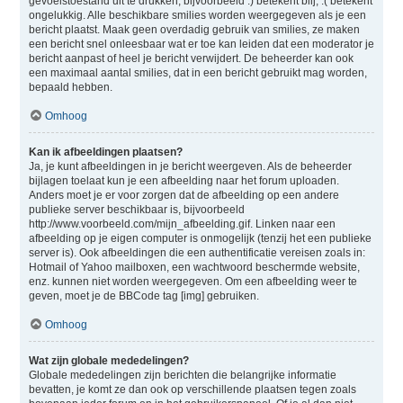
gevoelstoestand uit te drukken, bijvoorbeeld :) betekent blij, :( betekent
ongelukkig. Alle beschikbare smilies worden weergegeven als je een
bericht plaatst. Maak geen overdadig gebruik van smilies, ze maken
een bericht snel onleesbaar wat er toe kan leiden dat een moderator je
bericht aanpast of heel je bericht verwijdert. De beheerder kan ook
een maximaal aantal smilies, dat in een bericht gebruikt mag worden,
bepaald hebben.
Omhoog
Kan ik afbeeldingen plaatsen?
Ja, je kunt afbeeldingen in je bericht weergeven. Als de beheerder
bijlagen toelaat kun je een afbeelding naar het forum uploaden.
Anders moet je er voor zorgen dat de afbeelding op een andere
publieke server beschikbaar is, bijvoorbeeld
http://www.voorbeeld.com/mijn_afbeelding.gif. Linken naar een
afbeelding op je eigen computer is onmogelijk (tenzij het een publieke
server is). Ook afbeeldingen die een authentificatie vereisen zoals in:
Hotmail of Yahoo mailboxen, een wachtwoord beschermde website,
enz. kunnen niet worden weergegeven. Om een afbeelding weer te
geven, moet je de BBCode tag [img] gebruiken.
Omhoog
Wat zijn globale mededelingen?
Globale mededelingen zijn berichten die belangrijke informatie
bevatten, je komt ze dan ook op verschillende plaatsen tegen zoals