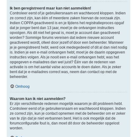
Ik ben geregistreerd maar kan niet aanmelden!
Controleer eerst of je gebruikersnaam en wachtwoord kloppen. Indien
ze correct zijn, kan één of meerdere zaken hiervan de oorzaak zijn.
Indien COPPA geactiveerd is en je tijdens het registratieproces opgaf
dat je jonger bent dan 13 jaar, moet je de ontvangen instructies
opvolgen. Als dit niet het geval is, moet je account dan geactiveerd
worden? Sommige forums vereisen dat iedere nieuwe account
geactiveerd wordt, ofwel door jezelf of door een beheerder. Wanneer
je je geregistreerd hebt, werd ook medegedeeld of dit al dan niet nodig
is. Indien je een e-mail ontvangen hebt, moet je de daarin opgegeven
instructies volgen. Als je nooit een e-mail ontvangen hebt, was het
opgegeven e-mailadres dan wel juist? Één van de redenen van
activatie is om het aantal valse accounts te doen dalen. Als je zeker
bent dat je e-mailadres correct was, neem dan contact op met de
beheerder.
Omhoog
Waarom kan ik niet aanmelden?
Er zijn verschillende redenen mogelijk waarom je dit probleem hebt.
Controleer eerst of je gebruikersnaam en wachtwoord kloppen. Indien
ze correct zijn, kun je contact opnemen met de beheerder om er zeker
van te zijn dat je niet verbannen bent. Het is ook mogelijk dat de
forumconfiguratie fout is, dan moet dit door de beheerder opgelost
worden.