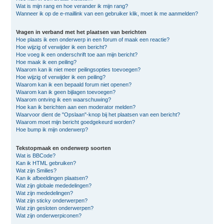
Wat is mijn rang en hoe verander ik mijn rang?
Wanneer ik op de e-maillink van een gebruiker klik, moet ik me aanmelden?
Vragen in verband met het plaatsen van berichten
Hoe plaats ik een onderwerp in een forum of maak een reactie?
Hoe wijzig of verwijder ik een bericht?
Hoe voeg ik een onderschrift toe aan mijn bericht?
Hoe maak ik een peiling?
Waarom kan ik niet meer peilingsopties toevoegen?
Hoe wijzig of verwijder ik een peiling?
Waarom kan ik een bepaald forum niet openen?
Waarom kan ik geen bijlagen toevoegen?
Waarom ontving ik een waarschuwing?
Hoe kan ik berichten aan een moderator melden?
Waarvoor dient de "Opslaan"-knop bij het plaatsen van een bericht?
Waarom moet mijn bericht goedgekeurd worden?
Hoe bump ik mijn onderwerp?
Tekstopmaak en onderwerp soorten
Wat is BBCode?
Kan ik HTML gebruiken?
Wat zijn Smilies?
Kan ik afbeeldingen plaatsen?
Wat zijn globale mededelingen?
Wat zijn mededelingen?
Wat zijn sticky onderwerpen?
Wat zijn gesloten onderwerpen?
Wat zijn onderwerpiconen?