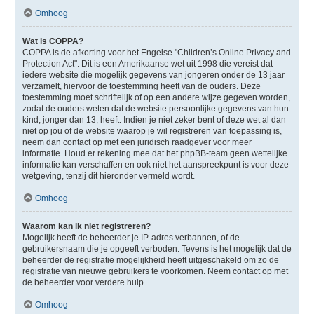
Omhoog
Wat is COPPA?
COPPA is de afkorting voor het Engelse "Children’s Online Privacy and
Protection Act". Dit is een Amerikaanse wet uit 1998 die vereist dat
iedere website die mogelijk gegevens van jongeren onder de 13 jaar
verzamelt, hiervoor de toestemming heeft van de ouders. Deze
toestemming moet schriftelijk of op een andere wijze gegeven worden,
zodat de ouders weten dat de website persoonlijke gegevens van hun
kind, jonger dan 13, heeft. Indien je niet zeker bent of deze wet al dan
niet op jou of de website waarop je wil registreren van toepassing is,
neem dan contact op met een juridisch raadgever voor meer
informatie. Houd er rekening mee dat het phpBB-team geen wettelijke
informatie kan verschaffen en ook niet het aanspreekpunt is voor deze
wetgeving, tenzij dit hieronder vermeld wordt.
Omhoog
Waarom kan ik niet registreren?
Mogelijk heeft de beheerder je IP-adres verbannen, of de
gebruikersnaam die je opgeeft verboden. Tevens is het mogelijk dat de
beheerder de registratie mogelijkheid heeft uitgeschakeld om zo de
registratie van nieuwe gebruikers te voorkomen. Neem contact op met
de beheerder voor verdere hulp.
Omhoog