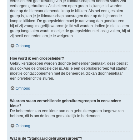
vereisen een goedkeuring van je lidmaatschap en hebben soms zelf
verborgen gebruikers. Als het een open groep is, kan je lid worden
door op de hiervoor dienende knop te klikken. Als het een gesloten
groep is, kan je je lidmaatschap aanvragen door op de bijhorende
knop te klikken. De groepsleider moet je aanvraag dan goedkeuren,
hij of zij vraagt mogelijk waarom je lid wil worden. Indien je niet tot een
groep toegelaten wordt, moet je de groepsleider niet lastig vallen, hij of
zij heeft een reden om je te weigeren.
Omhoog
Hoe word ik een groepsleider?
Gebruikersgroepen worden door de beheerder gemaakt, deze beslist
dus ook wie de groepsleider is. Als je een gebruikersgroep wil starten,
moet je contact opnemen met de beheerder, dit kan door hem/haar
een privébericht te sturen.
Omhoog
Waarom staan verschillende gebruikersgroepen in een andere
kleur?
De beheerder kan een kleur aan een gebruikersgroep toegewezen
hebben, dit is om de leden gemakkelijk te herkennen.
Omhoog
Wat is de "Standaard gebruikersgroep"?