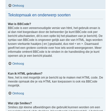
Omhoog
Tekstopmaak en onderwerp soorten
Wat is BBCode?
BBCode is een vereenvoudigde versie van html, het gebruik ervan is
al dan niet toegestaan door de beheerder (je kunt BBCode ook per
bericht uitschakelen, dit is een optie bij het plaatsen van je bericht). De
syntax van BBCode is ongeveer gelijk aan die van HTML, tags worden
tussen vierkante haakjes [ en ] geplaatst, dus niet < en >. Daarnaast
geeft het een grotere controle over hoe iets wordt weergegeven. Meer
informatie omtrent BBCode is te vinden in de handleiding die je kunt
openen als je een bericht plaatst.
Omhoog
Kan ik HTML gebruiken?
Nee, het is niet mogelijk om je bericht op te maken met HTML code. De
meeste opmaak die je via HTML kan toepassen is ook via BBCode
mogelijk.
Omhoog
Wat zijn Smilies?
Smilies zijn kleine afbeeldingen die gebruikt kunnen worden om een