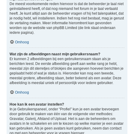
De meest voorkomende reden hiervoor is dat de beheerder je taal niet
geïnstalleerd heeft, of dat nog niemand het forum in je taal vertaald
heeft. Je kunt altijd aan de beheerder vragen of hij het talenpakket, dat
je nodig hebt, wil installeren. Indien het nog niet bestaat, mag je gerust
de vertaling maken. Meer informatie hieromtrent kan gevonden
worden op de website van phpBB Limited (de link staat onderaan
iedere pagina).
Omhoog
Wat zijn de afbeeldingen naast mijn gebruikersnaam?
Er kunnen 2 afbeeldingen bij een gebruikersnaam staan als je
berichten leest. De eerste afbeelding geeft aan welke rang je hebt,
meestal zijn dit sterretjes of blokjes die aangeven hoeveel berichten je
geplaatst hebt of wat je status is. Hieronder kan nog een tweede,
meestal grotere, afbeelding staan, beter bekend als een avatar. Deze
afbeelding is meestal uniek of persoonlijk voor iedere gebruiker.
Omhoog
Hoe kan ik een avatar instellen?
In je Gebruikerspaneel, onder “Profiel” kun je een avatar toevoegen
door gebruik te maken van één van de volgende vier methodes:
Gravatar, Galerij, Afstand of Upload. Het is aan de beheerders om
avatars in te schakelen en om te kiezen op welke manier je een avatar
kan gebruiken. Als je geen avatars kunt gebruiken, neem dan contact
op met een beheerder voor je vragen hierover.