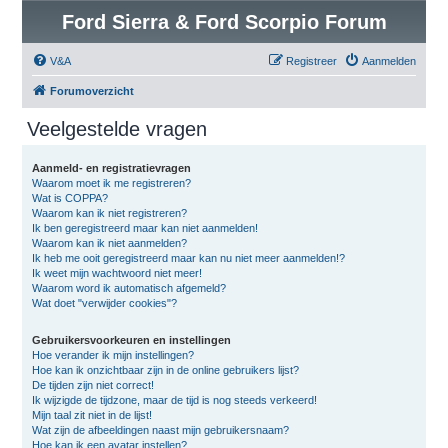
Ford Sierra & Ford Scorpio Forum
V&A
Registreer
Aanmelden
Forumoverzicht
Veelgestelde vragen
Aanmeld- en registratievragen
Waarom moet ik me registreren?
Wat is COPPA?
Waarom kan ik niet registreren?
Ik ben geregistreerd maar kan niet aanmelden!
Waarom kan ik niet aanmelden?
Ik heb me ooit geregistreerd maar kan nu niet meer aanmelden!?
Ik weet mijn wachtwoord niet meer!
Waarom word ik automatisch afgemeld?
Wat doet "verwijder cookies"?
Gebruikersvoorkeuren en instellingen
Hoe verander ik mijn instellingen?
Hoe kan ik onzichtbaar zijn in de online gebruikers lijst?
De tijden zijn niet correct!
Ik wijzigde de tijdzone, maar de tijd is nog steeds verkeerd!
Mijn taal zit niet in de lijst!
Wat zijn de afbeeldingen naast mijn gebruikersnaam?
Hoe kan ik een avatar instellen?