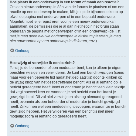
Hoe plaats ik een onderwerp in een forum of maak een reactie?
Om een nieuw onderwerp in één van de forums te plaatsen of om een
reactie op een onderwerp te maken, klik je op de bijhorende knop op
ofwel de pagina met onderwerpen of in een bepaald onderwerp.
Mogelijk moet je je registreren voor je een nieuw onderwerp kan
aanmaken, de permissies die je al dan niet hebt in het forum staan
onderaan de pagina met onderwerpen of in een onderwerp (de lijst
met
je mag geen nieuwe onderwerpen in dit forum plaatsen, je mag
niet antwoorden op een onderwerp in dit forum, enz.
).
Omhoog
Hoe wijzig of verwijder ik een bericht?
Tenzij je de beheerder of een moderator bent, kun je alleen je eigen
berichten wijzigen en verwijderen. Je kunt een bericht wijzigen (soms
maar voor een beperkte tijd nadat het geplaatst is) door te klikken op
de
wijzig
knop van het desbetreffende bericht. Als er al iemand op je
bericht gereageerd heeft, komt er onderaan je bericht een klein tekstje
dat zegt hoeveel keer en wanneer je het bericht voor het laatst je
gewijzigd hebt. Dit zal niet verschijnen als nog niemand gereageerd
heeft, evenmin als een beheerder of moderator je bericht gewijzigd
heeft. Zij kunnen wel een mededeling toevoegen, waarom ze je bericht
gewijzigd hebben. Het verwijderen van een bericht is niet meer
mogelijk zodra er iemand op gereageerd heeft.
Omhoog