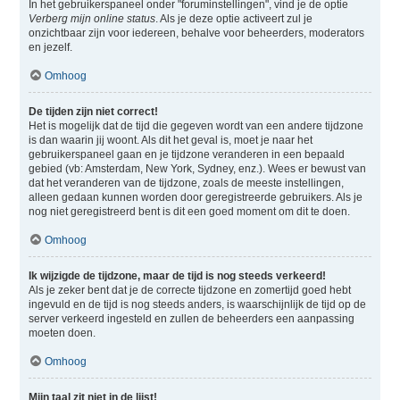
In het gebruikerspaneel onder "foruminstellingen", vind je de optie
Verberg mijn online status
. Als je deze optie activeert zul je
onzichtbaar zijn voor iedereen, behalve voor beheerders, moderators
en jezelf.
Omhoog
De tijden zijn niet correct!
Het is mogelijk dat de tijd die gegeven wordt van een andere tijdzone
is dan waarin jij woont. Als dit het geval is, moet je naar het
gebruikerspaneel gaan en je tijdzone veranderen in een bepaald
gebied (vb: Amsterdam, New York, Sydney, enz.). Wees er bewust van
dat het veranderen van de tijdzone, zoals de meeste instellingen,
alleen gedaan kunnen worden door geregistreerde gebruikers. Als je
nog niet geregistreerd bent is dit een goed moment om dit te doen.
Omhoog
Ik wijzigde de tijdzone, maar de tijd is nog steeds verkeerd!
Als je zeker bent dat je de correcte tijdzone en zomertijd goed hebt
ingevuld en de tijd is nog steeds anders, is waarschijnlijk de tijd op de
server verkeerd ingesteld en zullen de beheerders een aanpassing
moeten doen.
Omhoog
Mijn taal zit niet in de lijst!