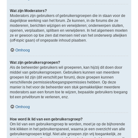
Wat zijn Moderators?
Moderators zijn gebruikers of gebruikersgroepen die in staan voor de
dagelijkse werking van het forum. Ze kunnen, in de forums die ze
modereren, berichten wijzigen en verwijderen; onderwerpen sluiten,
openen, verplaatsen, splitsen en verwijderen. In het algemeen moeten
ze er gewoon op toe zien dat mensen niet van het onderwerp afwijken
(
off-topic
gaan) of ongepaste inhoud plaatsen.
Omhoog
Wat zijn gebruikersgroepen?
Als de beheerder gebruikers wil groeperen, kan hij/zij dit doen door
middel van gebruikersgroepen. Gebruikers kunnen van meerdere
groepen lid zijn (dit verschilt per forum), deze groepen kunnen
verschillende permissies/toegangspermissies hebben. Op deze
manier is het voor de beheerder een stuk gemakkelijker meerdere
moderators aan een forum toe te wijzen, bepaalde gebruikers toegang
tot een privéforum te verlenen, enz.
Omhoog
Hoe word ik lid van een gebruikersgroep?
Om lid van een gebruikersgroep te worden, moet je op de bijhorende
link klikken in het gebruikerspaneel, waarna je een overzicht van alle
gebruikersgroepen krijgt. Niet alle groepen zijn vrij toegankelijk, ze