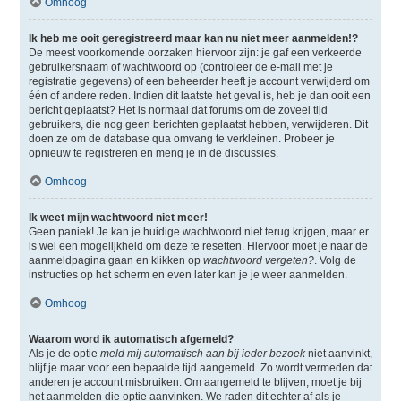
Omhoog
Ik heb me ooit geregistreerd maar kan nu niet meer aanmelden!?
De meest voorkomende oorzaken hiervoor zijn: je gaf een verkeerde
gebruikersnaam of wachtwoord op (controleer de e-mail met je
registratie gegevens) of een beheerder heeft je account verwijderd om
één of andere reden. Indien dit laatste het geval is, heb je dan ooit een
bericht geplaatst? Het is normaal dat forums om de zoveel tijd
gebruikers, die nog geen berichten geplaatst hebben, verwijderen. Dit
doen ze om de database qua omvang te verkleinen. Probeer je
opnieuw te registreren en meng je in de discussies.
Omhoog
Ik weet mijn wachtwoord niet meer!
Geen paniek! Je kan je huidige wachtwoord niet terug krijgen, maar er
is wel een mogelijkheid om deze te resetten. Hiervoor moet je naar de
aanmeldpagina gaan en klikken op
wachtwoord vergeten?
. Volg de
instructies op het scherm en even later kan je je weer aanmelden.
Omhoog
Waarom word ik automatisch afgemeld?
Als je de optie
meld mij automatisch aan bij ieder bezoek
niet aanvinkt,
blijf je maar voor een bepaalde tijd aangemeld. Zo wordt vermeden dat
anderen je account misbruiken. Om aangemeld te blijven, moet je bij
het aanmelden die optie aanvinken. We raden dit echter af als je