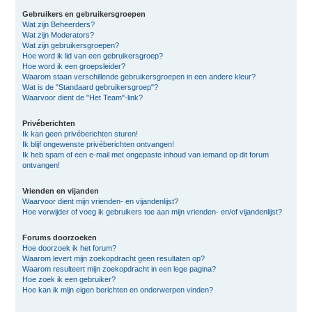
Gebruikers en gebruikersgroepen
Wat zijn Beheerders?
Wat zijn Moderators?
Wat zijn gebruikersgroepen?
Hoe word ik lid van een gebruikersgroep?
Hoe word ik een groepsleider?
Waarom staan verschillende gebruikersgroepen in een andere kleur?
Wat is de "Standaard gebruikersgroep"?
Waarvoor dient de "Het Team"-link?
Privéberichten
Ik kan geen privéberichten sturen!
Ik blijf ongewenste privéberichten ontvangen!
Ik heb spam of een e-mail met ongepaste inhoud van iemand op dit forum
ontvangen!
Vrienden en vijanden
Waarvoor dient mijn vrienden- en vijandenlijst?
Hoe verwijder of voeg ik gebruikers toe aan mijn vrienden- en/of vijandenlijst?
Forums doorzoeken
Hoe doorzoek ik het forum?
Waarom levert mijn zoekopdracht geen resultaten op?
Waarom resulteert mijn zoekopdracht in een lege pagina?
Hoe zoek ik een gebruiker?
Hoe kan ik mijn eigen berichten en onderwerpen vinden?