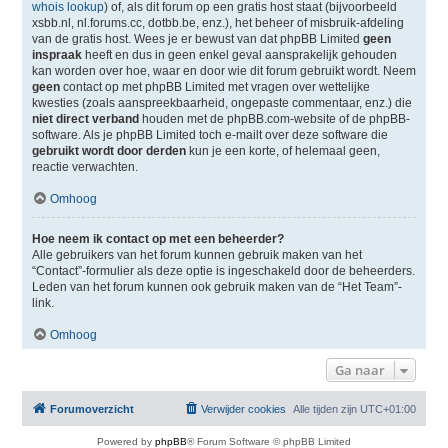
whois lookup
) of, als dit forum op een gratis host staat (bijvoorbeeld
xsbb.nl, nl.forums.cc, dotbb.be, enz.), het beheer of misbruik-afdeling
van de gratis host. Wees je er bewust van dat phpBB Limited
geen
inspraak
heeft en dus in geen enkel geval aansprakelijk gehouden
kan worden over hoe, waar en door wie dit forum gebruikt wordt. Neem
geen
contact op met phpBB Limited met vragen over wettelijke
kwesties (zoals aanspreekbaarheid, ongepaste commentaar, enz.) die
niet direct verband
houden met de phpBB.com-website of de phpBB-
software. Als je phpBB Limited toch e-mailt over deze software die
gebruikt wordt door derden
kun je een korte, of helemaal geen,
reactie verwachten.
Omhoog
Hoe neem ik contact op met een beheerder?
Alle gebruikers van het forum kunnen gebruik maken van het
“Contact”-formulier als deze optie is ingeschakeld door de beheerders.
Leden van het forum kunnen ook gebruik maken van de “Het Team”-
link.
Omhoog
Ga naar
Forumoverzicht
Verwijder cookies
Alle tijden zijn
UTC+01:00
Powered by
phpBB
® Forum Software © phpBB Limited