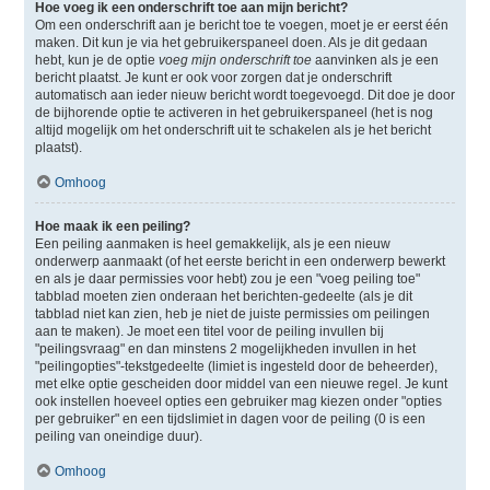
Hoe voeg ik een onderschrift toe aan mijn bericht?
Om een onderschrift aan je bericht toe te voegen, moet je er eerst één
maken. Dit kun je via het gebruikerspaneel doen. Als je dit gedaan
hebt, kun je de optie
voeg mijn onderschrift toe
aanvinken als je een
bericht plaatst. Je kunt er ook voor zorgen dat je onderschrift
automatisch aan ieder nieuw bericht wordt toegevoegd. Dit doe je door
de bijhorende optie te activeren in het gebruikerspaneel (het is nog
altijd mogelijk om het onderschrift uit te schakelen als je het bericht
plaatst).
Omhoog
Hoe maak ik een peiling?
Een peiling aanmaken is heel gemakkelijk, als je een nieuw
onderwerp aanmaakt (of het eerste bericht in een onderwerp bewerkt
en als je daar permissies voor hebt) zou je een "voeg peiling toe"
tabblad moeten zien onderaan het berichten-gedeelte (als je dit
tabblad niet kan zien, heb je niet de juiste permissies om peilingen
aan te maken). Je moet een titel voor de peiling invullen bij
"peilingsvraag" en dan minstens 2 mogelijkheden invullen in het
"peilingopties"-tekstgedeelte (limiet is ingesteld door de beheerder),
met elke optie gescheiden door middel van een nieuwe regel. Je kunt
ook instellen hoeveel opties een gebruiker mag kiezen onder "opties
per gebruiker" en een tijdslimiet in dagen voor de peiling (0 is een
peiling van oneindige duur).
Omhoog