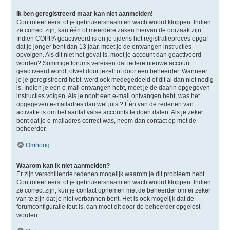
Ik ben geregistreerd maar kan niet aanmelden!
Controleer eerst of je gebruikersnaam en wachtwoord kloppen. Indien
ze correct zijn, kan één of meerdere zaken hiervan de oorzaak zijn.
Indien COPPA geactiveerd is en je tijdens het registratieproces opgaf
dat je jonger bent dan 13 jaar, moet je de ontvangen instructies
opvolgen. Als dit niet het geval is, moet je account dan geactiveerd
worden? Sommige forums vereisen dat iedere nieuwe account
geactiveerd wordt, ofwel door jezelf of door een beheerder. Wanneer
je je geregistreerd hebt, werd ook medegedeeld of dit al dan niet nodig
is. Indien je een e-mail ontvangen hebt, moet je de daarin opgegeven
instructies volgen. Als je nooit een e-mail ontvangen hebt, was het
opgegeven e-mailadres dan wel juist? Één van de redenen van
activatie is om het aantal valse accounts te doen dalen. Als je zeker
bent dat je e-mailadres correct was, neem dan contact op met de
beheerder.
Omhoog
Waarom kan ik niet aanmelden?
Er zijn verschillende redenen mogelijk waarom je dit probleem hebt.
Controleer eerst of je gebruikersnaam en wachtwoord kloppen. Indien
ze correct zijn, kun je contact opnemen met de beheerder om er zeker
van te zijn dat je niet verbannen bent. Het is ook mogelijk dat de
forumconfiguratie fout is, dan moet dit door de beheerder opgelost
worden.