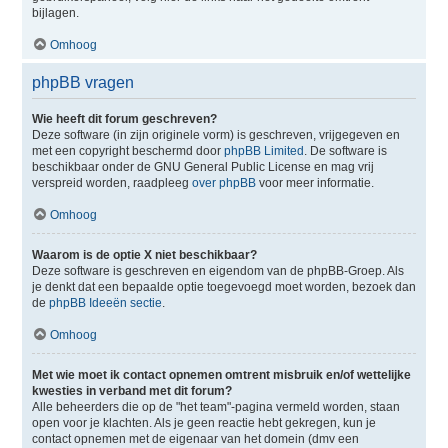
bijlagen.
Omhoog
phpBB vragen
Wie heeft dit forum geschreven?
Deze software (in zijn originele vorm) is geschreven, vrijgegeven en
met een copyright beschermd door
phpBB Limited
. De software is
beschikbaar onder de GNU General Public License en mag vrij
verspreid worden, raadpleeg
over phpBB
voor meer informatie.
Omhoog
Waarom is de optie X niet beschikbaar?
Deze software is geschreven en eigendom van de phpBB-Groep. Als
je denkt dat een bepaalde optie toegevoegd moet worden, bezoek dan
de
phpBB Ideeën sectie
.
Omhoog
Met wie moet ik contact opnemen omtrent misbruik en/of wettelijke
kwesties in verband met dit forum?
Alle beheerders die op de "het team"-pagina vermeld worden, staan
open voor je klachten. Als je geen reactie hebt gekregen, kun je
contact opnemen met de eigenaar van het domein (dmv een