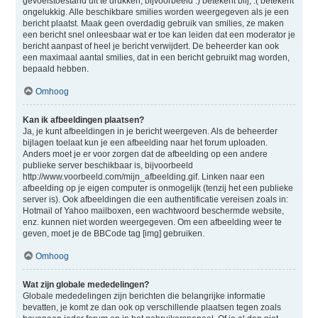
gevoelstoestand uit te drukken, bijvoorbeeld :) betekent blij, :( betekent
ongelukkig. Alle beschikbare smilies worden weergegeven als je een
bericht plaatst. Maak geen overdadig gebruik van smilies, ze maken
een bericht snel onleesbaar wat er toe kan leiden dat een moderator je
bericht aanpast of heel je bericht verwijdert. De beheerder kan ook
een maximaal aantal smilies, dat in een bericht gebruikt mag worden,
bepaald hebben.
Omhoog
Kan ik afbeeldingen plaatsen?
Ja, je kunt afbeeldingen in je bericht weergeven. Als de beheerder
bijlagen toelaat kun je een afbeelding naar het forum uploaden.
Anders moet je er voor zorgen dat de afbeelding op een andere
publieke server beschikbaar is, bijvoorbeeld
http://www.voorbeeld.com/mijn_afbeelding.gif. Linken naar een
afbeelding op je eigen computer is onmogelijk (tenzij het een publieke
server is). Ook afbeeldingen die een authentificatie vereisen zoals in:
Hotmail of Yahoo mailboxen, een wachtwoord beschermde website,
enz. kunnen niet worden weergegeven. Om een afbeelding weer te
geven, moet je de BBCode tag [img] gebruiken.
Omhoog
Wat zijn globale mededelingen?
Globale mededelingen zijn berichten die belangrijke informatie
bevatten, je komt ze dan ook op verschillende plaatsen tegen zoals