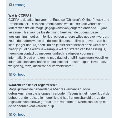
Omhoog
Wat is COPPA?
COPPA is de afkorting voor het Engelse "Children’s Online Privacy and
Protection Act". Dit is een Amerikaanse wet uit 1998 die vereist dat
iedere website die mogelijk gegevens van jongeren onder de 13 jaar
verzamelt, hiervoor de toestemming heeft van de ouders. Deze
toestemming moet schriftelijk of op een andere wijze gegeven worden,
zodat de ouders weten dat de website persoonlijke gegevens van hun
kind, jonger dan 13, heeft. Indien je niet zeker bent of deze wet al dan
niet op jou of de website waarop je wil registreren van toepassing is,
neem dan contact op met een juridisch raadgever voor meer
informatie. Houd er rekening mee dat het phpBB-team geen wettelijke
informatie kan verschaffen en ook niet het aanspreekpunt is voor deze
wetgeving, tenzij dit hieronder vermeld wordt.
Omhoog
Waarom kan ik niet registreren?
Mogelijk heeft de beheerder je IP-adres verbannen, of de
gebruikersnaam die je opgeeft verboden. Tevens is het mogelijk dat de
beheerder de registratie mogelijkheid heeft uitgeschakeld om zo de
registratie van nieuwe gebruikers te voorkomen. Neem contact op met
de beheerder voor verdere hulp.
Omhoog