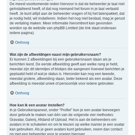
De meest voorkomende reden hiervoor is dat de beheerder je taal niet
geïnstalleerd heeft, of dat nog niemand het forum in je taal vertaald
heeft. Je kunt altijd aan de beheerder vragen of hij het talenpakket, dat
je nodig hebt, wil installeren. Indien het nog niet bestaat, mag je gerust
de vertaling maken. Meer informatie hieromtrent kan gevonden
worden op de website van phpBB Limited (de link staat onderaan
iedere pagina).
Omhoog
Wat zijn de afbeeldingen naast mijn gebruikersnaam?
Er kunnen 2 afbeeldingen bij een gebruikersnaam staan als je
berichten leest. De eerste afbeelding geeft aan welke rang je hebt,
meestal zijn dit sterretjes of blokjes die aangeven hoeveel berichten je
geplaatst hebt of wat je status is. Hieronder kan nog een tweede,
meestal grotere, afbeelding staan, beter bekend als een avatar. Deze
afbeelding is meestal uniek of persoonlijk voor iedere gebruiker.
Omhoog
Hoe kan ik een avatar instellen?
In je Gebruikerspaneel, onder “Profiel” kun je een avatar toevoegen
door gebruik te maken van één van de volgende vier methodes:
Gravatar, Galerij, Afstand of Upload. Het is aan de beheerders om
avatars in te schakelen en om te kiezen op welke manier je een avatar
kan gebruiken. Als je geen avatars kunt gebruiken, neem dan contact
op met een beheerder voor je vragen hierover.