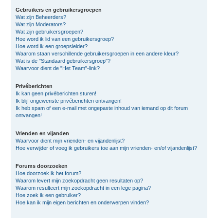
Gebruikers en gebruikersgroepen
Wat zijn Beheerders?
Wat zijn Moderators?
Wat zijn gebruikersgroepen?
Hoe word ik lid van een gebruikersgroep?
Hoe word ik een groepsleider?
Waarom staan verschillende gebruikersgroepen in een andere kleur?
Wat is de "Standaard gebruikersgroep"?
Waarvoor dient de "Het Team"-link?
Privéberichten
Ik kan geen privéberichten sturen!
Ik blijf ongewenste privéberichten ontvangen!
Ik heb spam of een e-mail met ongepaste inhoud van iemand op dit forum
ontvangen!
Vrienden en vijanden
Waarvoor dient mijn vrienden- en vijandenlijst?
Hoe verwijder of voeg ik gebruikers toe aan mijn vrienden- en/of vijandenlijst?
Forums doorzoeken
Hoe doorzoek ik het forum?
Waarom levert mijn zoekopdracht geen resultaten op?
Waarom resulteert mijn zoekopdracht in een lege pagina?
Hoe zoek ik een gebruiker?
Hoe kan ik mijn eigen berichten en onderwerpen vinden?