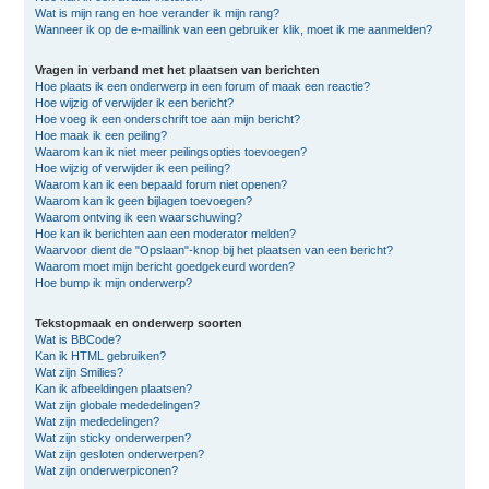
Wat is mijn rang en hoe verander ik mijn rang?
Wanneer ik op de e-maillink van een gebruiker klik, moet ik me aanmelden?
Vragen in verband met het plaatsen van berichten
Hoe plaats ik een onderwerp in een forum of maak een reactie?
Hoe wijzig of verwijder ik een bericht?
Hoe voeg ik een onderschrift toe aan mijn bericht?
Hoe maak ik een peiling?
Waarom kan ik niet meer peilingsopties toevoegen?
Hoe wijzig of verwijder ik een peiling?
Waarom kan ik een bepaald forum niet openen?
Waarom kan ik geen bijlagen toevoegen?
Waarom ontving ik een waarschuwing?
Hoe kan ik berichten aan een moderator melden?
Waarvoor dient de "Opslaan"-knop bij het plaatsen van een bericht?
Waarom moet mijn bericht goedgekeurd worden?
Hoe bump ik mijn onderwerp?
Tekstopmaak en onderwerp soorten
Wat is BBCode?
Kan ik HTML gebruiken?
Wat zijn Smilies?
Kan ik afbeeldingen plaatsen?
Wat zijn globale mededelingen?
Wat zijn mededelingen?
Wat zijn sticky onderwerpen?
Wat zijn gesloten onderwerpen?
Wat zijn onderwerpiconen?