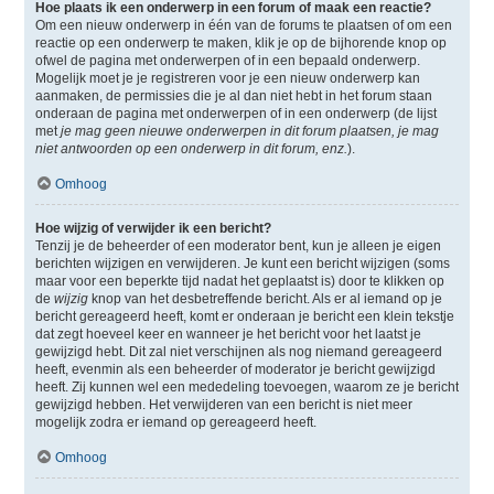
Hoe plaats ik een onderwerp in een forum of maak een reactie?
Om een nieuw onderwerp in één van de forums te plaatsen of om een
reactie op een onderwerp te maken, klik je op de bijhorende knop op
ofwel de pagina met onderwerpen of in een bepaald onderwerp.
Mogelijk moet je je registreren voor je een nieuw onderwerp kan
aanmaken, de permissies die je al dan niet hebt in het forum staan
onderaan de pagina met onderwerpen of in een onderwerp (de lijst
met
je mag geen nieuwe onderwerpen in dit forum plaatsen, je mag
niet antwoorden op een onderwerp in dit forum, enz.
).
Omhoog
Hoe wijzig of verwijder ik een bericht?
Tenzij je de beheerder of een moderator bent, kun je alleen je eigen
berichten wijzigen en verwijderen. Je kunt een bericht wijzigen (soms
maar voor een beperkte tijd nadat het geplaatst is) door te klikken op
de
wijzig
knop van het desbetreffende bericht. Als er al iemand op je
bericht gereageerd heeft, komt er onderaan je bericht een klein tekstje
dat zegt hoeveel keer en wanneer je het bericht voor het laatst je
gewijzigd hebt. Dit zal niet verschijnen als nog niemand gereageerd
heeft, evenmin als een beheerder of moderator je bericht gewijzigd
heeft. Zij kunnen wel een mededeling toevoegen, waarom ze je bericht
gewijzigd hebben. Het verwijderen van een bericht is niet meer
mogelijk zodra er iemand op gereageerd heeft.
Omhoog