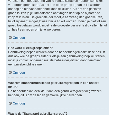
vereisen een goedkeuring van je lidmaatschap en hebben soms zelf
verborgen gebruikers. Als het een open groep is, kan je lid worden
door op de hiervoor dienende knop te klikken. Als het een gesloten
groep is, kan je je lidmaatschap aanvragen door op de bijhorende
knop te klikken. De groepsleider moet je aanvraag dan goedkeuren,
hij of zij vraagt mogelijk waarom je lid wil worden. Indien je niet tot een
groep toegelaten wordt, moet je de groepsleider niet lastig vallen, hij of
zij heeft een reden om je te weigeren.
Omhoog
Hoe word ik een groepsleider?
Gebruikersgroepen worden door de beheerder gemaakt, deze beslist
dus ook wie de groepsleider is. Als je een gebruikersgroep wil starten,
moet je contact opnemen met de beheerder, dit kan door hem/haar
een privébericht te sturen.
Omhoog
Waarom staan verschillende gebruikersgroepen in een andere
kleur?
De beheerder kan een kleur aan een gebruikersgroep toegewezen
hebben, dit is om de leden gemakkelijk te herkennen.
Omhoog
Wat is de "Standaard gebruikersgroep"?