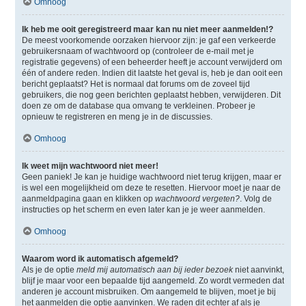
Omhoog
Ik heb me ooit geregistreerd maar kan nu niet meer aanmelden!?
De meest voorkomende oorzaken hiervoor zijn: je gaf een verkeerde
gebruikersnaam of wachtwoord op (controleer de e-mail met je
registratie gegevens) of een beheerder heeft je account verwijderd om
één of andere reden. Indien dit laatste het geval is, heb je dan ooit een
bericht geplaatst? Het is normaal dat forums om de zoveel tijd
gebruikers, die nog geen berichten geplaatst hebben, verwijderen. Dit
doen ze om de database qua omvang te verkleinen. Probeer je
opnieuw te registreren en meng je in de discussies.
Omhoog
Ik weet mijn wachtwoord niet meer!
Geen paniek! Je kan je huidige wachtwoord niet terug krijgen, maar er
is wel een mogelijkheid om deze te resetten. Hiervoor moet je naar de
aanmeldpagina gaan en klikken op
wachtwoord vergeten?
. Volg de
instructies op het scherm en even later kan je je weer aanmelden.
Omhoog
Waarom word ik automatisch afgemeld?
Als je de optie
meld mij automatisch aan bij ieder bezoek
niet aanvinkt,
blijf je maar voor een bepaalde tijd aangemeld. Zo wordt vermeden dat
anderen je account misbruiken. Om aangemeld te blijven, moet je bij
het aanmelden die optie aanvinken. We raden dit echter af als je