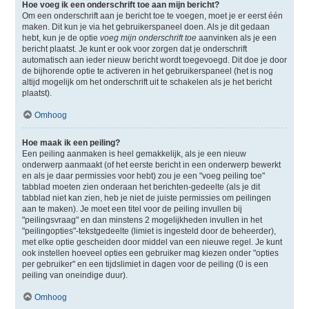
Hoe voeg ik een onderschrift toe aan mijn bericht?
Om een onderschrift aan je bericht toe te voegen, moet je er eerst één
maken. Dit kun je via het gebruikerspaneel doen. Als je dit gedaan
hebt, kun je de optie
voeg mijn onderschrift toe
aanvinken als je een
bericht plaatst. Je kunt er ook voor zorgen dat je onderschrift
automatisch aan ieder nieuw bericht wordt toegevoegd. Dit doe je door
de bijhorende optie te activeren in het gebruikerspaneel (het is nog
altijd mogelijk om het onderschrift uit te schakelen als je het bericht
plaatst).
Omhoog
Hoe maak ik een peiling?
Een peiling aanmaken is heel gemakkelijk, als je een nieuw
onderwerp aanmaakt (of het eerste bericht in een onderwerp bewerkt
en als je daar permissies voor hebt) zou je een "voeg peiling toe"
tabblad moeten zien onderaan het berichten-gedeelte (als je dit
tabblad niet kan zien, heb je niet de juiste permissies om peilingen
aan te maken). Je moet een titel voor de peiling invullen bij
"peilingsvraag" en dan minstens 2 mogelijkheden invullen in het
"peilingopties"-tekstgedeelte (limiet is ingesteld door de beheerder),
met elke optie gescheiden door middel van een nieuwe regel. Je kunt
ook instellen hoeveel opties een gebruiker mag kiezen onder "opties
per gebruiker" en een tijdslimiet in dagen voor de peiling (0 is een
peiling van oneindige duur).
Omhoog