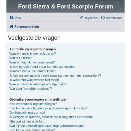
Ford Sierra & Ford Scorpio Forum
V&A
Registreer
Aanmelden
Forumoverzicht
Veelgestelde vragen
Aanmeld- en registratievragen
Waarom moet ik me registreren?
Wat is COPPA?
Waarom kan ik niet registreren?
Ik ben geregistreerd maar kan niet aanmelden!
Waarom kan ik niet aanmelden?
Ik heb me ooit geregistreerd maar kan nu niet meer aanmelden!?
Ik weet mijn wachtwoord niet meer!
Waarom word ik automatisch afgemeld?
Wat doet "verwijder cookies"?
Gebruikersvoorkeuren en instellingen
Hoe verander ik mijn instellingen?
Hoe kan ik onzichtbaar zijn in de online gebruikers lijst?
De tijden zijn niet correct!
Ik wijzigde de tijdzone, maar de tijd is nog steeds verkeerd!
Mijn taal zit niet in de lijst!
Wat zijn de afbeeldingen naast mijn gebruikersnaam?
Hoe kan ik een avatar instellen?