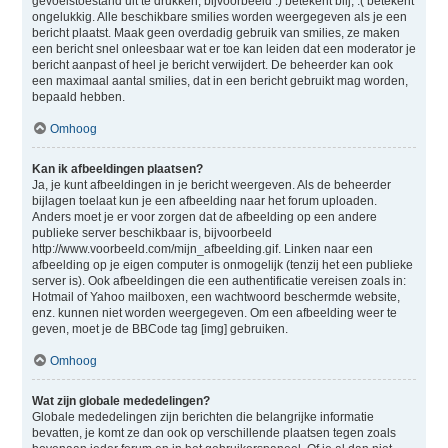
gevoelstoestand uit te drukken, bijvoorbeeld :) betekent blij, :( betekent
ongelukkig. Alle beschikbare smilies worden weergegeven als je een
bericht plaatst. Maak geen overdadig gebruik van smilies, ze maken
een bericht snel onleesbaar wat er toe kan leiden dat een moderator je
bericht aanpast of heel je bericht verwijdert. De beheerder kan ook
een maximaal aantal smilies, dat in een bericht gebruikt mag worden,
bepaald hebben.
Omhoog
Kan ik afbeeldingen plaatsen?
Ja, je kunt afbeeldingen in je bericht weergeven. Als de beheerder
bijlagen toelaat kun je een afbeelding naar het forum uploaden.
Anders moet je er voor zorgen dat de afbeelding op een andere
publieke server beschikbaar is, bijvoorbeeld
http://www.voorbeeld.com/mijn_afbeelding.gif. Linken naar een
afbeelding op je eigen computer is onmogelijk (tenzij het een publieke
server is). Ook afbeeldingen die een authentificatie vereisen zoals in:
Hotmail of Yahoo mailboxen, een wachtwoord beschermde website,
enz. kunnen niet worden weergegeven. Om een afbeelding weer te
geven, moet je de BBCode tag [img] gebruiken.
Omhoog
Wat zijn globale mededelingen?
Globale mededelingen zijn berichten die belangrijke informatie
bevatten, je komt ze dan ook op verschillende plaatsen tegen zoals