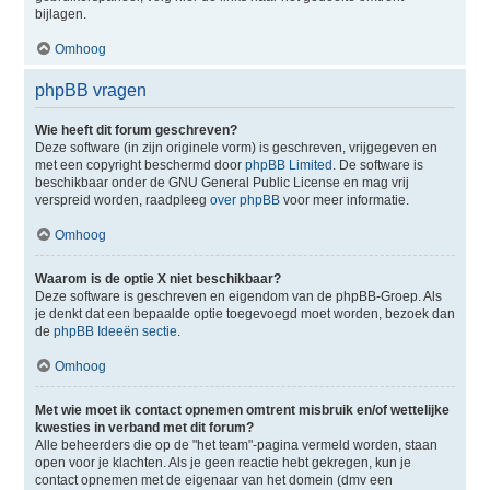
bijlagen.
Omhoog
phpBB vragen
Wie heeft dit forum geschreven?
Deze software (in zijn originele vorm) is geschreven, vrijgegeven en
met een copyright beschermd door
phpBB Limited
. De software is
beschikbaar onder de GNU General Public License en mag vrij
verspreid worden, raadpleeg
over phpBB
voor meer informatie.
Omhoog
Waarom is de optie X niet beschikbaar?
Deze software is geschreven en eigendom van de phpBB-Groep. Als
je denkt dat een bepaalde optie toegevoegd moet worden, bezoek dan
de
phpBB Ideeën sectie
.
Omhoog
Met wie moet ik contact opnemen omtrent misbruik en/of wettelijke
kwesties in verband met dit forum?
Alle beheerders die op de "het team"-pagina vermeld worden, staan
open voor je klachten. Als je geen reactie hebt gekregen, kun je
contact opnemen met de eigenaar van het domein (dmv een