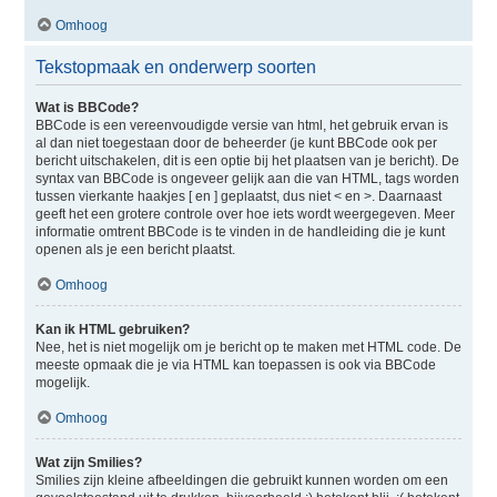
Omhoog
Tekstopmaak en onderwerp soorten
Wat is BBCode?
BBCode is een vereenvoudigde versie van html, het gebruik ervan is
al dan niet toegestaan door de beheerder (je kunt BBCode ook per
bericht uitschakelen, dit is een optie bij het plaatsen van je bericht). De
syntax van BBCode is ongeveer gelijk aan die van HTML, tags worden
tussen vierkante haakjes [ en ] geplaatst, dus niet < en >. Daarnaast
geeft het een grotere controle over hoe iets wordt weergegeven. Meer
informatie omtrent BBCode is te vinden in de handleiding die je kunt
openen als je een bericht plaatst.
Omhoog
Kan ik HTML gebruiken?
Nee, het is niet mogelijk om je bericht op te maken met HTML code. De
meeste opmaak die je via HTML kan toepassen is ook via BBCode
mogelijk.
Omhoog
Wat zijn Smilies?
Smilies zijn kleine afbeeldingen die gebruikt kunnen worden om een