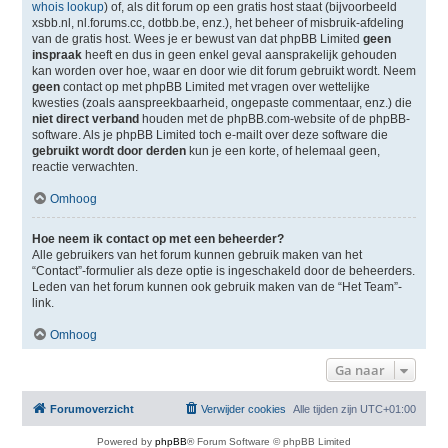
whois lookup
) of, als dit forum op een gratis host staat (bijvoorbeeld
xsbb.nl, nl.forums.cc, dotbb.be, enz.), het beheer of misbruik-afdeling
van de gratis host. Wees je er bewust van dat phpBB Limited
geen
inspraak
heeft en dus in geen enkel geval aansprakelijk gehouden
kan worden over hoe, waar en door wie dit forum gebruikt wordt. Neem
geen
contact op met phpBB Limited met vragen over wettelijke
kwesties (zoals aanspreekbaarheid, ongepaste commentaar, enz.) die
niet direct verband
houden met de phpBB.com-website of de phpBB-
software. Als je phpBB Limited toch e-mailt over deze software die
gebruikt wordt door derden
kun je een korte, of helemaal geen,
reactie verwachten.
Omhoog
Hoe neem ik contact op met een beheerder?
Alle gebruikers van het forum kunnen gebruik maken van het
“Contact”-formulier als deze optie is ingeschakeld door de beheerders.
Leden van het forum kunnen ook gebruik maken van de “Het Team”-
link.
Omhoog
Ga naar
Forumoverzicht
Verwijder cookies
Alle tijden zijn
UTC+01:00
Powered by
phpBB
® Forum Software © phpBB Limited