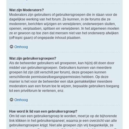
Wat zijn Moderators?
Moderators zijn gebruikers of gebruikersgroepen die in staan voor de
dagelijkse werking van het forum. Ze kunnen, in de forums die ze
modereren, berichten wijzigen en verwijderen; onderwerpen sluiten,
openen, verplaatsen, splitsen en verwijderen. In het algemeen moeten
ze er gewoon op toe zien dat mensen niet van het onderwerp afwijken
(
off-topic
gaan) of ongepaste inhoud plaatsen.
Omhoog
Wat zijn gebruikersgroepen?
Als de beheerder gebruikers wil groeperen, kan hij/zij dit doen door
middel van gebruikersgroepen. Gebruikers kunnen van meerdere
groepen lid zijn (dit verschilt per forum), deze groepen kunnen
verschillende permissies/toegangspermissies hebben. Op deze
manier is het voor de beheerder een stuk gemakkelijker meerdere
moderators aan een forum toe te wijzen, bepaalde gebruikers toegang
tot een privéforum te verlenen, enz.
Omhoog
Hoe word ik lid van een gebruikersgroep?
Om lid van een gebruikersgroep te worden, moet je op de bijhorende
link klikken in het gebruikerspaneel, waarna je een overzicht van alle
gebruikersgroepen krijgt. Niet alle groepen zijn vrij toegankelijk, ze