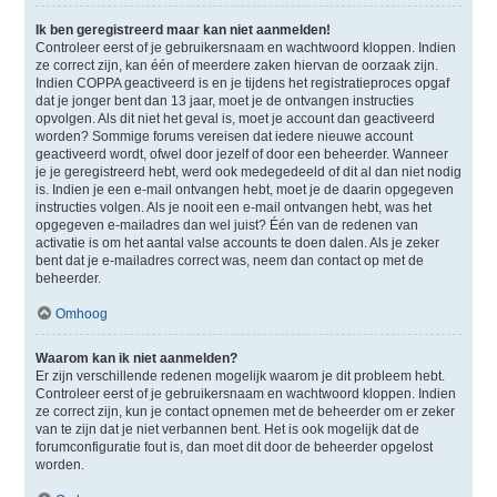
Ik ben geregistreerd maar kan niet aanmelden!
Controleer eerst of je gebruikersnaam en wachtwoord kloppen. Indien
ze correct zijn, kan één of meerdere zaken hiervan de oorzaak zijn.
Indien COPPA geactiveerd is en je tijdens het registratieproces opgaf
dat je jonger bent dan 13 jaar, moet je de ontvangen instructies
opvolgen. Als dit niet het geval is, moet je account dan geactiveerd
worden? Sommige forums vereisen dat iedere nieuwe account
geactiveerd wordt, ofwel door jezelf of door een beheerder. Wanneer
je je geregistreerd hebt, werd ook medegedeeld of dit al dan niet nodig
is. Indien je een e-mail ontvangen hebt, moet je de daarin opgegeven
instructies volgen. Als je nooit een e-mail ontvangen hebt, was het
opgegeven e-mailadres dan wel juist? Één van de redenen van
activatie is om het aantal valse accounts te doen dalen. Als je zeker
bent dat je e-mailadres correct was, neem dan contact op met de
beheerder.
Omhoog
Waarom kan ik niet aanmelden?
Er zijn verschillende redenen mogelijk waarom je dit probleem hebt.
Controleer eerst of je gebruikersnaam en wachtwoord kloppen. Indien
ze correct zijn, kun je contact opnemen met de beheerder om er zeker
van te zijn dat je niet verbannen bent. Het is ook mogelijk dat de
forumconfiguratie fout is, dan moet dit door de beheerder opgelost
worden.