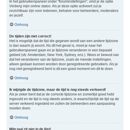
In het gebruikerspaneel onder "foruminstellingen", vind je de optie
Verberg mijn online status
. Als je deze optie activeert zul je
onzichtbaar zijn voor iedereen, behalve voor beheerders, moderators
en jezelf.
Omhoog
De tijden zijn niet correct!
Het is mogelijk dat de tijd die gegeven wordt van een andere tijdzone
is dan waarin jij woont. Als dit het geval is, moet je naar het
gebruikerspaneel gaan en je tijdzone veranderen in een bepaald
gebied (vb: Amsterdam, New York, Sydney, enz.). Wees er bewust van
dat het veranderen van de tijdzone, zoals de meeste instellingen,
alleen gedaan kunnen worden door geregistreerde gebruikers. Als je
nog niet geregistreerd bent is dit een goed moment om dit te doen.
Omhoog
Ik wijzigde de tijdzone, maar de tijd is nog steeds verkeerd!
Als je zeker bent dat je de correcte tijdzone en zomertijd goed hebt
ingevuld en de tijd is nog steeds anders, is waarschijnlijk de tijd op de
server verkeerd ingesteld en zullen de beheerders een aanpassing
moeten doen.
Omhoog
Mijn taal zit niet in de lijst!