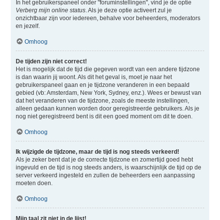
In het gebruikerspaneel onder "foruminstellingen", vind je de optie
Verberg mijn online status
. Als je deze optie activeert zul je
onzichtbaar zijn voor iedereen, behalve voor beheerders, moderators
en jezelf.
Omhoog
De tijden zijn niet correct!
Het is mogelijk dat de tijd die gegeven wordt van een andere tijdzone
is dan waarin jij woont. Als dit het geval is, moet je naar het
gebruikerspaneel gaan en je tijdzone veranderen in een bepaald
gebied (vb: Amsterdam, New York, Sydney, enz.). Wees er bewust van
dat het veranderen van de tijdzone, zoals de meeste instellingen,
alleen gedaan kunnen worden door geregistreerde gebruikers. Als je
nog niet geregistreerd bent is dit een goed moment om dit te doen.
Omhoog
Ik wijzigde de tijdzone, maar de tijd is nog steeds verkeerd!
Als je zeker bent dat je de correcte tijdzone en zomertijd goed hebt
ingevuld en de tijd is nog steeds anders, is waarschijnlijk de tijd op de
server verkeerd ingesteld en zullen de beheerders een aanpassing
moeten doen.
Omhoog
Mijn taal zit niet in de lijst!