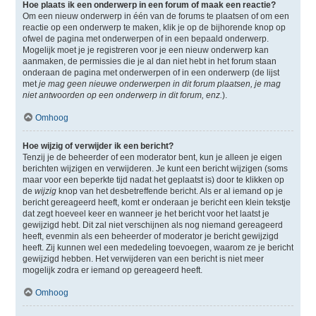
Hoe plaats ik een onderwerp in een forum of maak een reactie?
Om een nieuw onderwerp in één van de forums te plaatsen of om een
reactie op een onderwerp te maken, klik je op de bijhorende knop op
ofwel de pagina met onderwerpen of in een bepaald onderwerp.
Mogelijk moet je je registreren voor je een nieuw onderwerp kan
aanmaken, de permissies die je al dan niet hebt in het forum staan
onderaan de pagina met onderwerpen of in een onderwerp (de lijst
met
je mag geen nieuwe onderwerpen in dit forum plaatsen, je mag
niet antwoorden op een onderwerp in dit forum, enz.
).
Omhoog
Hoe wijzig of verwijder ik een bericht?
Tenzij je de beheerder of een moderator bent, kun je alleen je eigen
berichten wijzigen en verwijderen. Je kunt een bericht wijzigen (soms
maar voor een beperkte tijd nadat het geplaatst is) door te klikken op
de
wijzig
knop van het desbetreffende bericht. Als er al iemand op je
bericht gereageerd heeft, komt er onderaan je bericht een klein tekstje
dat zegt hoeveel keer en wanneer je het bericht voor het laatst je
gewijzigd hebt. Dit zal niet verschijnen als nog niemand gereageerd
heeft, evenmin als een beheerder of moderator je bericht gewijzigd
heeft. Zij kunnen wel een mededeling toevoegen, waarom ze je bericht
gewijzigd hebben. Het verwijderen van een bericht is niet meer
mogelijk zodra er iemand op gereageerd heeft.
Omhoog