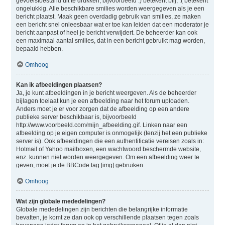
gevoelstoestand uit te drukken, bijvoorbeeld :) betekent blij, :( betekent
ongelukkig. Alle beschikbare smilies worden weergegeven als je een
bericht plaatst. Maak geen overdadig gebruik van smilies, ze maken
een bericht snel onleesbaar wat er toe kan leiden dat een moderator je
bericht aanpast of heel je bericht verwijdert. De beheerder kan ook
een maximaal aantal smilies, dat in een bericht gebruikt mag worden,
bepaald hebben.
Omhoog
Kan ik afbeeldingen plaatsen?
Ja, je kunt afbeeldingen in je bericht weergeven. Als de beheerder
bijlagen toelaat kun je een afbeelding naar het forum uploaden.
Anders moet je er voor zorgen dat de afbeelding op een andere
publieke server beschikbaar is, bijvoorbeeld
http://www.voorbeeld.com/mijn_afbeelding.gif. Linken naar een
afbeelding op je eigen computer is onmogelijk (tenzij het een publieke
server is). Ook afbeeldingen die een authentificatie vereisen zoals in:
Hotmail of Yahoo mailboxen, een wachtwoord beschermde website,
enz. kunnen niet worden weergegeven. Om een afbeelding weer te
geven, moet je de BBCode tag [img] gebruiken.
Omhoog
Wat zijn globale mededelingen?
Globale mededelingen zijn berichten die belangrijke informatie
bevatten, je komt ze dan ook op verschillende plaatsen tegen zoals