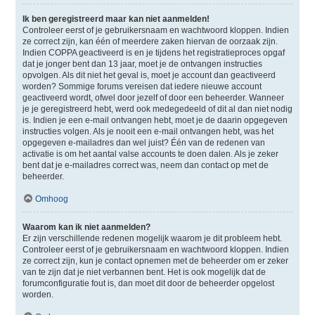
Ik ben geregistreerd maar kan niet aanmelden!
Controleer eerst of je gebruikersnaam en wachtwoord kloppen. Indien
ze correct zijn, kan één of meerdere zaken hiervan de oorzaak zijn.
Indien COPPA geactiveerd is en je tijdens het registratieproces opgaf
dat je jonger bent dan 13 jaar, moet je de ontvangen instructies
opvolgen. Als dit niet het geval is, moet je account dan geactiveerd
worden? Sommige forums vereisen dat iedere nieuwe account
geactiveerd wordt, ofwel door jezelf of door een beheerder. Wanneer
je je geregistreerd hebt, werd ook medegedeeld of dit al dan niet nodig
is. Indien je een e-mail ontvangen hebt, moet je de daarin opgegeven
instructies volgen. Als je nooit een e-mail ontvangen hebt, was het
opgegeven e-mailadres dan wel juist? Één van de redenen van
activatie is om het aantal valse accounts te doen dalen. Als je zeker
bent dat je e-mailadres correct was, neem dan contact op met de
beheerder.
Omhoog
Waarom kan ik niet aanmelden?
Er zijn verschillende redenen mogelijk waarom je dit probleem hebt.
Controleer eerst of je gebruikersnaam en wachtwoord kloppen. Indien
ze correct zijn, kun je contact opnemen met de beheerder om er zeker
van te zijn dat je niet verbannen bent. Het is ook mogelijk dat de
forumconfiguratie fout is, dan moet dit door de beheerder opgelost
worden.