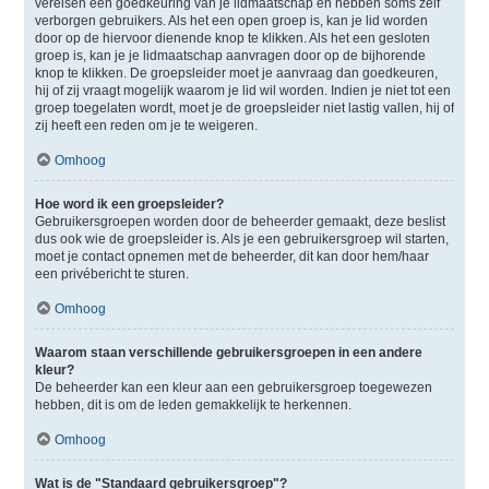
vereisen een goedkeuring van je lidmaatschap en hebben soms zelf
verborgen gebruikers. Als het een open groep is, kan je lid worden
door op de hiervoor dienende knop te klikken. Als het een gesloten
groep is, kan je je lidmaatschap aanvragen door op de bijhorende
knop te klikken. De groepsleider moet je aanvraag dan goedkeuren,
hij of zij vraagt mogelijk waarom je lid wil worden. Indien je niet tot een
groep toegelaten wordt, moet je de groepsleider niet lastig vallen, hij of
zij heeft een reden om je te weigeren.
Omhoog
Hoe word ik een groepsleider?
Gebruikersgroepen worden door de beheerder gemaakt, deze beslist
dus ook wie de groepsleider is. Als je een gebruikersgroep wil starten,
moet je contact opnemen met de beheerder, dit kan door hem/haar
een privébericht te sturen.
Omhoog
Waarom staan verschillende gebruikersgroepen in een andere
kleur?
De beheerder kan een kleur aan een gebruikersgroep toegewezen
hebben, dit is om de leden gemakkelijk te herkennen.
Omhoog
Wat is de "Standaard gebruikersgroep"?