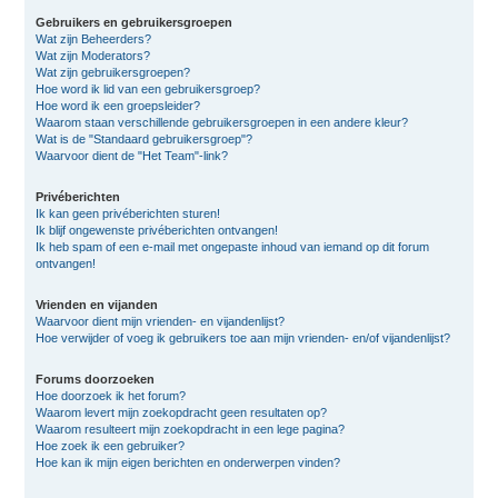
Gebruikers en gebruikersgroepen
Wat zijn Beheerders?
Wat zijn Moderators?
Wat zijn gebruikersgroepen?
Hoe word ik lid van een gebruikersgroep?
Hoe word ik een groepsleider?
Waarom staan verschillende gebruikersgroepen in een andere kleur?
Wat is de "Standaard gebruikersgroep"?
Waarvoor dient de "Het Team"-link?
Privéberichten
Ik kan geen privéberichten sturen!
Ik blijf ongewenste privéberichten ontvangen!
Ik heb spam of een e-mail met ongepaste inhoud van iemand op dit forum
ontvangen!
Vrienden en vijanden
Waarvoor dient mijn vrienden- en vijandenlijst?
Hoe verwijder of voeg ik gebruikers toe aan mijn vrienden- en/of vijandenlijst?
Forums doorzoeken
Hoe doorzoek ik het forum?
Waarom levert mijn zoekopdracht geen resultaten op?
Waarom resulteert mijn zoekopdracht in een lege pagina?
Hoe zoek ik een gebruiker?
Hoe kan ik mijn eigen berichten en onderwerpen vinden?