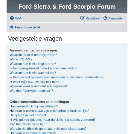
Ford Sierra & Ford Scorpio Forum
V&A
Registreer
Aanmelden
Forumoverzicht
Veelgestelde vragen
Aanmeld- en registratievragen
Waarom moet ik me registreren?
Wat is COPPA?
Waarom kan ik niet registreren?
Ik ben geregistreerd maar kan niet aanmelden!
Waarom kan ik niet aanmelden?
Ik heb me ooit geregistreerd maar kan nu niet meer aanmelden!?
Ik weet mijn wachtwoord niet meer!
Waarom word ik automatisch afgemeld?
Wat doet "verwijder cookies"?
Gebruikersvoorkeuren en instellingen
Hoe verander ik mijn instellingen?
Hoe kan ik onzichtbaar zijn in de online gebruikers lijst?
De tijden zijn niet correct!
Ik wijzigde de tijdzone, maar de tijd is nog steeds verkeerd!
Mijn taal zit niet in de lijst!
Wat zijn de afbeeldingen naast mijn gebruikersnaam?
Hoe kan ik een avatar instellen?