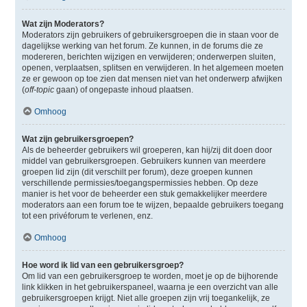
Wat zijn Moderators?
Moderators zijn gebruikers of gebruikersgroepen die in staan voor de
dagelijkse werking van het forum. Ze kunnen, in de forums die ze
modereren, berichten wijzigen en verwijderen; onderwerpen sluiten,
openen, verplaatsen, splitsen en verwijderen. In het algemeen moeten
ze er gewoon op toe zien dat mensen niet van het onderwerp afwijken
(
off-topic
gaan) of ongepaste inhoud plaatsen.
Omhoog
Wat zijn gebruikersgroepen?
Als de beheerder gebruikers wil groeperen, kan hij/zij dit doen door
middel van gebruikersgroepen. Gebruikers kunnen van meerdere
groepen lid zijn (dit verschilt per forum), deze groepen kunnen
verschillende permissies/toegangspermissies hebben. Op deze
manier is het voor de beheerder een stuk gemakkelijker meerdere
moderators aan een forum toe te wijzen, bepaalde gebruikers toegang
tot een privéforum te verlenen, enz.
Omhoog
Hoe word ik lid van een gebruikersgroep?
Om lid van een gebruikersgroep te worden, moet je op de bijhorende
link klikken in het gebruikerspaneel, waarna je een overzicht van alle
gebruikersgroepen krijgt. Niet alle groepen zijn vrij toegankelijk, ze