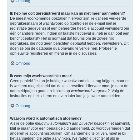
Omhoog
Ik heb me ooit geregistreerd maar kan nu niet meer aanmelden!?
De meest voorkomende oorzaken hiervoor zijn: je gaf een verkeerde
gebruikersnaam of wachtwoord op (controleer de e-mail met je
registratie gegevens) of een beheerder heeft je account verwijderd om
één of andere reden. Indien dit laatste het geval is, heb je dan ooit een
bericht geplaatst? Het is normaal dat forums om de zoveel tijd
gebruikers, die nog geen berichten geplaatst hebben, verwijderen. Dit
doen ze om de database qua omvang te verkleinen. Probeer je
opnieuw te registreren en meng je in de discussies.
Omhoog
Ik weet mijn wachtwoord niet meer!
Geen paniek! Je kan je huidige wachtwoord niet terug krijgen, maar er
is wel een mogelijkheid om deze te resetten. Hiervoor moet je naar de
aanmeldpagina gaan en klikken op
wachtwoord vergeten?
. Volg de
instructies op het scherm en even later kan je je weer aanmelden.
Omhoog
Waarom word ik automatisch afgemeld?
Als je de optie
meld mij automatisch aan bij ieder bezoek
niet aanvinkt,
blijf je maar voor een bepaalde tijd aangemeld. Zo wordt vermeden dat
anderen je account misbruiken. Om aangemeld te blijven, moet je bij
het aanmelden die optie aanvinken. We raden dit echter af als je