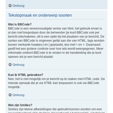
Omhoog
Tekstopmaak en onderwerp soorten
Wat is BBCode?
BBCode is een vereenvoudigde versie van html, het gebruik ervan is
al dan niet toegestaan door de beheerder (je kunt BBCode ook per
bericht uitschakelen, dit is een optie bij het plaatsen van je bericht). De
syntax van BBCode is ongeveer gelijk aan die van HTML, tags worden
tussen vierkante haakjes [ en ] geplaatst, dus niet < en >. Daarnaast
geeft het een grotere controle over hoe iets wordt weergegeven. Meer
informatie omtrent BBCode is te vinden in de handleiding die je kunt
openen als je een bericht plaatst.
Omhoog
Kan ik HTML gebruiken?
Nee, het is niet mogelijk om je bericht op te maken met HTML code. De
meeste opmaak die je via HTML kan toepassen is ook via BBCode
mogelijk.
Omhoog
Wat zijn Smilies?
Smilies zijn kleine afbeeldingen die gebruikt kunnen worden om een