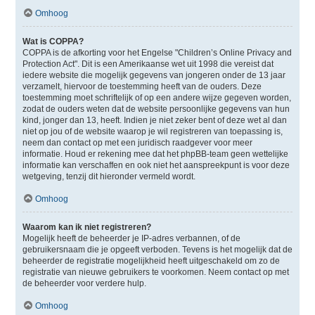
Omhoog
Wat is COPPA?
COPPA is de afkorting voor het Engelse "Children’s Online Privacy and
Protection Act". Dit is een Amerikaanse wet uit 1998 die vereist dat
iedere website die mogelijk gegevens van jongeren onder de 13 jaar
verzamelt, hiervoor de toestemming heeft van de ouders. Deze
toestemming moet schriftelijk of op een andere wijze gegeven worden,
zodat de ouders weten dat de website persoonlijke gegevens van hun
kind, jonger dan 13, heeft. Indien je niet zeker bent of deze wet al dan
niet op jou of de website waarop je wil registreren van toepassing is,
neem dan contact op met een juridisch raadgever voor meer
informatie. Houd er rekening mee dat het phpBB-team geen wettelijke
informatie kan verschaffen en ook niet het aanspreekpunt is voor deze
wetgeving, tenzij dit hieronder vermeld wordt.
Omhoog
Waarom kan ik niet registreren?
Mogelijk heeft de beheerder je IP-adres verbannen, of de
gebruikersnaam die je opgeeft verboden. Tevens is het mogelijk dat de
beheerder de registratie mogelijkheid heeft uitgeschakeld om zo de
registratie van nieuwe gebruikers te voorkomen. Neem contact op met
de beheerder voor verdere hulp.
Omhoog