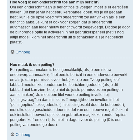
Hoe voeg ik een onderschrift toe aan mijn bericht?
Om een onderschrift aan je bericht toe te voegen, moet je er eerst één
maken. Dit kun je via het gebruikerspaneel doen. Als je dit gedaan
hebt, kun je de optie
voeg mijn onderschrift toe
aanvinken als je een
bericht plaatst. Je kunt er ook voor zorgen dat je onderschrift
automatisch aan ieder nieuw bericht wordt toegevoegd. Dit doe je door
de bijhorende optie te activeren in het gebruikerspaneel (het is nog
altijd mogelijk om het onderschrift uit te schakelen als je het bericht
plaatst).
Omhoog
Hoe maak ik een peiling?
Een peiling aanmaken is heel gemakkelijk, als je een nieuw
onderwerp aanmaakt (of het eerste bericht in een onderwerp bewerkt
en als je daar permissies voor hebt) zou je een "voeg peiling toe"
tabblad moeten zien onderaan het berichten-gedeelte (als je dit
tabblad niet kan zien, heb je niet de juiste permissies om peilingen
aan te maken). Je moet een titel voor de peiling invullen bij
"peilingsvraag" en dan minstens 2 mogelijkheden invullen in het
"peilingopties"-tekstgedeelte (limiet is ingesteld door de beheerder),
met elke optie gescheiden door middel van een nieuwe regel. Je kunt
ook instellen hoeveel opties een gebruiker mag kiezen onder "opties
per gebruiker" en een tijdslimiet in dagen voor de peiling (0 is een
peiling van oneindige duur).
Omhoog