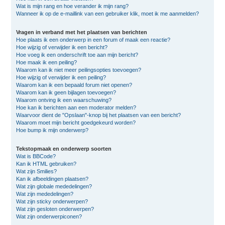
Wat is mijn rang en hoe verander ik mijn rang?
Wanneer ik op de e-maillink van een gebruiker klik, moet ik me aanmelden?
Vragen in verband met het plaatsen van berichten
Hoe plaats ik een onderwerp in een forum of maak een reactie?
Hoe wijzig of verwijder ik een bericht?
Hoe voeg ik een onderschrift toe aan mijn bericht?
Hoe maak ik een peiling?
Waarom kan ik niet meer peilingsopties toevoegen?
Hoe wijzig of verwijder ik een peiling?
Waarom kan ik een bepaald forum niet openen?
Waarom kan ik geen bijlagen toevoegen?
Waarom ontving ik een waarschuwing?
Hoe kan ik berichten aan een moderator melden?
Waarvoor dient de "Opslaan"-knop bij het plaatsen van een bericht?
Waarom moet mijn bericht goedgekeurd worden?
Hoe bump ik mijn onderwerp?
Tekstopmaak en onderwerp soorten
Wat is BBCode?
Kan ik HTML gebruiken?
Wat zijn Smilies?
Kan ik afbeeldingen plaatsen?
Wat zijn globale mededelingen?
Wat zijn mededelingen?
Wat zijn sticky onderwerpen?
Wat zijn gesloten onderwerpen?
Wat zijn onderwerpiconen?