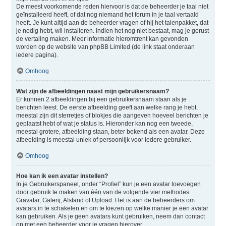
De meest voorkomende reden hiervoor is dat de beheerder je taal niet
geïnstalleerd heeft, of dat nog niemand het forum in je taal vertaald
heeft. Je kunt altijd aan de beheerder vragen of hij het talenpakket, dat
je nodig hebt, wil installeren. Indien het nog niet bestaat, mag je gerust
de vertaling maken. Meer informatie hieromtrent kan gevonden
worden op de website van phpBB Limited (de link staat onderaan
iedere pagina).
Omhoog
Wat zijn de afbeeldingen naast mijn gebruikersnaam?
Er kunnen 2 afbeeldingen bij een gebruikersnaam staan als je
berichten leest. De eerste afbeelding geeft aan welke rang je hebt,
meestal zijn dit sterretjes of blokjes die aangeven hoeveel berichten je
geplaatst hebt of wat je status is. Hieronder kan nog een tweede,
meestal grotere, afbeelding staan, beter bekend als een avatar. Deze
afbeelding is meestal uniek of persoonlijk voor iedere gebruiker.
Omhoog
Hoe kan ik een avatar instellen?
In je Gebruikerspaneel, onder “Profiel” kun je een avatar toevoegen
door gebruik te maken van één van de volgende vier methodes:
Gravatar, Galerij, Afstand of Upload. Het is aan de beheerders om
avatars in te schakelen en om te kiezen op welke manier je een avatar
kan gebruiken. Als je geen avatars kunt gebruiken, neem dan contact
op met een beheerder voor je vragen hierover.