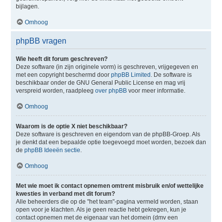
bijlagen.
Omhoog
phpBB vragen
Wie heeft dit forum geschreven?
Deze software (in zijn originele vorm) is geschreven, vrijgegeven en
met een copyright beschermd door
phpBB Limited
. De software is
beschikbaar onder de GNU General Public License en mag vrij
verspreid worden, raadpleeg
over phpBB
voor meer informatie.
Omhoog
Waarom is de optie X niet beschikbaar?
Deze software is geschreven en eigendom van de phpBB-Groep. Als
je denkt dat een bepaalde optie toegevoegd moet worden, bezoek dan
de
phpBB Ideeën sectie
.
Omhoog
Met wie moet ik contact opnemen omtrent misbruik en/of wettelijke
kwesties in verband met dit forum?
Alle beheerders die op de "het team"-pagina vermeld worden, staan
open voor je klachten. Als je geen reactie hebt gekregen, kun je
contact opnemen met de eigenaar van het domein (dmv een