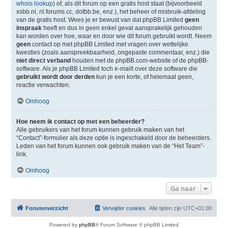
whois lookup
) of, als dit forum op een gratis host staat (bijvoorbeeld
xsbb.nl, nl.forums.cc, dotbb.be, enz.), het beheer of misbruik-afdeling
van de gratis host. Wees je er bewust van dat phpBB Limited
geen
inspraak
heeft en dus in geen enkel geval aansprakelijk gehouden
kan worden over hoe, waar en door wie dit forum gebruikt wordt. Neem
geen
contact op met phpBB Limited met vragen over wettelijke
kwesties (zoals aanspreekbaarheid, ongepaste commentaar, enz.) die
niet direct verband
houden met de phpBB.com-website of de phpBB-
software. Als je phpBB Limited toch e-mailt over deze software die
gebruikt wordt door derden
kun je een korte, of helemaal geen,
reactie verwachten.
Omhoog
Hoe neem ik contact op met een beheerder?
Alle gebruikers van het forum kunnen gebruik maken van het
“Contact”-formulier als deze optie is ingeschakeld door de beheerders.
Leden van het forum kunnen ook gebruik maken van de “Het Team”-
link.
Omhoog
Ga naar
Forumoverzicht
Verwijder cookies
Alle tijden zijn
UTC+01:00
Powered by
phpBB
® Forum Software © phpBB Limited