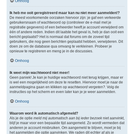
Omhoog
Ik heb me ooit geregistreerd maar kan nu niet meer aanmelden!?
De meest voorkomende oorzaken hiervoor zijn: je gaf een verkeerde
gebruikersnaam of wachtwoord op (controleer de e-mail met je
registratie gegevens) of een beheerder heeft je account verwijderd om
één of andere reden. Indien dit laatste het geval is, heb je dan ooit een
bericht geplaatst? Het is normaal dat forums om de zoveel tijd
gebruikers, die nog geen berichten geplaatst hebben, verwijderen. Dit
doen ze om de database qua omvang te verkleinen. Probeer je
opnieuw te registreren en meng je in de discussies.
Omhoog
Ik weet mijn wachtwoord niet meer!
Geen paniek! Je kan je huidige wachtwoord niet terug krijgen, maar er
is wel een mogelijkheid om deze te resetten. Hiervoor moet je naar de
aanmeldpagina gaan en klikken op
wachtwoord vergeten?
. Volg de
instructies op het scherm en even later kan je je weer aanmelden.
Omhoog
Waarom word ik automatisch afgemeld?
Als je de optie
meld mij automatisch aan bij ieder bezoek
niet aanvinkt,
blijf je maar voor een bepaalde tijd aangemeld. Zo wordt vermeden dat
anderen je account misbruiken. Om aangemeld te blijven, moet je bij
het aanmelden die optie aanvinken. We raden dit echter af als je