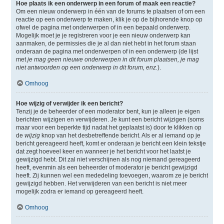
Hoe plaats ik een onderwerp in een forum of maak een reactie?
Om een nieuw onderwerp in één van de forums te plaatsen of om een
reactie op een onderwerp te maken, klik je op de bijhorende knop op
ofwel de pagina met onderwerpen of in een bepaald onderwerp.
Mogelijk moet je je registreren voor je een nieuw onderwerp kan
aanmaken, de permissies die je al dan niet hebt in het forum staan
onderaan de pagina met onderwerpen of in een onderwerp (de lijst
met
je mag geen nieuwe onderwerpen in dit forum plaatsen, je mag
niet antwoorden op een onderwerp in dit forum, enz.
).
Omhoog
Hoe wijzig of verwijder ik een bericht?
Tenzij je de beheerder of een moderator bent, kun je alleen je eigen
berichten wijzigen en verwijderen. Je kunt een bericht wijzigen (soms
maar voor een beperkte tijd nadat het geplaatst is) door te klikken op
de
wijzig
knop van het desbetreffende bericht. Als er al iemand op je
bericht gereageerd heeft, komt er onderaan je bericht een klein tekstje
dat zegt hoeveel keer en wanneer je het bericht voor het laatst je
gewijzigd hebt. Dit zal niet verschijnen als nog niemand gereageerd
heeft, evenmin als een beheerder of moderator je bericht gewijzigd
heeft. Zij kunnen wel een mededeling toevoegen, waarom ze je bericht
gewijzigd hebben. Het verwijderen van een bericht is niet meer
mogelijk zodra er iemand op gereageerd heeft.
Omhoog