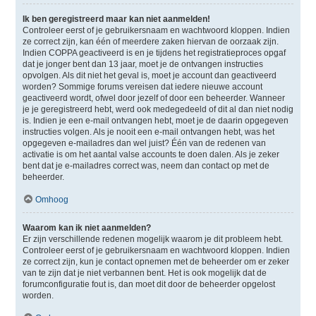
Ik ben geregistreerd maar kan niet aanmelden!
Controleer eerst of je gebruikersnaam en wachtwoord kloppen. Indien
ze correct zijn, kan één of meerdere zaken hiervan de oorzaak zijn.
Indien COPPA geactiveerd is en je tijdens het registratieproces opgaf
dat je jonger bent dan 13 jaar, moet je de ontvangen instructies
opvolgen. Als dit niet het geval is, moet je account dan geactiveerd
worden? Sommige forums vereisen dat iedere nieuwe account
geactiveerd wordt, ofwel door jezelf of door een beheerder. Wanneer
je je geregistreerd hebt, werd ook medegedeeld of dit al dan niet nodig
is. Indien je een e-mail ontvangen hebt, moet je de daarin opgegeven
instructies volgen. Als je nooit een e-mail ontvangen hebt, was het
opgegeven e-mailadres dan wel juist? Één van de redenen van
activatie is om het aantal valse accounts te doen dalen. Als je zeker
bent dat je e-mailadres correct was, neem dan contact op met de
beheerder.
Omhoog
Waarom kan ik niet aanmelden?
Er zijn verschillende redenen mogelijk waarom je dit probleem hebt.
Controleer eerst of je gebruikersnaam en wachtwoord kloppen. Indien
ze correct zijn, kun je contact opnemen met de beheerder om er zeker
van te zijn dat je niet verbannen bent. Het is ook mogelijk dat de
forumconfiguratie fout is, dan moet dit door de beheerder opgelost
worden.