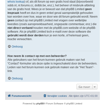
whois lookup
) of, als dit forum op een gratis host staat (bijvoorbeeld
xsbb.nl, nl.forums.cc, dotbb.be, enz.), het beheer of misbruik-afdeling
van de gratis host. Wees je er bewust van dat phpBB Limited
geen
inspraak
heeft en dus in geen enkel geval aansprakelijk gehouden
kan worden over hoe, waar en door wie dit forum gebruikt wordt. Neem
geen
contact op met phpBB Limited met vragen over wettelijke
kwesties (zoals aanspreekbaarheid, ongepaste commentaar, enz.) die
niet direct verband
houden met de phpBB.com-website of de phpBB-
software. Als je phpBB Limited toch e-mailt over deze software die
gebruikt wordt door derden
kun je een korte, of helemaal geen,
reactie verwachten.
Omhoog
Hoe neem ik contact op met een beheerder?
Alle gebruikers van het forum kunnen gebruik maken van het
“Contact”-formulier als deze optie is ingeschakeld door de beheerders.
Leden van het forum kunnen ook gebruik maken van de “Het Team”-
link.
Omhoog
Ga naar
Forumoverzicht
Verwijder cookies
Alle tijden zijn
UTC+01:00
Powered by
phpBB
® Forum Software © phpBB Limited