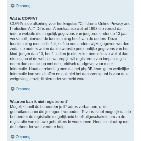
Omhoog
Wat is COPPA?
COPPA is de afkorting voor het Engelse "Children’s Online Privacy and
Protection Act". Dit is een Amerikaanse wet uit 1998 die vereist dat
iedere website die mogelijk gegevens van jongeren onder de 13 jaar
verzamelt, hiervoor de toestemming heeft van de ouders. Deze
toestemming moet schriftelijk of op een andere wijze gegeven worden,
zodat de ouders weten dat de website persoonlijke gegevens van hun
kind, jonger dan 13, heeft. Indien je niet zeker bent of deze wet al dan
niet op jou of de website waarop je wil registreren van toepassing is,
neem dan contact op met een juridisch raadgever voor meer
informatie. Houd er rekening mee dat het phpBB-team geen wettelijke
informatie kan verschaffen en ook niet het aanspreekpunt is voor deze
wetgeving, tenzij dit hieronder vermeld wordt.
Omhoog
Waarom kan ik niet registreren?
Mogelijk heeft de beheerder je IP-adres verbannen, of de
gebruikersnaam die je opgeeft verboden. Tevens is het mogelijk dat de
beheerder de registratie mogelijkheid heeft uitgeschakeld om zo de
registratie van nieuwe gebruikers te voorkomen. Neem contact op met
de beheerder voor verdere hulp.
Omhoog