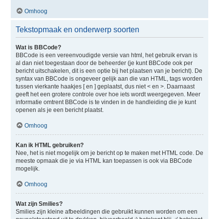
Omhoog
Tekstopmaak en onderwerp soorten
Wat is BBCode?
BBCode is een vereenvoudigde versie van html, het gebruik ervan is
al dan niet toegestaan door de beheerder (je kunt BBCode ook per
bericht uitschakelen, dit is een optie bij het plaatsen van je bericht). De
syntax van BBCode is ongeveer gelijk aan die van HTML, tags worden
tussen vierkante haakjes [ en ] geplaatst, dus niet < en >. Daarnaast
geeft het een grotere controle over hoe iets wordt weergegeven. Meer
informatie omtrent BBCode is te vinden in de handleiding die je kunt
openen als je een bericht plaatst.
Omhoog
Kan ik HTML gebruiken?
Nee, het is niet mogelijk om je bericht op te maken met HTML code. De
meeste opmaak die je via HTML kan toepassen is ook via BBCode
mogelijk.
Omhoog
Wat zijn Smilies?
Smilies zijn kleine afbeeldingen die gebruikt kunnen worden om een