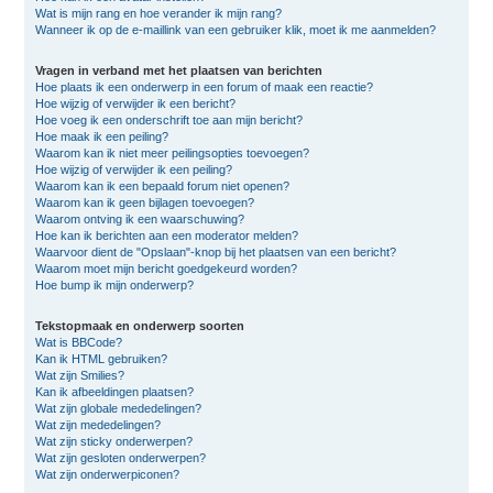
Wat is mijn rang en hoe verander ik mijn rang?
Wanneer ik op de e-maillink van een gebruiker klik, moet ik me aanmelden?
Vragen in verband met het plaatsen van berichten
Hoe plaats ik een onderwerp in een forum of maak een reactie?
Hoe wijzig of verwijder ik een bericht?
Hoe voeg ik een onderschrift toe aan mijn bericht?
Hoe maak ik een peiling?
Waarom kan ik niet meer peilingsopties toevoegen?
Hoe wijzig of verwijder ik een peiling?
Waarom kan ik een bepaald forum niet openen?
Waarom kan ik geen bijlagen toevoegen?
Waarom ontving ik een waarschuwing?
Hoe kan ik berichten aan een moderator melden?
Waarvoor dient de "Opslaan"-knop bij het plaatsen van een bericht?
Waarom moet mijn bericht goedgekeurd worden?
Hoe bump ik mijn onderwerp?
Tekstopmaak en onderwerp soorten
Wat is BBCode?
Kan ik HTML gebruiken?
Wat zijn Smilies?
Kan ik afbeeldingen plaatsen?
Wat zijn globale mededelingen?
Wat zijn mededelingen?
Wat zijn sticky onderwerpen?
Wat zijn gesloten onderwerpen?
Wat zijn onderwerpiconen?