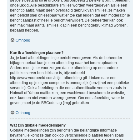
gevoelstoestand uit te drukken, bijvoorbeeld :) betekent blij, :( betekent
ongelukkig. Alle beschikbare smilies worden weergegeven als je een
bericht plaatst. Maak geen overdadig gebruik van smilies, ze maken
een bericht snel onleesbaar wat er toe kan leiden dat een moderator je
bericht aanpast of heel je bericht verwijdert. De beheerder kan ook
een maximaal aantal smilies, dat in een bericht gebruikt mag worden,
bepaald hebben.
Omhoog
Kan ik afbeeldingen plaatsen?
Ja, je kunt afbeeldingen in je bericht weergeven. Als de beheerder
bijlagen toelaat kun je een afbeelding naar het forum uploaden.
Anders moet je er voor zorgen dat de afbeelding op een andere
publieke server beschikbaar is, bijvoorbeeld
http://www.voorbeeld.com/mijn_afbeelding.gif. Linken naar een
afbeelding op je eigen computer is onmogelijk (tenzij het een publieke
server is). Ook afbeeldingen die een authentificatie vereisen zoals in:
Hotmail of Yahoo mailboxen, een wachtwoord beschermde website,
enz. kunnen niet worden weergegeven. Om een afbeelding weer te
geven, moet je de BBCode tag [img] gebruiken.
Omhoog
Wat zijn globale mededelingen?
Globale mededelingen zijn berichten die belangrijke informatie
bevatten, je komt ze dan ook op verschillende plaatsen tegen zoals