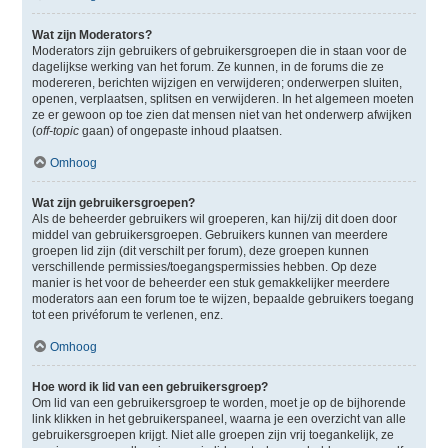
Wat zijn Moderators?
Moderators zijn gebruikers of gebruikersgroepen die in staan voor de
dagelijkse werking van het forum. Ze kunnen, in de forums die ze
modereren, berichten wijzigen en verwijderen; onderwerpen sluiten,
openen, verplaatsen, splitsen en verwijderen. In het algemeen moeten
ze er gewoon op toe zien dat mensen niet van het onderwerp afwijken
(
off-topic
gaan) of ongepaste inhoud plaatsen.
Omhoog
Wat zijn gebruikersgroepen?
Als de beheerder gebruikers wil groeperen, kan hij/zij dit doen door
middel van gebruikersgroepen. Gebruikers kunnen van meerdere
groepen lid zijn (dit verschilt per forum), deze groepen kunnen
verschillende permissies/toegangspermissies hebben. Op deze
manier is het voor de beheerder een stuk gemakkelijker meerdere
moderators aan een forum toe te wijzen, bepaalde gebruikers toegang
tot een privéforum te verlenen, enz.
Omhoog
Hoe word ik lid van een gebruikersgroep?
Om lid van een gebruikersgroep te worden, moet je op de bijhorende
link klikken in het gebruikerspaneel, waarna je een overzicht van alle
gebruikersgroepen krijgt. Niet alle groepen zijn vrij toegankelijk, ze