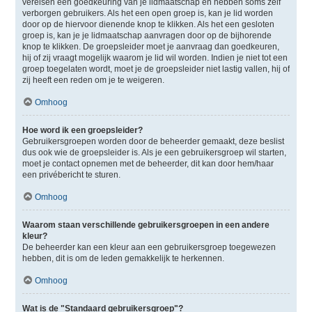
vereisen een goedkeuring van je lidmaatschap en hebben soms zelf
verborgen gebruikers. Als het een open groep is, kan je lid worden
door op de hiervoor dienende knop te klikken. Als het een gesloten
groep is, kan je je lidmaatschap aanvragen door op de bijhorende
knop te klikken. De groepsleider moet je aanvraag dan goedkeuren,
hij of zij vraagt mogelijk waarom je lid wil worden. Indien je niet tot een
groep toegelaten wordt, moet je de groepsleider niet lastig vallen, hij of
zij heeft een reden om je te weigeren.
Omhoog
Hoe word ik een groepsleider?
Gebruikersgroepen worden door de beheerder gemaakt, deze beslist
dus ook wie de groepsleider is. Als je een gebruikersgroep wil starten,
moet je contact opnemen met de beheerder, dit kan door hem/haar
een privébericht te sturen.
Omhoog
Waarom staan verschillende gebruikersgroepen in een andere
kleur?
De beheerder kan een kleur aan een gebruikersgroep toegewezen
hebben, dit is om de leden gemakkelijk te herkennen.
Omhoog
Wat is de "Standaard gebruikersgroep"?