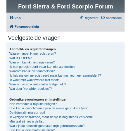
Ford Sierra & Ford Scorpio Forum
V&A
Registreer
Aanmelden
Forumoverzicht
Veelgestelde vragen
Aanmeld- en registratievragen
Waarom moet ik me registreren?
Wat is COPPA?
Waarom kan ik niet registreren?
Ik ben geregistreerd maar kan niet aanmelden!
Waarom kan ik niet aanmelden?
Ik heb me ooit geregistreerd maar kan nu niet meer aanmelden!?
Ik weet mijn wachtwoord niet meer!
Waarom word ik automatisch afgemeld?
Wat doet "verwijder cookies"?
Gebruikersvoorkeuren en instellingen
Hoe verander ik mijn instellingen?
Hoe kan ik onzichtbaar zijn in de online gebruikers lijst?
De tijden zijn niet correct!
Ik wijzigde de tijdzone, maar de tijd is nog steeds verkeerd!
Mijn taal zit niet in de lijst!
Wat zijn de afbeeldingen naast mijn gebruikersnaam?
Hoe kan ik een avatar instellen?