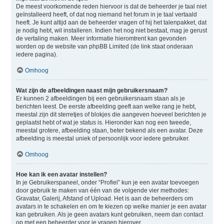
De meest voorkomende reden hiervoor is dat de beheerder je taal niet
geïnstalleerd heeft, of dat nog niemand het forum in je taal vertaald
heeft. Je kunt altijd aan de beheerder vragen of hij het talenpakket, dat
je nodig hebt, wil installeren. Indien het nog niet bestaat, mag je gerust
de vertaling maken. Meer informatie hieromtrent kan gevonden
worden op de website van phpBB Limited (de link staat onderaan
iedere pagina).
Omhoog
Wat zijn de afbeeldingen naast mijn gebruikersnaam?
Er kunnen 2 afbeeldingen bij een gebruikersnaam staan als je
berichten leest. De eerste afbeelding geeft aan welke rang je hebt,
meestal zijn dit sterretjes of blokjes die aangeven hoeveel berichten je
geplaatst hebt of wat je status is. Hieronder kan nog een tweede,
meestal grotere, afbeelding staan, beter bekend als een avatar. Deze
afbeelding is meestal uniek of persoonlijk voor iedere gebruiker.
Omhoog
Hoe kan ik een avatar instellen?
In je Gebruikerspaneel, onder “Profiel” kun je een avatar toevoegen
door gebruik te maken van één van de volgende vier methodes:
Gravatar, Galerij, Afstand of Upload. Het is aan de beheerders om
avatars in te schakelen en om te kiezen op welke manier je een avatar
kan gebruiken. Als je geen avatars kunt gebruiken, neem dan contact
op met een beheerder voor je vragen hierover.