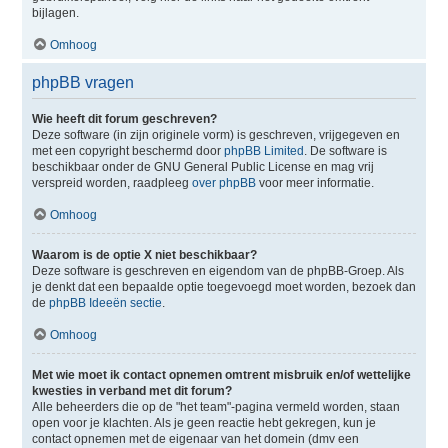
bijlagen.
Omhoog
phpBB vragen
Wie heeft dit forum geschreven?
Deze software (in zijn originele vorm) is geschreven, vrijgegeven en
met een copyright beschermd door
phpBB Limited
. De software is
beschikbaar onder de GNU General Public License en mag vrij
verspreid worden, raadpleeg
over phpBB
voor meer informatie.
Omhoog
Waarom is de optie X niet beschikbaar?
Deze software is geschreven en eigendom van de phpBB-Groep. Als
je denkt dat een bepaalde optie toegevoegd moet worden, bezoek dan
de
phpBB Ideeën sectie
.
Omhoog
Met wie moet ik contact opnemen omtrent misbruik en/of wettelijke
kwesties in verband met dit forum?
Alle beheerders die op de "het team"-pagina vermeld worden, staan
open voor je klachten. Als je geen reactie hebt gekregen, kun je
contact opnemen met de eigenaar van het domein (dmv een