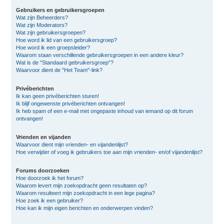
Gebruikers en gebruikersgroepen
Wat zijn Beheerders?
Wat zijn Moderators?
Wat zijn gebruikersgroepen?
Hoe word ik lid van een gebruikersgroep?
Hoe word ik een groepsleider?
Waarom staan verschillende gebruikersgroepen in een andere kleur?
Wat is de "Standaard gebruikersgroep"?
Waarvoor dient de "Het Team"-link?
Privéberichten
Ik kan geen privéberichten sturen!
Ik blijf ongewenste privéberichten ontvangen!
Ik heb spam of een e-mail met ongepaste inhoud van iemand op dit forum
ontvangen!
Vrienden en vijanden
Waarvoor dient mijn vrienden- en vijandenlijst?
Hoe verwijder of voeg ik gebruikers toe aan mijn vrienden- en/of vijandenlijst?
Forums doorzoeken
Hoe doorzoek ik het forum?
Waarom levert mijn zoekopdracht geen resultaten op?
Waarom resulteert mijn zoekopdracht in een lege pagina?
Hoe zoek ik een gebruiker?
Hoe kan ik mijn eigen berichten en onderwerpen vinden?