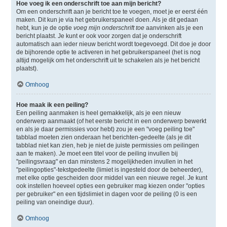
Hoe voeg ik een onderschrift toe aan mijn bericht?
Om een onderschrift aan je bericht toe te voegen, moet je er eerst één
maken. Dit kun je via het gebruikerspaneel doen. Als je dit gedaan
hebt, kun je de optie
voeg mijn onderschrift toe
aanvinken als je een
bericht plaatst. Je kunt er ook voor zorgen dat je onderschrift
automatisch aan ieder nieuw bericht wordt toegevoegd. Dit doe je door
de bijhorende optie te activeren in het gebruikerspaneel (het is nog
altijd mogelijk om het onderschrift uit te schakelen als je het bericht
plaatst).
Omhoog
Hoe maak ik een peiling?
Een peiling aanmaken is heel gemakkelijk, als je een nieuw
onderwerp aanmaakt (of het eerste bericht in een onderwerp bewerkt
en als je daar permissies voor hebt) zou je een "voeg peiling toe"
tabblad moeten zien onderaan het berichten-gedeelte (als je dit
tabblad niet kan zien, heb je niet de juiste permissies om peilingen
aan te maken). Je moet een titel voor de peiling invullen bij
"peilingsvraag" en dan minstens 2 mogelijkheden invullen in het
"peilingopties"-tekstgedeelte (limiet is ingesteld door de beheerder),
met elke optie gescheiden door middel van een nieuwe regel. Je kunt
ook instellen hoeveel opties een gebruiker mag kiezen onder "opties
per gebruiker" en een tijdslimiet in dagen voor de peiling (0 is een
peiling van oneindige duur).
Omhoog