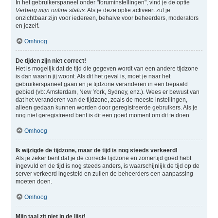
In het gebruikerspaneel onder "foruminstellingen", vind je de optie
Verberg mijn online status
. Als je deze optie activeert zul je
onzichtbaar zijn voor iedereen, behalve voor beheerders, moderators
en jezelf.
Omhoog
De tijden zijn niet correct!
Het is mogelijk dat de tijd die gegeven wordt van een andere tijdzone
is dan waarin jij woont. Als dit het geval is, moet je naar het
gebruikerspaneel gaan en je tijdzone veranderen in een bepaald
gebied (vb: Amsterdam, New York, Sydney, enz.). Wees er bewust van
dat het veranderen van de tijdzone, zoals de meeste instellingen,
alleen gedaan kunnen worden door geregistreerde gebruikers. Als je
nog niet geregistreerd bent is dit een goed moment om dit te doen.
Omhoog
Ik wijzigde de tijdzone, maar de tijd is nog steeds verkeerd!
Als je zeker bent dat je de correcte tijdzone en zomertijd goed hebt
ingevuld en de tijd is nog steeds anders, is waarschijnlijk de tijd op de
server verkeerd ingesteld en zullen de beheerders een aanpassing
moeten doen.
Omhoog
Mijn taal zit niet in de lijst!