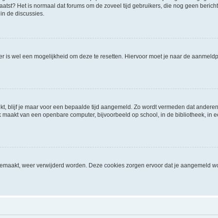
geplaatst? Het is normaal dat forums om de zoveel tijd gebruikers, die nog geen ber
in de discussies.
 er is wel een mogelijkheid om deze te resetten. Hiervoor moet je naar de aanmel
kt, blijf je maar voor een bepaalde tijd aangemeld. Zo wordt vermeden dat anderen
 maakt van een openbare computer, bijvoorbeeld op school, in de bibliotheek, in een
ngemaakt, weer verwijderd worden. Deze cookies zorgen ervoor dat je aangemeld wo