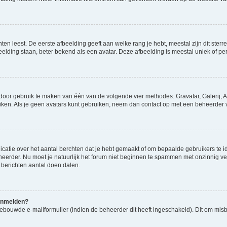
en leest. De eerste afbeelding geeft aan welke rang je hebt, meestal zijn dit sterre
eelding staan, beter bekend als een avatar. Deze afbeelding is meestal uniek of per
 door gebruik te maken van één van de volgende vier methodes: Gravatar, Galerij, A
ken. Als je geen avatars kunt gebruiken, neem dan contact op met een beheerder v
atie over het aantal berchten dat je hebt gemaakt of om bepaalde gebruikers te id
heerder. Nu moet je natuurlijk het forum niet beginnen te spammen met onzinnig ve
 berichten aantal doen dalen.
aanmelden?
ebouwde e-mailformulier (indien de beheerder dit heeft ingeschakeld). Dit om mis