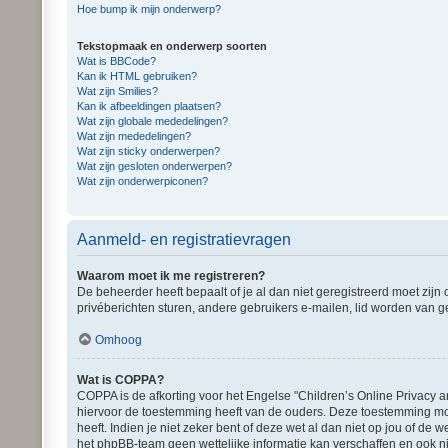
Hoe bump ik mijn onderwerp?
Tekstopmaak en onderwerp soorten
Wat is BBCode?
Kan ik HTML gebruiken?
Wat zijn Smilies?
Kan ik afbeeldingen plaatsen?
Wat zijn globale mededelingen?
Wat zijn mededelingen?
Wat zijn sticky onderwerpen?
Wat zijn gesloten onderwerpen?
Wat zijn onderwerpiconen?
Aanmeld- en registratievragen
Waarom moet ik me registreren?
De beheerder heeft bepaalt of je al dan niet geregistreerd moet zijn
privéberichten sturen, andere gebruikers e-mailen, lid worden van g
Omhoog
Wat is COPPA?
COPPA is de afkorting voor het Engelse "Children’s Online Privacy a
hiervoor de toestemming heeft van de ouders. Deze toestemming moe
heeft. Indien je niet zeker bent of deze wet al dan niet op jou of d
het phpBB-team geen wettelijke informatie kan verschaffen en ook ni