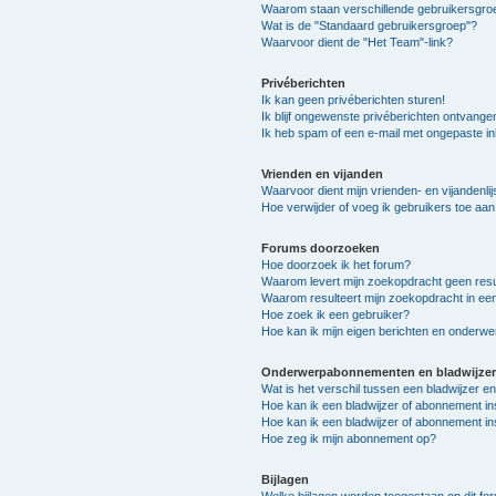
Waarom staan verschillende gebruikersgroe
Wat is de "Standaard gebruikersgroep"?
Waarvoor dient de "Het Team"-link?
Privéberichten
Ik kan geen privéberichten sturen!
Ik blijf ongewenste privéberichten ontvange
Ik heb spam of een e-mail met ongepaste i
Vrienden en vijanden
Waarvoor dient mijn vrienden- en vijandenlij
Hoe verwijder of voeg ik gebruikers toe aan 
Forums doorzoeken
Hoe doorzoek ik het forum?
Waarom levert mijn zoekopdracht geen resu
Waarom resulteert mijn zoekopdracht in ee
Hoe zoek ik een gebruiker?
Hoe kan ik mijn eigen berichten en onderw
Onderwerpabonnementen en bladwijzer
Wat is het verschil tussen een bladwijzer 
Hoe kan ik een bladwijzer of abonnement in
Hoe kan ik een bladwijzer of abonnement in
Hoe zeg ik mijn abonnement op?
Bijlagen
Welke bijlagen worden toegestaan op dit fo