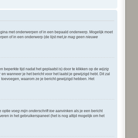
pagina met onderwerpen of in een bepaald onderwerp. Mogelijk moet
rpen of in een onderwerp (de lijst met
je mag geen nieuwe
 beperkte tijd nadat het geplaatst is) door te klikken op de
wijzig
en wanneer je het bericht voor het laatst je gewijzigd hebt. Dit zal
g toevoegen, waarom ze je bericht gewijzigd hebben. Het
e optie
voeg mijn onderschrift toe
aanvinken als je een bericht
veren in het gebruikerspaneel (het is nog altijd mogelijk om het