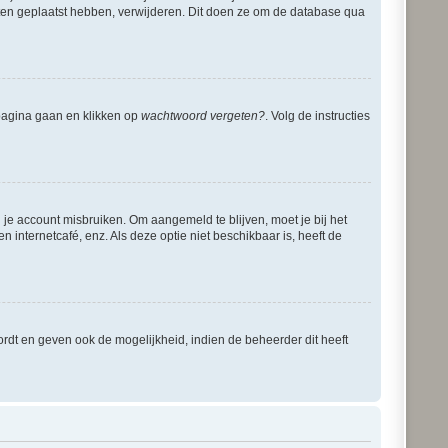
ichten geplaatst hebben, verwijderen. Dit doen ze om de database qua
dpagina gaan en klikken op
wachtwoord vergeten?
. Volg de instructies
 je account misbruiken. Om aangemeld te blijven, moet je bij het
 internetcafé, enz. Als deze optie niet beschikbaar is, heeft de
rdt en geven ook de mogelijkheid, indien de beheerder dit heeft