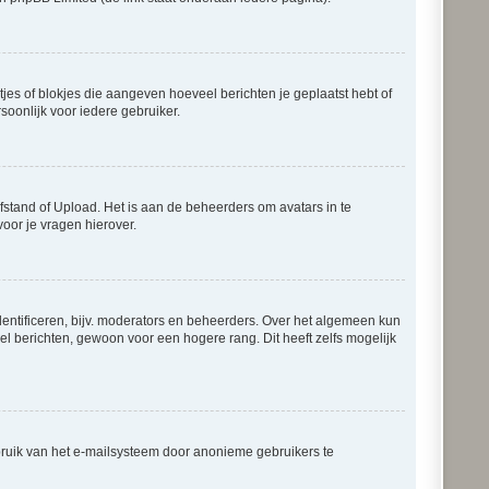
tjes of blokjes die aangeven hoeveel berichten je geplaatst hebt of
soonlijk voor iedere gebruiker.
fstand of Upload. Het is aan de beheerders om avatars in te
oor je vragen hierover.
entificeren, bijv. moderators en beheerders. Over het algemeen kun
el berichten, gewoon voor een hogere rang. Dit heeft zelfs mogelijk
bruik van het e-mailsysteem door anonieme gebruikers te