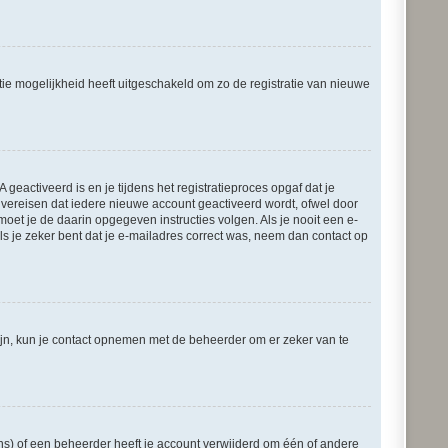
tie mogelijkheid heeft uitgeschakeld om zo de registratie van nieuwe
eactiveerd is en je tijdens het registratieproces opgaf dat je
s vereisen dat iedere nieuwe account geactiveerd wordt, ofwel door
moet je de daarin opgegeven instructies volgen. Als je nooit een e-
s je zeker bent dat je e-mailadres correct was, neem dan contact op
zijn, kun je contact opnemen met de beheerder om er zeker van te
ns) of een beheerder heeft je account verwijderd om één of andere