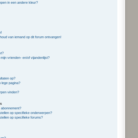
pen in een andere kleur?
n!
nhoud van iemand op dit forum ontvangen!
st?
mijn vrienden- en/of vijandenlijst?
ltaten op?
n lege pagina?
erpen vinden?
s
en abonnement?
stellen op specifieke onderwerpen?
stellen op specifieke forums?
rum?