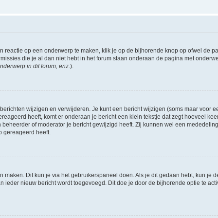
 reactie op een onderwerp te maken, klik je op de bijhorende knop op ofwel de 
missies die je al dan niet hebt in het forum staan onderaan de pagina met onderwe
nderwerp in dit forum, enz.
).
 berichten wijzigen en verwijderen. Je kunt een bericht wijzigen (soms maar voor een
ereageerd heeft, komt er onderaan je bericht een klein tekstje dat zegt hoeveel keer 
 beheerder of moderator je bericht gewijzigd heeft. Zij kunnen wel een mededelin
p gereageerd heeft.
én maken. Dit kun je via het gebruikerspaneel doen. Als je dit gedaan hebt, kun je d
an ieder nieuw bericht wordt toegevoegd. Dit doe je door de bijhorende optie te acti