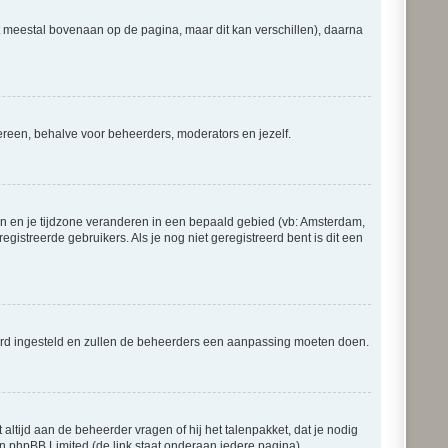
at meestal bovenaan op de pagina, maar dit kan verschillen), daarna
iedereen, behalve voor beheerders, moderators en jezelf.
gaan en je tijdzone veranderen in een bepaald gebied (vb: Amsterdam,
istreerde gebruikers. Als je nog niet geregistreerd bent is dit een
erkeerd ingesteld en zullen de beheerders een aanpassing moeten doen.
 altijd aan de beheerder vragen of hij het talenpakket, dat je nodig
an phpBB Limited (de link staat onderaan iedere pagina).