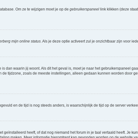
database. Om ze te wijzigen moet je op de
gebruikerspaneel
link klikken (deze sta
erberg mijn online status
. Als je deze optie activeert zul je onzichtbaar zijn voor 
e is dan waarin jij woont. Als dit het geval is, moet je naar het gebruikerspaneel 
de tijdzone, zoals de meeste instellingen, alleen gedaan kunnen worden door gereg
 ingevuld en de tijd is nog steeds anders, is waarschijnlijk de tijd op de server v
geïnstalleerd heeft, of dat nog niemand het forum in je taal vertaald heeft. Je kunt
e vertaling maken. Meer informatie hieromtrent kan gevonden worden op de website v