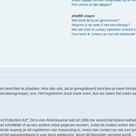
Hoe vind ik al mijn bijlagen?
phpBB vragen
Wie heeft dit forum geschreven?
Waarom is de optie X niet beschikbaar?
Met wie moet ik contact opnemen omtrent mis
Hoe neem ik contact op met een beheerder
 om berichten te plaatsen. Hoe dan ook, als je geregistreerd bent kun je meer funct
ebruikersgroepen, enz. Het registreren duurt maar even, dus we raden het zeker a
nd Protection Act". Dit is een Amerikaanse wet uit 1998 die vereist dat iedere webs
t schriftelijk of op een andere wijze gegeven worden, zodat de ouders weten dat 
e website waarop je wil registreren van toepassing is, neem dan contact op met een 
et het aanspreekpunt is voor deze wetgeving, tenzij dit hieronder vermeld wordt.