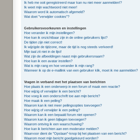
Ik heb me ooit geregistreerd maar kan nu niet meer aanmelden!?
Ik weet mijn wachtwoord niet meer!
Waarom word ik automatisch afgemeld?
Wat doet "verwijder cookies"?
Gebruikersvoorkeuren en instellingen
Hoe verander ik mijn instellingen?
Hoe kan ik onzichtbaar zijn in de online gebruikers lijst?
De tijden zijn niet correct!
Ik wijzigde de tijdzone, maar de tijd is nog steeds verkeerd!
Mijn taal zit niet in de lijst!
Wat zijn de afbeeldingen naast mijn gebruikersnaam?
Hoe kan ik een avatar instellen?
Wat is mijn rang en hoe verander ik mijn rang?
Wanneer ik op de e-maillink van een gebruiker klik, moet ik me aanmelden?
Vragen in verband met het plaatsen van berichten
Hoe plaats ik een onderwerp in een forum of maak een reactie?
Hoe wijzig of verwijder ik een bericht?
Hoe voeg ik een onderschrift toe aan mijn bericht?
Hoe maak ik een peiling?
Waarom kan ik niet meer peilingsopties toevoegen?
Hoe wijzig of verwijder ik een peiling?
Waarom kan ik een bepaald forum niet openen?
Waarom kan ik geen bijlagen toevoegen?
Waarom ontving ik een waarschuwing?
Hoe kan ik berichten aan een moderator melden?
Waarvoor dient de "Opslaan"-knop bij het plaatsen van een bericht?
Waarom moet mijn bericht goedgekeurd worden?