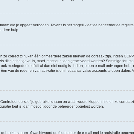
naam die je opgeeft verboden. Tevens is het mogelijk dat de beheerder de registra
erdere hulp.
ze correct zijn, kan één of meerdere zaken hiervan de oorzaak zijn. Indien COPPA g
 Als dit niet het geval is, moet je account dan geactiveerd worden? Sommige forum
 ook medegedeeld of dit al dan niet nodig is. Indien je een e-mail ontvangen hebt, 
én van de redenen van activatie is om het aantal valse accounts te doen dalen. Al
. Controleer eerst of je gebruikersnaam en wachtwoord kloppen. Indien ze correct 
iguratie fout is, dan moet dit door de beheerder opgelost worden.
gebruikersnaam of wachtwoord op (controleer de e-mail met je registratie gegeve