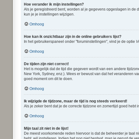
Hoe verander ik mijn instellingen?
Als je geregistreerd bent, worden al je gegevens opgeslagen in de 
kun je je instellingen wijzigen.
Omhoog
Hoe kan ik onzichtbaar zijn in de online gebruikers lijst?
In het gebruikerspaneel onder "foruminstellingen", vind je de optie
V
Omhoog
De tijden zijn niet correct!
Het is mogelijk dat de tijd die gegeven wordt van een andere tijdzon
New York, Sydney, enz.). Wees er bewust van dat het veranderen van 
goed moment om dit te doen.
Omhoog
Ik wijzigde de tijdzone, maar de tijd is nog steeds verkeerd!
Als je zeker bent dat je de correcte tijdzone en zomertijd goed hebt
Omhoog
Mijn taal zit niet in de lijst!
De meest voorkomende reden hiervoor is dat de beheerder je taal niet 
hebt, wil installeren. Indien het nog niet bestaat, mag je gerust d