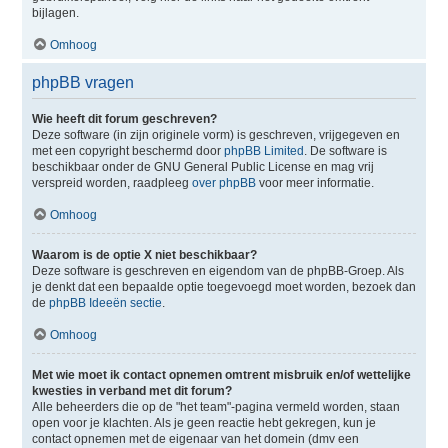
bijlagen.
Omhoog
phpBB vragen
Wie heeft dit forum geschreven?
Deze software (in zijn originele vorm) is geschreven, vrijgegeven en
met een copyright beschermd door
phpBB Limited
. De software is
beschikbaar onder de GNU General Public License en mag vrij
verspreid worden, raadpleeg
over phpBB
voor meer informatie.
Omhoog
Waarom is de optie X niet beschikbaar?
Deze software is geschreven en eigendom van de phpBB-Groep. Als
je denkt dat een bepaalde optie toegevoegd moet worden, bezoek dan
de
phpBB Ideeën sectie
.
Omhoog
Met wie moet ik contact opnemen omtrent misbruik en/of wettelijke
kwesties in verband met dit forum?
Alle beheerders die op de "het team"-pagina vermeld worden, staan
open voor je klachten. Als je geen reactie hebt gekregen, kun je
contact opnemen met de eigenaar van het domein (dmv een