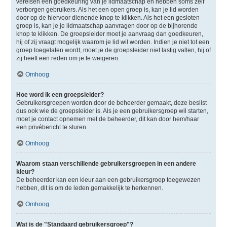
vereisen een goedkeuring van je lidmaatschap en hebben soms zelf
verborgen gebruikers. Als het een open groep is, kan je lid worden
door op de hiervoor dienende knop te klikken. Als het een gesloten
groep is, kan je je lidmaatschap aanvragen door op de bijhorende
knop te klikken. De groepsleider moet je aanvraag dan goedkeuren,
hij of zij vraagt mogelijk waarom je lid wil worden. Indien je niet tot een
groep toegelaten wordt, moet je de groepsleider niet lastig vallen, hij of
zij heeft een reden om je te weigeren.
Omhoog
Hoe word ik een groepsleider?
Gebruikersgroepen worden door de beheerder gemaakt, deze beslist
dus ook wie de groepsleider is. Als je een gebruikersgroep wil starten,
moet je contact opnemen met de beheerder, dit kan door hem/haar
een privébericht te sturen.
Omhoog
Waarom staan verschillende gebruikersgroepen in een andere
kleur?
De beheerder kan een kleur aan een gebruikersgroep toegewezen
hebben, dit is om de leden gemakkelijk te herkennen.
Omhoog
Wat is de "Standaard gebruikersgroep"?