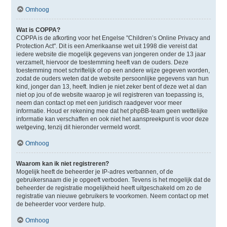
Omhoog
Wat is COPPA?
COPPA is de afkorting voor het Engelse "Children’s Online Privacy and
Protection Act". Dit is een Amerikaanse wet uit 1998 die vereist dat
iedere website die mogelijk gegevens van jongeren onder de 13 jaar
verzamelt, hiervoor de toestemming heeft van de ouders. Deze
toestemming moet schriftelijk of op een andere wijze gegeven worden,
zodat de ouders weten dat de website persoonlijke gegevens van hun
kind, jonger dan 13, heeft. Indien je niet zeker bent of deze wet al dan
niet op jou of de website waarop je wil registreren van toepassing is,
neem dan contact op met een juridisch raadgever voor meer
informatie. Houd er rekening mee dat het phpBB-team geen wettelijke
informatie kan verschaffen en ook niet het aanspreekpunt is voor deze
wetgeving, tenzij dit hieronder vermeld wordt.
Omhoog
Waarom kan ik niet registreren?
Mogelijk heeft de beheerder je IP-adres verbannen, of de
gebruikersnaam die je opgeeft verboden. Tevens is het mogelijk dat de
beheerder de registratie mogelijkheid heeft uitgeschakeld om zo de
registratie van nieuwe gebruikers te voorkomen. Neem contact op met
de beheerder voor verdere hulp.
Omhoog