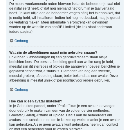
De meest voorkomende reden hiervoor is dat de beheerder je taal niet
geïnstalleerd heeft, of dat nog niemand het forum in je taal vertaald
heeft. Je kunt altijd aan de beheerder vragen of hij het talenpakket, dat
je nodig hebt, wil installeren. Indien het nog niet bestaat, mag je gerust
de vertaling maken. Meer informatie hieromtrent kan gevonden
worden op de website van phpBB Limited (de link staat onderaan
iedere pagina).
Omhoog
Wat zijn de afbeeldingen naast mijn gebruikersnaam?
Er kunnen 2 afbeeldingen bij een gebruikersnaam staan als je
berichten leest. De eerste afbeelding geeft aan welke rang je hebt,
meestal zijn dit sterretjes of blokjes die aangeven hoeveel berichten je
geplaatst hebt of wat je status is. Hieronder kan nog een tweede,
meestal grotere, afbeelding staan, beter bekend als een avatar. Deze
afbeelding is meestal uniek of persoonlijk voor iedere gebruiker.
Omhoog
Hoe kan ik een avatar instellen?
In je Gebruikerspaneel, onder “Profiel” kun je een avatar toevoegen
door gebruik te maken van één van de volgende vier methodes:
Gravatar, Galerij, Afstand of Upload. Het is aan de beheerders om
avatars in te schakelen en om te kiezen op welke manier je een avatar
kan gebruiken. Als je geen avatars kunt gebruiken, neem dan contact
op met een beheerder voor je vragen hierover.