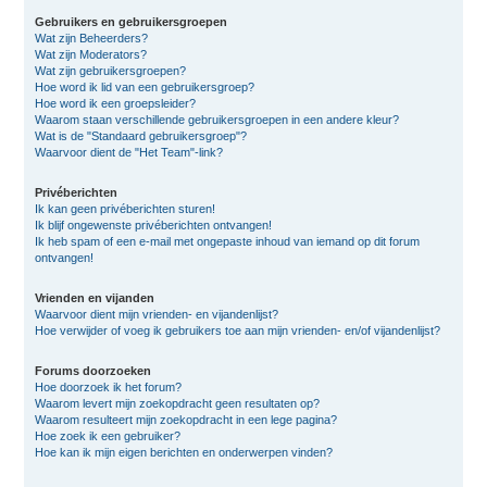
Gebruikers en gebruikersgroepen
Wat zijn Beheerders?
Wat zijn Moderators?
Wat zijn gebruikersgroepen?
Hoe word ik lid van een gebruikersgroep?
Hoe word ik een groepsleider?
Waarom staan verschillende gebruikersgroepen in een andere kleur?
Wat is de "Standaard gebruikersgroep"?
Waarvoor dient de "Het Team"-link?
Privéberichten
Ik kan geen privéberichten sturen!
Ik blijf ongewenste privéberichten ontvangen!
Ik heb spam of een e-mail met ongepaste inhoud van iemand op dit forum
ontvangen!
Vrienden en vijanden
Waarvoor dient mijn vrienden- en vijandenlijst?
Hoe verwijder of voeg ik gebruikers toe aan mijn vrienden- en/of vijandenlijst?
Forums doorzoeken
Hoe doorzoek ik het forum?
Waarom levert mijn zoekopdracht geen resultaten op?
Waarom resulteert mijn zoekopdracht in een lege pagina?
Hoe zoek ik een gebruiker?
Hoe kan ik mijn eigen berichten en onderwerpen vinden?