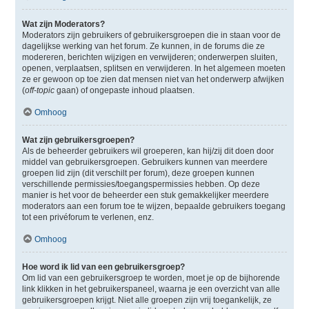
Wat zijn Moderators?
Moderators zijn gebruikers of gebruikersgroepen die in staan voor de
dagelijkse werking van het forum. Ze kunnen, in de forums die ze
modereren, berichten wijzigen en verwijderen; onderwerpen sluiten,
openen, verplaatsen, splitsen en verwijderen. In het algemeen moeten
ze er gewoon op toe zien dat mensen niet van het onderwerp afwijken
(
off-topic
gaan) of ongepaste inhoud plaatsen.
Omhoog
Wat zijn gebruikersgroepen?
Als de beheerder gebruikers wil groeperen, kan hij/zij dit doen door
middel van gebruikersgroepen. Gebruikers kunnen van meerdere
groepen lid zijn (dit verschilt per forum), deze groepen kunnen
verschillende permissies/toegangspermissies hebben. Op deze
manier is het voor de beheerder een stuk gemakkelijker meerdere
moderators aan een forum toe te wijzen, bepaalde gebruikers toegang
tot een privéforum te verlenen, enz.
Omhoog
Hoe word ik lid van een gebruikersgroep?
Om lid van een gebruikersgroep te worden, moet je op de bijhorende
link klikken in het gebruikerspaneel, waarna je een overzicht van alle
gebruikersgroepen krijgt. Niet alle groepen zijn vrij toegankelijk, ze