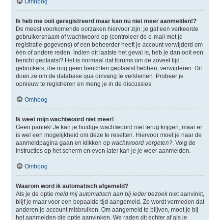
Omhoog
Ik heb me ooit geregistreerd maar kan nu niet meer aanmelden!?
De meest voorkomende oorzaken hiervoor zijn: je gaf een verkeerde
gebruikersnaam of wachtwoord op (controleer de e-mail met je
registratie gegevens) of een beheerder heeft je account verwijderd om
één of andere reden. Indien dit laatste het geval is, heb je dan ooit een
bericht geplaatst? Het is normaal dat forums om de zoveel tijd
gebruikers, die nog geen berichten geplaatst hebben, verwijderen. Dit
doen ze om de database qua omvang te verkleinen. Probeer je
opnieuw te registreren en meng je in de discussies.
Omhoog
Ik weet mijn wachtwoord niet meer!
Geen paniek! Je kan je huidige wachtwoord niet terug krijgen, maar er
is wel een mogelijkheid om deze te resetten. Hiervoor moet je naar de
aanmeldpagina gaan en klikken op
wachtwoord vergeten?
. Volg de
instructies op het scherm en even later kan je je weer aanmelden.
Omhoog
Waarom word ik automatisch afgemeld?
Als je de optie
meld mij automatisch aan bij ieder bezoek
niet aanvinkt,
blijf je maar voor een bepaalde tijd aangemeld. Zo wordt vermeden dat
anderen je account misbruiken. Om aangemeld te blijven, moet je bij
het aanmelden die optie aanvinken. We raden dit echter af als je