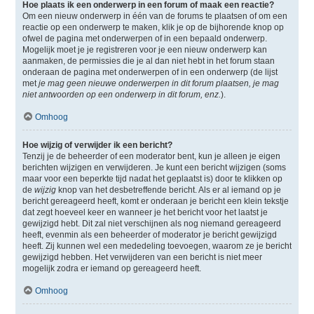
Hoe plaats ik een onderwerp in een forum of maak een reactie?
Om een nieuw onderwerp in één van de forums te plaatsen of om een
reactie op een onderwerp te maken, klik je op de bijhorende knop op
ofwel de pagina met onderwerpen of in een bepaald onderwerp.
Mogelijk moet je je registreren voor je een nieuw onderwerp kan
aanmaken, de permissies die je al dan niet hebt in het forum staan
onderaan de pagina met onderwerpen of in een onderwerp (de lijst
met
je mag geen nieuwe onderwerpen in dit forum plaatsen, je mag
niet antwoorden op een onderwerp in dit forum, enz.
).
Omhoog
Hoe wijzig of verwijder ik een bericht?
Tenzij je de beheerder of een moderator bent, kun je alleen je eigen
berichten wijzigen en verwijderen. Je kunt een bericht wijzigen (soms
maar voor een beperkte tijd nadat het geplaatst is) door te klikken op
de
wijzig
knop van het desbetreffende bericht. Als er al iemand op je
bericht gereageerd heeft, komt er onderaan je bericht een klein tekstje
dat zegt hoeveel keer en wanneer je het bericht voor het laatst je
gewijzigd hebt. Dit zal niet verschijnen als nog niemand gereageerd
heeft, evenmin als een beheerder of moderator je bericht gewijzigd
heeft. Zij kunnen wel een mededeling toevoegen, waarom ze je bericht
gewijzigd hebben. Het verwijderen van een bericht is niet meer
mogelijk zodra er iemand op gereageerd heeft.
Omhoog