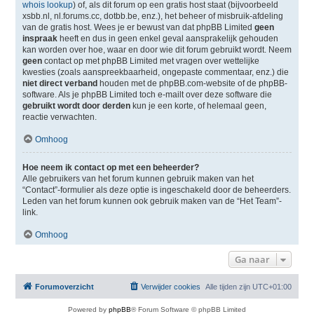
whois lookup
) of, als dit forum op een gratis host staat (bijvoorbeeld
xsbb.nl, nl.forums.cc, dotbb.be, enz.), het beheer of misbruik-afdeling
van de gratis host. Wees je er bewust van dat phpBB Limited
geen
inspraak
heeft en dus in geen enkel geval aansprakelijk gehouden
kan worden over hoe, waar en door wie dit forum gebruikt wordt. Neem
geen
contact op met phpBB Limited met vragen over wettelijke
kwesties (zoals aanspreekbaarheid, ongepaste commentaar, enz.) die
niet direct verband
houden met de phpBB.com-website of de phpBB-
software. Als je phpBB Limited toch e-mailt over deze software die
gebruikt wordt door derden
kun je een korte, of helemaal geen,
reactie verwachten.
Omhoog
Hoe neem ik contact op met een beheerder?
Alle gebruikers van het forum kunnen gebruik maken van het
“Contact”-formulier als deze optie is ingeschakeld door de beheerders.
Leden van het forum kunnen ook gebruik maken van de “Het Team”-
link.
Omhoog
Ga naar
Forumoverzicht
Verwijder cookies
Alle tijden zijn
UTC+01:00
Powered by
phpBB
® Forum Software © phpBB Limited