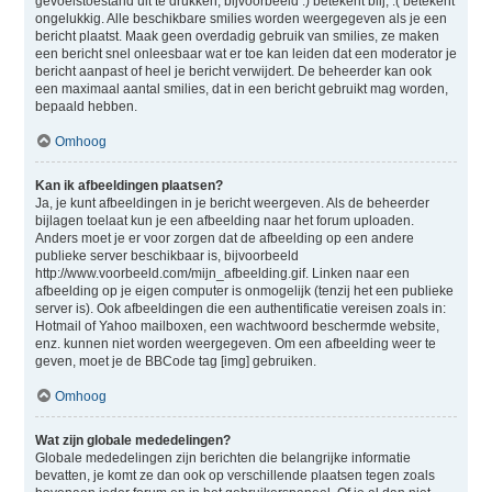
gevoelstoestand uit te drukken, bijvoorbeeld :) betekent blij, :( betekent
ongelukkig. Alle beschikbare smilies worden weergegeven als je een
bericht plaatst. Maak geen overdadig gebruik van smilies, ze maken
een bericht snel onleesbaar wat er toe kan leiden dat een moderator je
bericht aanpast of heel je bericht verwijdert. De beheerder kan ook
een maximaal aantal smilies, dat in een bericht gebruikt mag worden,
bepaald hebben.
Omhoog
Kan ik afbeeldingen plaatsen?
Ja, je kunt afbeeldingen in je bericht weergeven. Als de beheerder
bijlagen toelaat kun je een afbeelding naar het forum uploaden.
Anders moet je er voor zorgen dat de afbeelding op een andere
publieke server beschikbaar is, bijvoorbeeld
http://www.voorbeeld.com/mijn_afbeelding.gif. Linken naar een
afbeelding op je eigen computer is onmogelijk (tenzij het een publieke
server is). Ook afbeeldingen die een authentificatie vereisen zoals in:
Hotmail of Yahoo mailboxen, een wachtwoord beschermde website,
enz. kunnen niet worden weergegeven. Om een afbeelding weer te
geven, moet je de BBCode tag [img] gebruiken.
Omhoog
Wat zijn globale mededelingen?
Globale mededelingen zijn berichten die belangrijke informatie
bevatten, je komt ze dan ook op verschillende plaatsen tegen zoals