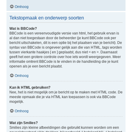
Omhoog
Tekstopmaak en onderwerp soorten
Wat is BBCode?
BBCode is een vereenvoudigde versie van html, het gebruik ervan is
al dan niet toegestaan door de beheerder (je kunt BBCode ook per
bericht uitschakelen, dit is een optie bij het plaatsen van je bericht). De
syntax van BBCode is ongeveer gelijk aan die van HTML, tags worden
tussen vierkante haakjes [ en ] geplaatst, dus niet < en >. Daarnaast
geeft het een grotere controle over hoe iets wordt weergegeven. Meer
informatie omtrent BBCode is te vinden in de handleiding die je kunt
openen als je een bericht plaatst.
Omhoog
Kan ik HTML gebruiken?
Nee, het is niet mogelijk om je bericht op te maken met HTML code. De
meeste opmaak die je via HTML kan toepassen is ook via BBCode
mogelijk.
Omhoog
Wat zijn Smilies?
Smilies zijn kleine afbeeldingen die gebruikt kunnen worden om een