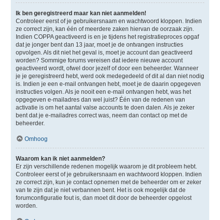
Ik ben geregistreerd maar kan niet aanmelden!
Controleer eerst of je gebruikersnaam en wachtwoord kloppen. Indien
ze correct zijn, kan één of meerdere zaken hiervan de oorzaak zijn.
Indien COPPA geactiveerd is en je tijdens het registratieproces opgaf
dat je jonger bent dan 13 jaar, moet je de ontvangen instructies
opvolgen. Als dit niet het geval is, moet je account dan geactiveerd
worden? Sommige forums vereisen dat iedere nieuwe account
geactiveerd wordt, ofwel door jezelf of door een beheerder. Wanneer
je je geregistreerd hebt, werd ook medegedeeld of dit al dan niet nodig
is. Indien je een e-mail ontvangen hebt, moet je de daarin opgegeven
instructies volgen. Als je nooit een e-mail ontvangen hebt, was het
opgegeven e-mailadres dan wel juist? Één van de redenen van
activatie is om het aantal valse accounts te doen dalen. Als je zeker
bent dat je e-mailadres correct was, neem dan contact op met de
beheerder.
Omhoog
Waarom kan ik niet aanmelden?
Er zijn verschillende redenen mogelijk waarom je dit probleem hebt.
Controleer eerst of je gebruikersnaam en wachtwoord kloppen. Indien
ze correct zijn, kun je contact opnemen met de beheerder om er zeker
van te zijn dat je niet verbannen bent. Het is ook mogelijk dat de
forumconfiguratie fout is, dan moet dit door de beheerder opgelost
worden.