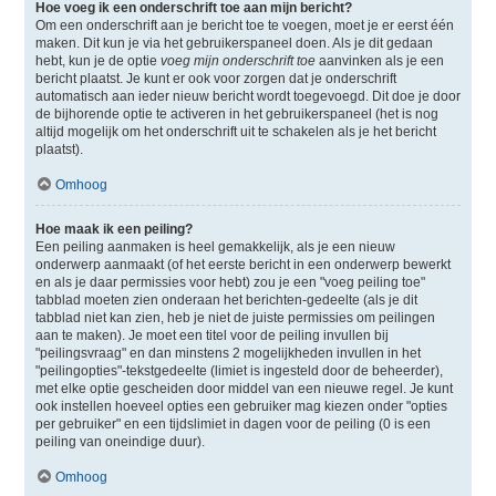
Hoe voeg ik een onderschrift toe aan mijn bericht?
Om een onderschrift aan je bericht toe te voegen, moet je er eerst één
maken. Dit kun je via het gebruikerspaneel doen. Als je dit gedaan
hebt, kun je de optie
voeg mijn onderschrift toe
aanvinken als je een
bericht plaatst. Je kunt er ook voor zorgen dat je onderschrift
automatisch aan ieder nieuw bericht wordt toegevoegd. Dit doe je door
de bijhorende optie te activeren in het gebruikerspaneel (het is nog
altijd mogelijk om het onderschrift uit te schakelen als je het bericht
plaatst).
Omhoog
Hoe maak ik een peiling?
Een peiling aanmaken is heel gemakkelijk, als je een nieuw
onderwerp aanmaakt (of het eerste bericht in een onderwerp bewerkt
en als je daar permissies voor hebt) zou je een "voeg peiling toe"
tabblad moeten zien onderaan het berichten-gedeelte (als je dit
tabblad niet kan zien, heb je niet de juiste permissies om peilingen
aan te maken). Je moet een titel voor de peiling invullen bij
"peilingsvraag" en dan minstens 2 mogelijkheden invullen in het
"peilingopties"-tekstgedeelte (limiet is ingesteld door de beheerder),
met elke optie gescheiden door middel van een nieuwe regel. Je kunt
ook instellen hoeveel opties een gebruiker mag kiezen onder "opties
per gebruiker" en een tijdslimiet in dagen voor de peiling (0 is een
peiling van oneindige duur).
Omhoog