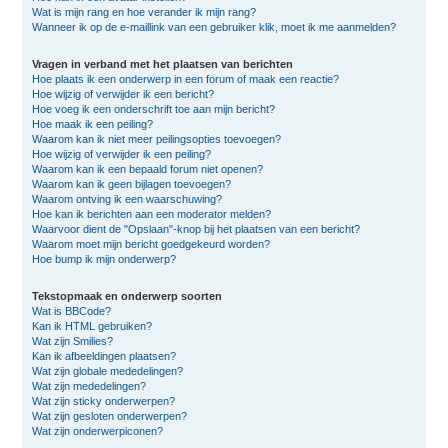
Wat is mijn rang en hoe verander ik mijn rang?
Wanneer ik op de e-maillink van een gebruiker klik, moet ik me aanmelden?
Vragen in verband met het plaatsen van berichten
Hoe plaats ik een onderwerp in een forum of maak een reactie?
Hoe wijzig of verwijder ik een bericht?
Hoe voeg ik een onderschrift toe aan mijn bericht?
Hoe maak ik een peiling?
Waarom kan ik niet meer peilingsopties toevoegen?
Hoe wijzig of verwijder ik een peiling?
Waarom kan ik een bepaald forum niet openen?
Waarom kan ik geen bijlagen toevoegen?
Waarom ontving ik een waarschuwing?
Hoe kan ik berichten aan een moderator melden?
Waarvoor dient de "Opslaan"-knop bij het plaatsen van een bericht?
Waarom moet mijn bericht goedgekeurd worden?
Hoe bump ik mijn onderwerp?
Tekstopmaak en onderwerp soorten
Wat is BBCode?
Kan ik HTML gebruiken?
Wat zijn Smilies?
Kan ik afbeeldingen plaatsen?
Wat zijn globale mededelingen?
Wat zijn mededelingen?
Wat zijn sticky onderwerpen?
Wat zijn gesloten onderwerpen?
Wat zijn onderwerpiconen?