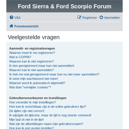
Ford Sierra & Ford Scorpio Forum
V&A
Registreer
Aanmelden
Forumoverzicht
Veelgestelde vragen
Aanmeld- en registratievragen
Waarom moet ik me registreren?
Wat is COPPA?
Waarom kan ik niet registreren?
Ik ben geregistreerd maar kan niet aanmelden!
Waarom kan ik niet aanmelden?
Ik heb me ooit geregistreerd maar kan nu niet meer aanmelden!?
Ik weet mijn wachtwoord niet meer!
Waarom word ik automatisch afgemeld?
Wat doet "verwijder cookies"?
Gebruikersvoorkeuren en instellingen
Hoe verander ik mijn instellingen?
Hoe kan ik onzichtbaar zijn in de online gebruikers lijst?
De tijden zijn niet correct!
Ik wijzigde de tijdzone, maar de tijd is nog steeds verkeerd!
Mijn taal zit niet in de lijst!
Wat zijn de afbeeldingen naast mijn gebruikersnaam?
Hoe kan ik een avatar instellen?