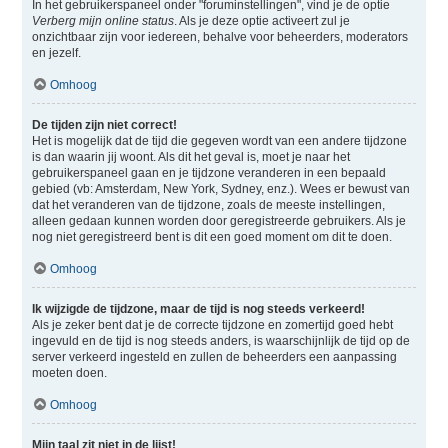
In het gebruikerspaneel onder "foruminstellingen", vind je de optie
Verberg mijn online status
. Als je deze optie activeert zul je
onzichtbaar zijn voor iedereen, behalve voor beheerders, moderators
en jezelf.
Omhoog
De tijden zijn niet correct!
Het is mogelijk dat de tijd die gegeven wordt van een andere tijdzone
is dan waarin jij woont. Als dit het geval is, moet je naar het
gebruikerspaneel gaan en je tijdzone veranderen in een bepaald
gebied (vb: Amsterdam, New York, Sydney, enz.). Wees er bewust van
dat het veranderen van de tijdzone, zoals de meeste instellingen,
alleen gedaan kunnen worden door geregistreerde gebruikers. Als je
nog niet geregistreerd bent is dit een goed moment om dit te doen.
Omhoog
Ik wijzigde de tijdzone, maar de tijd is nog steeds verkeerd!
Als je zeker bent dat je de correcte tijdzone en zomertijd goed hebt
ingevuld en de tijd is nog steeds anders, is waarschijnlijk de tijd op de
server verkeerd ingesteld en zullen de beheerders een aanpassing
moeten doen.
Omhoog
Mijn taal zit niet in de lijst!