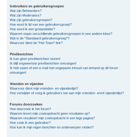
Gebruikers en gebruikersgroepen
Wat zijn Beheerders?
Wat zijn Moderators?
Wat zijn gebruikersgroepen?
Hoe word ik lid van een gebruikersgroep?
Hoe word ik een groepsleider?
Waarom staan verschillende gebruikersgroepen in een andere kleur?
Wat is de "Standaard gebruikersgroep"?
Waarvoor dient de "Het Team"-link?
Privéberichten
Ik kan geen privéberichten sturen!
Ik blijf ongewenste privéberichten ontvangen!
Ik heb spam of een e-mail met ongepaste inhoud van iemand op dit forum
ontvangen!
Vrienden en vijanden
Waarvoor dient mijn vrienden- en vijandenlijst?
Hoe verwijder of voeg ik gebruikers toe aan mijn vrienden- en/of vijandenlijst?
Forums doorzoeken
Hoe doorzoek ik het forum?
Waarom levert mijn zoekopdracht geen resultaten op?
Waarom resulteert mijn zoekopdracht in een lege pagina?
Hoe zoek ik een gebruiker?
Hoe kan ik mijn eigen berichten en onderwerpen vinden?