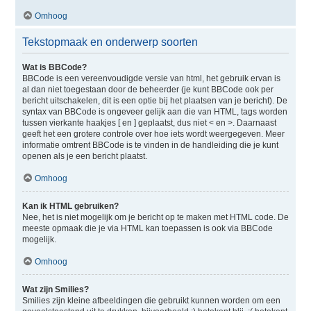
Omhoog
Tekstopmaak en onderwerp soorten
Wat is BBCode?
BBCode is een vereenvoudigde versie van html, het gebruik ervan is
al dan niet toegestaan door de beheerder (je kunt BBCode ook per
bericht uitschakelen, dit is een optie bij het plaatsen van je bericht). De
syntax van BBCode is ongeveer gelijk aan die van HTML, tags worden
tussen vierkante haakjes [ en ] geplaatst, dus niet < en >. Daarnaast
geeft het een grotere controle over hoe iets wordt weergegeven. Meer
informatie omtrent BBCode is te vinden in de handleiding die je kunt
openen als je een bericht plaatst.
Omhoog
Kan ik HTML gebruiken?
Nee, het is niet mogelijk om je bericht op te maken met HTML code. De
meeste opmaak die je via HTML kan toepassen is ook via BBCode
mogelijk.
Omhoog
Wat zijn Smilies?
Smilies zijn kleine afbeeldingen die gebruikt kunnen worden om een