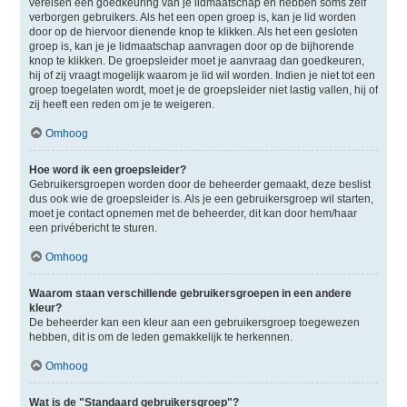
vereisen een goedkeuring van je lidmaatschap en hebben soms zelf
verborgen gebruikers. Als het een open groep is, kan je lid worden
door op de hiervoor dienende knop te klikken. Als het een gesloten
groep is, kan je je lidmaatschap aanvragen door op de bijhorende
knop te klikken. De groepsleider moet je aanvraag dan goedkeuren,
hij of zij vraagt mogelijk waarom je lid wil worden. Indien je niet tot een
groep toegelaten wordt, moet je de groepsleider niet lastig vallen, hij of
zij heeft een reden om je te weigeren.
Omhoog
Hoe word ik een groepsleider?
Gebruikersgroepen worden door de beheerder gemaakt, deze beslist
dus ook wie de groepsleider is. Als je een gebruikersgroep wil starten,
moet je contact opnemen met de beheerder, dit kan door hem/haar
een privébericht te sturen.
Omhoog
Waarom staan verschillende gebruikersgroepen in een andere
kleur?
De beheerder kan een kleur aan een gebruikersgroep toegewezen
hebben, dit is om de leden gemakkelijk te herkennen.
Omhoog
Wat is de "Standaard gebruikersgroep"?