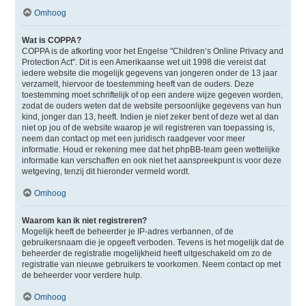
Omhoog
Wat is COPPA?
COPPA is de afkorting voor het Engelse "Children’s Online Privacy and
Protection Act". Dit is een Amerikaanse wet uit 1998 die vereist dat
iedere website die mogelijk gegevens van jongeren onder de 13 jaar
verzamelt, hiervoor de toestemming heeft van de ouders. Deze
toestemming moet schriftelijk of op een andere wijze gegeven worden,
zodat de ouders weten dat de website persoonlijke gegevens van hun
kind, jonger dan 13, heeft. Indien je niet zeker bent of deze wet al dan
niet op jou of de website waarop je wil registreren van toepassing is,
neem dan contact op met een juridisch raadgever voor meer
informatie. Houd er rekening mee dat het phpBB-team geen wettelijke
informatie kan verschaffen en ook niet het aanspreekpunt is voor deze
wetgeving, tenzij dit hieronder vermeld wordt.
Omhoog
Waarom kan ik niet registreren?
Mogelijk heeft de beheerder je IP-adres verbannen, of de
gebruikersnaam die je opgeeft verboden. Tevens is het mogelijk dat de
beheerder de registratie mogelijkheid heeft uitgeschakeld om zo de
registratie van nieuwe gebruikers te voorkomen. Neem contact op met
de beheerder voor verdere hulp.
Omhoog