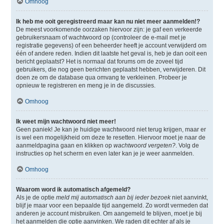
Omhoog
Ik heb me ooit geregistreerd maar kan nu niet meer aanmelden!?
De meest voorkomende oorzaken hiervoor zijn: je gaf een verkeerde
gebruikersnaam of wachtwoord op (controleer de e-mail met je
registratie gegevens) of een beheerder heeft je account verwijderd om
één of andere reden. Indien dit laatste het geval is, heb je dan ooit een
bericht geplaatst? Het is normaal dat forums om de zoveel tijd
gebruikers, die nog geen berichten geplaatst hebben, verwijderen. Dit
doen ze om de database qua omvang te verkleinen. Probeer je
opnieuw te registreren en meng je in de discussies.
Omhoog
Ik weet mijn wachtwoord niet meer!
Geen paniek! Je kan je huidige wachtwoord niet terug krijgen, maar er
is wel een mogelijkheid om deze te resetten. Hiervoor moet je naar de
aanmeldpagina gaan en klikken op
wachtwoord vergeten?
. Volg de
instructies op het scherm en even later kan je je weer aanmelden.
Omhoog
Waarom word ik automatisch afgemeld?
Als je de optie
meld mij automatisch aan bij ieder bezoek
niet aanvinkt,
blijf je maar voor een bepaalde tijd aangemeld. Zo wordt vermeden dat
anderen je account misbruiken. Om aangemeld te blijven, moet je bij
het aanmelden die optie aanvinken. We raden dit echter af als je