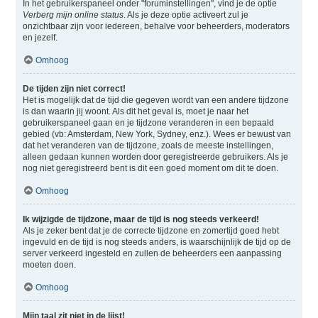
In het gebruikerspaneel onder "foruminstellingen", vind je de optie
Verberg mijn online status
. Als je deze optie activeert zul je
onzichtbaar zijn voor iedereen, behalve voor beheerders, moderators
en jezelf.
Omhoog
De tijden zijn niet correct!
Het is mogelijk dat de tijd die gegeven wordt van een andere tijdzone
is dan waarin jij woont. Als dit het geval is, moet je naar het
gebruikerspaneel gaan en je tijdzone veranderen in een bepaald
gebied (vb: Amsterdam, New York, Sydney, enz.). Wees er bewust van
dat het veranderen van de tijdzone, zoals de meeste instellingen,
alleen gedaan kunnen worden door geregistreerde gebruikers. Als je
nog niet geregistreerd bent is dit een goed moment om dit te doen.
Omhoog
Ik wijzigde de tijdzone, maar de tijd is nog steeds verkeerd!
Als je zeker bent dat je de correcte tijdzone en zomertijd goed hebt
ingevuld en de tijd is nog steeds anders, is waarschijnlijk de tijd op de
server verkeerd ingesteld en zullen de beheerders een aanpassing
moeten doen.
Omhoog
Mijn taal zit niet in de lijst!