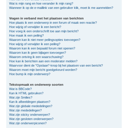
Wat is mijn rang en hoe verander ik mijn rang?
Wanneer ik op de e-maillink van een gebruiker klik, moet ik me aanmelden?
Vragen in verband met het plaatsen van berichten
Hoe plaats ik een onderwerp in een forum of maak een reactie?
Hoe wijzig of verwijder ik een bericht?
Hoe voeg ik een onderschrift toe aan mijn bericht?
Hoe maak ik een peiling?
Waarom kan ik niet meer peilingsopties toevoegen?
Hoe wijzig of verwijder ik een peiling?
Waarom kan ik een bepaald forum niet openen?
Waarom kan ik geen bijlagen toevoegen?
Waarom ontving ik een waarschuwing?
Hoe kan ik berichten aan een moderator melden?
Waarvoor dient de "Opslaan"-knop bij het plaatsen van een bericht?
Waarom moet mijn bericht goedgekeurd worden?
Hoe bump ik mijn onderwerp?
Tekstopmaak en onderwerp soorten
Wat is BBCode?
Kan ik HTML gebruiken?
Wat zijn Smilies?
Kan ik afbeeldingen plaatsen?
Wat zijn globale mededelingen?
Wat zijn mededelingen?
Wat zijn sticky onderwerpen?
Wat zijn gesloten onderwerpen?
Wat zijn onderwerpiconen?