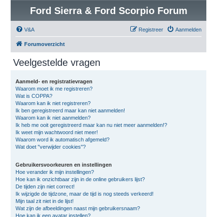
Ford Sierra & Ford Scorpio Forum
V&A
Registreer
Aanmelden
Forumoverzicht
Veelgestelde vragen
Aanmeld- en registratievragen
Waarom moet ik me registreren?
Wat is COPPA?
Waarom kan ik niet registreren?
Ik ben geregistreerd maar kan niet aanmelden!
Waarom kan ik niet aanmelden?
Ik heb me ooit geregistreerd maar kan nu niet meer aanmelden!?
Ik weet mijn wachtwoord niet meer!
Waarom word ik automatisch afgemeld?
Wat doet "verwijder cookies"?
Gebruikersvoorkeuren en instellingen
Hoe verander ik mijn instellingen?
Hoe kan ik onzichtbaar zijn in de online gebruikers lijst?
De tijden zijn niet correct!
Ik wijzigde de tijdzone, maar de tijd is nog steeds verkeerd!
Mijn taal zit niet in de lijst!
Wat zijn de afbeeldingen naast mijn gebruikersnaam?
Hoe kan ik een avatar instellen?