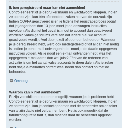
Ik ben geregistreerd maar kan niet aanmelden!
Controleer eerst of je gebruikersnaam en wachtwoord kloppen. Indien
ze correct zijn, kan één of meerdere zaken hiervan de oorzaak zijn.
Indien COPPA geactiveerd is en je tijdens het registratieproces opgaf
dat je jonger bent dan 13 jaar, moet je de ontvangen instructies
opvolgen. Als dit niet het geval is, moet je account dan geactiveerd
worden? Sommige forums vereisen dat iedere nieuwe account
geactiveerd wordt, ofwel door jezelf of door een beheerder. Wanneer
je je geregistreerd hebt, werd ook medegedeeld of dit al dan niet nodig
is. Indien je een e-mail ontvangen hebt, moet je de daarin opgegeven
instructies volgen. Als je nooit een e-mail ontvangen hebt, was het
opgegeven e-mailadres dan wel juist? Één van de redenen van
activatie is om het aantal valse accounts te doen dalen. Als je zeker
bent dat je e-mailadres correct was, neem dan contact op met de
beheerder.
Omhoog
Waarom kan ik niet aanmelden?
Er zijn verschillende redenen mogelijk waarom je dit probleem hebt.
Controleer eerst of je gebruikersnaam en wachtwoord kloppen. Indien
ze correct zijn, kun je contact opnemen met de beheerder om er zeker
van te zijn dat je niet verbannen bent. Het is ook mogelijk dat de
forumconfiguratie fout is, dan moet dit door de beheerder opgelost
worden.