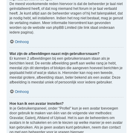
De meest voorkomende reden hiervoor is dat de beheerder je taal niet
geïnstalleerd heeft, of dat nog niemand het forum in je taal vertaald
heeft. Je kunt altijd aan de beheerder vragen of hij het talenpakket, dat
je nodig hebt, wil installeren. Indien het nog niet bestaat, mag je gerust
de vertaling maken. Meer informatie hieromtrent kan gevonden
worden op de website van phpBB Limited (de link staat onderaan
iedere pagina).
Omhoog
Wat zijn de afbeeldingen naast mijn gebruikersnaam?
Er kunnen 2 afbeeldingen bij een gebruikersnaam staan als je
berichten leest. De eerste afbeelding geeft aan welke rang je hebt,
meestal zijn dit sterretjes of blokjes die aangeven hoeveel berichten je
geplaatst hebt of wat je status is. Hieronder kan nog een tweede,
meestal grotere, afbeelding staan, beter bekend als een avatar. Deze
afbeelding is meestal uniek of persoonlijk voor iedere gebruiker.
Omhoog
Hoe kan ik een avatar instellen?
In je Gebruikerspaneel, onder “Profiel” kun je een avatar toevoegen
door gebruik te maken van één van de volgende vier methodes:
Gravatar, Galerij, Afstand of Upload. Het is aan de beheerders om
avatars in te schakelen en om te kiezen op welke manier je een avatar
kan gebruiken. Als je geen avatars kunt gebruiken, neem dan contact
op met een beheerder voor je vragen hierover.