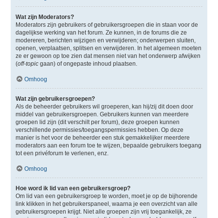
Wat zijn Moderators?
Moderators zijn gebruikers of gebruikersgroepen die in staan voor de
dagelijkse werking van het forum. Ze kunnen, in de forums die ze
modereren, berichten wijzigen en verwijderen; onderwerpen sluiten,
openen, verplaatsen, splitsen en verwijderen. In het algemeen moeten
ze er gewoon op toe zien dat mensen niet van het onderwerp afwijken
(
off-topic
gaan) of ongepaste inhoud plaatsen.
Omhoog
Wat zijn gebruikersgroepen?
Als de beheerder gebruikers wil groeperen, kan hij/zij dit doen door
middel van gebruikersgroepen. Gebruikers kunnen van meerdere
groepen lid zijn (dit verschilt per forum), deze groepen kunnen
verschillende permissies/toegangspermissies hebben. Op deze
manier is het voor de beheerder een stuk gemakkelijker meerdere
moderators aan een forum toe te wijzen, bepaalde gebruikers toegang
tot een privéforum te verlenen, enz.
Omhoog
Hoe word ik lid van een gebruikersgroep?
Om lid van een gebruikersgroep te worden, moet je op de bijhorende
link klikken in het gebruikerspaneel, waarna je een overzicht van alle
gebruikersgroepen krijgt. Niet alle groepen zijn vrij toegankelijk, ze