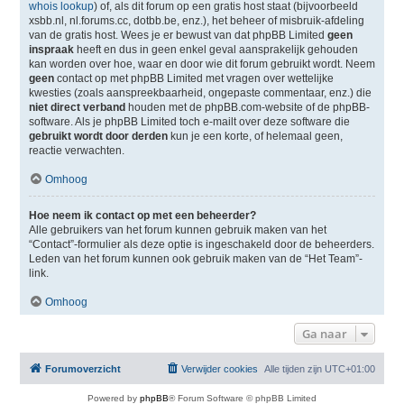
whois lookup
) of, als dit forum op een gratis host staat (bijvoorbeeld
xsbb.nl, nl.forums.cc, dotbb.be, enz.), het beheer of misbruik-afdeling
van de gratis host. Wees je er bewust van dat phpBB Limited
geen
inspraak
heeft en dus in geen enkel geval aansprakelijk gehouden
kan worden over hoe, waar en door wie dit forum gebruikt wordt. Neem
geen
contact op met phpBB Limited met vragen over wettelijke
kwesties (zoals aanspreekbaarheid, ongepaste commentaar, enz.) die
niet direct verband
houden met de phpBB.com-website of de phpBB-
software. Als je phpBB Limited toch e-mailt over deze software die
gebruikt wordt door derden
kun je een korte, of helemaal geen,
reactie verwachten.
Omhoog
Hoe neem ik contact op met een beheerder?
Alle gebruikers van het forum kunnen gebruik maken van het
“Contact”-formulier als deze optie is ingeschakeld door de beheerders.
Leden van het forum kunnen ook gebruik maken van de “Het Team”-
link.
Omhoog
Ga naar
Forumoverzicht
Verwijder cookies
Alle tijden zijn
UTC+01:00
Powered by
phpBB
® Forum Software © phpBB Limited