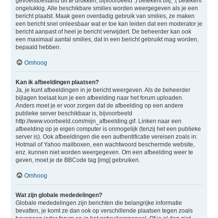
gevoelstoestand uit te drukken, bijvoorbeeld :) betekent blij, :( betekent
ongelukkig. Alle beschikbare smilies worden weergegeven als je een
bericht plaatst. Maak geen overdadig gebruik van smilies, ze maken
een bericht snel onleesbaar wat er toe kan leiden dat een moderator je
bericht aanpast of heel je bericht verwijdert. De beheerder kan ook
een maximaal aantal smilies, dat in een bericht gebruikt mag worden,
bepaald hebben.
Omhoog
Kan ik afbeeldingen plaatsen?
Ja, je kunt afbeeldingen in je bericht weergeven. Als de beheerder
bijlagen toelaat kun je een afbeelding naar het forum uploaden.
Anders moet je er voor zorgen dat de afbeelding op een andere
publieke server beschikbaar is, bijvoorbeeld
http://www.voorbeeld.com/mijn_afbeelding.gif. Linken naar een
afbeelding op je eigen computer is onmogelijk (tenzij het een publieke
server is). Ook afbeeldingen die een authentificatie vereisen zoals in:
Hotmail of Yahoo mailboxen, een wachtwoord beschermde website,
enz. kunnen niet worden weergegeven. Om een afbeelding weer te
geven, moet je de BBCode tag [img] gebruiken.
Omhoog
Wat zijn globale mededelingen?
Globale mededelingen zijn berichten die belangrijke informatie
bevatten, je komt ze dan ook op verschillende plaatsen tegen zoals