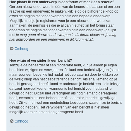
Hoe plaats ik een onderwerp in een forum of maak een reactie?
Om een nieuw onderwerp in één van de forums te plaatsen of om een
reactie op een onderwerp te maken, klik je op de bijhorende knop op
ofwel de pagina met onderwerpen of in een bepaald onderwerp.
Mogelijk moet je je registreren voor je een nieuw onderwerp kan
aanmaken, de permissies die je al dan niet hebt in het forum staan
onderaan de pagina met onderwerpen of in een onderwerp (de lijst
met
je mag geen nieuwe onderwerpen in dit forum plaatsen, je mag
niet antwoorden op een onderwerp in dit forum, enz.
).
Omhoog
Hoe wijzig of verwijder ik een bericht?
Tenzij je de beheerder of een moderator bent, kun je alleen je eigen
berichten wijzigen en verwijderen. Je kunt een bericht wijzigen (soms
maar voor een beperkte tijd nadat het geplaatst is) door te klikken op
de
wijzig
knop van het desbetreffende bericht. Als er al iemand op je
bericht gereageerd heeft, komt er onderaan je bericht een klein tekstje
dat zegt hoeveel keer en wanneer je het bericht voor het laatst je
gewijzigd hebt. Dit zal niet verschijnen als nog niemand gereageerd
heeft, evenmin als een beheerder of moderator je bericht gewijzigd
heeft. Zij kunnen wel een mededeling toevoegen, waarom ze je bericht
gewijzigd hebben. Het verwijderen van een bericht is niet meer
mogelijk zodra er iemand op gereageerd heeft.
Omhoog