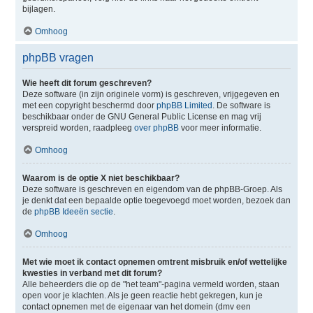
bijlagen.
Omhoog
phpBB vragen
Wie heeft dit forum geschreven?
Deze software (in zijn originele vorm) is geschreven, vrijgegeven en
met een copyright beschermd door
phpBB Limited
. De software is
beschikbaar onder de GNU General Public License en mag vrij
verspreid worden, raadpleeg
over phpBB
voor meer informatie.
Omhoog
Waarom is de optie X niet beschikbaar?
Deze software is geschreven en eigendom van de phpBB-Groep. Als
je denkt dat een bepaalde optie toegevoegd moet worden, bezoek dan
de
phpBB Ideeën sectie
.
Omhoog
Met wie moet ik contact opnemen omtrent misbruik en/of wettelijke
kwesties in verband met dit forum?
Alle beheerders die op de "het team"-pagina vermeld worden, staan
open voor je klachten. Als je geen reactie hebt gekregen, kun je
contact opnemen met de eigenaar van het domein (dmv een