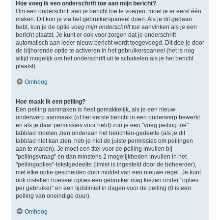
Hoe voeg ik een onderschrift toe aan mijn bericht?
Om een onderschrift aan je bericht toe te voegen, moet je er eerst één
maken. Dit kun je via het gebruikerspaneel doen. Als je dit gedaan
hebt, kun je de optie
voeg mijn onderschrift toe
aanvinken als je een
bericht plaatst. Je kunt er ook voor zorgen dat je onderschrift
automatisch aan ieder nieuw bericht wordt toegevoegd. Dit doe je door
de bijhorende optie te activeren in het gebruikerspaneel (het is nog
altijd mogelijk om het onderschrift uit te schakelen als je het bericht
plaatst).
Omhoog
Hoe maak ik een peiling?
Een peiling aanmaken is heel gemakkelijk, als je een nieuw
onderwerp aanmaakt (of het eerste bericht in een onderwerp bewerkt
en als je daar permissies voor hebt) zou je een "voeg peiling toe"
tabblad moeten zien onderaan het berichten-gedeelte (als je dit
tabblad niet kan zien, heb je niet de juiste permissies om peilingen
aan te maken). Je moet een titel voor de peiling invullen bij
"peilingsvraag" en dan minstens 2 mogelijkheden invullen in het
"peilingopties"-tekstgedeelte (limiet is ingesteld door de beheerder),
met elke optie gescheiden door middel van een nieuwe regel. Je kunt
ook instellen hoeveel opties een gebruiker mag kiezen onder "opties
per gebruiker" en een tijdslimiet in dagen voor de peiling (0 is een
peiling van oneindige duur).
Omhoog