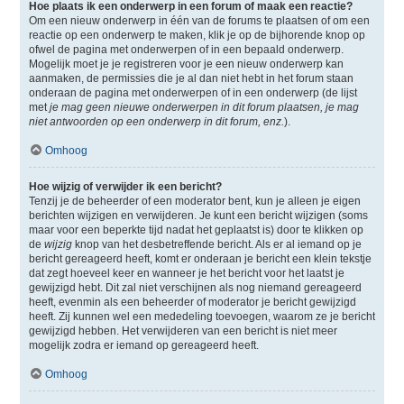
Hoe plaats ik een onderwerp in een forum of maak een reactie?
Om een nieuw onderwerp in één van de forums te plaatsen of om een
reactie op een onderwerp te maken, klik je op de bijhorende knop op
ofwel de pagina met onderwerpen of in een bepaald onderwerp.
Mogelijk moet je je registreren voor je een nieuw onderwerp kan
aanmaken, de permissies die je al dan niet hebt in het forum staan
onderaan de pagina met onderwerpen of in een onderwerp (de lijst
met
je mag geen nieuwe onderwerpen in dit forum plaatsen, je mag
niet antwoorden op een onderwerp in dit forum, enz.
).
Omhoog
Hoe wijzig of verwijder ik een bericht?
Tenzij je de beheerder of een moderator bent, kun je alleen je eigen
berichten wijzigen en verwijderen. Je kunt een bericht wijzigen (soms
maar voor een beperkte tijd nadat het geplaatst is) door te klikken op
de
wijzig
knop van het desbetreffende bericht. Als er al iemand op je
bericht gereageerd heeft, komt er onderaan je bericht een klein tekstje
dat zegt hoeveel keer en wanneer je het bericht voor het laatst je
gewijzigd hebt. Dit zal niet verschijnen als nog niemand gereageerd
heeft, evenmin als een beheerder of moderator je bericht gewijzigd
heeft. Zij kunnen wel een mededeling toevoegen, waarom ze je bericht
gewijzigd hebben. Het verwijderen van een bericht is niet meer
mogelijk zodra er iemand op gereageerd heeft.
Omhoog