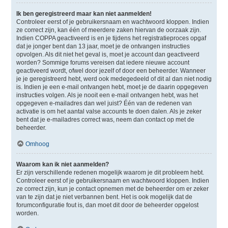
Ik ben geregistreerd maar kan niet aanmelden!
Controleer eerst of je gebruikersnaam en wachtwoord kloppen. Indien
ze correct zijn, kan één of meerdere zaken hiervan de oorzaak zijn.
Indien COPPA geactiveerd is en je tijdens het registratieproces opgaf
dat je jonger bent dan 13 jaar, moet je de ontvangen instructies
opvolgen. Als dit niet het geval is, moet je account dan geactiveerd
worden? Sommige forums vereisen dat iedere nieuwe account
geactiveerd wordt, ofwel door jezelf of door een beheerder. Wanneer
je je geregistreerd hebt, werd ook medegedeeld of dit al dan niet nodig
is. Indien je een e-mail ontvangen hebt, moet je de daarin opgegeven
instructies volgen. Als je nooit een e-mail ontvangen hebt, was het
opgegeven e-mailadres dan wel juist? Één van de redenen van
activatie is om het aantal valse accounts te doen dalen. Als je zeker
bent dat je e-mailadres correct was, neem dan contact op met de
beheerder.
Omhoog
Waarom kan ik niet aanmelden?
Er zijn verschillende redenen mogelijk waarom je dit probleem hebt.
Controleer eerst of je gebruikersnaam en wachtwoord kloppen. Indien
ze correct zijn, kun je contact opnemen met de beheerder om er zeker
van te zijn dat je niet verbannen bent. Het is ook mogelijk dat de
forumconfiguratie fout is, dan moet dit door de beheerder opgelost
worden.