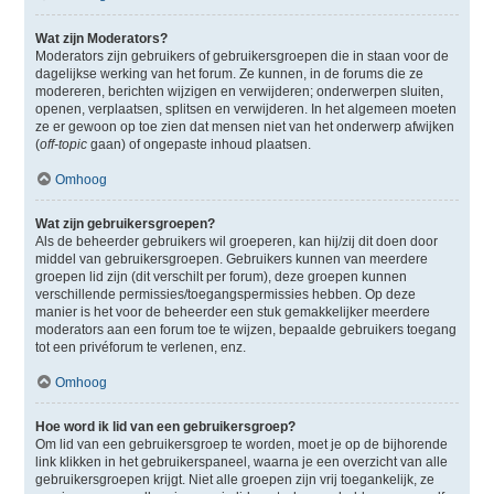
Wat zijn Moderators?
Moderators zijn gebruikers of gebruikersgroepen die in staan voor de
dagelijkse werking van het forum. Ze kunnen, in de forums die ze
modereren, berichten wijzigen en verwijderen; onderwerpen sluiten,
openen, verplaatsen, splitsen en verwijderen. In het algemeen moeten
ze er gewoon op toe zien dat mensen niet van het onderwerp afwijken
(
off-topic
gaan) of ongepaste inhoud plaatsen.
Omhoog
Wat zijn gebruikersgroepen?
Als de beheerder gebruikers wil groeperen, kan hij/zij dit doen door
middel van gebruikersgroepen. Gebruikers kunnen van meerdere
groepen lid zijn (dit verschilt per forum), deze groepen kunnen
verschillende permissies/toegangspermissies hebben. Op deze
manier is het voor de beheerder een stuk gemakkelijker meerdere
moderators aan een forum toe te wijzen, bepaalde gebruikers toegang
tot een privéforum te verlenen, enz.
Omhoog
Hoe word ik lid van een gebruikersgroep?
Om lid van een gebruikersgroep te worden, moet je op de bijhorende
link klikken in het gebruikerspaneel, waarna je een overzicht van alle
gebruikersgroepen krijgt. Niet alle groepen zijn vrij toegankelijk, ze