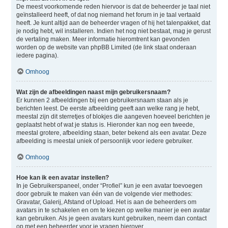
De meest voorkomende reden hiervoor is dat de beheerder je taal niet
geïnstalleerd heeft, of dat nog niemand het forum in je taal vertaald
heeft. Je kunt altijd aan de beheerder vragen of hij het talenpakket, dat
je nodig hebt, wil installeren. Indien het nog niet bestaat, mag je gerust
de vertaling maken. Meer informatie hieromtrent kan gevonden
worden op de website van phpBB Limited (de link staat onderaan
iedere pagina).
Omhoog
Wat zijn de afbeeldingen naast mijn gebruikersnaam?
Er kunnen 2 afbeeldingen bij een gebruikersnaam staan als je
berichten leest. De eerste afbeelding geeft aan welke rang je hebt,
meestal zijn dit sterretjes of blokjes die aangeven hoeveel berichten je
geplaatst hebt of wat je status is. Hieronder kan nog een tweede,
meestal grotere, afbeelding staan, beter bekend als een avatar. Deze
afbeelding is meestal uniek of persoonlijk voor iedere gebruiker.
Omhoog
Hoe kan ik een avatar instellen?
In je Gebruikerspaneel, onder “Profiel” kun je een avatar toevoegen
door gebruik te maken van één van de volgende vier methodes:
Gravatar, Galerij, Afstand of Upload. Het is aan de beheerders om
avatars in te schakelen en om te kiezen op welke manier je een avatar
kan gebruiken. Als je geen avatars kunt gebruiken, neem dan contact
op met een beheerder voor je vragen hierover.