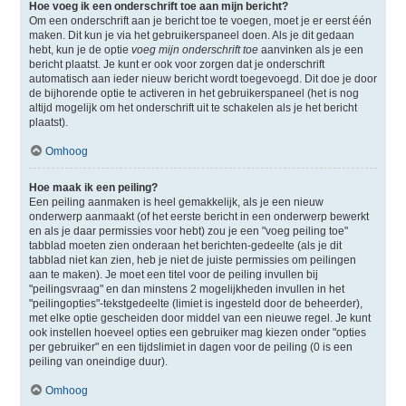
Hoe voeg ik een onderschrift toe aan mijn bericht?
Om een onderschrift aan je bericht toe te voegen, moet je er eerst één
maken. Dit kun je via het gebruikerspaneel doen. Als je dit gedaan
hebt, kun je de optie
voeg mijn onderschrift toe
aanvinken als je een
bericht plaatst. Je kunt er ook voor zorgen dat je onderschrift
automatisch aan ieder nieuw bericht wordt toegevoegd. Dit doe je door
de bijhorende optie te activeren in het gebruikerspaneel (het is nog
altijd mogelijk om het onderschrift uit te schakelen als je het bericht
plaatst).
Omhoog
Hoe maak ik een peiling?
Een peiling aanmaken is heel gemakkelijk, als je een nieuw
onderwerp aanmaakt (of het eerste bericht in een onderwerp bewerkt
en als je daar permissies voor hebt) zou je een "voeg peiling toe"
tabblad moeten zien onderaan het berichten-gedeelte (als je dit
tabblad niet kan zien, heb je niet de juiste permissies om peilingen
aan te maken). Je moet een titel voor de peiling invullen bij
"peilingsvraag" en dan minstens 2 mogelijkheden invullen in het
"peilingopties"-tekstgedeelte (limiet is ingesteld door de beheerder),
met elke optie gescheiden door middel van een nieuwe regel. Je kunt
ook instellen hoeveel opties een gebruiker mag kiezen onder "opties
per gebruiker" en een tijdslimiet in dagen voor de peiling (0 is een
peiling van oneindige duur).
Omhoog