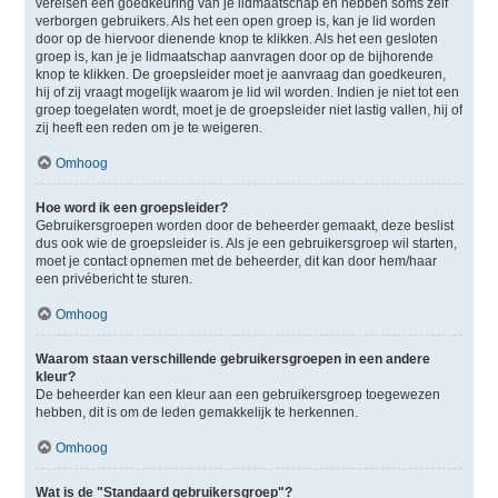
vereisen een goedkeuring van je lidmaatschap en hebben soms zelf
verborgen gebruikers. Als het een open groep is, kan je lid worden
door op de hiervoor dienende knop te klikken. Als het een gesloten
groep is, kan je je lidmaatschap aanvragen door op de bijhorende
knop te klikken. De groepsleider moet je aanvraag dan goedkeuren,
hij of zij vraagt mogelijk waarom je lid wil worden. Indien je niet tot een
groep toegelaten wordt, moet je de groepsleider niet lastig vallen, hij of
zij heeft een reden om je te weigeren.
Omhoog
Hoe word ik een groepsleider?
Gebruikersgroepen worden door de beheerder gemaakt, deze beslist
dus ook wie de groepsleider is. Als je een gebruikersgroep wil starten,
moet je contact opnemen met de beheerder, dit kan door hem/haar
een privébericht te sturen.
Omhoog
Waarom staan verschillende gebruikersgroepen in een andere
kleur?
De beheerder kan een kleur aan een gebruikersgroep toegewezen
hebben, dit is om de leden gemakkelijk te herkennen.
Omhoog
Wat is de "Standaard gebruikersgroep"?