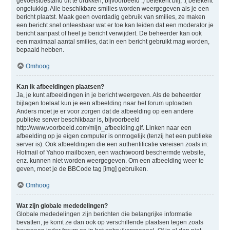
gevoelstoestand uit te drukken, bijvoorbeeld :) betekent blij, :( betekent
ongelukkig. Alle beschikbare smilies worden weergegeven als je een
bericht plaatst. Maak geen overdadig gebruik van smilies, ze maken
een bericht snel onleesbaar wat er toe kan leiden dat een moderator je
bericht aanpast of heel je bericht verwijdert. De beheerder kan ook
een maximaal aantal smilies, dat in een bericht gebruikt mag worden,
bepaald hebben.
Omhoog
Kan ik afbeeldingen plaatsen?
Ja, je kunt afbeeldingen in je bericht weergeven. Als de beheerder
bijlagen toelaat kun je een afbeelding naar het forum uploaden.
Anders moet je er voor zorgen dat de afbeelding op een andere
publieke server beschikbaar is, bijvoorbeeld
http://www.voorbeeld.com/mijn_afbeelding.gif. Linken naar een
afbeelding op je eigen computer is onmogelijk (tenzij het een publieke
server is). Ook afbeeldingen die een authentificatie vereisen zoals in:
Hotmail of Yahoo mailboxen, een wachtwoord beschermde website,
enz. kunnen niet worden weergegeven. Om een afbeelding weer te
geven, moet je de BBCode tag [img] gebruiken.
Omhoog
Wat zijn globale mededelingen?
Globale mededelingen zijn berichten die belangrijke informatie
bevatten, je komt ze dan ook op verschillende plaatsen tegen zoals