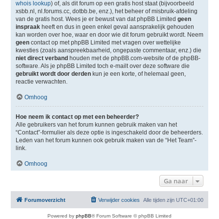
whois lookup
) of, als dit forum op een gratis host staat (bijvoorbeeld
xsbb.nl, nl.forums.cc, dotbb.be, enz.), het beheer of misbruik-afdeling
van de gratis host. Wees je er bewust van dat phpBB Limited
geen
inspraak
heeft en dus in geen enkel geval aansprakelijk gehouden
kan worden over hoe, waar en door wie dit forum gebruikt wordt. Neem
geen
contact op met phpBB Limited met vragen over wettelijke
kwesties (zoals aanspreekbaarheid, ongepaste commentaar, enz.) die
niet direct verband
houden met de phpBB.com-website of de phpBB-
software. Als je phpBB Limited toch e-mailt over deze software die
gebruikt wordt door derden
kun je een korte, of helemaal geen,
reactie verwachten.
Omhoog
Hoe neem ik contact op met een beheerder?
Alle gebruikers van het forum kunnen gebruik maken van het
“Contact”-formulier als deze optie is ingeschakeld door de beheerders.
Leden van het forum kunnen ook gebruik maken van de “Het Team”-
link.
Omhoog
Ga naar
Forumoverzicht
Verwijder cookies
Alle tijden zijn
UTC+01:00
Powered by
phpBB
® Forum Software © phpBB Limited