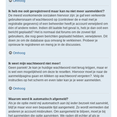
Omhoog
Ik heb me ooit geregistreerd maar kan nu niet meer aanmelden!?
De meest voorkomende oorzaken hiervoor zijn: je gaf een verkeerde
gebruikersnaam of wachtwoord op (controleer de e-mail met je
registratie gegevens) of een beheerder heeft je account verwijderd om
één of andere reden. Indien dit laatste het geval is, heb je dan ooit een
bericht geplaatst? Het is normaal dat forums om de zoveel tijd
gebruikers, die nog geen berichten geplaatst hebben, verwijderen. Dit
doen ze om de database qua omvang te verkleinen. Probeer je
opnieuw te registreren en meng je in de discussies.
Omhoog
Ik weet mijn wachtwoord niet meer!
Geen paniek! Je kan je huidige wachtwoord niet terug krijgen, maar er
is wel een mogelijkheid om deze te resetten. Hiervoor moet je naar de
aanmeldpagina gaan en klikken op
wachtwoord vergeten?
. Volg de
instructies op het scherm en even later kan je je weer aanmelden.
Omhoog
Waarom word ik automatisch afgemeld?
Als je de optie
meld mij automatisch aan bij ieder bezoek
niet aanvinkt,
blijf je maar voor een bepaalde tijd aangemeld. Zo wordt vermeden dat
anderen je account misbruiken. Om aangemeld te blijven, moet je bij
het aanmelden die optie aanvinken. We raden dit echter af als je