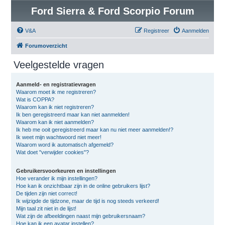
Ford Sierra & Ford Scorpio Forum
V&A
Registreer
Aanmelden
Forumoverzicht
Veelgestelde vragen
Aanmeld- en registratievragen
Waarom moet ik me registreren?
Wat is COPPA?
Waarom kan ik niet registreren?
Ik ben geregistreerd maar kan niet aanmelden!
Waarom kan ik niet aanmelden?
Ik heb me ooit geregistreerd maar kan nu niet meer aanmelden!?
Ik weet mijn wachtwoord niet meer!
Waarom word ik automatisch afgemeld?
Wat doet "verwijder cookies"?
Gebruikersvoorkeuren en instellingen
Hoe verander ik mijn instellingen?
Hoe kan ik onzichtbaar zijn in de online gebruikers lijst?
De tijden zijn niet correct!
Ik wijzigde de tijdzone, maar de tijd is nog steeds verkeerd!
Mijn taal zit niet in de lijst!
Wat zijn de afbeeldingen naast mijn gebruikersnaam?
Hoe kan ik een avatar instellen?