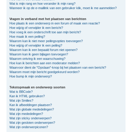
Wat is mijn rang en hoe verander ik mijn rang?
Wanneer ik op de e-maillink van een gebruiker klik, moet ik me aanmelden?
Vragen in verband met het plaatsen van berichten
Hoe plaats ik een onderwerp in een forum of maak een reactie?
Hoe wijzig of verwijder ik een bericht?
Hoe voeg ik een onderschrift toe aan mijn bericht?
Hoe maak ik een peiling?
Waarom kan ik niet meer peilingsopties toevoegen?
Hoe wijzig of verwijder ik een peiling?
Waarom kan ik een bepaald forum niet openen?
Waarom kan ik geen bijlagen toevoegen?
Waarom ontving ik een waarschuwing?
Hoe kan ik berichten aan een moderator melden?
Waarvoor dient de "Opslaan"-knop bij het plaatsen van een bericht?
Waarom moet mijn bericht goedgekeurd worden?
Hoe bump ik mijn onderwerp?
Tekstopmaak en onderwerp soorten
Wat is BBCode?
Kan ik HTML gebruiken?
Wat zijn Smilies?
Kan ik afbeeldingen plaatsen?
Wat zijn globale mededelingen?
Wat zijn mededelingen?
Wat zijn sticky onderwerpen?
Wat zijn gesloten onderwerpen?
Wat zijn onderwerpiconen?