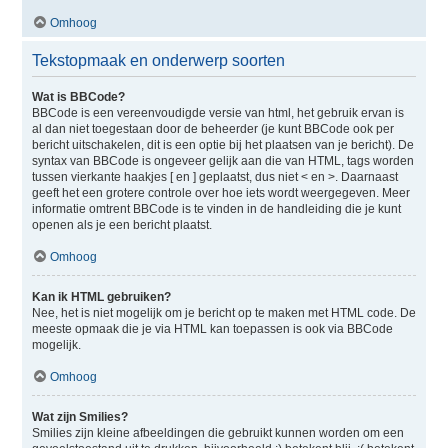
Omhoog
Tekstopmaak en onderwerp soorten
Wat is BBCode?
BBCode is een vereenvoudigde versie van html, het gebruik ervan is
al dan niet toegestaan door de beheerder (je kunt BBCode ook per
bericht uitschakelen, dit is een optie bij het plaatsen van je bericht). De
syntax van BBCode is ongeveer gelijk aan die van HTML, tags worden
tussen vierkante haakjes [ en ] geplaatst, dus niet < en >. Daarnaast
geeft het een grotere controle over hoe iets wordt weergegeven. Meer
informatie omtrent BBCode is te vinden in de handleiding die je kunt
openen als je een bericht plaatst.
Omhoog
Kan ik HTML gebruiken?
Nee, het is niet mogelijk om je bericht op te maken met HTML code. De
meeste opmaak die je via HTML kan toepassen is ook via BBCode
mogelijk.
Omhoog
Wat zijn Smilies?
Smilies zijn kleine afbeeldingen die gebruikt kunnen worden om een