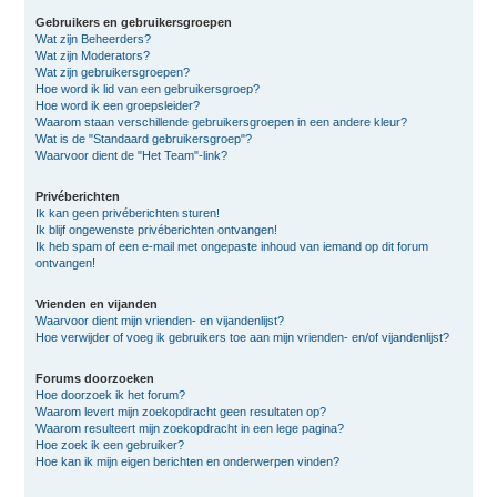
Gebruikers en gebruikersgroepen
Wat zijn Beheerders?
Wat zijn Moderators?
Wat zijn gebruikersgroepen?
Hoe word ik lid van een gebruikersgroep?
Hoe word ik een groepsleider?
Waarom staan verschillende gebruikersgroepen in een andere kleur?
Wat is de "Standaard gebruikersgroep"?
Waarvoor dient de "Het Team"-link?
Privéberichten
Ik kan geen privéberichten sturen!
Ik blijf ongewenste privéberichten ontvangen!
Ik heb spam of een e-mail met ongepaste inhoud van iemand op dit forum
ontvangen!
Vrienden en vijanden
Waarvoor dient mijn vrienden- en vijandenlijst?
Hoe verwijder of voeg ik gebruikers toe aan mijn vrienden- en/of vijandenlijst?
Forums doorzoeken
Hoe doorzoek ik het forum?
Waarom levert mijn zoekopdracht geen resultaten op?
Waarom resulteert mijn zoekopdracht in een lege pagina?
Hoe zoek ik een gebruiker?
Hoe kan ik mijn eigen berichten en onderwerpen vinden?