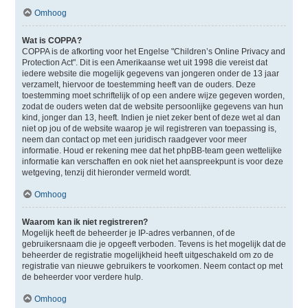
Omhoog
Wat is COPPA?
COPPA is de afkorting voor het Engelse "Children’s Online Privacy and
Protection Act". Dit is een Amerikaanse wet uit 1998 die vereist dat
iedere website die mogelijk gegevens van jongeren onder de 13 jaar
verzamelt, hiervoor de toestemming heeft van de ouders. Deze
toestemming moet schriftelijk of op een andere wijze gegeven worden,
zodat de ouders weten dat de website persoonlijke gegevens van hun
kind, jonger dan 13, heeft. Indien je niet zeker bent of deze wet al dan
niet op jou of de website waarop je wil registreren van toepassing is,
neem dan contact op met een juridisch raadgever voor meer
informatie. Houd er rekening mee dat het phpBB-team geen wettelijke
informatie kan verschaffen en ook niet het aanspreekpunt is voor deze
wetgeving, tenzij dit hieronder vermeld wordt.
Omhoog
Waarom kan ik niet registreren?
Mogelijk heeft de beheerder je IP-adres verbannen, of de
gebruikersnaam die je opgeeft verboden. Tevens is het mogelijk dat de
beheerder de registratie mogelijkheid heeft uitgeschakeld om zo de
registratie van nieuwe gebruikers te voorkomen. Neem contact op met
de beheerder voor verdere hulp.
Omhoog