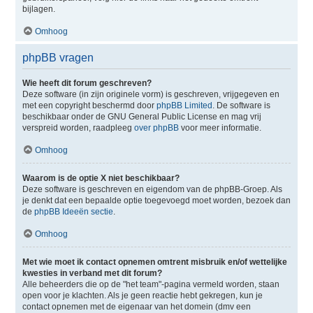
bijlagen.
Omhoog
phpBB vragen
Wie heeft dit forum geschreven?
Deze software (in zijn originele vorm) is geschreven, vrijgegeven en
met een copyright beschermd door
phpBB Limited
. De software is
beschikbaar onder de GNU General Public License en mag vrij
verspreid worden, raadpleeg
over phpBB
voor meer informatie.
Omhoog
Waarom is de optie X niet beschikbaar?
Deze software is geschreven en eigendom van de phpBB-Groep. Als
je denkt dat een bepaalde optie toegevoegd moet worden, bezoek dan
de
phpBB Ideeën sectie
.
Omhoog
Met wie moet ik contact opnemen omtrent misbruik en/of wettelijke
kwesties in verband met dit forum?
Alle beheerders die op de "het team"-pagina vermeld worden, staan
open voor je klachten. Als je geen reactie hebt gekregen, kun je
contact opnemen met de eigenaar van het domein (dmv een