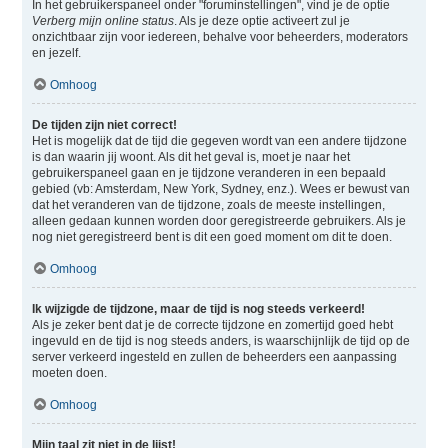
In het gebruikerspaneel onder "foruminstellingen", vind je de optie
Verberg mijn online status
. Als je deze optie activeert zul je
onzichtbaar zijn voor iedereen, behalve voor beheerders, moderators
en jezelf.
Omhoog
De tijden zijn niet correct!
Het is mogelijk dat de tijd die gegeven wordt van een andere tijdzone
is dan waarin jij woont. Als dit het geval is, moet je naar het
gebruikerspaneel gaan en je tijdzone veranderen in een bepaald
gebied (vb: Amsterdam, New York, Sydney, enz.). Wees er bewust van
dat het veranderen van de tijdzone, zoals de meeste instellingen,
alleen gedaan kunnen worden door geregistreerde gebruikers. Als je
nog niet geregistreerd bent is dit een goed moment om dit te doen.
Omhoog
Ik wijzigde de tijdzone, maar de tijd is nog steeds verkeerd!
Als je zeker bent dat je de correcte tijdzone en zomertijd goed hebt
ingevuld en de tijd is nog steeds anders, is waarschijnlijk de tijd op de
server verkeerd ingesteld en zullen de beheerders een aanpassing
moeten doen.
Omhoog
Mijn taal zit niet in de lijst!