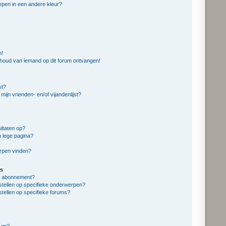
pen in een andere kleur?
n!
nhoud van iemand op dit forum ontvangen!
st?
mijn vrienden- en/of vijandenlijst?
ltaten op?
n lege pagina?
erpen vinden?
s
en abonnement?
stellen op specifieke onderwerpen?
stellen op specifieke forums?
rum?