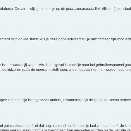
database. Om ze te wijzigen moet je op de
gebruikerspaneel
link klikken (deze sta
erberg mijn online status
. Als je deze optie activeert zul je onzichtbaar zijn voor 
e is dan waarin jij woont. Als dit het geval is, moet je naar het gebruikerspaneel 
de tijdzone, zoals de meeste instellingen, alleen gedaan kunnen worden door gereg
 ingevuld en de tijd is nog steeds anders, is waarschijnlijk de tijd op de server v
geïnstalleerd heeft, of dat nog niemand het forum in je taal vertaald heeft. Je kunt
e vertaling maken. Meer informatie hieromtrent kan gevonden worden op de website v