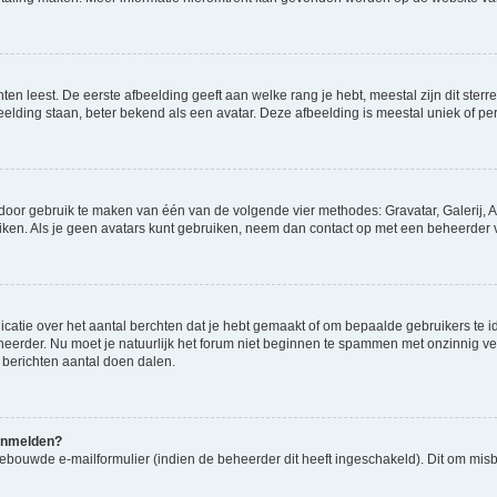
en leest. De eerste afbeelding geeft aan welke rang je hebt, meestal zijn dit sterre
eelding staan, beter bekend als een avatar. Deze afbeelding is meestal uniek of per
 door gebruik te maken van één van de volgende vier methodes: Gravatar, Galerij, A
ken. Als je geen avatars kunt gebruiken, neem dan contact op met een beheerder v
atie over het aantal berchten dat je hebt gemaakt of om bepaalde gebruikers te id
heerder. Nu moet je natuurlijk het forum niet beginnen te spammen met onzinnig ve
 berichten aantal doen dalen.
aanmelden?
ebouwde e-mailformulier (indien de beheerder dit heeft ingeschakeld). Dit om mis