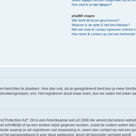
Hoe vind ik al mijn bijlagen?
phpBB vragen
Wie heeft dit forum geschreven?
Waarom is de optie X niet beschikbaar?
Met wie moet ik contact opnemen omtrent mis
Hoe neem ik contact op met een beheerder
 om berichten te plaatsen. Hoe dan ook, als je geregistreerd bent kun je meer funct
ebruikersgroepen, enz. Het registreren duurt maar even, dus we raden het zeker a
nd Protection Act". Dit is een Amerikaanse wet uit 1998 die vereist dat iedere webs
t schriftelijk of op een andere wijze gegeven worden, zodat de ouders weten dat 
e website waarop je wil registreren van toepassing is, neem dan contact op met een 
et het aanspreekpunt is voor deze wetgeving, tenzij dit hieronder vermeld wordt.