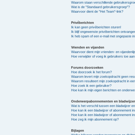
Waarom staan verschillende gebruikersgroe
Wat is de "Standaard gebruikersgroep"?
Waarvoor dient de "Het Team"-link?
Privéberichten
Ik kan geen privéberichten sturen!
Ik blijf ongewenste privéberichten ontvange
Ik heb spam of een e-mail met ongepaste i
Vrienden en vijanden
Waarvoor dient mijn vrienden- en vijandenlij
Hoe verwijder of voeg ik gebruikers toe aan 
Forums doorzoeken
Hoe doorzoek ik het forum?
Waarom levert mijn zoekopdracht geen resu
Waarom resulteert mijn zoekopdracht in ee
Hoe zoek ik een gebruiker?
Hoe kan ik mijn eigen berichten en onderw
Onderwerpabonnementen en bladwijzer
Wat is het verschil tussen een bladwijzer 
Hoe kan ik een bladwijzer of abonnement in
Hoe kan ik een bladwijzer of abonnement in
Hoe zeg ik mijn abonnement op?
Bijlagen
Welke bijlagen worden toegestaan op dit fo