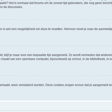
geplaatst? Het is normaal dat forums om de zoveel tijd gebruikers, die nog geen ber
in de discussies.
 er is wel een mogelijkheid om deze te resetten. Hiervoor moet je naar de aanmel
kt, blijf je maar voor een bepaalde tijd aangemeld. Zo wordt vermeden dat anderen
 maakt van een openbare computer, bijvoorbeeld op school, in de bibliotheek, in een
ngemaakt, weer verwijderd worden. Deze cookies zorgen ervoor dat je aangemeld wo