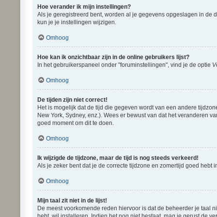
Hoe verander ik mijn instellingen?
Als je geregistreerd bent, worden al je gegevens opgeslagen in de 
kun je je instellingen wijzigen.
Omhoog
Hoe kan ik onzichtbaar zijn in de online gebruikers lijst?
In het gebruikerspaneel onder "foruminstellingen", vind je de optie
V
Omhoog
De tijden zijn niet correct!
Het is mogelijk dat de tijd die gegeven wordt van een andere tijdzon
New York, Sydney, enz.). Wees er bewust van dat het veranderen van 
goed moment om dit te doen.
Omhoog
Ik wijzigde de tijdzone, maar de tijd is nog steeds verkeerd!
Als je zeker bent dat je de correcte tijdzone en zomertijd goed hebt
Omhoog
Mijn taal zit niet in de lijst!
De meest voorkomende reden hiervoor is dat de beheerder je taal niet 
hebt, wil installeren. Indien het nog niet bestaat, mag je gerust d