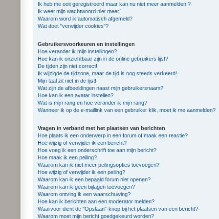
Ik heb me ooit geregistreerd maar kan nu niet meer aanmelden!?
Ik weet mijn wachtwoord niet meer!
Waarom word ik automatisch afgemeld?
Wat doet "verwijder cookies"?
Gebruikersvoorkeuren en instellingen
Hoe verander ik mijn instellingen?
Hoe kan ik onzichtbaar zijn in de online gebruikers lijst?
De tijden zijn niet correct!
Ik wijzigde de tijdzone, maar de tijd is nog steeds verkeerd!
Mijn taal zit niet in de lijst!
Wat zijn de afbeeldingen naast mijn gebruikersnaam?
Hoe kan ik een avatar instellen?
Wat is mijn rang en hoe verander ik mijn rang?
Wanneer ik op de e-maillink van een gebruiker klik, moet ik me aanmelden?
Vragen in verband met het plaatsen van berichten
Hoe plaats ik een onderwerp in een forum of maak een reactie?
Hoe wijzig of verwijder ik een bericht?
Hoe voeg ik een onderschrift toe aan mijn bericht?
Hoe maak ik een peiling?
Waarom kan ik niet meer peilingsopties toevoegen?
Hoe wijzig of verwijder ik een peiling?
Waarom kan ik een bepaald forum niet openen?
Waarom kan ik geen bijlagen toevoegen?
Waarom ontving ik een waarschuwing?
Hoe kan ik berichten aan een moderator melden?
Waarvoor dient de "Opslaan"-knop bij het plaatsen van een bericht?
Waarom moet mijn bericht goedgekeurd worden?