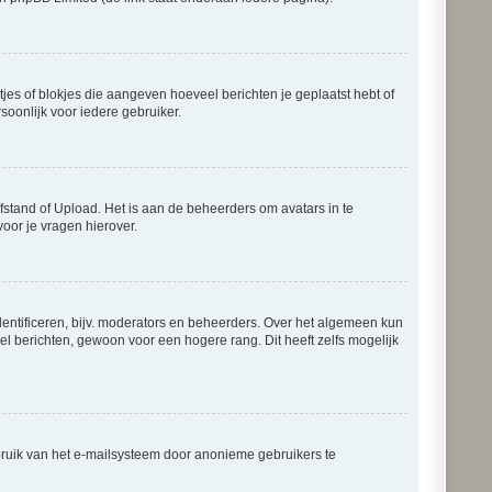
tjes of blokjes die aangeven hoeveel berichten je geplaatst hebt of
soonlijk voor iedere gebruiker.
fstand of Upload. Het is aan de beheerders om avatars in te
oor je vragen hierover.
entificeren, bijv. moderators en beheerders. Over het algemeen kun
el berichten, gewoon voor een hogere rang. Dit heeft zelfs mogelijk
bruik van het e-mailsysteem door anonieme gebruikers te