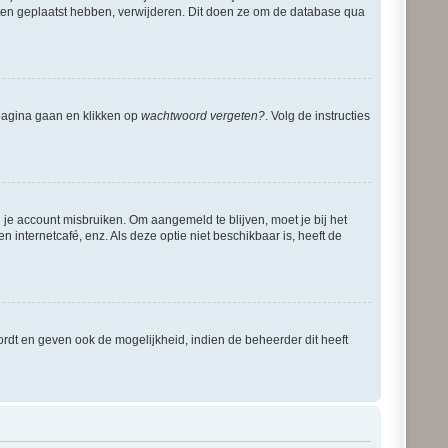
ichten geplaatst hebben, verwijderen. Dit doen ze om de database qua
dpagina gaan en klikken op
wachtwoord vergeten?
. Volg de instructies
 je account misbruiken. Om aangemeld te blijven, moet je bij het
 internetcafé, enz. Als deze optie niet beschikbaar is, heeft de
rdt en geven ook de mogelijkheid, indien de beheerder dit heeft