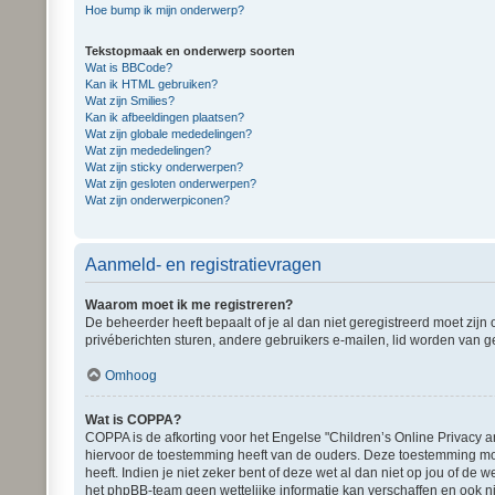
Hoe bump ik mijn onderwerp?
Tekstopmaak en onderwerp soorten
Wat is BBCode?
Kan ik HTML gebruiken?
Wat zijn Smilies?
Kan ik afbeeldingen plaatsen?
Wat zijn globale mededelingen?
Wat zijn mededelingen?
Wat zijn sticky onderwerpen?
Wat zijn gesloten onderwerpen?
Wat zijn onderwerpiconen?
Aanmeld- en registratievragen
Waarom moet ik me registreren?
De beheerder heeft bepaalt of je al dan niet geregistreerd moet zijn
privéberichten sturen, andere gebruikers e-mailen, lid worden van g
Omhoog
Wat is COPPA?
COPPA is de afkorting voor het Engelse "Children’s Online Privacy a
hiervoor de toestemming heeft van de ouders. Deze toestemming moe
heeft. Indien je niet zeker bent of deze wet al dan niet op jou of d
het phpBB-team geen wettelijke informatie kan verschaffen en ook ni