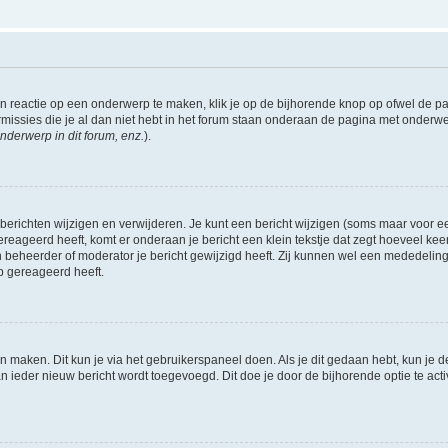
 reactie op een onderwerp te maken, klik je op de bijhorende knop op ofwel de 
missies die je al dan niet hebt in het forum staan onderaan de pagina met onderwe
nderwerp in dit forum, enz.
).
 berichten wijzigen en verwijderen. Je kunt een bericht wijzigen (soms maar voor een
ereageerd heeft, komt er onderaan je bericht een klein tekstje dat zegt hoeveel keer 
 beheerder of moderator je bericht gewijzigd heeft. Zij kunnen wel een mededelin
p gereageerd heeft.
én maken. Dit kun je via het gebruikerspaneel doen. Als je dit gedaan hebt, kun je d
an ieder nieuw bericht wordt toegevoegd. Dit doe je door de bijhorende optie te acti