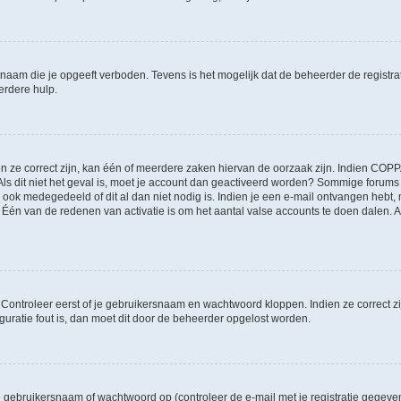
naam die je opgeeft verboden. Tevens is het mogelijk dat de beheerder de registra
erdere hulp.
ze correct zijn, kan één of meerdere zaken hiervan de oorzaak zijn. Indien COPPA g
 Als dit niet het geval is, moet je account dan geactiveerd worden? Sommige forum
 ook medegedeeld of dit al dan niet nodig is. Indien je een e-mail ontvangen hebt, 
én van de redenen van activatie is om het aantal valse accounts te doen dalen. Al
. Controleer eerst of je gebruikersnaam en wachtwoord kloppen. Indien ze correct 
iguratie fout is, dan moet dit door de beheerder opgelost worden.
gebruikersnaam of wachtwoord op (controleer de e-mail met je registratie gegeve