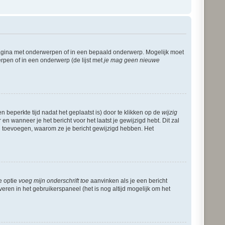
pagina met onderwerpen of in een bepaald onderwerp. Mogelijk moet
rpen of in een onderwerp (de lijst met
je mag geen nieuwe
 beperkte tijd nadat het geplaatst is) door te klikken op de
wijzig
en wanneer je het bericht voor het laatst je gewijzigd hebt. Dit zal
g toevoegen, waarom ze je bericht gewijzigd hebben. Het
e optie
voeg mijn onderschrift toe
aanvinken als je een bericht
veren in het gebruikerspaneel (het is nog altijd mogelijk om het