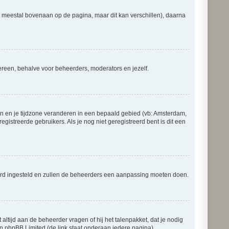
at meestal bovenaan op de pagina, maar dit kan verschillen), daarna
iedereen, behalve voor beheerders, moderators en jezelf.
gaan en je tijdzone veranderen in een bepaald gebied (vb: Amsterdam,
istreerde gebruikers. Als je nog niet geregistreerd bent is dit een
erkeerd ingesteld en zullen de beheerders een aanpassing moeten doen.
 altijd aan de beheerder vragen of hij het talenpakket, dat je nodig
an phpBB Limited (de link staat onderaan iedere pagina).