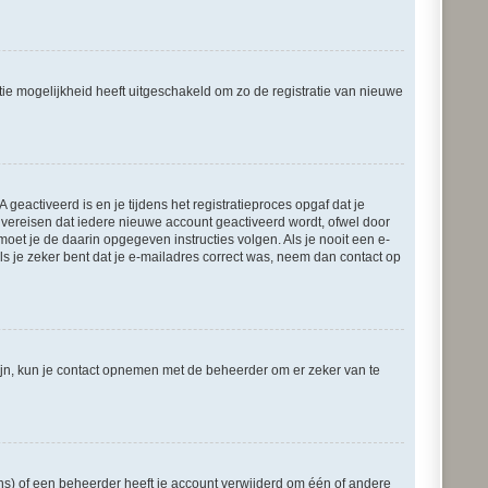
tie mogelijkheid heeft uitgeschakeld om zo de registratie van nieuwe
eactiveerd is en je tijdens het registratieproces opgaf dat je
s vereisen dat iedere nieuwe account geactiveerd wordt, ofwel door
moet je de daarin opgegeven instructies volgen. Als je nooit een e-
s je zeker bent dat je e-mailadres correct was, neem dan contact op
zijn, kun je contact opnemen met de beheerder om er zeker van te
ns) of een beheerder heeft je account verwijderd om één of andere