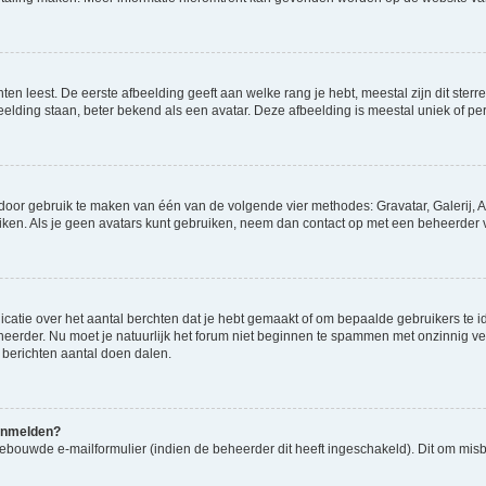
en leest. De eerste afbeelding geeft aan welke rang je hebt, meestal zijn dit sterre
eelding staan, beter bekend als een avatar. Deze afbeelding is meestal uniek of per
 door gebruik te maken van één van de volgende vier methodes: Gravatar, Galerij, A
ken. Als je geen avatars kunt gebruiken, neem dan contact op met een beheerder v
atie over het aantal berchten dat je hebt gemaakt of om bepaalde gebruikers te id
heerder. Nu moet je natuurlijk het forum niet beginnen te spammen met onzinnig ve
 berichten aantal doen dalen.
aanmelden?
ebouwde e-mailformulier (indien de beheerder dit heeft ingeschakeld). Dit om mis