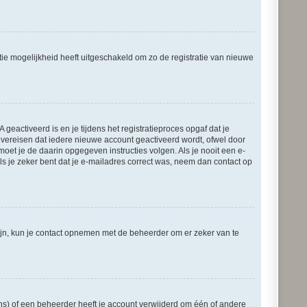
tie mogelijkheid heeft uitgeschakeld om zo de registratie van nieuwe
eactiveerd is en je tijdens het registratieproces opgaf dat je
s vereisen dat iedere nieuwe account geactiveerd wordt, ofwel door
moet je de daarin opgegeven instructies volgen. Als je nooit een e-
s je zeker bent dat je e-mailadres correct was, neem dan contact op
zijn, kun je contact opnemen met de beheerder om er zeker van te
ns) of een beheerder heeft je account verwijderd om één of andere