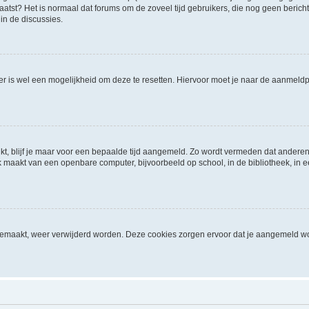
geplaatst? Het is normaal dat forums om de zoveel tijd gebruikers, die nog geen ber
in de discussies.
 er is wel een mogelijkheid om deze te resetten. Hiervoor moet je naar de aanmel
kt, blijf je maar voor een bepaalde tijd aangemeld. Zo wordt vermeden dat anderen
 maakt van een openbare computer, bijvoorbeeld op school, in de bibliotheek, in een
ngemaakt, weer verwijderd worden. Deze cookies zorgen ervoor dat je aangemeld wo