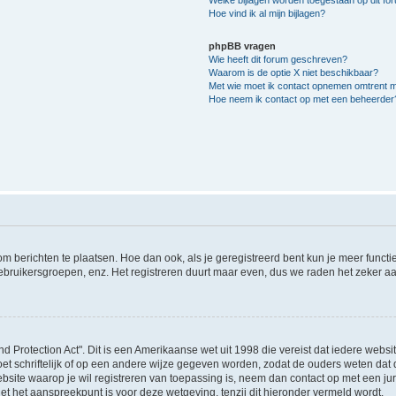
Hoe vind ik al mijn bijlagen?
phpBB vragen
Wie heeft dit forum geschreven?
Waarom is de optie X niet beschikbaar?
Met wie moet ik contact opnemen omtrent mis
Hoe neem ik contact op met een beheerder
 om berichten te plaatsen. Hoe dan ook, als je geregistreerd bent kun je meer funct
ebruikersgroepen, enz. Het registreren duurt maar even, dus we raden het zeker a
nd Protection Act". Dit is een Amerikaanse wet uit 1998 die vereist dat iedere webs
t schriftelijk of op een andere wijze gegeven worden, zodat de ouders weten dat 
e website waarop je wil registreren van toepassing is, neem dan contact op met een 
et het aanspreekpunt is voor deze wetgeving, tenzij dit hieronder vermeld wordt.