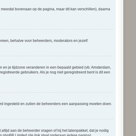
at meestal bovenaan op de pagina, maar dit kan verschillen), daarna
iedereen, behalve voor beheerders, moderators en jezelf.
gaan en je tijdzone veranderen in een bepaald gebied (vb: Amsterdam,
istreerde gebruikers. Als je nog niet geregistreerd bent is dit een
erkeerd ingesteld en zullen de beheerders een aanpassing moeten doen.
 altijd aan de beheerder vragen of hij het talenpakket, dat je nodig
an phpBB Limited (de link staat onderaan iedere pagina).