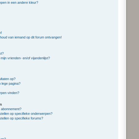
pen in een andere kleur?
n!
nhoud van iemand op dit forum ontvangen!
st?
mijn vrienden- en/of vijandenlijst?
ltaten op?
n lege pagina?
erpen vinden?
s
en abonnement?
stellen op specifieke onderwerpen?
stellen op specifieke forums?
rum?