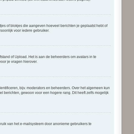
tjes of blokjes die aangeven hoeveel berichten je geplaatst hebt of
soonlijk voor iedere gebruiker.
fstand of Upload. Het is aan de beheerders om avatars in te
oor je vragen hierover.
entificeren, bijv. moderators en beheerders. Over het algemeen kun
el berichten, gewoon voor een hogere rang. Dit heeft zelfs mogelijk
bruik van het e-mailsysteem door anonieme gebruikers te