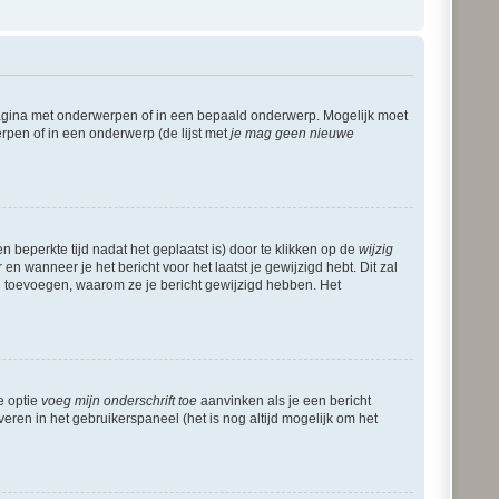
pagina met onderwerpen of in een bepaald onderwerp. Mogelijk moet
rpen of in een onderwerp (de lijst met
je mag geen nieuwe
 beperkte tijd nadat het geplaatst is) door te klikken op de
wijzig
en wanneer je het bericht voor het laatst je gewijzigd hebt. Dit zal
g toevoegen, waarom ze je bericht gewijzigd hebben. Het
e optie
voeg mijn onderschrift toe
aanvinken als je een bericht
veren in het gebruikerspaneel (het is nog altijd mogelijk om het