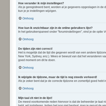
Hoe verander ik mijn instellingen?
Als je geregistreerd bent, worden al je gegevens opgeslagen in de 
kun je je instellingen wijzigen.
Omhoog
Hoe kan ik onzichtbaar zijn in de online gebruikers lijst?
In het gebruikerspaneel onder "foruminstellingen", vind je de optie
V
Omhoog
De tijden zijn niet correct!
Het is mogelijk dat de tijd die gegeven wordt van een andere tijdzon
New York, Sydney, enz.). Wees er bewust van dat het veranderen van 
goed moment om dit te doen.
Omhoog
Ik wijzigde de tijdzone, maar de tijd is nog steeds verkeerd!
Als je zeker bent dat je de correcte tijdzone en zomertijd goed hebt
Omhoog
Mijn taal zit niet in de lijst!
De meest voorkomende reden hiervoor is dat de beheerder je taal niet 
hebt, wil installeren. Indien het nog niet bestaat, mag je gerust d