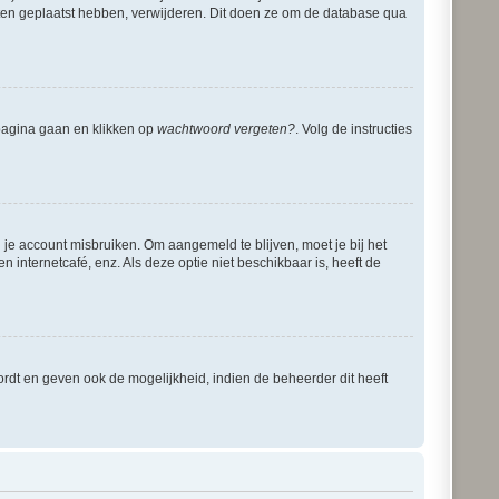
ichten geplaatst hebben, verwijderen. Dit doen ze om de database qua
dpagina gaan en klikken op
wachtwoord vergeten?
. Volg de instructies
 je account misbruiken. Om aangemeld te blijven, moet je bij het
 internetcafé, enz. Als deze optie niet beschikbaar is, heeft de
rdt en geven ook de mogelijkheid, indien de beheerder dit heeft