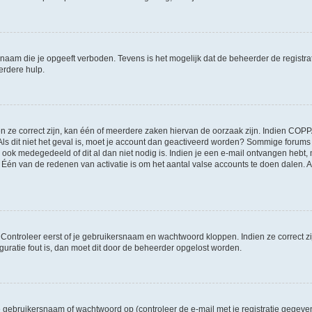
naam die je opgeeft verboden. Tevens is het mogelijk dat de beheerder de registra
erdere hulp.
ze correct zijn, kan één of meerdere zaken hiervan de oorzaak zijn. Indien COPPA g
 Als dit niet het geval is, moet je account dan geactiveerd worden? Sommige forum
 ook medegedeeld of dit al dan niet nodig is. Indien je een e-mail ontvangen hebt, 
én van de redenen van activatie is om het aantal valse accounts te doen dalen. Al
. Controleer eerst of je gebruikersnaam en wachtwoord kloppen. Indien ze correct 
iguratie fout is, dan moet dit door de beheerder opgelost worden.
gebruikersnaam of wachtwoord op (controleer de e-mail met je registratie gegeve