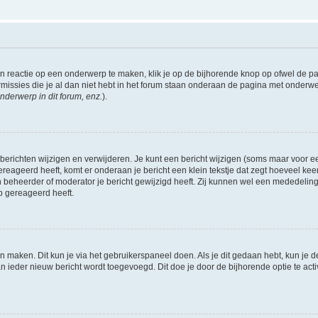
 reactie op een onderwerp te maken, klik je op de bijhorende knop op ofwel de 
missies die je al dan niet hebt in het forum staan onderaan de pagina met onderwe
nderwerp in dit forum, enz.
).
 berichten wijzigen en verwijderen. Je kunt een bericht wijzigen (soms maar voor een
ereageerd heeft, komt er onderaan je bericht een klein tekstje dat zegt hoeveel keer 
 beheerder of moderator je bericht gewijzigd heeft. Zij kunnen wel een mededelin
p gereageerd heeft.
én maken. Dit kun je via het gebruikerspaneel doen. Als je dit gedaan hebt, kun je d
an ieder nieuw bericht wordt toegevoegd. Dit doe je door de bijhorende optie te acti