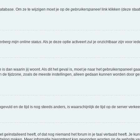
database. Om ze te wijzigen moet je op de
gebruikerspaneel
link klikken (deze sta
erberg mijn online status
. Als je deze optie activeert zul je onzichtbaar zijn voor 
e is dan waarin jij woont. Als dit het geval is, moet je naar het gebruikerspaneel 
de tijdzone, zoals de meeste instellingen, alleen gedaan kunnen worden door gereg
 ingevuld en de tijd is nog steeds anders, is waarschijnlijk de tijd op de server v
geïnstalleerd heeft, of dat nog niemand het forum in je taal vertaald heeft. Je kunt
e vertaling maken. Meer informatie hieromtrent kan gevonden worden op de website v