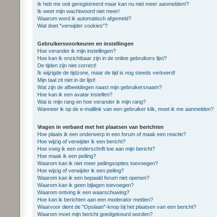
Ik heb me ooit geregistreerd maar kan nu niet meer aanmelden!?
Ik weet mijn wachtwoord niet meer!
Waarom word ik automatisch afgemeld?
Wat doet "verwijder cookies"?
Gebruikersvoorkeuren en instellingen
Hoe verander ik mijn instellingen?
Hoe kan ik onzichtbaar zijn in de online gebruikers lijst?
De tijden zijn niet correct!
Ik wijzigde de tijdzone, maar de tijd is nog steeds verkeerd!
Mijn taal zit niet in de lijst!
Wat zijn de afbeeldingen naast mijn gebruikersnaam?
Hoe kan ik een avatar instellen?
Wat is mijn rang en hoe verander ik mijn rang?
Wanneer ik op de e-maillink van een gebruiker klik, moet ik me aanmelden?
Vragen in verband met het plaatsen van berichten
Hoe plaats ik een onderwerp in een forum of maak een reactie?
Hoe wijzig of verwijder ik een bericht?
Hoe voeg ik een onderschrift toe aan mijn bericht?
Hoe maak ik een peiling?
Waarom kan ik niet meer peilingsopties toevoegen?
Hoe wijzig of verwijder ik een peiling?
Waarom kan ik een bepaald forum niet openen?
Waarom kan ik geen bijlagen toevoegen?
Waarom ontving ik een waarschuwing?
Hoe kan ik berichten aan een moderator melden?
Waarvoor dient de "Opslaan"-knop bij het plaatsen van een bericht?
Waarom moet mijn bericht goedgekeurd worden?