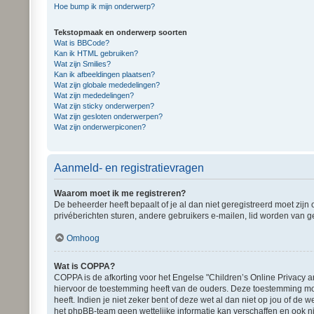
Hoe bump ik mijn onderwerp?
Tekstopmaak en onderwerp soorten
Wat is BBCode?
Kan ik HTML gebruiken?
Wat zijn Smilies?
Kan ik afbeeldingen plaatsen?
Wat zijn globale mededelingen?
Wat zijn mededelingen?
Wat zijn sticky onderwerpen?
Wat zijn gesloten onderwerpen?
Wat zijn onderwerpiconen?
Aanmeld- en registratievragen
Waarom moet ik me registreren?
De beheerder heeft bepaalt of je al dan niet geregistreerd moet zijn
privéberichten sturen, andere gebruikers e-mailen, lid worden van g
Omhoog
Wat is COPPA?
COPPA is de afkorting voor het Engelse "Children’s Online Privacy a
hiervoor de toestemming heeft van de ouders. Deze toestemming moe
heeft. Indien je niet zeker bent of deze wet al dan niet op jou of d
het phpBB-team geen wettelijke informatie kan verschaffen en ook ni