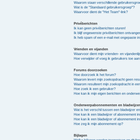
Waarom staan verschillende gebruikersgroe
Wat is de "Standaard gebruikersgroep"?
Waarvoor dient de "Het Team"-link?
Privéberichten
Ik kan geen privéberichten sturen!
Ik blijf ongewenste privéberichten ontvange
Ik heb spam of een e-mail met ongepaste i
Vrienden en vijanden
Waarvoor dient mijn vrienden- en vijandenlij
Hoe verwijder of voeg ik gebruikers toe aan 
Forums doorzoeken
Hoe doorzoek ik het forum?
Waarom levert mijn zoekopdracht geen resu
Waarom resulteert mijn zoekopdracht in ee
Hoe zoek ik een gebruiker?
Hoe kan ik mijn eigen berichten en onderw
Onderwerpabonnementen en bladwijzer
Wat is het verschil tussen een bladwijzer 
Hoe kan ik een bladwijzer of abonnement in
Hoe kan ik een bladwijzer of abonnement in
Hoe zeg ik mijn abonnement op?
Bijlagen
Welke bijlagen worden toegestaan op dit fo