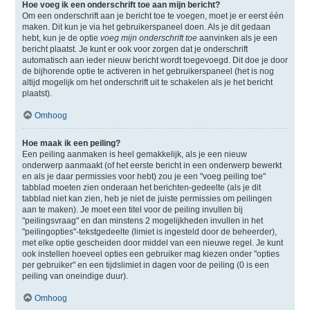
Hoe voeg ik een onderschrift toe aan mijn bericht?
Om een onderschrift aan je bericht toe te voegen, moet je er eerst één
maken. Dit kun je via het gebruikerspaneel doen. Als je dit gedaan
hebt, kun je de optie
voeg mijn onderschrift toe
aanvinken als je een
bericht plaatst. Je kunt er ook voor zorgen dat je onderschrift
automatisch aan ieder nieuw bericht wordt toegevoegd. Dit doe je door
de bijhorende optie te activeren in het gebruikerspaneel (het is nog
altijd mogelijk om het onderschrift uit te schakelen als je het bericht
plaatst).
Omhoog
Hoe maak ik een peiling?
Een peiling aanmaken is heel gemakkelijk, als je een nieuw
onderwerp aanmaakt (of het eerste bericht in een onderwerp bewerkt
en als je daar permissies voor hebt) zou je een "voeg peiling toe"
tabblad moeten zien onderaan het berichten-gedeelte (als je dit
tabblad niet kan zien, heb je niet de juiste permissies om peilingen
aan te maken). Je moet een titel voor de peiling invullen bij
"peilingsvraag" en dan minstens 2 mogelijkheden invullen in het
"peilingopties"-tekstgedeelte (limiet is ingesteld door de beheerder),
met elke optie gescheiden door middel van een nieuwe regel. Je kunt
ook instellen hoeveel opties een gebruiker mag kiezen onder "opties
per gebruiker" en een tijdslimiet in dagen voor de peiling (0 is een
peiling van oneindige duur).
Omhoog