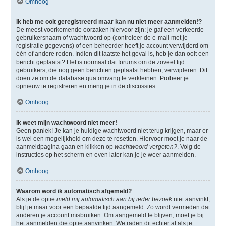
Omhoog
Ik heb me ooit geregistreerd maar kan nu niet meer aanmelden!?
De meest voorkomende oorzaken hiervoor zijn: je gaf een verkeerde
gebruikersnaam of wachtwoord op (controleer de e-mail met je
registratie gegevens) of een beheerder heeft je account verwijderd om
één of andere reden. Indien dit laatste het geval is, heb je dan ooit een
bericht geplaatst? Het is normaal dat forums om de zoveel tijd
gebruikers, die nog geen berichten geplaatst hebben, verwijderen. Dit
doen ze om de database qua omvang te verkleinen. Probeer je
opnieuw te registreren en meng je in de discussies.
Omhoog
Ik weet mijn wachtwoord niet meer!
Geen paniek! Je kan je huidige wachtwoord niet terug krijgen, maar er
is wel een mogelijkheid om deze te resetten. Hiervoor moet je naar de
aanmeldpagina gaan en klikken op
wachtwoord vergeten?
. Volg de
instructies op het scherm en even later kan je je weer aanmelden.
Omhoog
Waarom word ik automatisch afgemeld?
Als je de optie
meld mij automatisch aan bij ieder bezoek
niet aanvinkt,
blijf je maar voor een bepaalde tijd aangemeld. Zo wordt vermeden dat
anderen je account misbruiken. Om aangemeld te blijven, moet je bij
het aanmelden die optie aanvinken. We raden dit echter af als je