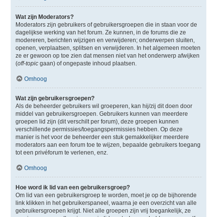
Wat zijn Moderators?
Moderators zijn gebruikers of gebruikersgroepen die in staan voor de
dagelijkse werking van het forum. Ze kunnen, in de forums die ze
modereren, berichten wijzigen en verwijderen; onderwerpen sluiten,
openen, verplaatsen, splitsen en verwijderen. In het algemeen moeten
ze er gewoon op toe zien dat mensen niet van het onderwerp afwijken
(
off-topic
gaan) of ongepaste inhoud plaatsen.
Omhoog
Wat zijn gebruikersgroepen?
Als de beheerder gebruikers wil groeperen, kan hij/zij dit doen door
middel van gebruikersgroepen. Gebruikers kunnen van meerdere
groepen lid zijn (dit verschilt per forum), deze groepen kunnen
verschillende permissies/toegangspermissies hebben. Op deze
manier is het voor de beheerder een stuk gemakkelijker meerdere
moderators aan een forum toe te wijzen, bepaalde gebruikers toegang
tot een privéforum te verlenen, enz.
Omhoog
Hoe word ik lid van een gebruikersgroep?
Om lid van een gebruikersgroep te worden, moet je op de bijhorende
link klikken in het gebruikerspaneel, waarna je een overzicht van alle
gebruikersgroepen krijgt. Niet alle groepen zijn vrij toegankelijk, ze