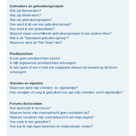
Gebruikers en gebruikersgroepen
Wat zijn Beheerders?
Wat zijn Moderators?
Wat zijn gebruikersgroepen?
Hoe word ik lid van een gebruikersgroep?
Hoe word ik een groepsleider?
Waarom staan verschillende gebruikersgroepen in een andere kleur?
Wat is de "Standaard gebruikersgroep"?
Waarvoor dient de "Het Team"-link?
Privéberichten
Ik kan geen privéberichten sturen!
Ik blijf ongewenste privéberichten ontvangen!
Ik heb spam of een e-mail met ongepaste inhoud van iemand op dit forum
ontvangen!
Vrienden en vijanden
Waarvoor dient mijn vrienden- en vijandenlijst?
Hoe verwijder of voeg ik gebruikers toe aan mijn vrienden- en/of vijandenlijst?
Forums doorzoeken
Hoe doorzoek ik het forum?
Waarom levert mijn zoekopdracht geen resultaten op?
Waarom resulteert mijn zoekopdracht in een lege pagina?
Hoe zoek ik een gebruiker?
Hoe kan ik mijn eigen berichten en onderwerpen vinden?