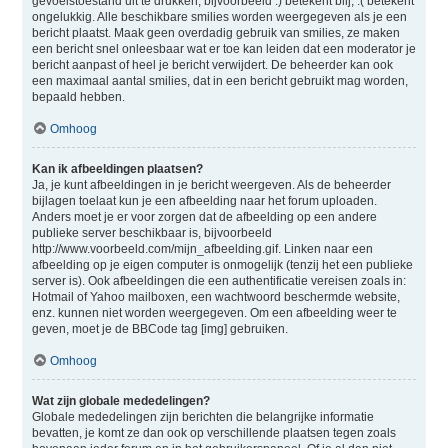
gevoelstoestand uit te drukken, bijvoorbeeld :) betekent blij, :( betekent
ongelukkig. Alle beschikbare smilies worden weergegeven als je een
bericht plaatst. Maak geen overdadig gebruik van smilies, ze maken
een bericht snel onleesbaar wat er toe kan leiden dat een moderator je
bericht aanpast of heel je bericht verwijdert. De beheerder kan ook
een maximaal aantal smilies, dat in een bericht gebruikt mag worden,
bepaald hebben.
Omhoog
Kan ik afbeeldingen plaatsen?
Ja, je kunt afbeeldingen in je bericht weergeven. Als de beheerder
bijlagen toelaat kun je een afbeelding naar het forum uploaden.
Anders moet je er voor zorgen dat de afbeelding op een andere
publieke server beschikbaar is, bijvoorbeeld
http://www.voorbeeld.com/mijn_afbeelding.gif. Linken naar een
afbeelding op je eigen computer is onmogelijk (tenzij het een publieke
server is). Ook afbeeldingen die een authentificatie vereisen zoals in:
Hotmail of Yahoo mailboxen, een wachtwoord beschermde website,
enz. kunnen niet worden weergegeven. Om een afbeelding weer te
geven, moet je de BBCode tag [img] gebruiken.
Omhoog
Wat zijn globale mededelingen?
Globale mededelingen zijn berichten die belangrijke informatie
bevatten, je komt ze dan ook op verschillende plaatsen tegen zoals