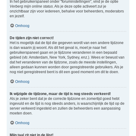
In het gebruikerspaneel onder "foruminstellingen", vind je de optie
Verberg mijn online status
. Als je deze optie activeert zul je
onzichtbaar zijn voor iedereen, behalve voor beheerders, moderators
en jezelf.
Omhoog
De tijden zijn niet correct!
Het is mogelijk dat de tijd die gegeven wordt van een andere tijdzone
is dan waarin jij woont. Als dit het geval is, moet je naar het
gebruikerspaneel gaan en je tijdzone veranderen in een bepaald
gebied (vb: Amsterdam, New York, Sydney, enz.). Wees er bewust van
dat het veranderen van de tijdzone, zoals de meeste instellingen,
alleen gedaan kunnen worden door geregistreerde gebruikers. Als je
nog niet geregistreerd bent is dit een goed moment om dit te doen.
Omhoog
Ik wijzigde de tijdzone, maar de tijd is nog steeds verkeerd!
Als je zeker bent dat je de correcte tijdzone en zomertijd goed hebt
ingevuld en de tijd is nog steeds anders, is waarschijnlijk de tijd op de
server verkeerd ingesteld en zullen de beheerders een aanpassing
moeten doen.
Omhoog
Mijn taal zit niet in de lijst!