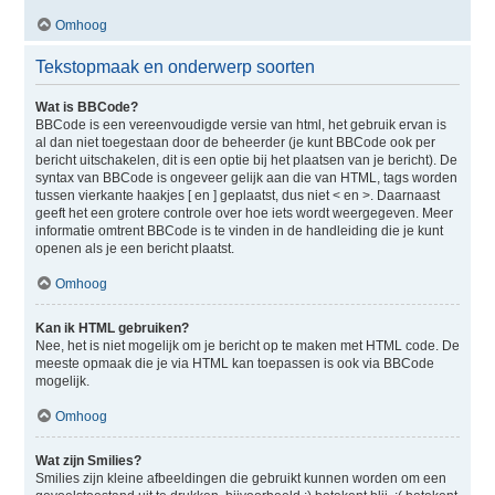
Omhoog
Tekstopmaak en onderwerp soorten
Wat is BBCode?
BBCode is een vereenvoudigde versie van html, het gebruik ervan is
al dan niet toegestaan door de beheerder (je kunt BBCode ook per
bericht uitschakelen, dit is een optie bij het plaatsen van je bericht). De
syntax van BBCode is ongeveer gelijk aan die van HTML, tags worden
tussen vierkante haakjes [ en ] geplaatst, dus niet < en >. Daarnaast
geeft het een grotere controle over hoe iets wordt weergegeven. Meer
informatie omtrent BBCode is te vinden in de handleiding die je kunt
openen als je een bericht plaatst.
Omhoog
Kan ik HTML gebruiken?
Nee, het is niet mogelijk om je bericht op te maken met HTML code. De
meeste opmaak die je via HTML kan toepassen is ook via BBCode
mogelijk.
Omhoog
Wat zijn Smilies?
Smilies zijn kleine afbeeldingen die gebruikt kunnen worden om een