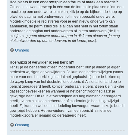
Hoe plaats ik een onderwerp in een forum of maak een reactie?
Om een nieuw onderwerp in één van de forums te plaatsen of om een
reactie op een onderwerp te maken, klik je op de bijhorende knop op
ofwel de pagina met onderwerpen of in een bepaald onderwerp.
Mogelijk moet je je registreren voor je een nieuw onderwerp kan
aanmaken, de permissies die je al dan niet hebt in het forum staan
onderaan de pagina met onderwerpen of in een onderwerp (de lijst
met
je mag geen nieuwe onderwerpen in dit forum plaatsen, je mag
niet antwoorden op een onderwerp in dit forum, enz.
).
Omhoog
Hoe wijzig of verwijder ik een bericht?
Tenzij je de beheerder of een moderator bent, kun je alleen je eigen
berichten wijzigen en verwijderen. Je kunt een bericht wijzigen (soms
maar voor een beperkte tijd nadat het geplaatst is) door te klikken op
de
wijzig
knop van het desbetreffende bericht. Als er al iemand op je
bericht gereageerd heeft, komt er onderaan je bericht een klein tekstje
dat zegt hoeveel keer en wanneer je het bericht voor het laatst je
gewijzigd hebt. Dit zal niet verschijnen als nog niemand gereageerd
heeft, evenmin als een beheerder of moderator je bericht gewijzigd
heeft. Zij kunnen wel een mededeling toevoegen, waarom ze je bericht
gewijzigd hebben. Het verwijderen van een bericht is niet meer
mogelijk zodra er iemand op gereageerd heeft.
Omhoog