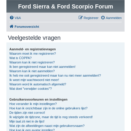
Ford Sierra & Ford Scorpio Forum
V&A
Registreer
Aanmelden
Forumoverzicht
Veelgestelde vragen
Aanmeld- en registratievragen
Waarom moet ik me registreren?
Wat is COPPA?
Waarom kan ik niet registreren?
Ik ben geregistreerd maar kan niet aanmelden!
Waarom kan ik niet aanmelden?
Ik heb me ooit geregistreerd maar kan nu niet meer aanmelden!?
Ik weet mijn wachtwoord niet meer!
Waarom word ik automatisch afgemeld?
Wat doet "verwijder cookies"?
Gebruikersvoorkeuren en instellingen
Hoe verander ik mijn instellingen?
Hoe kan ik onzichtbaar zijn in de online gebruikers lijst?
De tijden zijn niet correct!
Ik wijzigde de tijdzone, maar de tijd is nog steeds verkeerd!
Mijn taal zit niet in de lijst!
Wat zijn de afbeeldingen naast mijn gebruikersnaam?
Hoe kan ik een avatar instellen?