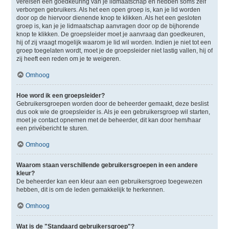
vereisen een goedkeuring van je lidmaatschap en hebben soms zelf
verborgen gebruikers. Als het een open groep is, kan je lid worden
door op de hiervoor dienende knop te klikken. Als het een gesloten
groep is, kan je je lidmaatschap aanvragen door op de bijhorende
knop te klikken. De groepsleider moet je aanvraag dan goedkeuren,
hij of zij vraagt mogelijk waarom je lid wil worden. Indien je niet tot een
groep toegelaten wordt, moet je de groepsleider niet lastig vallen, hij of
zij heeft een reden om je te weigeren.
Omhoog
Hoe word ik een groepsleider?
Gebruikersgroepen worden door de beheerder gemaakt, deze beslist
dus ook wie de groepsleider is. Als je een gebruikersgroep wil starten,
moet je contact opnemen met de beheerder, dit kan door hem/haar
een privébericht te sturen.
Omhoog
Waarom staan verschillende gebruikersgroepen in een andere
kleur?
De beheerder kan een kleur aan een gebruikersgroep toegewezen
hebben, dit is om de leden gemakkelijk te herkennen.
Omhoog
Wat is de "Standaard gebruikersgroep"?