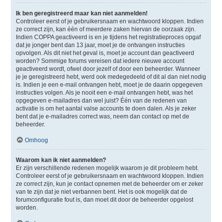
Ik ben geregistreerd maar kan niet aanmelden!
Controleer eerst of je gebruikersnaam en wachtwoord kloppen. Indien
ze correct zijn, kan één of meerdere zaken hiervan de oorzaak zijn.
Indien COPPA geactiveerd is en je tijdens het registratieproces opgaf
dat je jonger bent dan 13 jaar, moet je de ontvangen instructies
opvolgen. Als dit niet het geval is, moet je account dan geactiveerd
worden? Sommige forums vereisen dat iedere nieuwe account
geactiveerd wordt, ofwel door jezelf of door een beheerder. Wanneer
je je geregistreerd hebt, werd ook medegedeeld of dit al dan niet nodig
is. Indien je een e-mail ontvangen hebt, moet je de daarin opgegeven
instructies volgen. Als je nooit een e-mail ontvangen hebt, was het
opgegeven e-mailadres dan wel juist? Één van de redenen van
activatie is om het aantal valse accounts te doen dalen. Als je zeker
bent dat je e-mailadres correct was, neem dan contact op met de
beheerder.
Omhoog
Waarom kan ik niet aanmelden?
Er zijn verschillende redenen mogelijk waarom je dit probleem hebt.
Controleer eerst of je gebruikersnaam en wachtwoord kloppen. Indien
ze correct zijn, kun je contact opnemen met de beheerder om er zeker
van te zijn dat je niet verbannen bent. Het is ook mogelijk dat de
forumconfiguratie fout is, dan moet dit door de beheerder opgelost
worden.