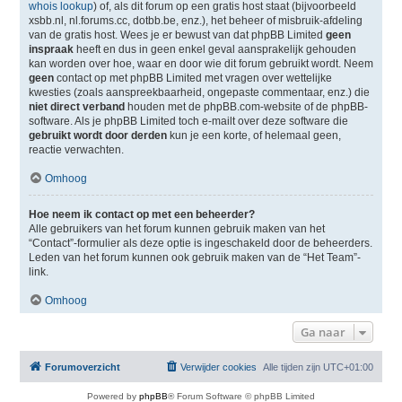
whois lookup
) of, als dit forum op een gratis host staat (bijvoorbeeld
xsbb.nl, nl.forums.cc, dotbb.be, enz.), het beheer of misbruik-afdeling
van de gratis host. Wees je er bewust van dat phpBB Limited
geen
inspraak
heeft en dus in geen enkel geval aansprakelijk gehouden
kan worden over hoe, waar en door wie dit forum gebruikt wordt. Neem
geen
contact op met phpBB Limited met vragen over wettelijke
kwesties (zoals aanspreekbaarheid, ongepaste commentaar, enz.) die
niet direct verband
houden met de phpBB.com-website of de phpBB-
software. Als je phpBB Limited toch e-mailt over deze software die
gebruikt wordt door derden
kun je een korte, of helemaal geen,
reactie verwachten.
Omhoog
Hoe neem ik contact op met een beheerder?
Alle gebruikers van het forum kunnen gebruik maken van het
“Contact”-formulier als deze optie is ingeschakeld door de beheerders.
Leden van het forum kunnen ook gebruik maken van de “Het Team”-
link.
Omhoog
Ga naar
Forumoverzicht
Verwijder cookies
Alle tijden zijn
UTC+01:00
Powered by
phpBB
® Forum Software © phpBB Limited