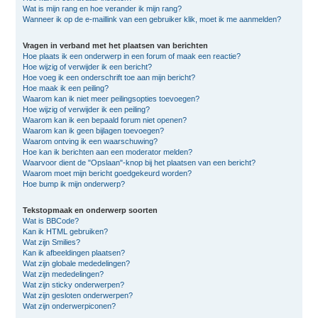
Wat is mijn rang en hoe verander ik mijn rang?
Wanneer ik op de e-maillink van een gebruiker klik, moet ik me aanmelden?
Vragen in verband met het plaatsen van berichten
Hoe plaats ik een onderwerp in een forum of maak een reactie?
Hoe wijzig of verwijder ik een bericht?
Hoe voeg ik een onderschrift toe aan mijn bericht?
Hoe maak ik een peiling?
Waarom kan ik niet meer peilingsopties toevoegen?
Hoe wijzig of verwijder ik een peiling?
Waarom kan ik een bepaald forum niet openen?
Waarom kan ik geen bijlagen toevoegen?
Waarom ontving ik een waarschuwing?
Hoe kan ik berichten aan een moderator melden?
Waarvoor dient de "Opslaan"-knop bij het plaatsen van een bericht?
Waarom moet mijn bericht goedgekeurd worden?
Hoe bump ik mijn onderwerp?
Tekstopmaak en onderwerp soorten
Wat is BBCode?
Kan ik HTML gebruiken?
Wat zijn Smilies?
Kan ik afbeeldingen plaatsen?
Wat zijn globale mededelingen?
Wat zijn mededelingen?
Wat zijn sticky onderwerpen?
Wat zijn gesloten onderwerpen?
Wat zijn onderwerpiconen?