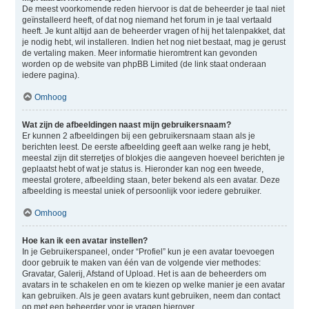
De meest voorkomende reden hiervoor is dat de beheerder je taal niet
geïnstalleerd heeft, of dat nog niemand het forum in je taal vertaald
heeft. Je kunt altijd aan de beheerder vragen of hij het talenpakket, dat
je nodig hebt, wil installeren. Indien het nog niet bestaat, mag je gerust
de vertaling maken. Meer informatie hieromtrent kan gevonden
worden op de website van phpBB Limited (de link staat onderaan
iedere pagina).
Omhoog
Wat zijn de afbeeldingen naast mijn gebruikersnaam?
Er kunnen 2 afbeeldingen bij een gebruikersnaam staan als je
berichten leest. De eerste afbeelding geeft aan welke rang je hebt,
meestal zijn dit sterretjes of blokjes die aangeven hoeveel berichten je
geplaatst hebt of wat je status is. Hieronder kan nog een tweede,
meestal grotere, afbeelding staan, beter bekend als een avatar. Deze
afbeelding is meestal uniek of persoonlijk voor iedere gebruiker.
Omhoog
Hoe kan ik een avatar instellen?
In je Gebruikerspaneel, onder “Profiel” kun je een avatar toevoegen
door gebruik te maken van één van de volgende vier methodes:
Gravatar, Galerij, Afstand of Upload. Het is aan de beheerders om
avatars in te schakelen en om te kiezen op welke manier je een avatar
kan gebruiken. Als je geen avatars kunt gebruiken, neem dan contact
op met een beheerder voor je vragen hierover.