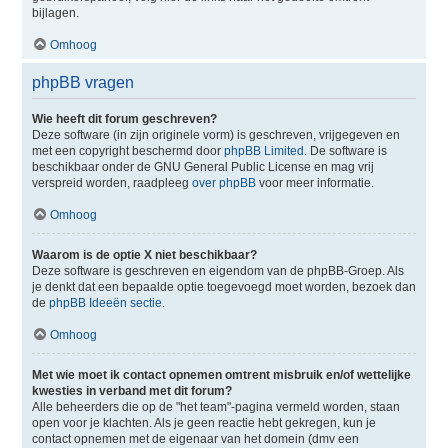
bijlagen.
Omhoog
phpBB vragen
Wie heeft dit forum geschreven?
Deze software (in zijn originele vorm) is geschreven, vrijgegeven en
met een copyright beschermd door
phpBB Limited
. De software is
beschikbaar onder de GNU General Public License en mag vrij
verspreid worden, raadpleeg
over phpBB
voor meer informatie.
Omhoog
Waarom is de optie X niet beschikbaar?
Deze software is geschreven en eigendom van de phpBB-Groep. Als
je denkt dat een bepaalde optie toegevoegd moet worden, bezoek dan
de
phpBB Ideeën sectie
.
Omhoog
Met wie moet ik contact opnemen omtrent misbruik en/of wettelijke
kwesties in verband met dit forum?
Alle beheerders die op de "het team"-pagina vermeld worden, staan
open voor je klachten. Als je geen reactie hebt gekregen, kun je
contact opnemen met de eigenaar van het domein (dmv een