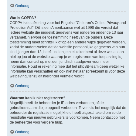
Omhoog
Wat is COPPA?
COPPA is de afkorting voor het Engelse "Children’s Online Privacy and
Protection Act". Dit is een Amerikaanse wet uit 1998 die vereist dat
iedere website die mogelijk gegevens van jongeren onder de 13 jaar
verzamelt, hiervoor de toestemming heeft van de ouders. Deze
toestemming moet schriftelijk of op een andere wijze gegeven worden,
zodat de ouders weten dat de website persoonlijke gegevens van hun
kind, jonger dan 13, heeft. Indien je niet zeker bent of deze wet al dan
niet op jou of de website waarop je wil registreren van toepassing is,
neem dan contact op met een juridisch raadgever voor meer
informatie. Houd er rekening mee dat het phpBB-team geen wettelijke
informatie kan verschaffen en ook niet het aanspreekpunt is voor deze
wetgeving, tenzij dit hieronder vermeld wordt.
Omhoog
Waarom kan ik niet registreren?
Mogelijk heeft de beheerder je IP-adres verbannen, of de
gebruikersnaam die je opgeeft verboden. Tevens is het mogelijk dat de
beheerder de registratie mogelijkheid heeft uitgeschakeld om zo de
registratie van nieuwe gebruikers te voorkomen. Neem contact op met
de beheerder voor verdere hulp.
Omhoog