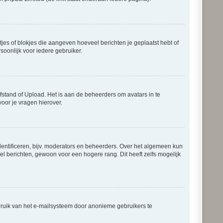
tjes of blokjes die aangeven hoeveel berichten je geplaatst hebt of
soonlijk voor iedere gebruiker.
fstand of Upload. Het is aan de beheerders om avatars in te
oor je vragen hierover.
entificeren, bijv. moderators en beheerders. Over het algemeen kun
el berichten, gewoon voor een hogere rang. Dit heeft zelfs mogelijk
bruik van het e-mailsysteem door anonieme gebruikers te