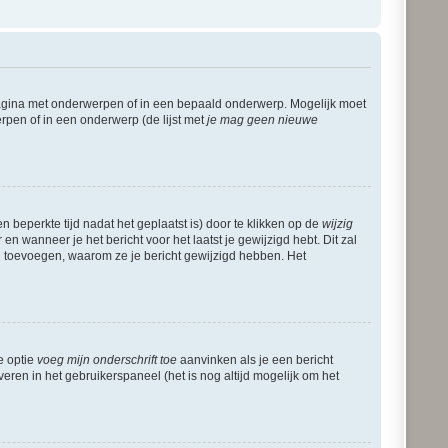
pagina met onderwerpen of in een bepaald onderwerp. Mogelijk moet
rpen of in een onderwerp (de lijst met
je mag geen nieuwe
 beperkte tijd nadat het geplaatst is) door te klikken op de
wijzig
en wanneer je het bericht voor het laatst je gewijzigd hebt. Dit zal
g toevoegen, waarom ze je bericht gewijzigd hebben. Het
e optie
voeg mijn onderschrift toe
aanvinken als je een bericht
veren in het gebruikerspaneel (het is nog altijd mogelijk om het