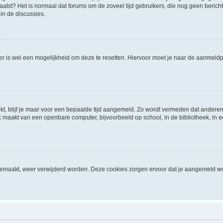
geplaatst? Het is normaal dat forums om de zoveel tijd gebruikers, die nog geen ber
in de discussies.
 er is wel een mogelijkheid om deze te resetten. Hiervoor moet je naar de aanmel
kt, blijf je maar voor een bepaalde tijd aangemeld. Zo wordt vermeden dat anderen
 maakt van een openbare computer, bijvoorbeeld op school, in de bibliotheek, in een
ngemaakt, weer verwijderd worden. Deze cookies zorgen ervoor dat je aangemeld wo