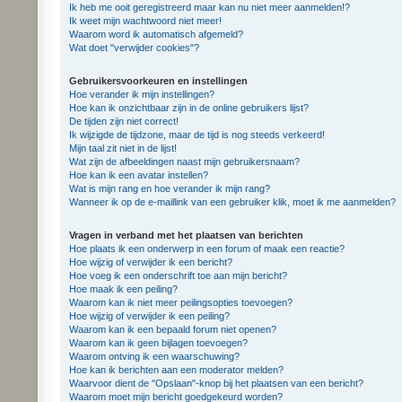
Ik heb me ooit geregistreerd maar kan nu niet meer aanmelden!?
Ik weet mijn wachtwoord niet meer!
Waarom word ik automatisch afgemeld?
Wat doet "verwijder cookies"?
Gebruikersvoorkeuren en instellingen
Hoe verander ik mijn instellingen?
Hoe kan ik onzichtbaar zijn in de online gebruikers lijst?
De tijden zijn niet correct!
Ik wijzigde de tijdzone, maar de tijd is nog steeds verkeerd!
Mijn taal zit niet in de lijst!
Wat zijn de afbeeldingen naast mijn gebruikersnaam?
Hoe kan ik een avatar instellen?
Wat is mijn rang en hoe verander ik mijn rang?
Wanneer ik op de e-maillink van een gebruiker klik, moet ik me aanmelden?
Vragen in verband met het plaatsen van berichten
Hoe plaats ik een onderwerp in een forum of maak een reactie?
Hoe wijzig of verwijder ik een bericht?
Hoe voeg ik een onderschrift toe aan mijn bericht?
Hoe maak ik een peiling?
Waarom kan ik niet meer peilingsopties toevoegen?
Hoe wijzig of verwijder ik een peiling?
Waarom kan ik een bepaald forum niet openen?
Waarom kan ik geen bijlagen toevoegen?
Waarom ontving ik een waarschuwing?
Hoe kan ik berichten aan een moderator melden?
Waarvoor dient de "Opslaan"-knop bij het plaatsen van een bericht?
Waarom moet mijn bericht goedgekeurd worden?