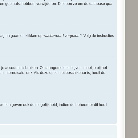
ichten geplaatst hebben, verwijderen. Dit doen ze om de database qua
dpagina gaan en klikken op
wachtwoord vergeten?
. Volg de instructies
 je account misbruiken. Om aangemeld te blijven, moet je bij het
 internetcafé, enz. Als deze optie niet beschikbaar is, heeft de
rdt en geven ook de mogelijkheid, indien de beheerder dit heeft