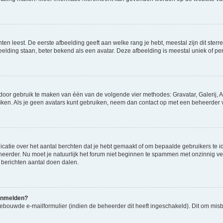
en leest. De eerste afbeelding geeft aan welke rang je hebt, meestal zijn dit sterre
eelding staan, beter bekend als een avatar. Deze afbeelding is meestal uniek of per
 door gebruik te maken van één van de volgende vier methodes: Gravatar, Galerij, A
ken. Als je geen avatars kunt gebruiken, neem dan contact op met een beheerder v
atie over het aantal berchten dat je hebt gemaakt of om bepaalde gebruikers te id
heerder. Nu moet je natuurlijk het forum niet beginnen te spammen met onzinnig ve
 berichten aantal doen dalen.
aanmelden?
ebouwde e-mailformulier (indien de beheerder dit heeft ingeschakeld). Dit om mis