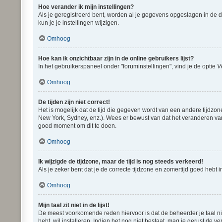
Hoe verander ik mijn instellingen?
Als je geregistreerd bent, worden al je gegevens opgeslagen in de 
kun je je instellingen wijzigen.
Omhoog
Hoe kan ik onzichtbaar zijn in de online gebruikers lijst?
In het gebruikerspaneel onder "foruminstellingen", vind je de optie
V
Omhoog
De tijden zijn niet correct!
Het is mogelijk dat de tijd die gegeven wordt van een andere tijdzon
New York, Sydney, enz.). Wees er bewust van dat het veranderen van 
goed moment om dit te doen.
Omhoog
Ik wijzigde de tijdzone, maar de tijd is nog steeds verkeerd!
Als je zeker bent dat je de correcte tijdzone en zomertijd goed hebt
Omhoog
Mijn taal zit niet in de lijst!
De meest voorkomende reden hiervoor is dat de beheerder je taal niet 
hebt, wil installeren. Indien het nog niet bestaat, mag je gerust d