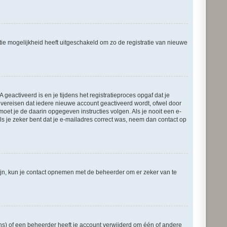
tie mogelijkheid heeft uitgeschakeld om zo de registratie van nieuwe
eactiveerd is en je tijdens het registratieproces opgaf dat je
s vereisen dat iedere nieuwe account geactiveerd wordt, ofwel door
moet je de daarin opgegeven instructies volgen. Als je nooit een e-
s je zeker bent dat je e-mailadres correct was, neem dan contact op
zijn, kun je contact opnemen met de beheerder om er zeker van te
ns) of een beheerder heeft je account verwijderd om één of andere