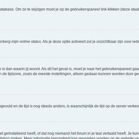
database. Om ze te wijzigen moet je op de
gebruikerspaneel
link klikken (deze sta
erberg mijn online status
. Als je deze optie activeert zul je onzichtbaar zijn voor 
e is dan waarin jij woont. Als dit het geval is, moet je naar het gebruikerspaneel 
de tijdzone, zoals de meeste instellingen, alleen gedaan kunnen worden door gereg
 ingevuld en de tijd is nog steeds anders, is waarschijnlijk de tijd op de server v
geïnstalleerd heeft, of dat nog niemand het forum in je taal vertaald heeft. Je kunt
e vertaling maken. Meer informatie hieromtrent kan gevonden worden op de website v