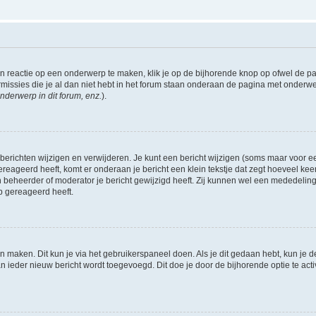
 reactie op een onderwerp te maken, klik je op de bijhorende knop op ofwel de 
missies die je al dan niet hebt in het forum staan onderaan de pagina met onderwe
nderwerp in dit forum, enz.
).
 berichten wijzigen en verwijderen. Je kunt een bericht wijzigen (soms maar voor een
ereageerd heeft, komt er onderaan je bericht een klein tekstje dat zegt hoeveel keer 
 beheerder of moderator je bericht gewijzigd heeft. Zij kunnen wel een mededelin
p gereageerd heeft.
én maken. Dit kun je via het gebruikerspaneel doen. Als je dit gedaan hebt, kun je d
an ieder nieuw bericht wordt toegevoegd. Dit doe je door de bijhorende optie te acti