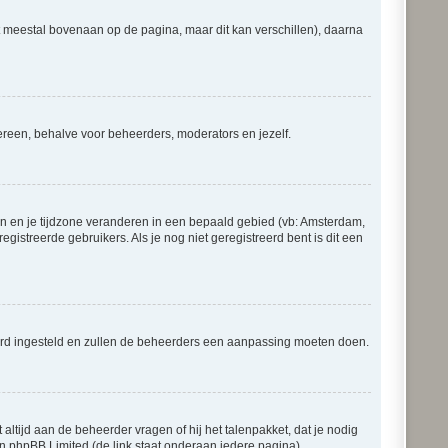
at meestal bovenaan op de pagina, maar dit kan verschillen), daarna
iedereen, behalve voor beheerders, moderators en jezelf.
gaan en je tijdzone veranderen in een bepaald gebied (vb: Amsterdam,
istreerde gebruikers. Als je nog niet geregistreerd bent is dit een
erkeerd ingesteld en zullen de beheerders een aanpassing moeten doen.
 altijd aan de beheerder vragen of hij het talenpakket, dat je nodig
an phpBB Limited (de link staat onderaan iedere pagina).