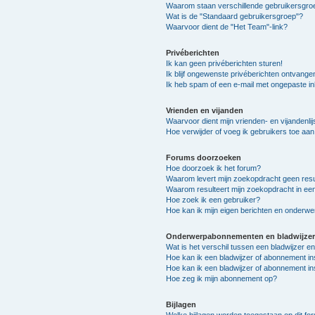
Waarom staan verschillende gebruikersgroe
Wat is de "Standaard gebruikersgroep"?
Waarvoor dient de "Het Team"-link?
Privéberichten
Ik kan geen privéberichten sturen!
Ik blijf ongewenste privéberichten ontvange
Ik heb spam of een e-mail met ongepaste i
Vrienden en vijanden
Waarvoor dient mijn vrienden- en vijandenlij
Hoe verwijder of voeg ik gebruikers toe aan 
Forums doorzoeken
Hoe doorzoek ik het forum?
Waarom levert mijn zoekopdracht geen resu
Waarom resulteert mijn zoekopdracht in ee
Hoe zoek ik een gebruiker?
Hoe kan ik mijn eigen berichten en onderw
Onderwerpabonnementen en bladwijzer
Wat is het verschil tussen een bladwijzer 
Hoe kan ik een bladwijzer of abonnement in
Hoe kan ik een bladwijzer of abonnement in
Hoe zeg ik mijn abonnement op?
Bijlagen
Welke bijlagen worden toegestaan op dit fo