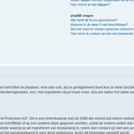
Hoe vind ik al mijn bijlagen?
phpBB vragen
Wie heeft dit forum geschreven?
Waarom is de optie X niet beschikbaar?
Met wie moet ik contact opnemen omtrent mis
Hoe neem ik contact op met een beheerder
 om berichten te plaatsen. Hoe dan ook, als je geregistreerd bent kun je meer funct
ebruikersgroepen, enz. Het registreren duurt maar even, dus we raden het zeker a
nd Protection Act". Dit is een Amerikaanse wet uit 1998 die vereist dat iedere webs
t schriftelijk of op een andere wijze gegeven worden, zodat de ouders weten dat 
e website waarop je wil registreren van toepassing is, neem dan contact op met een 
et het aanspreekpunt is voor deze wetgeving, tenzij dit hieronder vermeld wordt.