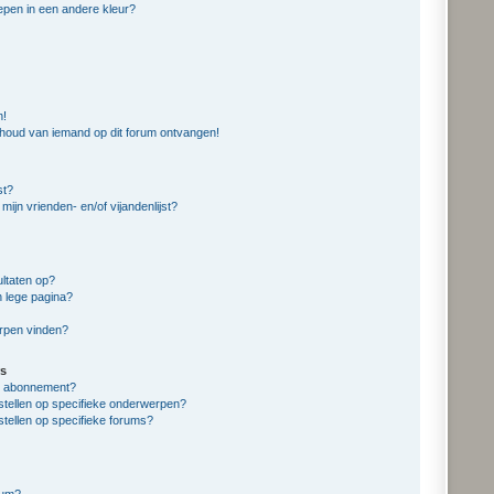
pen in een andere kleur?
n!
nhoud van iemand op dit forum ontvangen!
st?
mijn vrienden- en/of vijandenlijst?
ltaten op?
n lege pagina?
erpen vinden?
s
en abonnement?
stellen op specifieke onderwerpen?
stellen op specifieke forums?
rum?