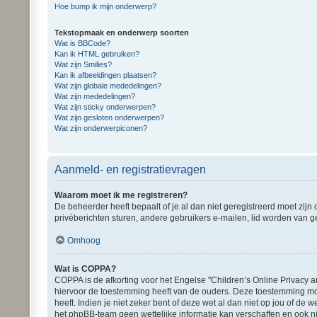
Hoe bump ik mijn onderwerp?
Tekstopmaak en onderwerp soorten
Wat is BBCode?
Kan ik HTML gebruiken?
Wat zijn Smilies?
Kan ik afbeeldingen plaatsen?
Wat zijn globale mededelingen?
Wat zijn mededelingen?
Wat zijn sticky onderwerpen?
Wat zijn gesloten onderwerpen?
Wat zijn onderwerpiconen?
Aanmeld- en registratievragen
Waarom moet ik me registreren?
De beheerder heeft bepaalt of je al dan niet geregistreerd moet zijn
privéberichten sturen, andere gebruikers e-mailen, lid worden van g
Omhoog
Wat is COPPA?
COPPA is de afkorting voor het Engelse "Children’s Online Privacy a
hiervoor de toestemming heeft van de ouders. Deze toestemming moe
heeft. Indien je niet zeker bent of deze wet al dan niet op jou of d
het phpBB-team geen wettelijke informatie kan verschaffen en ook ni