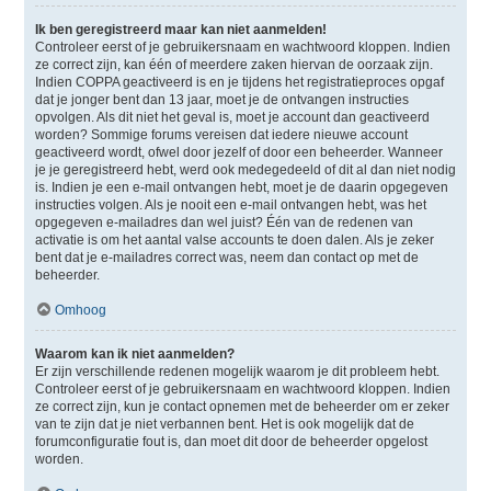
Ik ben geregistreerd maar kan niet aanmelden!
Controleer eerst of je gebruikersnaam en wachtwoord kloppen. Indien
ze correct zijn, kan één of meerdere zaken hiervan de oorzaak zijn.
Indien COPPA geactiveerd is en je tijdens het registratieproces opgaf
dat je jonger bent dan 13 jaar, moet je de ontvangen instructies
opvolgen. Als dit niet het geval is, moet je account dan geactiveerd
worden? Sommige forums vereisen dat iedere nieuwe account
geactiveerd wordt, ofwel door jezelf of door een beheerder. Wanneer
je je geregistreerd hebt, werd ook medegedeeld of dit al dan niet nodig
is. Indien je een e-mail ontvangen hebt, moet je de daarin opgegeven
instructies volgen. Als je nooit een e-mail ontvangen hebt, was het
opgegeven e-mailadres dan wel juist? Één van de redenen van
activatie is om het aantal valse accounts te doen dalen. Als je zeker
bent dat je e-mailadres correct was, neem dan contact op met de
beheerder.
Omhoog
Waarom kan ik niet aanmelden?
Er zijn verschillende redenen mogelijk waarom je dit probleem hebt.
Controleer eerst of je gebruikersnaam en wachtwoord kloppen. Indien
ze correct zijn, kun je contact opnemen met de beheerder om er zeker
van te zijn dat je niet verbannen bent. Het is ook mogelijk dat de
forumconfiguratie fout is, dan moet dit door de beheerder opgelost
worden.