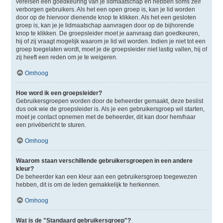
vereisen een goedkeuring van je lidmaatschap en hebben soms zelf
verborgen gebruikers. Als het een open groep is, kan je lid worden
door op de hiervoor dienende knop te klikken. Als het een gesloten
groep is, kan je je lidmaatschap aanvragen door op de bijhorende
knop te klikken. De groepsleider moet je aanvraag dan goedkeuren,
hij of zij vraagt mogelijk waarom je lid wil worden. Indien je niet tot een
groep toegelaten wordt, moet je de groepsleider niet lastig vallen, hij of
zij heeft een reden om je te weigeren.
Omhoog
Hoe word ik een groepsleider?
Gebruikersgroepen worden door de beheerder gemaakt, deze beslist
dus ook wie de groepsleider is. Als je een gebruikersgroep wil starten,
moet je contact opnemen met de beheerder, dit kan door hem/haar
een privébericht te sturen.
Omhoog
Waarom staan verschillende gebruikersgroepen in een andere
kleur?
De beheerder kan een kleur aan een gebruikersgroep toegewezen
hebben, dit is om de leden gemakkelijk te herkennen.
Omhoog
Wat is de "Standaard gebruikersgroep"?