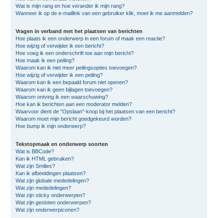
Wat is mijn rang en hoe verander ik mijn rang?
Wanneer ik op de e-maillink van een gebruiker klik, moet ik me aanmelden?
Vragen in verband met het plaatsen van berichten
Hoe plaats ik een onderwerp in een forum of maak een reactie?
Hoe wijzig of verwijder ik een bericht?
Hoe voeg ik een onderschrift toe aan mijn bericht?
Hoe maak ik een peiling?
Waarom kan ik niet meer peilingsopties toevoegen?
Hoe wijzig of verwijder ik een peiling?
Waarom kan ik een bepaald forum niet openen?
Waarom kan ik geen bijlagen toevoegen?
Waarom ontving ik een waarschuwing?
Hoe kan ik berichten aan een moderator melden?
Waarvoor dient de "Opslaan"-knop bij het plaatsen van een bericht?
Waarom moet mijn bericht goedgekeurd worden?
Hoe bump ik mijn onderwerp?
Tekstopmaak en onderwerp soorten
Wat is BBCode?
Kan ik HTML gebruiken?
Wat zijn Smilies?
Kan ik afbeeldingen plaatsen?
Wat zijn globale mededelingen?
Wat zijn mededelingen?
Wat zijn sticky onderwerpen?
Wat zijn gesloten onderwerpen?
Wat zijn onderwerpiconen?