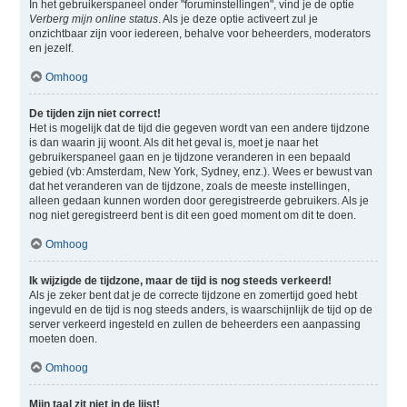
In het gebruikerspaneel onder "foruminstellingen", vind je de optie
Verberg mijn online status
. Als je deze optie activeert zul je
onzichtbaar zijn voor iedereen, behalve voor beheerders, moderators
en jezelf.
Omhoog
De tijden zijn niet correct!
Het is mogelijk dat de tijd die gegeven wordt van een andere tijdzone
is dan waarin jij woont. Als dit het geval is, moet je naar het
gebruikerspaneel gaan en je tijdzone veranderen in een bepaald
gebied (vb: Amsterdam, New York, Sydney, enz.). Wees er bewust van
dat het veranderen van de tijdzone, zoals de meeste instellingen,
alleen gedaan kunnen worden door geregistreerde gebruikers. Als je
nog niet geregistreerd bent is dit een goed moment om dit te doen.
Omhoog
Ik wijzigde de tijdzone, maar de tijd is nog steeds verkeerd!
Als je zeker bent dat je de correcte tijdzone en zomertijd goed hebt
ingevuld en de tijd is nog steeds anders, is waarschijnlijk de tijd op de
server verkeerd ingesteld en zullen de beheerders een aanpassing
moeten doen.
Omhoog
Mijn taal zit niet in de lijst!