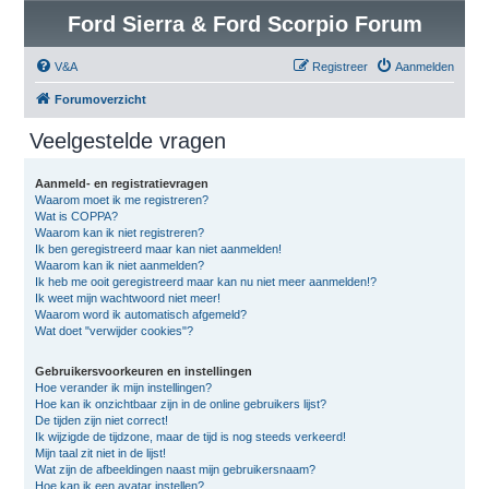
Ford Sierra & Ford Scorpio Forum
V&A
Registreer
Aanmelden
Forumoverzicht
Veelgestelde vragen
Aanmeld- en registratievragen
Waarom moet ik me registreren?
Wat is COPPA?
Waarom kan ik niet registreren?
Ik ben geregistreerd maar kan niet aanmelden!
Waarom kan ik niet aanmelden?
Ik heb me ooit geregistreerd maar kan nu niet meer aanmelden!?
Ik weet mijn wachtwoord niet meer!
Waarom word ik automatisch afgemeld?
Wat doet "verwijder cookies"?
Gebruikersvoorkeuren en instellingen
Hoe verander ik mijn instellingen?
Hoe kan ik onzichtbaar zijn in de online gebruikers lijst?
De tijden zijn niet correct!
Ik wijzigde de tijdzone, maar de tijd is nog steeds verkeerd!
Mijn taal zit niet in de lijst!
Wat zijn de afbeeldingen naast mijn gebruikersnaam?
Hoe kan ik een avatar instellen?