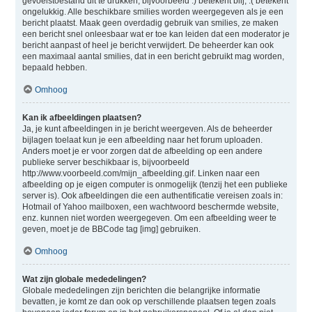
gevoelstoestand uit te drukken, bijvoorbeeld :) betekent blij, :( betekent
ongelukkig. Alle beschikbare smilies worden weergegeven als je een
bericht plaatst. Maak geen overdadig gebruik van smilies, ze maken
een bericht snel onleesbaar wat er toe kan leiden dat een moderator je
bericht aanpast of heel je bericht verwijdert. De beheerder kan ook
een maximaal aantal smilies, dat in een bericht gebruikt mag worden,
bepaald hebben.
Omhoog
Kan ik afbeeldingen plaatsen?
Ja, je kunt afbeeldingen in je bericht weergeven. Als de beheerder
bijlagen toelaat kun je een afbeelding naar het forum uploaden.
Anders moet je er voor zorgen dat de afbeelding op een andere
publieke server beschikbaar is, bijvoorbeeld
http://www.voorbeeld.com/mijn_afbeelding.gif. Linken naar een
afbeelding op je eigen computer is onmogelijk (tenzij het een publieke
server is). Ook afbeeldingen die een authentificatie vereisen zoals in:
Hotmail of Yahoo mailboxen, een wachtwoord beschermde website,
enz. kunnen niet worden weergegeven. Om een afbeelding weer te
geven, moet je de BBCode tag [img] gebruiken.
Omhoog
Wat zijn globale mededelingen?
Globale mededelingen zijn berichten die belangrijke informatie
bevatten, je komt ze dan ook op verschillende plaatsen tegen zoals