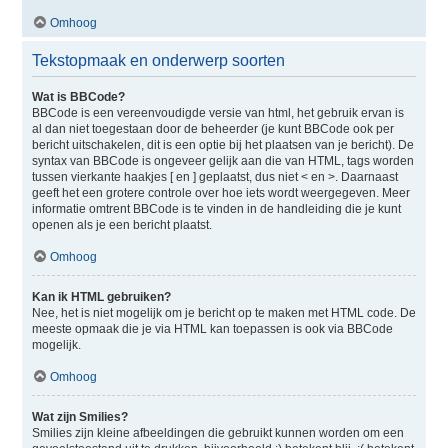
Omhoog
Tekstopmaak en onderwerp soorten
Wat is BBCode?
BBCode is een vereenvoudigde versie van html, het gebruik ervan is
al dan niet toegestaan door de beheerder (je kunt BBCode ook per
bericht uitschakelen, dit is een optie bij het plaatsen van je bericht). De
syntax van BBCode is ongeveer gelijk aan die van HTML, tags worden
tussen vierkante haakjes [ en ] geplaatst, dus niet < en >. Daarnaast
geeft het een grotere controle over hoe iets wordt weergegeven. Meer
informatie omtrent BBCode is te vinden in de handleiding die je kunt
openen als je een bericht plaatst.
Omhoog
Kan ik HTML gebruiken?
Nee, het is niet mogelijk om je bericht op te maken met HTML code. De
meeste opmaak die je via HTML kan toepassen is ook via BBCode
mogelijk.
Omhoog
Wat zijn Smilies?
Smilies zijn kleine afbeeldingen die gebruikt kunnen worden om een