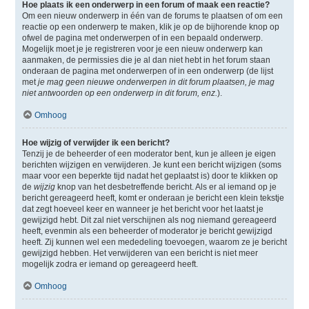
Hoe plaats ik een onderwerp in een forum of maak een reactie?
Om een nieuw onderwerp in één van de forums te plaatsen of om een
reactie op een onderwerp te maken, klik je op de bijhorende knop op
ofwel de pagina met onderwerpen of in een bepaald onderwerp.
Mogelijk moet je je registreren voor je een nieuw onderwerp kan
aanmaken, de permissies die je al dan niet hebt in het forum staan
onderaan de pagina met onderwerpen of in een onderwerp (de lijst
met
je mag geen nieuwe onderwerpen in dit forum plaatsen, je mag
niet antwoorden op een onderwerp in dit forum, enz.
).
Omhoog
Hoe wijzig of verwijder ik een bericht?
Tenzij je de beheerder of een moderator bent, kun je alleen je eigen
berichten wijzigen en verwijderen. Je kunt een bericht wijzigen (soms
maar voor een beperkte tijd nadat het geplaatst is) door te klikken op
de
wijzig
knop van het desbetreffende bericht. Als er al iemand op je
bericht gereageerd heeft, komt er onderaan je bericht een klein tekstje
dat zegt hoeveel keer en wanneer je het bericht voor het laatst je
gewijzigd hebt. Dit zal niet verschijnen als nog niemand gereageerd
heeft, evenmin als een beheerder of moderator je bericht gewijzigd
heeft. Zij kunnen wel een mededeling toevoegen, waarom ze je bericht
gewijzigd hebben. Het verwijderen van een bericht is niet meer
mogelijk zodra er iemand op gereageerd heeft.
Omhoog