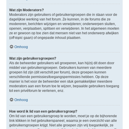
Wat zijn Moderators?
Moderators zijn gebruikers of gebruikersgroepen die in staan voor de
dagelijkse werking van het forum. Ze kunnen, in de forums die ze
modereren, berichten wijzigen en verwijderen; onderwerpen sluiten,
openen, verplaatsen, splitsen en verwijderen. In het algemeen moeten
ze er gewoon op toe zien dat mensen niet van het onderwerp afwijken
(
off-topic
gaan) of ongepaste inhoud plaatsen.
Omhoog
Wat zijn gebruikersgroepen?
Als de beheerder gebruikers wil groeperen, kan hij/zij dit doen door
middel van gebruikersgroepen. Gebruikers kunnen van meerdere
groepen lid zijn (dit verschilt per forum), deze groepen kunnen
verschillende permissies/toegangspermissies hebben. Op deze
manier is het voor de beheerder een stuk gemakkelijker meerdere
moderators aan een forum toe te wijzen, bepaalde gebruikers toegang
tot een privéforum te verlenen, enz.
Omhoog
Hoe word ik lid van een gebruikersgroep?
Om lid van een gebruikersgroep te worden, moet je op de bijhorende
link klikken in het gebruikerspaneel, waarna je een overzicht van alle
gebruikersgroepen krijgt. Niet alle groepen zijn vrij toegankelijk, ze