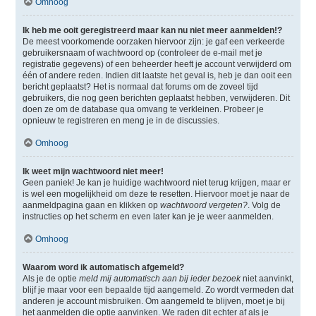
Omhoog
Ik heb me ooit geregistreerd maar kan nu niet meer aanmelden!?
De meest voorkomende oorzaken hiervoor zijn: je gaf een verkeerde
gebruikersnaam of wachtwoord op (controleer de e-mail met je
registratie gegevens) of een beheerder heeft je account verwijderd om
één of andere reden. Indien dit laatste het geval is, heb je dan ooit een
bericht geplaatst? Het is normaal dat forums om de zoveel tijd
gebruikers, die nog geen berichten geplaatst hebben, verwijderen. Dit
doen ze om de database qua omvang te verkleinen. Probeer je
opnieuw te registreren en meng je in de discussies.
Omhoog
Ik weet mijn wachtwoord niet meer!
Geen paniek! Je kan je huidige wachtwoord niet terug krijgen, maar er
is wel een mogelijkheid om deze te resetten. Hiervoor moet je naar de
aanmeldpagina gaan en klikken op
wachtwoord vergeten?
. Volg de
instructies op het scherm en even later kan je je weer aanmelden.
Omhoog
Waarom word ik automatisch afgemeld?
Als je de optie
meld mij automatisch aan bij ieder bezoek
niet aanvinkt,
blijf je maar voor een bepaalde tijd aangemeld. Zo wordt vermeden dat
anderen je account misbruiken. Om aangemeld te blijven, moet je bij
het aanmelden die optie aanvinken. We raden dit echter af als je