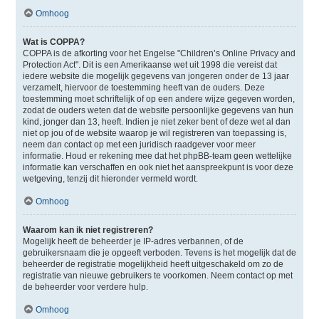
Omhoog
Wat is COPPA?
COPPA is de afkorting voor het Engelse "Children’s Online Privacy and
Protection Act". Dit is een Amerikaanse wet uit 1998 die vereist dat
iedere website die mogelijk gegevens van jongeren onder de 13 jaar
verzamelt, hiervoor de toestemming heeft van de ouders. Deze
toestemming moet schriftelijk of op een andere wijze gegeven worden,
zodat de ouders weten dat de website persoonlijke gegevens van hun
kind, jonger dan 13, heeft. Indien je niet zeker bent of deze wet al dan
niet op jou of de website waarop je wil registreren van toepassing is,
neem dan contact op met een juridisch raadgever voor meer
informatie. Houd er rekening mee dat het phpBB-team geen wettelijke
informatie kan verschaffen en ook niet het aanspreekpunt is voor deze
wetgeving, tenzij dit hieronder vermeld wordt.
Omhoog
Waarom kan ik niet registreren?
Mogelijk heeft de beheerder je IP-adres verbannen, of de
gebruikersnaam die je opgeeft verboden. Tevens is het mogelijk dat de
beheerder de registratie mogelijkheid heeft uitgeschakeld om zo de
registratie van nieuwe gebruikers te voorkomen. Neem contact op met
de beheerder voor verdere hulp.
Omhoog