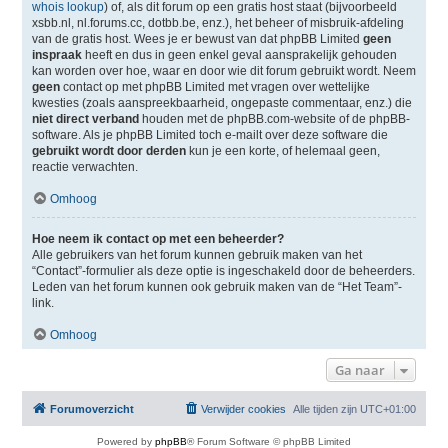
whois lookup
) of, als dit forum op een gratis host staat (bijvoorbeeld
xsbb.nl, nl.forums.cc, dotbb.be, enz.), het beheer of misbruik-afdeling
van de gratis host. Wees je er bewust van dat phpBB Limited
geen
inspraak
heeft en dus in geen enkel geval aansprakelijk gehouden
kan worden over hoe, waar en door wie dit forum gebruikt wordt. Neem
geen
contact op met phpBB Limited met vragen over wettelijke
kwesties (zoals aanspreekbaarheid, ongepaste commentaar, enz.) die
niet direct verband
houden met de phpBB.com-website of de phpBB-
software. Als je phpBB Limited toch e-mailt over deze software die
gebruikt wordt door derden
kun je een korte, of helemaal geen,
reactie verwachten.
Omhoog
Hoe neem ik contact op met een beheerder?
Alle gebruikers van het forum kunnen gebruik maken van het
“Contact”-formulier als deze optie is ingeschakeld door de beheerders.
Leden van het forum kunnen ook gebruik maken van de “Het Team”-
link.
Omhoog
Ga naar
Forumoverzicht
Verwijder cookies
Alle tijden zijn
UTC+01:00
Powered by
phpBB
® Forum Software © phpBB Limited