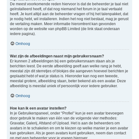
De meest voorkomende reden hiervoor is dat de beheerder je taal niet
geïnstalleerd heeft, of dat nog niemand het forum in je taal vertaald
heeft. Je kunt altijd aan de beheerder vragen of hij het talenpakket, dat
je nodig hebt, wil installeren. Indien het nog niet bestaat, mag je gerust
de vertaling maken. Meer informatie hieromtrent kan gevonden
worden op de website van phpBB Limited (de link staat onderaan
iedere pagina).
Omhoog
Wat zijn de afbeeldingen naast mijn gebruikersnaam?
Er kunnen 2 afbeeldingen bij een gebruikersnaam staan als je
berichten leest. De eerste afbeelding geeft aan welke rang je hebt,
meestal zijn dit sterretjes of blokjes die aangeven hoeveel berichten je
geplaatst hebt of wat je status is. Hieronder kan nog een tweede,
meestal grotere, afbeelding staan, beter bekend als een avatar. Deze
afbeelding is meestal uniek of persoonlijk voor iedere gebruiker.
Omhoog
Hoe kan ik een avatar instellen?
In je Gebruikerspaneel, onder “Profiel” kun je een avatar toevoegen
door gebruik te maken van één van de volgende vier methodes:
Gravatar, Galerij, Afstand of Upload. Het is aan de beheerders om
avatars in te schakelen en om te kiezen op welke manier je een avatar
kan gebruiken. Als je geen avatars kunt gebruiken, neem dan contact
op met een beheerder voor je vragen hierover.