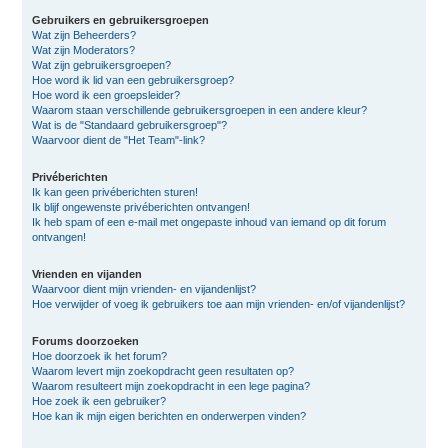
Gebruikers en gebruikersgroepen
Wat zijn Beheerders?
Wat zijn Moderators?
Wat zijn gebruikersgroepen?
Hoe word ik lid van een gebruikersgroep?
Hoe word ik een groepsleider?
Waarom staan verschillende gebruikersgroepen in een andere kleur?
Wat is de "Standaard gebruikersgroep"?
Waarvoor dient de "Het Team"-link?
Privéberichten
Ik kan geen privéberichten sturen!
Ik blijf ongewenste privéberichten ontvangen!
Ik heb spam of een e-mail met ongepaste inhoud van iemand op dit forum
ontvangen!
Vrienden en vijanden
Waarvoor dient mijn vrienden- en vijandenlijst?
Hoe verwijder of voeg ik gebruikers toe aan mijn vrienden- en/of vijandenlijst?
Forums doorzoeken
Hoe doorzoek ik het forum?
Waarom levert mijn zoekopdracht geen resultaten op?
Waarom resulteert mijn zoekopdracht in een lege pagina?
Hoe zoek ik een gebruiker?
Hoe kan ik mijn eigen berichten en onderwerpen vinden?