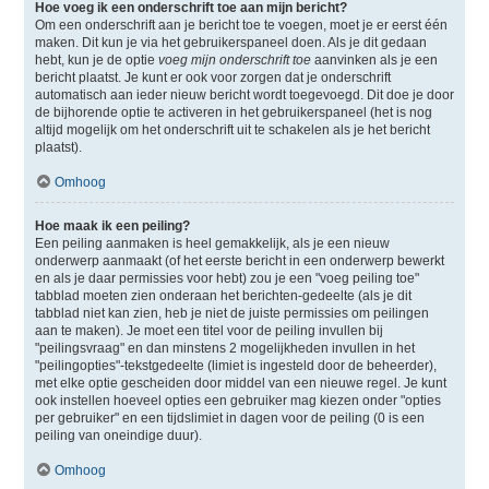
Hoe voeg ik een onderschrift toe aan mijn bericht?
Om een onderschrift aan je bericht toe te voegen, moet je er eerst één
maken. Dit kun je via het gebruikerspaneel doen. Als je dit gedaan
hebt, kun je de optie
voeg mijn onderschrift toe
aanvinken als je een
bericht plaatst. Je kunt er ook voor zorgen dat je onderschrift
automatisch aan ieder nieuw bericht wordt toegevoegd. Dit doe je door
de bijhorende optie te activeren in het gebruikerspaneel (het is nog
altijd mogelijk om het onderschrift uit te schakelen als je het bericht
plaatst).
Omhoog
Hoe maak ik een peiling?
Een peiling aanmaken is heel gemakkelijk, als je een nieuw
onderwerp aanmaakt (of het eerste bericht in een onderwerp bewerkt
en als je daar permissies voor hebt) zou je een "voeg peiling toe"
tabblad moeten zien onderaan het berichten-gedeelte (als je dit
tabblad niet kan zien, heb je niet de juiste permissies om peilingen
aan te maken). Je moet een titel voor de peiling invullen bij
"peilingsvraag" en dan minstens 2 mogelijkheden invullen in het
"peilingopties"-tekstgedeelte (limiet is ingesteld door de beheerder),
met elke optie gescheiden door middel van een nieuwe regel. Je kunt
ook instellen hoeveel opties een gebruiker mag kiezen onder "opties
per gebruiker" en een tijdslimiet in dagen voor de peiling (0 is een
peiling van oneindige duur).
Omhoog