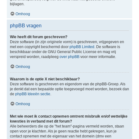
bijlagen.
Omhoog
phpBB vragen
Wie heeft dit forum geschreven?
Deze software (in zijn originele vorm) is geschreven, vrijgegeven en
met een copyright beschermd door
phpBB Limited
. De software is
beschikbaar onder de GNU General Public License en mag vrij
verspreid worden, raadpleeg
over phpBB
voor meer informatie.
Omhoog
Waarom is de optie X niet beschikbaar?
Deze software is geschreven en eigendom van de phpBB-Groep. Als
je denkt dat een bepaalde optie toegevoegd moet worden, bezoek dan
de
phpBB Ideeën sectie
.
Omhoog
Met wie moet ik contact opnemen omtrent misbruik en/of wettelijke
kwesties in verband met dit forum?
Alle beheerders die op de "het team"-pagina vermeld worden, staan
open voor je klachten. Als je geen reactie hebt gekregen, kun je
contact opnemen met de eigenaar van het domein (dmv een