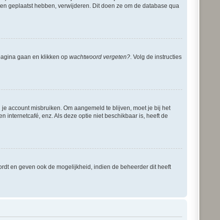
ichten geplaatst hebben, verwijderen. Dit doen ze om de database qua
dpagina gaan en klikken op
wachtwoord vergeten?
. Volg de instructies
 je account misbruiken. Om aangemeld te blijven, moet je bij het
 internetcafé, enz. Als deze optie niet beschikbaar is, heeft de
rdt en geven ook de mogelijkheid, indien de beheerder dit heeft