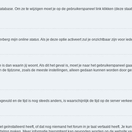
database. Om ze te wijzigen moet je op de
gebruikerspaneel
link klikken (deze sta
erberg mijn online status
. Als je deze optie activeert zul je onzichtbaar zijn voor 
e is dan waarin jij woont. Als dit het geval is, moet je naar het gebruikerspaneel 
de tijdzone, zoals de meeste instellingen, alleen gedaan kunnen worden door gereg
 ingevuld en de tijd is nog steeds anders, is waarschijnlijk de tijd op de server v
geïnstalleerd heeft, of dat nog niemand het forum in je taal vertaald heeft. Je kunt
e vertaling maken. Meer informatie hieromtrent kan gevonden worden op de website v