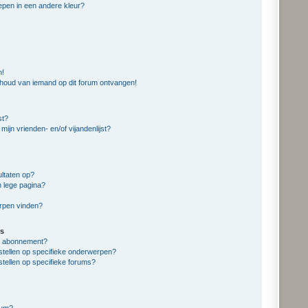
pen in een andere kleur?
n!
nhoud van iemand op dit forum ontvangen!
st?
mijn vrienden- en/of vijandenlijst?
ltaten op?
n lege pagina?
erpen vinden?
s
en abonnement?
stellen op specifieke onderwerpen?
stellen op specifieke forums?
rum?