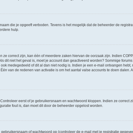
naam die je opgeeft verboden. Tevens is het mogelijk dat de beheerder de registra
erdere hulp.
ze correct zijn, kan één of meerdere zaken hiervan de oorzaak zijn. Indien COPPA g
 Als dit niet het geval is, moet je account dan geactiveerd worden? Sommige forum
 ook medegedeeld of dit al dan niet nodig is. Indien je een e-mail ontvangen hebt, 
én van de redenen van activatie is om het aantal valse accounts te doen dalen. Al
. Controleer eerst of je gebruikersnaam en wachtwoord kloppen. Indien ze correct 
iguratie fout is, dan moet dit door de beheerder opgelost worden.
gebruikersnaam of wachtwoord op (controleer de e-mail met je registratie gegeve