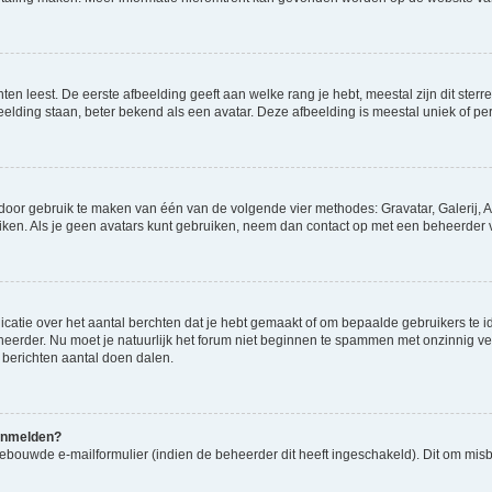
en leest. De eerste afbeelding geeft aan welke rang je hebt, meestal zijn dit sterre
eelding staan, beter bekend als een avatar. Deze afbeelding is meestal uniek of per
 door gebruik te maken van één van de volgende vier methodes: Gravatar, Galerij, A
ken. Als je geen avatars kunt gebruiken, neem dan contact op met een beheerder v
atie over het aantal berchten dat je hebt gemaakt of om bepaalde gebruikers te id
heerder. Nu moet je natuurlijk het forum niet beginnen te spammen met onzinnig ve
 berichten aantal doen dalen.
aanmelden?
ebouwde e-mailformulier (indien de beheerder dit heeft ingeschakeld). Dit om mis