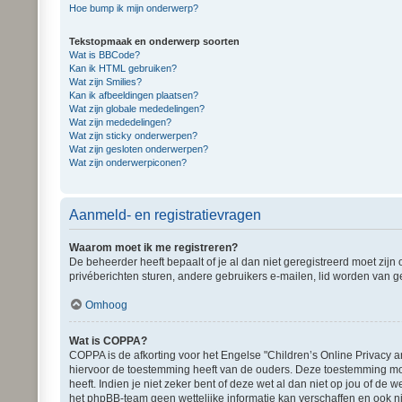
Hoe bump ik mijn onderwerp?
Tekstopmaak en onderwerp soorten
Wat is BBCode?
Kan ik HTML gebruiken?
Wat zijn Smilies?
Kan ik afbeeldingen plaatsen?
Wat zijn globale mededelingen?
Wat zijn mededelingen?
Wat zijn sticky onderwerpen?
Wat zijn gesloten onderwerpen?
Wat zijn onderwerpiconen?
Aanmeld- en registratievragen
Waarom moet ik me registreren?
De beheerder heeft bepaalt of je al dan niet geregistreerd moet zijn
privéberichten sturen, andere gebruikers e-mailen, lid worden van g
Omhoog
Wat is COPPA?
COPPA is de afkorting voor het Engelse "Children’s Online Privacy a
hiervoor de toestemming heeft van de ouders. Deze toestemming moe
heeft. Indien je niet zeker bent of deze wet al dan niet op jou of d
het phpBB-team geen wettelijke informatie kan verschaffen en ook ni