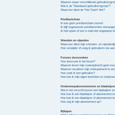
Waarom staan verschillende gebruikersgroe
Wat is de "Standaard gebruikersgroep"?
Waarvoor dient de "Het Team"-link?
Privéberichten
Ik kan geen privéberichten sturen!
Ik blijf ongewenste privéberichten ontvange
Ik heb spam of een e-mail met ongepaste i
Vrienden en vijanden
Waarvoor dient mijn vrienden- en vijandenlij
Hoe verwijder of voeg ik gebruikers toe aan 
Forums doorzoeken
Hoe doorzoek ik het forum?
Waarom levert mijn zoekopdracht geen resu
Waarom resulteert mijn zoekopdracht in ee
Hoe zoek ik een gebruiker?
Hoe kan ik mijn eigen berichten en onderw
Onderwerpabonnementen en bladwijzer
Wat is het verschil tussen een bladwijzer 
Hoe kan ik een bladwijzer of abonnement in
Hoe kan ik een bladwijzer of abonnement in
Hoe zeg ik mijn abonnement op?
Bijlagen
Welke bijlagen worden toegestaan op dit fo