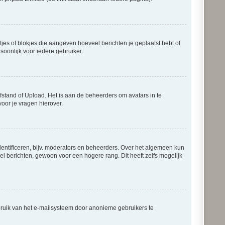
tjes of blokjes die aangeven hoeveel berichten je geplaatst hebt of
soonlijk voor iedere gebruiker.
fstand of Upload. Het is aan de beheerders om avatars in te
oor je vragen hierover.
entificeren, bijv. moderators en beheerders. Over het algemeen kun
el berichten, gewoon voor een hogere rang. Dit heeft zelfs mogelijk
bruik van het e-mailsysteem door anonieme gebruikers te