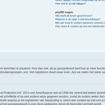
Hoe vind ik al mijn bijlagen?
phpBB vragen
Wie heeft dit forum geschreven?
Waarom is de optie X niet beschikbaar?
Met wie moet ik contact opnemen omtrent mis
Hoe neem ik contact op met een beheerder
 om berichten te plaatsen. Hoe dan ook, als je geregistreerd bent kun je meer funct
ebruikersgroepen, enz. Het registreren duurt maar even, dus we raden het zeker a
nd Protection Act". Dit is een Amerikaanse wet uit 1998 die vereist dat iedere webs
t schriftelijk of op een andere wijze gegeven worden, zodat de ouders weten dat 
e website waarop je wil registreren van toepassing is, neem dan contact op met een 
et het aanspreekpunt is voor deze wetgeving, tenzij dit hieronder vermeld wordt.