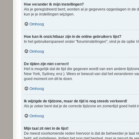
Hoe verander ik mijn instellingen?
Als je geregistreerd bent, worden al je gegevens opgeslagen in de 
kun je je instellingen wijzigen.
Omhoog
Hoe kan ik onzichtbaar zijn in de online gebruikers lijst?
In het gebruikerspaneel onder "foruminstellingen", vind je de optie
V
Omhoog
De tijden zijn niet correct!
Het is mogelijk dat de tijd die gegeven wordt van een andere tijdzon
New York, Sydney, enz.). Wees er bewust van dat het veranderen van 
goed moment om dit te doen.
Omhoog
Ik wijzigde de tijdzone, maar de tijd is nog steeds verkeerd!
Als je zeker bent dat je de correcte tijdzone en zomertijd goed hebt
Omhoog
Mijn taal zit niet in de lijst!
De meest voorkomende reden hiervoor is dat de beheerder je taal niet 
hebt, wil installeren. Indien het nog niet bestaat, mag je gerust d