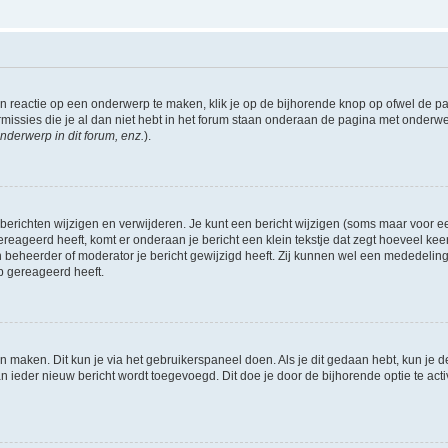
 reactie op een onderwerp te maken, klik je op de bijhorende knop op ofwel de 
missies die je al dan niet hebt in het forum staan onderaan de pagina met onderwe
nderwerp in dit forum, enz.
).
 berichten wijzigen en verwijderen. Je kunt een bericht wijzigen (soms maar voor een
ereageerd heeft, komt er onderaan je bericht een klein tekstje dat zegt hoeveel keer 
 beheerder of moderator je bericht gewijzigd heeft. Zij kunnen wel een mededelin
p gereageerd heeft.
én maken. Dit kun je via het gebruikerspaneel doen. Als je dit gedaan hebt, kun je d
an ieder nieuw bericht wordt toegevoegd. Dit doe je door de bijhorende optie te acti