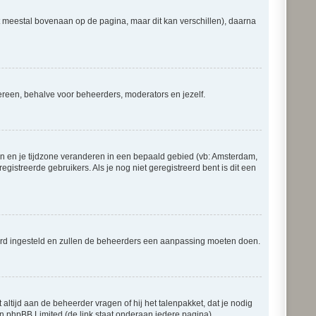
at meestal bovenaan op de pagina, maar dit kan verschillen), daarna
iedereen, behalve voor beheerders, moderators en jezelf.
gaan en je tijdzone veranderen in een bepaald gebied (vb: Amsterdam,
istreerde gebruikers. Als je nog niet geregistreerd bent is dit een
erkeerd ingesteld en zullen de beheerders een aanpassing moeten doen.
 altijd aan de beheerder vragen of hij het talenpakket, dat je nodig
an phpBB Limited (de link staat onderaan iedere pagina).