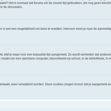
geplaatst? Het is normaal dat forums om de zoveel tijd gebruikers, die nog geen ber
in de discussies.
 er is wel een mogelijkheid om deze te resetten. Hiervoor moet je naar de aanmel
kt, blijf je maar voor een bepaalde tijd aangemeld. Zo wordt vermeden dat anderen
 maakt van een openbare computer, bijvoorbeeld op school, in de bibliotheek, in een
ngemaakt, weer verwijderd worden. Deze cookies zorgen ervoor dat je aangemeld wo