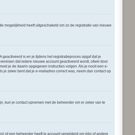
tie mogelijkheid heeft uitgeschakeld om zo de registratie van nieuwe
eactiveerd is en je tijdens het registratieproces opgaf dat je
s vereisen dat iedere nieuwe account geactiveerd wordt, ofwel door
moet je de daarin opgegeven instructies volgen. Als je nooit een e-
s je zeker bent dat je e-mailadres correct was, neem dan contact op
zijn, kun je contact opnemen met de beheerder om er zeker van te
ns) of een beheerder heeft je account verwijderd om één of andere