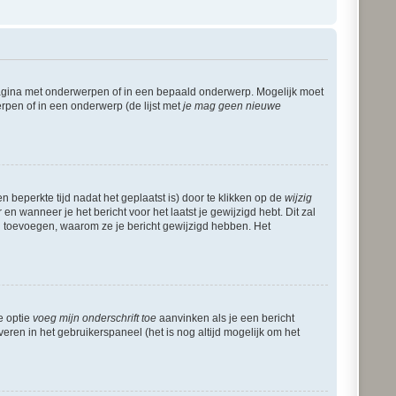
pagina met onderwerpen of in een bepaald onderwerp. Mogelijk moet
rpen of in een onderwerp (de lijst met
je mag geen nieuwe
 beperkte tijd nadat het geplaatst is) door te klikken op de
wijzig
en wanneer je het bericht voor het laatst je gewijzigd hebt. Dit zal
g toevoegen, waarom ze je bericht gewijzigd hebben. Het
e optie
voeg mijn onderschrift toe
aanvinken als je een bericht
veren in het gebruikerspaneel (het is nog altijd mogelijk om het