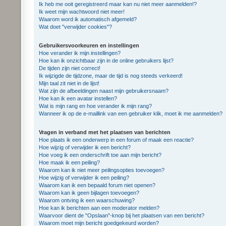
Ik heb me ooit geregistreerd maar kan nu niet meer aanmelden!?
Ik weet mijn wachtwoord niet meer!
Waarom word ik automatisch afgemeld?
Wat doet "verwijder cookies"?
Gebruikersvoorkeuren en instellingen
Hoe verander ik mijn instellingen?
Hoe kan ik onzichtbaar zijn in de online gebruikers lijst?
De tijden zijn niet correct!
Ik wijzigde de tijdzone, maar de tijd is nog steeds verkeerd!
Mijn taal zit niet in de lijst!
Wat zijn de afbeeldingen naast mijn gebruikersnaam?
Hoe kan ik een avatar instellen?
Wat is mijn rang en hoe verander ik mijn rang?
Wanneer ik op de e-maillink van een gebruiker klik, moet ik me aanmelden?
Vragen in verband met het plaatsen van berichten
Hoe plaats ik een onderwerp in een forum of maak een reactie?
Hoe wijzig of verwijder ik een bericht?
Hoe voeg ik een onderschrift toe aan mijn bericht?
Hoe maak ik een peiling?
Waarom kan ik niet meer peilingsopties toevoegen?
Hoe wijzig of verwijder ik een peiling?
Waarom kan ik een bepaald forum niet openen?
Waarom kan ik geen bijlagen toevoegen?
Waarom ontving ik een waarschuwing?
Hoe kan ik berichten aan een moderator melden?
Waarvoor dient de "Opslaan"-knop bij het plaatsen van een bericht?
Waarom moet mijn bericht goedgekeurd worden?