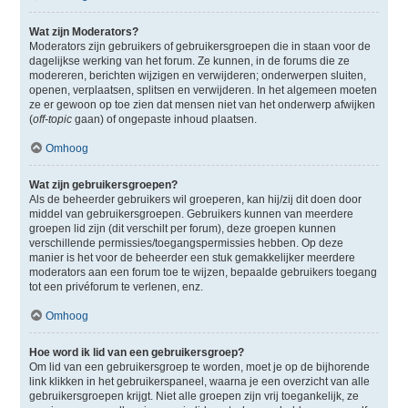
Wat zijn Moderators?
Moderators zijn gebruikers of gebruikersgroepen die in staan voor de
dagelijkse werking van het forum. Ze kunnen, in de forums die ze
modereren, berichten wijzigen en verwijderen; onderwerpen sluiten,
openen, verplaatsen, splitsen en verwijderen. In het algemeen moeten
ze er gewoon op toe zien dat mensen niet van het onderwerp afwijken
(
off-topic
gaan) of ongepaste inhoud plaatsen.
Omhoog
Wat zijn gebruikersgroepen?
Als de beheerder gebruikers wil groeperen, kan hij/zij dit doen door
middel van gebruikersgroepen. Gebruikers kunnen van meerdere
groepen lid zijn (dit verschilt per forum), deze groepen kunnen
verschillende permissies/toegangspermissies hebben. Op deze
manier is het voor de beheerder een stuk gemakkelijker meerdere
moderators aan een forum toe te wijzen, bepaalde gebruikers toegang
tot een privéforum te verlenen, enz.
Omhoog
Hoe word ik lid van een gebruikersgroep?
Om lid van een gebruikersgroep te worden, moet je op de bijhorende
link klikken in het gebruikerspaneel, waarna je een overzicht van alle
gebruikersgroepen krijgt. Niet alle groepen zijn vrij toegankelijk, ze