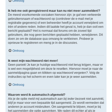
Omhoog
Ik heb me ooit geregistreerd maar kan nu niet meer aanmelden!?
De meest voorkomende oorzaken hiervoor zijn: je gaf een verkeerde
gebruikersnaam of wachtwoord op (controleer de e-mail met je
registratie gegevens) of een beheerder heeft je account verwijderd om
één of andere reden. Indien dit laatste het geval is, heb je dan ooit een
bericht geplaatst? Het is normaal dat forums om de zoveel tijd
gebruikers, die nog geen berichten geplaatst hebben, verwijderen. Dit
doen ze om de database qua omvang te verkleinen. Probeer je
opnieuw te registreren en meng je in de discussies.
Omhoog
Ik weet mijn wachtwoord niet meer!
Geen paniek! Je kan je huidige wachtwoord niet terug krijgen, maar er
is wel een mogelijkheid om deze te resetten. Hiervoor moet je naar de
aanmeldpagina gaan en klikken op
wachtwoord vergeten?
. Volg de
instructies op het scherm en even later kan je je weer aanmelden.
Omhoog
Waarom word ik automatisch afgemeld?
Als je de optie
meld mij automatisch aan bij ieder bezoek
niet aanvinkt,
blijf je maar voor een bepaalde tijd aangemeld. Zo wordt vermeden dat
anderen je account misbruiken. Om aangemeld te blijven, moet je bij
het aanmelden die optie aanvinken. We raden dit echter af als je