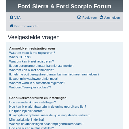
Ford Sierra & Ford Scorpio Forum
V&A
Registreer
Aanmelden
Forumoverzicht
Veelgestelde vragen
Aanmeld- en registratievragen
Waarom moet ik me registreren?
Wat is COPPA?
Waarom kan ik niet registreren?
Ik ben geregistreerd maar kan niet aanmelden!
Waarom kan ik niet aanmelden?
Ik heb me ooit geregistreerd maar kan nu niet meer aanmelden!?
Ik weet mijn wachtwoord niet meer!
Waarom word ik automatisch afgemeld?
Wat doet "verwijder cookies"?
Gebruikersvoorkeuren en instellingen
Hoe verander ik mijn instellingen?
Hoe kan ik onzichtbaar zijn in de online gebruikers lijst?
De tijden zijn niet correct!
Ik wijzigde de tijdzone, maar de tijd is nog steeds verkeerd!
Mijn taal zit niet in de lijst!
Wat zijn de afbeeldingen naast mijn gebruikersnaam?
Hoe kan ik een avatar instellen?