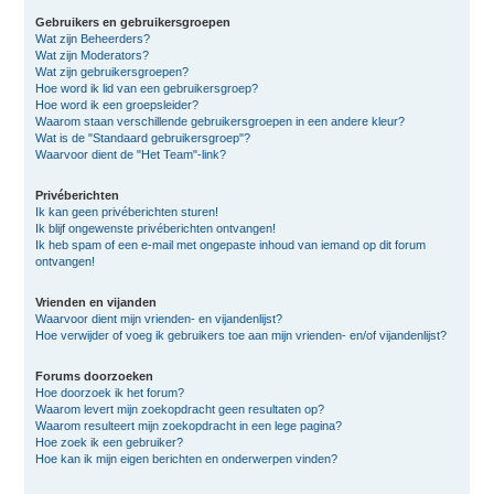
Gebruikers en gebruikersgroepen
Wat zijn Beheerders?
Wat zijn Moderators?
Wat zijn gebruikersgroepen?
Hoe word ik lid van een gebruikersgroep?
Hoe word ik een groepsleider?
Waarom staan verschillende gebruikersgroepen in een andere kleur?
Wat is de "Standaard gebruikersgroep"?
Waarvoor dient de "Het Team"-link?
Privéberichten
Ik kan geen privéberichten sturen!
Ik blijf ongewenste privéberichten ontvangen!
Ik heb spam of een e-mail met ongepaste inhoud van iemand op dit forum
ontvangen!
Vrienden en vijanden
Waarvoor dient mijn vrienden- en vijandenlijst?
Hoe verwijder of voeg ik gebruikers toe aan mijn vrienden- en/of vijandenlijst?
Forums doorzoeken
Hoe doorzoek ik het forum?
Waarom levert mijn zoekopdracht geen resultaten op?
Waarom resulteert mijn zoekopdracht in een lege pagina?
Hoe zoek ik een gebruiker?
Hoe kan ik mijn eigen berichten en onderwerpen vinden?