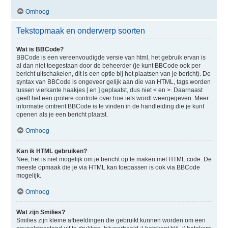
Omhoog
Tekstopmaak en onderwerp soorten
Wat is BBCode?
BBCode is een vereenvoudigde versie van html, het gebruik ervan is
al dan niet toegestaan door de beheerder (je kunt BBCode ook per
bericht uitschakelen, dit is een optie bij het plaatsen van je bericht). De
syntax van BBCode is ongeveer gelijk aan die van HTML, tags worden
tussen vierkante haakjes [ en ] geplaatst, dus niet < en >. Daarnaast
geeft het een grotere controle over hoe iets wordt weergegeven. Meer
informatie omtrent BBCode is te vinden in de handleiding die je kunt
openen als je een bericht plaatst.
Omhoog
Kan ik HTML gebruiken?
Nee, het is niet mogelijk om je bericht op te maken met HTML code. De
meeste opmaak die je via HTML kan toepassen is ook via BBCode
mogelijk.
Omhoog
Wat zijn Smilies?
Smilies zijn kleine afbeeldingen die gebruikt kunnen worden om een