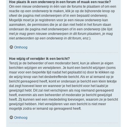
Hoe plaats ik een onderwerp in een forum of maak een reactie?
Om een nieuw onderwerp in één van de forums te plaatsen of om een
reactie op een onderwerp te maken, klik je op de bijhorende knop op
ofwel de pagina met onderwerpen of in een bepaald onderwerp.
Mogelijk moet je je registreren voor je een nieuw onderwerp kan
aanmaken, de permissies die je al dan niet hebt in het forum staan
onderaan de pagina met onderwerpen of in een onderwerp (de lijst
met
je mag geen nieuwe onderwerpen in dit forum plaatsen, je mag
niet antwoorden op een onderwerp in dit forum, enz.
).
Omhoog
Hoe wijzig of verwijder ik een bericht?
Tenzij je de beheerder of een moderator bent, kun je alleen je eigen
berichten wijzigen en verwijderen. Je kunt een bericht wijzigen (soms
maar voor een beperkte tijd nadat het geplaatst is) door te klikken op
de
wijzig
knop van het desbetreffende bericht. Als er al iemand op je
bericht gereageerd heeft, komt er onderaan je bericht een klein tekstje
dat zegt hoeveel keer en wanneer je het bericht voor het laatst je
gewijzigd hebt. Dit zal niet verschijnen als nog niemand gereageerd
heeft, evenmin als een beheerder of moderator je bericht gewijzigd
heeft. Zij kunnen wel een mededeling toevoegen, waarom ze je bericht
gewijzigd hebben. Het verwijderen van een bericht is niet meer
mogelijk zodra er iemand op gereageerd heeft.
Omhoog