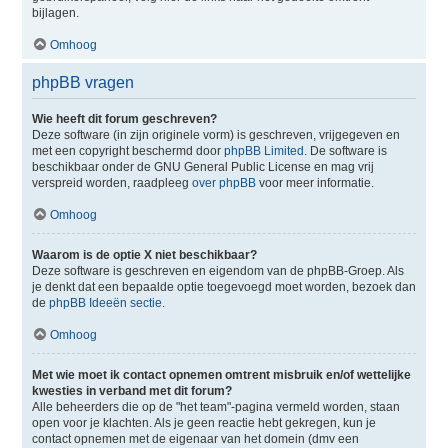
bijlagen.
Omhoog
phpBB vragen
Wie heeft dit forum geschreven?
Deze software (in zijn originele vorm) is geschreven, vrijgegeven en
met een copyright beschermd door
phpBB Limited
. De software is
beschikbaar onder de GNU General Public License en mag vrij
verspreid worden, raadpleeg
over phpBB
voor meer informatie.
Omhoog
Waarom is de optie X niet beschikbaar?
Deze software is geschreven en eigendom van de phpBB-Groep. Als
je denkt dat een bepaalde optie toegevoegd moet worden, bezoek dan
de
phpBB Ideeën sectie
.
Omhoog
Met wie moet ik contact opnemen omtrent misbruik en/of wettelijke
kwesties in verband met dit forum?
Alle beheerders die op de "het team"-pagina vermeld worden, staan
open voor je klachten. Als je geen reactie hebt gekregen, kun je
contact opnemen met de eigenaar van het domein (dmv een