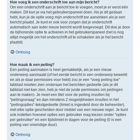
Hoe voeg ik een onderschrift toe aan mijn bericht?
Om een onderschrift aan je bericht toe te voegen, moet je er eerst één
maken. Dit kun je via het gebruikerspaneel doen. Als je dit gedaan
hebt, kun je de optie
voeg mijn onderschrift toe
aanvinken als je een
bericht plaatst. Je kunt er ook voor zorgen dat je onderschrift
automatisch aan ieder nieuw bericht wordt toegevoegd. Dit doe je door
de bijhorende optie te activeren in het gebruikerspaneel (het is nog
altijd mogelijk om het onderschrift uit te schakelen als je het bericht
plaatst).
Omhoog
Hoe maak ik een peiling?
Een peiling aanmaken is heel gemakkelijk, als je een nieuw
onderwerp aanmaakt (of het eerste bericht in een onderwerp bewerkt
en als je daar permissies voor hebt) zou je een "voeg peiling toe"
tabblad moeten zien onderaan het berichten-gedeelte (als je dit
tabblad niet kan zien, heb je niet de juiste permissies om peilingen
aan te maken). Je moet een titel voor de peiling invullen bij
"peilingsvraag" en dan minstens 2 mogelijkheden invullen in het
"peilingopties"-tekstgedeelte (limiet is ingesteld door de beheerder),
met elke optie gescheiden door middel van een nieuwe regel. Je kunt
ook instellen hoeveel opties een gebruiker mag kiezen onder "opties
per gebruiker" en een tijdslimiet in dagen voor de peiling (0 is een
peiling van oneindige duur).
Omhoog