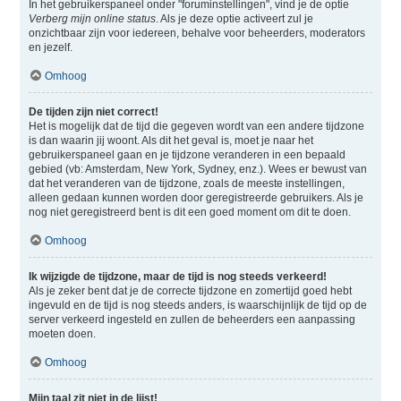
In het gebruikerspaneel onder "foruminstellingen", vind je de optie
Verberg mijn online status
. Als je deze optie activeert zul je
onzichtbaar zijn voor iedereen, behalve voor beheerders, moderators
en jezelf.
Omhoog
De tijden zijn niet correct!
Het is mogelijk dat de tijd die gegeven wordt van een andere tijdzone
is dan waarin jij woont. Als dit het geval is, moet je naar het
gebruikerspaneel gaan en je tijdzone veranderen in een bepaald
gebied (vb: Amsterdam, New York, Sydney, enz.). Wees er bewust van
dat het veranderen van de tijdzone, zoals de meeste instellingen,
alleen gedaan kunnen worden door geregistreerde gebruikers. Als je
nog niet geregistreerd bent is dit een goed moment om dit te doen.
Omhoog
Ik wijzigde de tijdzone, maar de tijd is nog steeds verkeerd!
Als je zeker bent dat je de correcte tijdzone en zomertijd goed hebt
ingevuld en de tijd is nog steeds anders, is waarschijnlijk de tijd op de
server verkeerd ingesteld en zullen de beheerders een aanpassing
moeten doen.
Omhoog
Mijn taal zit niet in de lijst!