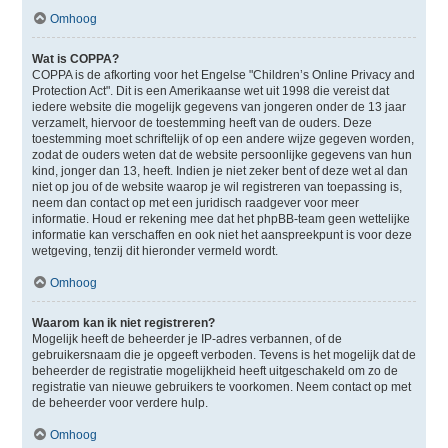
Omhoog
Wat is COPPA?
COPPA is de afkorting voor het Engelse "Children’s Online Privacy and
Protection Act". Dit is een Amerikaanse wet uit 1998 die vereist dat
iedere website die mogelijk gegevens van jongeren onder de 13 jaar
verzamelt, hiervoor de toestemming heeft van de ouders. Deze
toestemming moet schriftelijk of op een andere wijze gegeven worden,
zodat de ouders weten dat de website persoonlijke gegevens van hun
kind, jonger dan 13, heeft. Indien je niet zeker bent of deze wet al dan
niet op jou of de website waarop je wil registreren van toepassing is,
neem dan contact op met een juridisch raadgever voor meer
informatie. Houd er rekening mee dat het phpBB-team geen wettelijke
informatie kan verschaffen en ook niet het aanspreekpunt is voor deze
wetgeving, tenzij dit hieronder vermeld wordt.
Omhoog
Waarom kan ik niet registreren?
Mogelijk heeft de beheerder je IP-adres verbannen, of de
gebruikersnaam die je opgeeft verboden. Tevens is het mogelijk dat de
beheerder de registratie mogelijkheid heeft uitgeschakeld om zo de
registratie van nieuwe gebruikers te voorkomen. Neem contact op met
de beheerder voor verdere hulp.
Omhoog