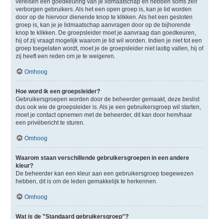
vereisen een goedkeuring van je lidmaatschap en hebben soms zelf
verborgen gebruikers. Als het een open groep is, kan je lid worden
door op de hiervoor dienende knop te klikken. Als het een gesloten
groep is, kan je je lidmaatschap aanvragen door op de bijhorende
knop te klikken. De groepsleider moet je aanvraag dan goedkeuren,
hij of zij vraagt mogelijk waarom je lid wil worden. Indien je niet tot een
groep toegelaten wordt, moet je de groepsleider niet lastig vallen, hij of
zij heeft een reden om je te weigeren.
Omhoog
Hoe word ik een groepsleider?
Gebruikersgroepen worden door de beheerder gemaakt, deze beslist
dus ook wie de groepsleider is. Als je een gebruikersgroep wil starten,
moet je contact opnemen met de beheerder, dit kan door hem/haar
een privébericht te sturen.
Omhoog
Waarom staan verschillende gebruikersgroepen in een andere
kleur?
De beheerder kan een kleur aan een gebruikersgroep toegewezen
hebben, dit is om de leden gemakkelijk te herkennen.
Omhoog
Wat is de "Standaard gebruikersgroep"?