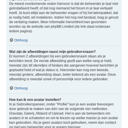
De meest voorkomende reden hiervoor is dat de beheerder je taal niet
geïnstalleerd heeft, of dat nog niemand het forum in je taal vertaald
heeft. Je kunt altijd aan de beheerder vragen of hij het talenpakket, dat
je nodig hebt, wil installeren. Indien het nog niet bestaat, mag je gerust
de vertaling maken. Meer informatie hieromtrent kan gevonden
worden op de website van phpBB Limited (de link staat onderaan
iedere pagina).
Omhoog
Wat zijn de afbeeldingen naast mijn gebruikersnaam?
Er kunnen 2 afbeeldingen bij een gebruikersnaam staan als je
berichten leest. De eerste afbeelding geeft aan welke rang je hebt,
meestal zijn dit sterretjes of blokjes die aangeven hoeveel berichten je
geplaatst hebt of wat je status is. Hieronder kan nog een tweede,
meestal grotere, afbeelding staan, beter bekend als een avatar. Deze
afbeelding is meestal uniek of persoonlijk voor iedere gebruiker.
Omhoog
Hoe kan ik een avatar instellen?
In je Gebruikerspaneel, onder “Profiel” kun je een avatar toevoegen
door gebruik te maken van één van de volgende vier methodes:
Gravatar, Galerij, Afstand of Upload. Het is aan de beheerders om
avatars in te schakelen en om te kiezen op welke manier je een avatar
kan gebruiken. Als je geen avatars kunt gebruiken, neem dan contact
op met een beheerder voor je vragen hierover.