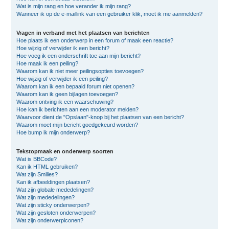
Wat is mijn rang en hoe verander ik mijn rang?
Wanneer ik op de e-maillink van een gebruiker klik, moet ik me aanmelden?
Vragen in verband met het plaatsen van berichten
Hoe plaats ik een onderwerp in een forum of maak een reactie?
Hoe wijzig of verwijder ik een bericht?
Hoe voeg ik een onderschrift toe aan mijn bericht?
Hoe maak ik een peiling?
Waarom kan ik niet meer peilingsopties toevoegen?
Hoe wijzig of verwijder ik een peiling?
Waarom kan ik een bepaald forum niet openen?
Waarom kan ik geen bijlagen toevoegen?
Waarom ontving ik een waarschuwing?
Hoe kan ik berichten aan een moderator melden?
Waarvoor dient de "Opslaan"-knop bij het plaatsen van een bericht?
Waarom moet mijn bericht goedgekeurd worden?
Hoe bump ik mijn onderwerp?
Tekstopmaak en onderwerp soorten
Wat is BBCode?
Kan ik HTML gebruiken?
Wat zijn Smilies?
Kan ik afbeeldingen plaatsen?
Wat zijn globale mededelingen?
Wat zijn mededelingen?
Wat zijn sticky onderwerpen?
Wat zijn gesloten onderwerpen?
Wat zijn onderwerpiconen?