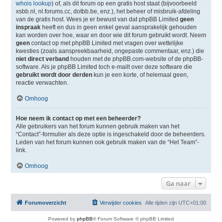
whois lookup
) of, als dit forum op een gratis host staat (bijvoorbeeld
xsbb.nl, nl.forums.cc, dotbb.be, enz.), het beheer of misbruik-afdeling
van de gratis host. Wees je er bewust van dat phpBB Limited
geen
inspraak
heeft en dus in geen enkel geval aansprakelijk gehouden
kan worden over hoe, waar en door wie dit forum gebruikt wordt. Neem
geen
contact op met phpBB Limited met vragen over wettelijke
kwesties (zoals aanspreekbaarheid, ongepaste commentaar, enz.) die
niet direct verband
houden met de phpBB.com-website of de phpBB-
software. Als je phpBB Limited toch e-mailt over deze software die
gebruikt wordt door derden
kun je een korte, of helemaal geen,
reactie verwachten.
Omhoog
Hoe neem ik contact op met een beheerder?
Alle gebruikers van het forum kunnen gebruik maken van het
“Contact”-formulier als deze optie is ingeschakeld door de beheerders.
Leden van het forum kunnen ook gebruik maken van de “Het Team”-
link.
Omhoog
Ga naar
Forumoverzicht
Verwijder cookies
Alle tijden zijn
UTC+01:00
Powered by
phpBB
® Forum Software © phpBB Limited