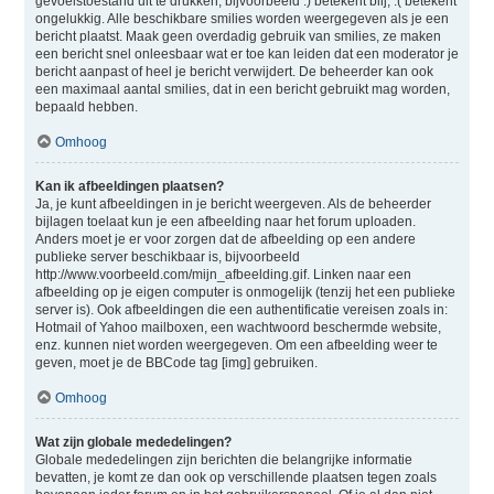
gevoelstoestand uit te drukken, bijvoorbeeld :) betekent blij, :( betekent
ongelukkig. Alle beschikbare smilies worden weergegeven als je een
bericht plaatst. Maak geen overdadig gebruik van smilies, ze maken
een bericht snel onleesbaar wat er toe kan leiden dat een moderator je
bericht aanpast of heel je bericht verwijdert. De beheerder kan ook
een maximaal aantal smilies, dat in een bericht gebruikt mag worden,
bepaald hebben.
Omhoog
Kan ik afbeeldingen plaatsen?
Ja, je kunt afbeeldingen in je bericht weergeven. Als de beheerder
bijlagen toelaat kun je een afbeelding naar het forum uploaden.
Anders moet je er voor zorgen dat de afbeelding op een andere
publieke server beschikbaar is, bijvoorbeeld
http://www.voorbeeld.com/mijn_afbeelding.gif. Linken naar een
afbeelding op je eigen computer is onmogelijk (tenzij het een publieke
server is). Ook afbeeldingen die een authentificatie vereisen zoals in:
Hotmail of Yahoo mailboxen, een wachtwoord beschermde website,
enz. kunnen niet worden weergegeven. Om een afbeelding weer te
geven, moet je de BBCode tag [img] gebruiken.
Omhoog
Wat zijn globale mededelingen?
Globale mededelingen zijn berichten die belangrijke informatie
bevatten, je komt ze dan ook op verschillende plaatsen tegen zoals