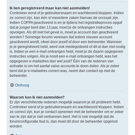
Ik ben geregistreerd maar kan niet aanmelden!
Controleer eerst of je gebruikersnaam en wachtwoord kloppen. Indien
ze correct zijn, kan één of meerdere zaken hiervan de oorzaak zijn.
Indien COPPA geactiveerd is en je tijdens het registratieproces opgaf
dat je jonger bent dan 13 jaar, moet je de ontvangen instructies
opvolgen. Als dit niet het geval is, moet je account dan geactiveerd
worden? Sommige forums vereisen dat iedere nieuwe account
geactiveerd wordt, ofwel door jezelf of door een beheerder. Wanneer
je je geregistreerd hebt, werd ook medegedeeld of dit al dan niet nodig
is. Indien je een e-mail ontvangen hebt, moet je de daarin opgegeven
instructies volgen. Als je nooit een e-mail ontvangen hebt, was het
opgegeven e-mailadres dan wel juist? Één van de redenen van
activatie is om het aantal valse accounts te doen dalen. Als je zeker
bent dat je e-mailadres correct was, neem dan contact op met de
beheerder.
Omhoog
Waarom kan ik niet aanmelden?
Er zijn verschillende redenen mogelijk waarom je dit probleem hebt.
Controleer eerst of je gebruikersnaam en wachtwoord kloppen. Indien
ze correct zijn, kun je contact opnemen met de beheerder om er zeker
van te zijn dat je niet verbannen bent. Het is ook mogelijk dat de
forumconfiguratie fout is, dan moet dit door de beheerder opgelost
worden.