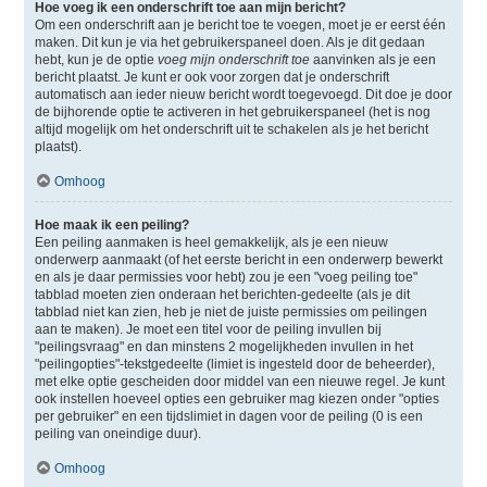
Hoe voeg ik een onderschrift toe aan mijn bericht?
Om een onderschrift aan je bericht toe te voegen, moet je er eerst één
maken. Dit kun je via het gebruikerspaneel doen. Als je dit gedaan
hebt, kun je de optie
voeg mijn onderschrift toe
aanvinken als je een
bericht plaatst. Je kunt er ook voor zorgen dat je onderschrift
automatisch aan ieder nieuw bericht wordt toegevoegd. Dit doe je door
de bijhorende optie te activeren in het gebruikerspaneel (het is nog
altijd mogelijk om het onderschrift uit te schakelen als je het bericht
plaatst).
Omhoog
Hoe maak ik een peiling?
Een peiling aanmaken is heel gemakkelijk, als je een nieuw
onderwerp aanmaakt (of het eerste bericht in een onderwerp bewerkt
en als je daar permissies voor hebt) zou je een "voeg peiling toe"
tabblad moeten zien onderaan het berichten-gedeelte (als je dit
tabblad niet kan zien, heb je niet de juiste permissies om peilingen
aan te maken). Je moet een titel voor de peiling invullen bij
"peilingsvraag" en dan minstens 2 mogelijkheden invullen in het
"peilingopties"-tekstgedeelte (limiet is ingesteld door de beheerder),
met elke optie gescheiden door middel van een nieuwe regel. Je kunt
ook instellen hoeveel opties een gebruiker mag kiezen onder "opties
per gebruiker" en een tijdslimiet in dagen voor de peiling (0 is een
peiling van oneindige duur).
Omhoog