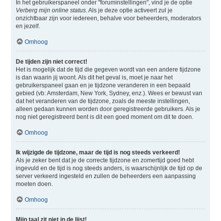
In het gebruikerspaneel onder "foruminstellingen", vind je de optie
Verberg mijn online status
. Als je deze optie activeert zul je
onzichtbaar zijn voor iedereen, behalve voor beheerders, moderators
en jezelf.
Omhoog
De tijden zijn niet correct!
Het is mogelijk dat de tijd die gegeven wordt van een andere tijdzone
is dan waarin jij woont. Als dit het geval is, moet je naar het
gebruikerspaneel gaan en je tijdzone veranderen in een bepaald
gebied (vb: Amsterdam, New York, Sydney, enz.). Wees er bewust van
dat het veranderen van de tijdzone, zoals de meeste instellingen,
alleen gedaan kunnen worden door geregistreerde gebruikers. Als je
nog niet geregistreerd bent is dit een goed moment om dit te doen.
Omhoog
Ik wijzigde de tijdzone, maar de tijd is nog steeds verkeerd!
Als je zeker bent dat je de correcte tijdzone en zomertijd goed hebt
ingevuld en de tijd is nog steeds anders, is waarschijnlijk de tijd op de
server verkeerd ingesteld en zullen de beheerders een aanpassing
moeten doen.
Omhoog
Mijn taal zit niet in de lijst!