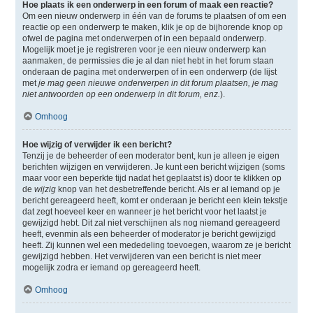
Hoe plaats ik een onderwerp in een forum of maak een reactie?
Om een nieuw onderwerp in één van de forums te plaatsen of om een
reactie op een onderwerp te maken, klik je op de bijhorende knop op
ofwel de pagina met onderwerpen of in een bepaald onderwerp.
Mogelijk moet je je registreren voor je een nieuw onderwerp kan
aanmaken, de permissies die je al dan niet hebt in het forum staan
onderaan de pagina met onderwerpen of in een onderwerp (de lijst
met
je mag geen nieuwe onderwerpen in dit forum plaatsen, je mag
niet antwoorden op een onderwerp in dit forum, enz.
).
Omhoog
Hoe wijzig of verwijder ik een bericht?
Tenzij je de beheerder of een moderator bent, kun je alleen je eigen
berichten wijzigen en verwijderen. Je kunt een bericht wijzigen (soms
maar voor een beperkte tijd nadat het geplaatst is) door te klikken op
de
wijzig
knop van het desbetreffende bericht. Als er al iemand op je
bericht gereageerd heeft, komt er onderaan je bericht een klein tekstje
dat zegt hoeveel keer en wanneer je het bericht voor het laatst je
gewijzigd hebt. Dit zal niet verschijnen als nog niemand gereageerd
heeft, evenmin als een beheerder of moderator je bericht gewijzigd
heeft. Zij kunnen wel een mededeling toevoegen, waarom ze je bericht
gewijzigd hebben. Het verwijderen van een bericht is niet meer
mogelijk zodra er iemand op gereageerd heeft.
Omhoog