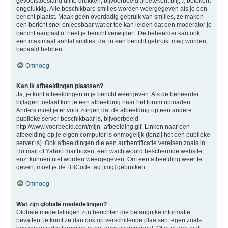
gevoelstoestand uit te drukken, bijvoorbeeld :) betekent blij, :( betekent
ongelukkig. Alle beschikbare smilies worden weergegeven als je een
bericht plaatst. Maak geen overdadig gebruik van smilies, ze maken
een bericht snel onleesbaar wat er toe kan leiden dat een moderator je
bericht aanpast of heel je bericht verwijdert. De beheerder kan ook
een maximaal aantal smilies, dat in een bericht gebruikt mag worden,
bepaald hebben.
Omhoog
Kan ik afbeeldingen plaatsen?
Ja, je kunt afbeeldingen in je bericht weergeven. Als de beheerder
bijlagen toelaat kun je een afbeelding naar het forum uploaden.
Anders moet je er voor zorgen dat de afbeelding op een andere
publieke server beschikbaar is, bijvoorbeeld
http://www.voorbeeld.com/mijn_afbeelding.gif. Linken naar een
afbeelding op je eigen computer is onmogelijk (tenzij het een publieke
server is). Ook afbeeldingen die een authentificatie vereisen zoals in:
Hotmail of Yahoo mailboxen, een wachtwoord beschermde website,
enz. kunnen niet worden weergegeven. Om een afbeelding weer te
geven, moet je de BBCode tag [img] gebruiken.
Omhoog
Wat zijn globale mededelingen?
Globale mededelingen zijn berichten die belangrijke informatie
bevatten, je komt ze dan ook op verschillende plaatsen tegen zoals