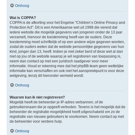
Omhoog
Wat is COPPA?
COPPA is de afkorting voor het Engelse "Children’s Online Privacy and
Protection Act". Dit is een Amerikaanse wet uit 1998 die vereist dat
iedere website die mogelijk gegevens van jongeren onder de 13 jaar
verzamelt, hiervoor de toestemming heeft van de ouders. Deze
toestemming moet schriftelijk of op een andere wijze gegeven worden,
zodat de ouders weten dat de website persoonlijke gegevens van hun
kind, jonger dan 13, heeft. Indien je niet zeker bent of deze wet al dan
niet op jou of de website waarop je wil registreren van toepassing is,
neem dan contact op met een juridisch raadgever voor meer
informatie. Houd er rekening mee dat het phpBB-team geen wettelijke
informatie kan verschaffen en ook niet het aanspreekpunt is voor deze
wetgeving, tenzij dit hieronder vermeld wordt.
Omhoog
Waarom kan ik niet registreren?
Mogelijk heeft de beheerder je IP-adres verbannen, of de
gebruikersnaam die je opgeeft verboden. Tevens is het mogelijk dat de
beheerder de registratie mogelijkheid heeft uitgeschakeld om zo de
registratie van nieuwe gebruikers te voorkomen. Neem contact op met
de beheerder voor verdere hulp.
Omhoog