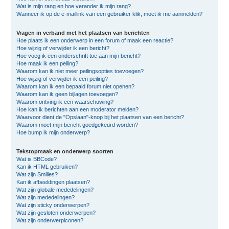
Wat is mijn rang en hoe verander ik mijn rang?
Wanneer ik op de e-maillink van een gebruiker klik, moet ik me aanmelden?
Vragen in verband met het plaatsen van berichten
Hoe plaats ik een onderwerp in een forum of maak een reactie?
Hoe wijzig of verwijder ik een bericht?
Hoe voeg ik een onderschrift toe aan mijn bericht?
Hoe maak ik een peiling?
Waarom kan ik niet meer peilingsopties toevoegen?
Hoe wijzig of verwijder ik een peiling?
Waarom kan ik een bepaald forum niet openen?
Waarom kan ik geen bijlagen toevoegen?
Waarom ontving ik een waarschuwing?
Hoe kan ik berichten aan een moderator melden?
Waarvoor dient de "Opslaan"-knop bij het plaatsen van een bericht?
Waarom moet mijn bericht goedgekeurd worden?
Hoe bump ik mijn onderwerp?
Tekstopmaak en onderwerp soorten
Wat is BBCode?
Kan ik HTML gebruiken?
Wat zijn Smilies?
Kan ik afbeeldingen plaatsen?
Wat zijn globale mededelingen?
Wat zijn mededelingen?
Wat zijn sticky onderwerpen?
Wat zijn gesloten onderwerpen?
Wat zijn onderwerpiconen?