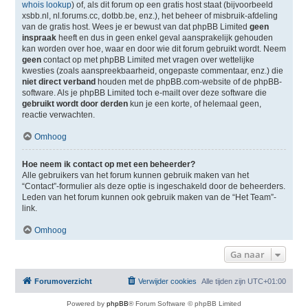
whois lookup
) of, als dit forum op een gratis host staat (bijvoorbeeld
xsbb.nl, nl.forums.cc, dotbb.be, enz.), het beheer of misbruik-afdeling
van de gratis host. Wees je er bewust van dat phpBB Limited
geen
inspraak
heeft en dus in geen enkel geval aansprakelijk gehouden
kan worden over hoe, waar en door wie dit forum gebruikt wordt. Neem
geen
contact op met phpBB Limited met vragen over wettelijke
kwesties (zoals aanspreekbaarheid, ongepaste commentaar, enz.) die
niet direct verband
houden met de phpBB.com-website of de phpBB-
software. Als je phpBB Limited toch e-mailt over deze software die
gebruikt wordt door derden
kun je een korte, of helemaal geen,
reactie verwachten.
Omhoog
Hoe neem ik contact op met een beheerder?
Alle gebruikers van het forum kunnen gebruik maken van het
“Contact”-formulier als deze optie is ingeschakeld door de beheerders.
Leden van het forum kunnen ook gebruik maken van de “Het Team”-
link.
Omhoog
Ga naar
Forumoverzicht
Verwijder cookies
Alle tijden zijn
UTC+01:00
Powered by
phpBB
® Forum Software © phpBB Limited