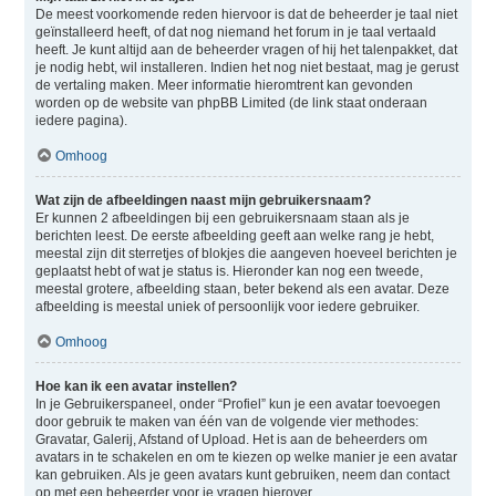
De meest voorkomende reden hiervoor is dat de beheerder je taal niet
geïnstalleerd heeft, of dat nog niemand het forum in je taal vertaald
heeft. Je kunt altijd aan de beheerder vragen of hij het talenpakket, dat
je nodig hebt, wil installeren. Indien het nog niet bestaat, mag je gerust
de vertaling maken. Meer informatie hieromtrent kan gevonden
worden op de website van phpBB Limited (de link staat onderaan
iedere pagina).
Omhoog
Wat zijn de afbeeldingen naast mijn gebruikersnaam?
Er kunnen 2 afbeeldingen bij een gebruikersnaam staan als je
berichten leest. De eerste afbeelding geeft aan welke rang je hebt,
meestal zijn dit sterretjes of blokjes die aangeven hoeveel berichten je
geplaatst hebt of wat je status is. Hieronder kan nog een tweede,
meestal grotere, afbeelding staan, beter bekend als een avatar. Deze
afbeelding is meestal uniek of persoonlijk voor iedere gebruiker.
Omhoog
Hoe kan ik een avatar instellen?
In je Gebruikerspaneel, onder “Profiel” kun je een avatar toevoegen
door gebruik te maken van één van de volgende vier methodes:
Gravatar, Galerij, Afstand of Upload. Het is aan de beheerders om
avatars in te schakelen en om te kiezen op welke manier je een avatar
kan gebruiken. Als je geen avatars kunt gebruiken, neem dan contact
op met een beheerder voor je vragen hierover.