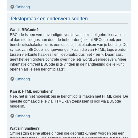
Omhoog
Tekstopmaak en onderwerp soorten
Wat is BBCode?
BBCode is een vereenvoudigde versie van html, het gebruik ervan is
al dan niet toegestaan door de beheerder (je kunt BBCode ook per
bericht uitschakelen, dit is een optie bij het plaatsen van je bericht). De
syntax van BBCode is ongeveer gelijk aan die van HTML, tags worden
tussen vierkante haakjes [ en ] geplaatst, dus niet < en >. Daarnaast
geeft het een grotere controle over hoe iets wordt weergegeven. Meer
informatie omtrent BBCode is te vinden in de handleiding die je kunt
openen als je een bericht plaatst.
Omhoog
Kan ik HTML gebruiken?
Nee, het is niet mogelijk om je bericht op te maken met HTML code. De
meeste opmaak die je via HTML kan toepassen is ook via BBCode
mogelijk.
Omhoog
Wat zijn Smilies?
Smilies zijn kleine afbeeldingen die gebruikt kunnen worden om een