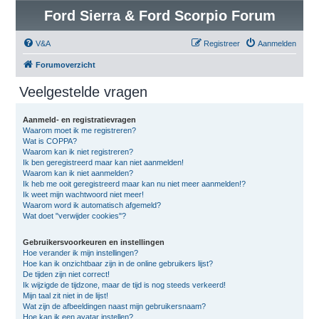
Ford Sierra & Ford Scorpio Forum
V&A
Registreer
Aanmelden
Forumoverzicht
Veelgestelde vragen
Aanmeld- en registratievragen
Waarom moet ik me registreren?
Wat is COPPA?
Waarom kan ik niet registreren?
Ik ben geregistreerd maar kan niet aanmelden!
Waarom kan ik niet aanmelden?
Ik heb me ooit geregistreerd maar kan nu niet meer aanmelden!?
Ik weet mijn wachtwoord niet meer!
Waarom word ik automatisch afgemeld?
Wat doet "verwijder cookies"?
Gebruikersvoorkeuren en instellingen
Hoe verander ik mijn instellingen?
Hoe kan ik onzichtbaar zijn in de online gebruikers lijst?
De tijden zijn niet correct!
Ik wijzigde de tijdzone, maar de tijd is nog steeds verkeerd!
Mijn taal zit niet in de lijst!
Wat zijn de afbeeldingen naast mijn gebruikersnaam?
Hoe kan ik een avatar instellen?