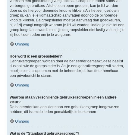
vereisen een goedkeuring van je lidmaatschap en hebben soms zelf
verborgen gebruikers. Als het een open groep is, kan je lid worden
door op de hiervoor dienende knop te klikken. Als het een gesloten
groep is, kan je je lidmaatschap aanvragen door op de bijhorende
knop te klikken. De groepsleider moet je aanvraag dan goedkeuren,
hij of zij vraagt mogelijk waarom je lid wil worden. Indien je niet tot een
groep toegelaten wordt, moet je de groepsleider niet lastig vallen, hij of
zij heeft een reden om je te weigeren.
Omhoog
Hoe word ik een groepsleider?
Gebruikersgroepen worden door de beheerder gemaakt, deze beslist
dus ook wie de groepsleider is. Als je een gebruikersgroep wil starten,
moet je contact opnemen met de beheerder, dit kan door hem/haar
een privébericht te sturen.
Omhoog
Waarom staan verschillende gebruikersgroepen in een andere
kleur?
De beheerder kan een kleur aan een gebruikersgroep toegewezen
hebben, dit is om de leden gemakkelijk te herkennen.
Omhoog
Wat is de "Standaard gebruikersgroep"?