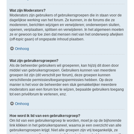
Wat zijn Moderators?
Moderators zijn gebruikers of gebruikersgroepen die in staan voor de
dagelijkse werking van het forum. Ze kunnen, in de forums die ze
modereren, berichten wijzigen en verwijderen; onderwerpen sluiten,
openen, verplaatsen, splitsen en verwijderen. In het algemeen moeten
ze er gewoon op toe zien dat mensen niet van het onderwerp afwijken
(
off-topic
gaan) of ongepaste inhoud plaatsen.
Omhoog
Wat zijn gebruikersgroepen?
Als de beheerder gebruikers wil groeperen, kan hij/zij dit doen door
middel van gebruikersgroepen. Gebruikers kunnen van meerdere
groepen lid zijn (dit verschilt per forum), deze groepen kunnen
verschillende permissies/toegangspermissies hebben. Op deze
manier is het voor de beheerder een stuk gemakkelijker meerdere
moderators aan een forum toe te wijzen, bepaalde gebruikers toegang
tot een privéforum te verlenen, enz.
Omhoog
Hoe word ik lid van een gebruikersgroep?
Om lid van een gebruikersgroep te worden, moet je op de bijhorende
link klikken in het gebruikerspaneel, waarna je een overzicht van alle
gebruikersgroepen krijgt. Niet alle groepen zijn vrij toegankelijk, ze