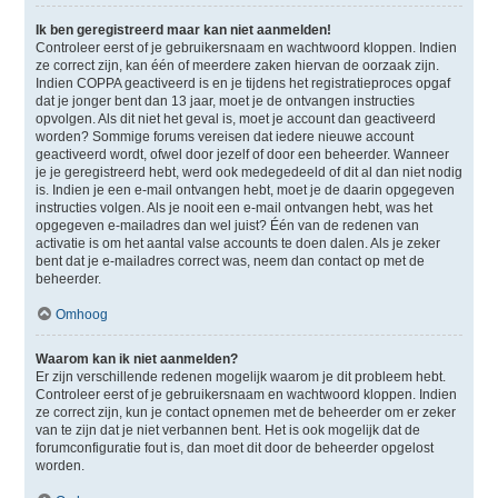
Ik ben geregistreerd maar kan niet aanmelden!
Controleer eerst of je gebruikersnaam en wachtwoord kloppen. Indien
ze correct zijn, kan één of meerdere zaken hiervan de oorzaak zijn.
Indien COPPA geactiveerd is en je tijdens het registratieproces opgaf
dat je jonger bent dan 13 jaar, moet je de ontvangen instructies
opvolgen. Als dit niet het geval is, moet je account dan geactiveerd
worden? Sommige forums vereisen dat iedere nieuwe account
geactiveerd wordt, ofwel door jezelf of door een beheerder. Wanneer
je je geregistreerd hebt, werd ook medegedeeld of dit al dan niet nodig
is. Indien je een e-mail ontvangen hebt, moet je de daarin opgegeven
instructies volgen. Als je nooit een e-mail ontvangen hebt, was het
opgegeven e-mailadres dan wel juist? Één van de redenen van
activatie is om het aantal valse accounts te doen dalen. Als je zeker
bent dat je e-mailadres correct was, neem dan contact op met de
beheerder.
Omhoog
Waarom kan ik niet aanmelden?
Er zijn verschillende redenen mogelijk waarom je dit probleem hebt.
Controleer eerst of je gebruikersnaam en wachtwoord kloppen. Indien
ze correct zijn, kun je contact opnemen met de beheerder om er zeker
van te zijn dat je niet verbannen bent. Het is ook mogelijk dat de
forumconfiguratie fout is, dan moet dit door de beheerder opgelost
worden.