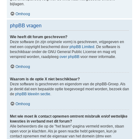
bijlagen.
Omhoog
phpBB vragen
Wie heeft dit forum geschreven?
Deze software (in zijn originele vorm) is geschreven, vrijgegeven en
met een copyright beschermd door
phpBB Limited
. De software is
beschikbaar onder de GNU General Public License en mag vrij
verspreid worden, raadpleeg
over phpBB
voor meer informatie.
Omhoog
Waarom is de optie X niet beschikbaar?
Deze software is geschreven en eigendom van de phpBB-Groep. Als
je denkt dat een bepaalde optie toegevoegd moet worden, bezoek dan
de
phpBB Ideeën sectie
.
Omhoog
Met wie moet ik contact opnemen omtrent misbruik en/of wettelijke
kwesties in verband met dit forum?
Alle beheerders die op de "het team"-pagina vermeld worden, staan
open voor je klachten. Als je geen reactie hebt gekregen, kun je
contact opnemen met de eigenaar van het domein (dmv een