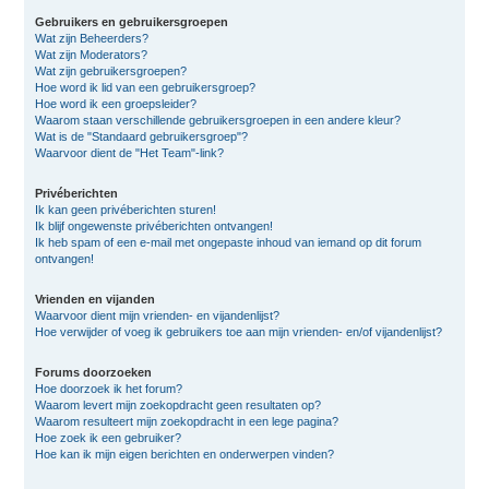
Gebruikers en gebruikersgroepen
Wat zijn Beheerders?
Wat zijn Moderators?
Wat zijn gebruikersgroepen?
Hoe word ik lid van een gebruikersgroep?
Hoe word ik een groepsleider?
Waarom staan verschillende gebruikersgroepen in een andere kleur?
Wat is de "Standaard gebruikersgroep"?
Waarvoor dient de "Het Team"-link?
Privéberichten
Ik kan geen privéberichten sturen!
Ik blijf ongewenste privéberichten ontvangen!
Ik heb spam of een e-mail met ongepaste inhoud van iemand op dit forum
ontvangen!
Vrienden en vijanden
Waarvoor dient mijn vrienden- en vijandenlijst?
Hoe verwijder of voeg ik gebruikers toe aan mijn vrienden- en/of vijandenlijst?
Forums doorzoeken
Hoe doorzoek ik het forum?
Waarom levert mijn zoekopdracht geen resultaten op?
Waarom resulteert mijn zoekopdracht in een lege pagina?
Hoe zoek ik een gebruiker?
Hoe kan ik mijn eigen berichten en onderwerpen vinden?