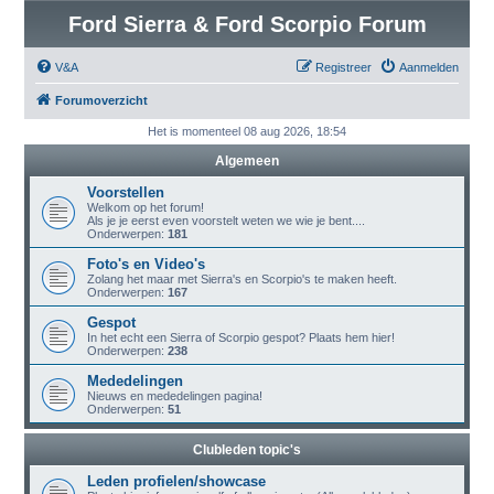
Ford Sierra & Ford Scorpio Forum
V&A
Registreer
Aanmelden
Forumoverzicht
Het is momenteel 08 aug 2026, 18:54
Algemeen
Voorstellen
Welkom op het forum!
Als je je eerst even voorstelt weten we wie je bent....
Onderwerpen:
181
Foto's en Video's
Zolang het maar met Sierra's en Scorpio's te maken heeft.
Onderwerpen:
167
Gespot
In het echt een Sierra of Scorpio gespot? Plaats hem hier!
Onderwerpen:
238
Mededelingen
Nieuws en mededelingen pagina!
Onderwerpen:
51
Clubleden topic's
Leden profielen/showcase