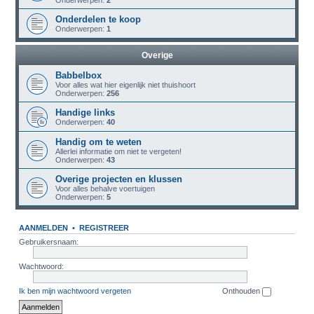
Onderwerpen:
2
Onderdelen te koop
Onderwerpen:
1
Overige
Babbelbox
Voor alles wat hier eigenlijk niet thuishoort
Onderwerpen:
256
Handige links
Onderwerpen:
40
Handig om te weten
Allerlei informatie om niet te vergeten!
Onderwerpen:
43
Overige projecten en klussen
Voor alles behalve voertuigen
Onderwerpen:
5
AANMELDEN
•
REGISTREER
Gebruikersnaam:
Wachtwoord:
Ik ben mijn wachtwoord vergeten
Onthouden