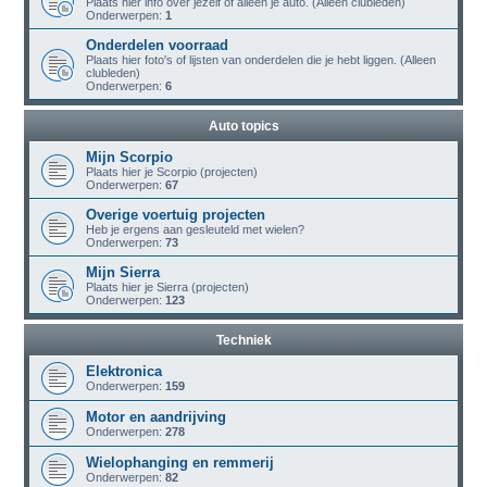
Plaats hier info over jezelf of alleen je auto. (Alleen clubleden)
Onderwerpen:
1
Onderdelen voorraad
Plaats hier foto's of lijsten van onderdelen die je hebt liggen. (Alleen
clubleden)
Onderwerpen:
6
Auto topics
Mijn Scorpio
Plaats hier je Scorpio (projecten)
Onderwerpen:
67
Overige voertuig projecten
Heb je ergens aan gesleuteld met wielen?
Onderwerpen:
73
Mijn Sierra
Plaats hier je Sierra (projecten)
Onderwerpen:
123
Techniek
Elektronica
Onderwerpen:
159
Motor en aandrijving
Onderwerpen:
278
Wielophanging en remmerij
Onderwerpen:
82