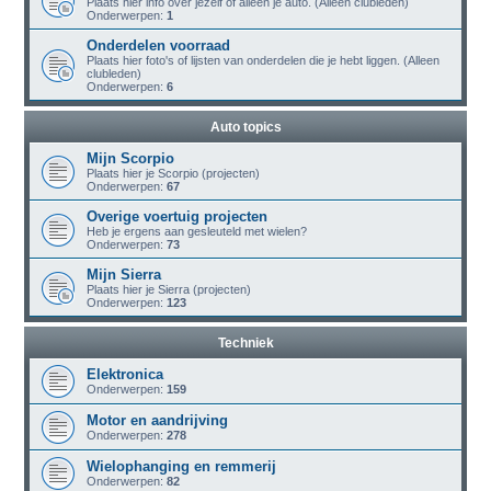
Plaats hier info over jezelf of alleen je auto. (Alleen clubleden)
Onderwerpen:
1
Onderdelen voorraad
Plaats hier foto's of lijsten van onderdelen die je hebt liggen. (Alleen
clubleden)
Onderwerpen:
6
Auto topics
Mijn Scorpio
Plaats hier je Scorpio (projecten)
Onderwerpen:
67
Overige voertuig projecten
Heb je ergens aan gesleuteld met wielen?
Onderwerpen:
73
Mijn Sierra
Plaats hier je Sierra (projecten)
Onderwerpen:
123
Techniek
Elektronica
Onderwerpen:
159
Motor en aandrijving
Onderwerpen:
278
Wielophanging en remmerij
Onderwerpen:
82