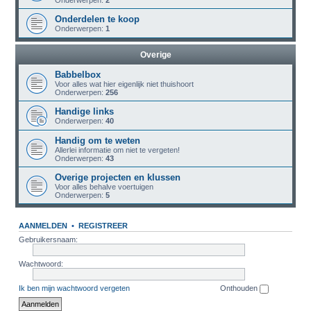
Onderwerpen:
2
Onderdelen te koop
Onderwerpen:
1
Overige
Babbelbox
Voor alles wat hier eigenlijk niet thuishoort
Onderwerpen:
256
Handige links
Onderwerpen:
40
Handig om te weten
Allerlei informatie om niet te vergeten!
Onderwerpen:
43
Overige projecten en klussen
Voor alles behalve voertuigen
Onderwerpen:
5
AANMELDEN
•
REGISTREER
Gebruikersnaam:
Wachtwoord:
Ik ben mijn wachtwoord vergeten
Onthouden