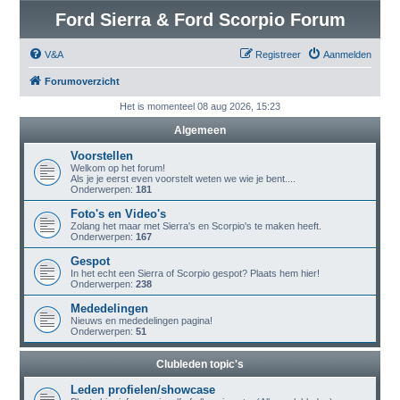
Ford Sierra & Ford Scorpio Forum
V&A
Registreer
Aanmelden
Forumoverzicht
Het is momenteel 08 aug 2026, 15:23
Algemeen
Voorstellen
Welkom op het forum!
Als je je eerst even voorstelt weten we wie je bent....
Onderwerpen:
181
Foto's en Video's
Zolang het maar met Sierra's en Scorpio's te maken heeft.
Onderwerpen:
167
Gespot
In het echt een Sierra of Scorpio gespot? Plaats hem hier!
Onderwerpen:
238
Mededelingen
Nieuws en mededelingen pagina!
Onderwerpen:
51
Clubleden topic's
Leden profielen/showcase