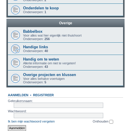
Onderwerpen:
2
Onderdelen te koop
Onderwerpen:
1
Overige
Babbelbox
Voor alles wat hier eigenlijk niet thuishoort
Onderwerpen:
256
Handige links
Onderwerpen:
40
Handig om te weten
Allerlei informatie om niet te vergeten!
Onderwerpen:
43
Overige projecten en klussen
Voor alles behalve voertuigen
Onderwerpen:
5
AANMELDEN
•
REGISTREER
Gebruikersnaam:
Wachtwoord:
Ik ben mijn wachtwoord vergeten
Onthouden