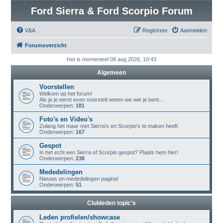
Ford Sierra & Ford Scorpio Forum
V&A
Registreer
Aanmelden
Forumoverzicht
Het is momenteel 08 aug 2026, 10:43
Algemeen
Voorstellen
Welkom op het forum!
Als je je eerst even voorstelt weten we wie je bent....
Onderwerpen:
181
Foto's en Video's
Zolang het maar met Sierra's en Scorpio's te maken heeft.
Onderwerpen:
167
Gespot
In het echt een Sierra of Scorpio gespot? Plaats hem hier!
Onderwerpen:
238
Mededelingen
Nieuws en mededelingen pagina!
Onderwerpen:
51
Clubleden topic's
Leden profielen/showcase