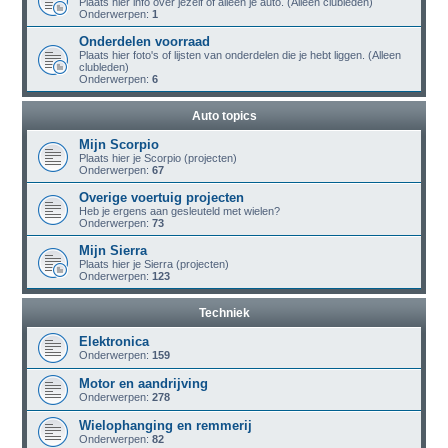
Plaats hier info over jezelf of alleen je auto. (Alleen clubleden)
Onderwerpen:
1
Onderdelen voorraad
Plaats hier foto's of lijsten van onderdelen die je hebt liggen. (Alleen
clubleden)
Onderwerpen:
6
Auto topics
Mijn Scorpio
Plaats hier je Scorpio (projecten)
Onderwerpen:
67
Overige voertuig projecten
Heb je ergens aan gesleuteld met wielen?
Onderwerpen:
73
Mijn Sierra
Plaats hier je Sierra (projecten)
Onderwerpen:
123
Techniek
Elektronica
Onderwerpen:
159
Motor en aandrijving
Onderwerpen:
278
Wielophanging en remmerij
Onderwerpen:
82