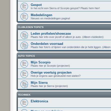
Gespot
In het echt een Sierra of Scorpio gespot? Plaats hem hier!
Mededelingen
Nieuws en mededelingen pagina!
CLUBLEDEN TOPIC'S
Leden profielen/showcase
Plaats hier info over jezelf of alleen je auto. (Alleen clubleden)
Onderdelen voorraad
Plaats hier foto's of lijsten van onderdelen die je hebt liggen. (Allee
AUTO TOPICS
Mijn Scorpio
Plaats hier je Scorpio (projecten)
Overige voertuig projecten
Heb je ergens aan gesleuteld met wielen?
Mijn Sierra
Plaats hier je Sierra (projecten)
TECHNIEK
Elektronica