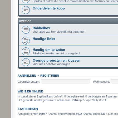
Spullen of auto's die direct te maken hebben met Sierra's en Scorpi
Onderdelen te koop
OVERIGE
Babbelbox
Voor alles wat hier eigenlijk niet thuishoort
Handige links
Handig om te weten
Allerlei informatie om niet te vergeten!
Overige projecten en klussen
Voor alles behalve voertuigen
AANMELDEN
•
REGISTREER
Gebruikersnaam:
Wachtwoord:
WIE IS ER ONLINE
In totaal zijn er
2
gebruikers online :: 0 geregistreerd, 0 verborgen en 2 gasten 
Het grootste aantal gebruikers online was
1314
op 27 apr 2026, 05:11
STATISTIEKEN
Aantal berichten
96987
• Aantal onderwerpen
3402
• Aantal leden
333
• Ons nie