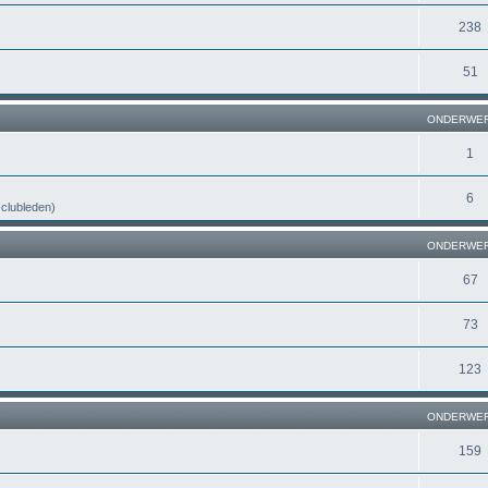
238
51
ONDERWE
1
6
n clubleden)
ONDERWE
67
73
123
ONDERWE
159