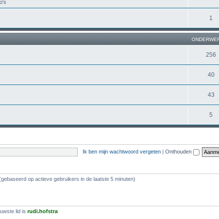
o's
1
ONDERWE
256
40
43
5
Ik ben mijn wachtwoord vergeten
|
Onthouden
(gebaseerd op actieve gebruikers in de laatste 5 minuten)
uwste lid is
rudi.hofstra