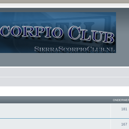
ONDERWE
181
167