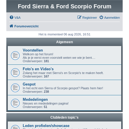
Ford Sierra & Ford Scorpio Forum
V&A
Registreer
Aanmelden
Forumoverzicht
Het is momenteel 06 aug 2026, 16:51
Algemeen
Voorstellen
Welkom op het forum!
Als je je eerst even voorstelt weten we wie je bent....
Onderwerpen:
181
Foto's en Video's
Zolang het maar met Sierra's en Scorpio's te maken heeft.
Onderwerpen:
167
Gespot
In het echt een Sierra of Scorpio gespot? Plaats hem hier!
Onderwerpen:
238
Mededelingen
Nieuws en mededelingen pagina!
Onderwerpen:
51
Clubleden topic's
Leden profielen/showcase