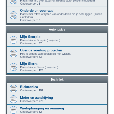
Plaats hier info over jezelf of alleen je auto. (Alleen clubleden)
Onderwerpen:
1
Onderdelen voorraad
Plaats hier foto's of lijsten van onderdelen die je hebt liggen. (Alleen
clubleden)
Onderwerpen:
6
Auto topics
Mijn Scorpio
Plaats hier je Scorpio (projecten)
Onderwerpen:
67
Overige voertuig projecten
Heb je ergens aan gesleuteld met wielen?
Onderwerpen:
73
Mijn Sierra
Plaats hier je Sierra (projecten)
Onderwerpen:
123
Techniek
Elektronica
Onderwerpen:
159
Motor en aandrijving
Onderwerpen:
278
Wielophanging en remmerij
Onderwerpen:
82