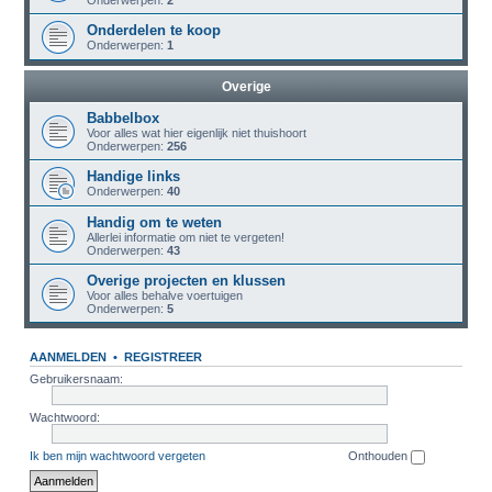
Onderwerpen:
2
Onderdelen te koop
Onderwerpen:
1
Overige
Babbelbox
Voor alles wat hier eigenlijk niet thuishoort
Onderwerpen:
256
Handige links
Onderwerpen:
40
Handig om te weten
Allerlei informatie om niet te vergeten!
Onderwerpen:
43
Overige projecten en klussen
Voor alles behalve voertuigen
Onderwerpen:
5
AANMELDEN
•
REGISTREER
Gebruikersnaam:
Wachtwoord:
Ik ben mijn wachtwoord vergeten
Onthouden