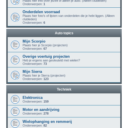
Plaats hier info over jezelf of alleen je auto. (Alleen clubleden)
Onderwerpen:
1
Onderdelen voorraad
Plaats hier foto's of lijsten van onderdelen die je hebt liggen. (Alleen
clubleden)
Onderwerpen:
6
Auto topics
Mijn Scorpio
Plaats hier je Scorpio (projecten)
Onderwerpen:
67
Overige voertuig projecten
Heb je ergens aan gesleuteld met wielen?
Onderwerpen:
73
Mijn Sierra
Plaats hier je Sierra (projecten)
Onderwerpen:
123
Techniek
Elektronica
Onderwerpen:
159
Motor en aandrijving
Onderwerpen:
278
Wielophanging en remmerij
Onderwerpen:
82