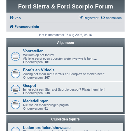
Ford Sierra & Ford Scorpio Forum
V&A
Registreer
Aanmelden
Forumoverzicht
Het is momenteel 07 aug 2026, 08:16
Algemeen
Voorstellen
Welkom op het forum!
Als je je eerst even voorstelt weten we wie je bent....
Onderwerpen:
181
Foto's en Video's
Zolang het maar met Sierra's en Scorpio's te maken heeft.
Onderwerpen:
167
Gespot
In het echt een Sierra of Scorpio gespot? Plaats hem hier!
Onderwerpen:
238
Mededelingen
Nieuws en mededelingen pagina!
Onderwerpen:
51
Clubleden topic's
Leden profielen/showcase