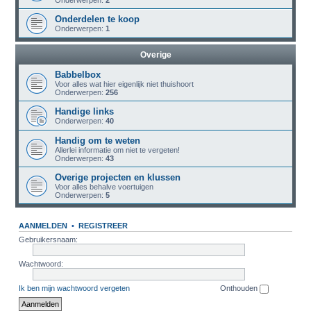
Onderwerpen:
2
Onderdelen te koop
Onderwerpen:
1
Overige
Babbelbox
Voor alles wat hier eigenlijk niet thuishoort
Onderwerpen:
256
Handige links
Onderwerpen:
40
Handig om te weten
Allerlei informatie om niet te vergeten!
Onderwerpen:
43
Overige projecten en klussen
Voor alles behalve voertuigen
Onderwerpen:
5
AANMELDEN
•
REGISTREER
Gebruikersnaam:
Wachtwoord:
Ik ben mijn wachtwoord vergeten
Onthouden