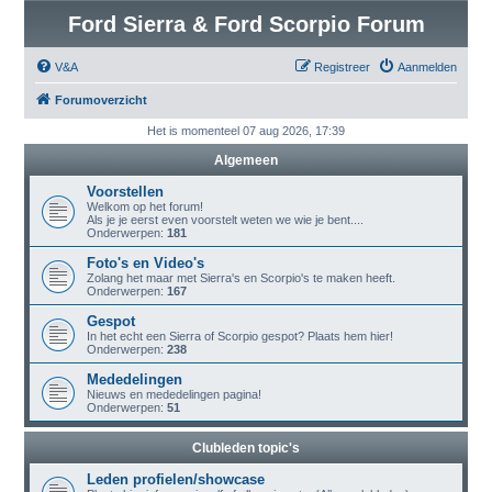
Ford Sierra & Ford Scorpio Forum
V&A
Registreer
Aanmelden
Forumoverzicht
Het is momenteel 07 aug 2026, 17:39
Algemeen
Voorstellen
Welkom op het forum!
Als je je eerst even voorstelt weten we wie je bent....
Onderwerpen:
181
Foto's en Video's
Zolang het maar met Sierra's en Scorpio's te maken heeft.
Onderwerpen:
167
Gespot
In het echt een Sierra of Scorpio gespot? Plaats hem hier!
Onderwerpen:
238
Mededelingen
Nieuws en mededelingen pagina!
Onderwerpen:
51
Clubleden topic's
Leden profielen/showcase