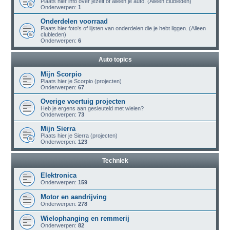
Plaats hier info over jezelf of alleen je auto. (Alleen clubleden)
Onderwerpen:
1
Onderdelen voorraad
Plaats hier foto's of lijsten van onderdelen die je hebt liggen. (Alleen
clubleden)
Onderwerpen:
6
Auto topics
Mijn Scorpio
Plaats hier je Scorpio (projecten)
Onderwerpen:
67
Overige voertuig projecten
Heb je ergens aan gesleuteld met wielen?
Onderwerpen:
73
Mijn Sierra
Plaats hier je Sierra (projecten)
Onderwerpen:
123
Techniek
Elektronica
Onderwerpen:
159
Motor en aandrijving
Onderwerpen:
278
Wielophanging en remmerij
Onderwerpen:
82