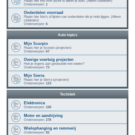
Plaats hier info over jezelf of alleen je auto. (Alleen clubleden)
Onderwerpen:
1
Onderdelen voorraad
Plaats hier foto's of lijsten van onderdelen die je hebt liggen. (Alleen
clubleden)
Onderwerpen:
6
Auto topics
Mijn Scorpio
Plaats hier je Scorpio (projecten)
Onderwerpen:
67
Overige voertuig projecten
Heb je ergens aan gesleuteld met wielen?
Onderwerpen:
73
Mijn Sierra
Plaats hier je Sierra (projecten)
Onderwerpen:
123
Techniek
Elektronica
Onderwerpen:
159
Motor en aandrijving
Onderwerpen:
278
Wielophanging en remmerij
Onderwerpen:
82