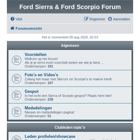
Ford Sierra & Ford Scorpio Forum
V&A
Registreer
Aanmelden
Forumoverzicht
Het is momenteel 09 aug 2026, 02:53
Algemeen
Voorstellen
Welkom op het forum!
Als je je eerst even voorstelt weten we wie je bent....
Onderwerpen:
181
Foto's en Video's
Zolang het maar met Sierra's en Scorpio's te maken heeft.
Onderwerpen:
167
Gespot
In het echt een Sierra of Scorpio gespot? Plaats hem hier!
Onderwerpen:
238
Mededelingen
Nieuws en mededelingen pagina!
Onderwerpen:
51
Clubleden topic's
Leden profielen/showcase