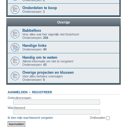
Onderwerpen:
2
Onderdelen te koop
Onderwerpen:
1
Overige
Babbelbox
Voor alles wat hier eigenlijk niet thuishoort
Onderwerpen:
256
Handige links
Onderwerpen:
40
Handig om te weten
Allerlei informatie om niet te vergeten!
Onderwerpen:
43
Overige projecten en klussen
Voor alles behalve voertuigen
Onderwerpen:
5
AANMELDEN
•
REGISTREER
Gebruikersnaam:
Wachtwoord:
Ik ben mijn wachtwoord vergeten
Onthouden