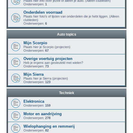
Plaats hier info over jezelf of alleen je auto. (Alleen clubleden)
Onderwerpen:
1
Onderdelen voorraad
Plaats hier foto's of lijsten van onderdelen die je hebt liggen. (Alleen
clubleden)
Onderwerpen:
6
Auto topics
Mijn Scorpio
Plaats hier je Scorpio (projecten)
Onderwerpen:
67
Overige voertuig projecten
Heb je ergens aan gesleuteld met wielen?
Onderwerpen:
73
Mijn Sierra
Plaats hier je Sierra (projecten)
Onderwerpen:
123
Techniek
Elektronica
Onderwerpen:
159
Motor en aandrijving
Onderwerpen:
278
Wielophanging en remmerij
Onderwerpen:
82