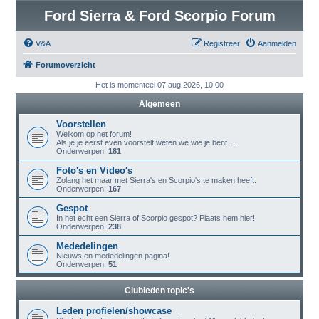
Ford Sierra & Ford Scorpio Forum
V&A
Registreer
Aanmelden
Forumoverzicht
Het is momenteel 07 aug 2026, 10:00
Algemeen
Voorstellen
Welkom op het forum!
Als je je eerst even voorstelt weten we wie je bent....
Onderwerpen:
181
Foto's en Video's
Zolang het maar met Sierra's en Scorpio's te maken heeft.
Onderwerpen:
167
Gespot
In het echt een Sierra of Scorpio gespot? Plaats hem hier!
Onderwerpen:
238
Mededelingen
Nieuws en mededelingen pagina!
Onderwerpen:
51
Clubleden topic's
Leden profielen/showcase