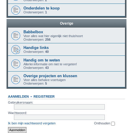
Onderwerpen:
2
Onderdelen te koop
Onderwerpen:
1
Overige
Babbelbox
Voor alles wat hier eigenlijk niet thuishoort
Onderwerpen:
256
Handige links
Onderwerpen:
40
Handig om te weten
Allerlei informatie om niet te vergeten!
Onderwerpen:
43
Overige projecten en klussen
Voor alles behalve voertuigen
Onderwerpen:
5
AANMELDEN
•
REGISTREER
Gebruikersnaam:
Wachtwoord:
Ik ben mijn wachtwoord vergeten
Onthouden