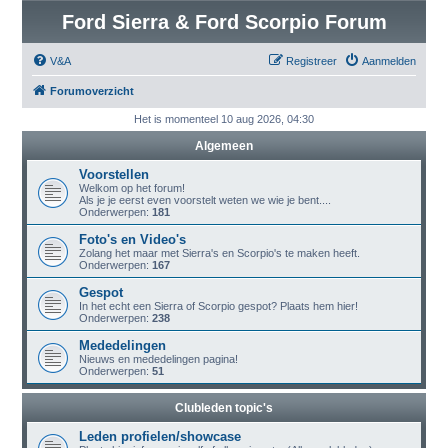
Ford Sierra & Ford Scorpio Forum
V&A
Registreer
Aanmelden
Forumoverzicht
Het is momenteel 10 aug 2026, 04:30
Algemeen
Voorstellen
Welkom op het forum!
Als je je eerst even voorstelt weten we wie je bent....
Onderwerpen:
181
Foto's en Video's
Zolang het maar met Sierra's en Scorpio's te maken heeft.
Onderwerpen:
167
Gespot
In het echt een Sierra of Scorpio gespot? Plaats hem hier!
Onderwerpen:
238
Mededelingen
Nieuws en mededelingen pagina!
Onderwerpen:
51
Clubleden topic's
Leden profielen/showcase