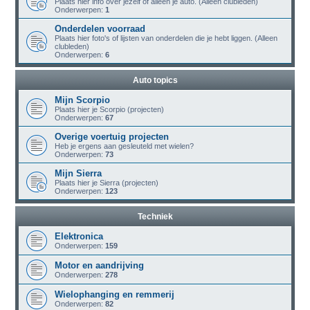
Plaats hier info over jezelf of alleen je auto. (Alleen clubleden)
Onderwerpen:
1
Onderdelen voorraad
Plaats hier foto's of lijsten van onderdelen die je hebt liggen. (Alleen
clubleden)
Onderwerpen:
6
Auto topics
Mijn Scorpio
Plaats hier je Scorpio (projecten)
Onderwerpen:
67
Overige voertuig projecten
Heb je ergens aan gesleuteld met wielen?
Onderwerpen:
73
Mijn Sierra
Plaats hier je Sierra (projecten)
Onderwerpen:
123
Techniek
Elektronica
Onderwerpen:
159
Motor en aandrijving
Onderwerpen:
278
Wielophanging en remmerij
Onderwerpen:
82