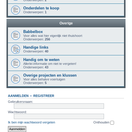
Onderwerpen:
2
Onderdelen te koop
Onderwerpen:
1
Overige
Babbelbox
Voor alles wat hier eigenlijk niet thuishoort
Onderwerpen:
256
Handige links
Onderwerpen:
40
Handig om te weten
Allerlei informatie om niet te vergeten!
Onderwerpen:
43
Overige projecten en klussen
Voor alles behalve voertuigen
Onderwerpen:
5
AANMELDEN
•
REGISTREER
Gebruikersnaam:
Wachtwoord:
Ik ben mijn wachtwoord vergeten
Onthouden