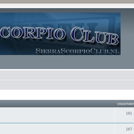
ONDERWE
181
167