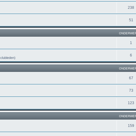
238
51
ONDERWE
1
6
n clubleden)
ONDERWE
67
73
123
ONDERWE
159