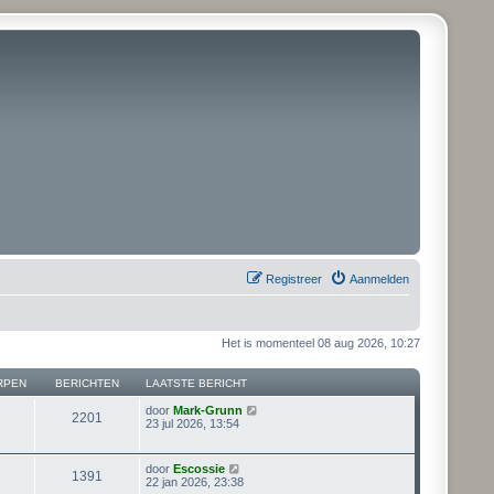
Registreer
Aanmelden
Het is momenteel 08 aug 2026, 10:27
RPEN
BERICHTEN
LAATSTE BERICHT
B
door
Mark-Grunn
2201
e
23 jul 2026, 13:54
k
i
j
B
door
Escossie
1391
k
e
22 jan 2026, 23:38
l