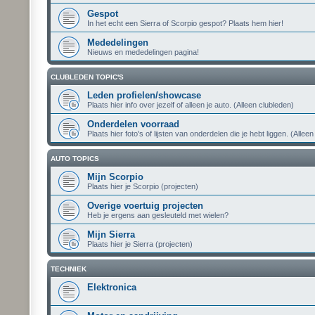
Gespot
In het echt een Sierra of Scorpio gespot? Plaats hem hier!
Mededelingen
Nieuws en mededelingen pagina!
CLUBLEDEN TOPIC'S
Leden profielen/showcase
Plaats hier info over jezelf of alleen je auto. (Alleen clubleden)
Onderdelen voorraad
Plaats hier foto's of lijsten van onderdelen die je hebt liggen. (Allee
AUTO TOPICS
Mijn Scorpio
Plaats hier je Scorpio (projecten)
Overige voertuig projecten
Heb je ergens aan gesleuteld met wielen?
Mijn Sierra
Plaats hier je Sierra (projecten)
TECHNIEK
Elektronica