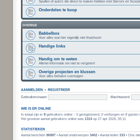
Spullen of auto's die direct te maken hebben met Sierra's en Scorpi
Onderdelen te koop
OVERIGE
Babbelbox
Voor alles wat hier eigenlijk niet thuishoort
Handige links
Handig om te weten
Allerlei informatie om niet te vergeten!
Overige projecten en klussen
Voor alles behalve voertuigen
AANMELDEN
•
REGISTREER
Gebruikersnaam:
Wachtwoord:
WIE IS ER ONLINE
In totaal zijn er
8
gebruikers online :: 0 geregistreerd, 0 verborgen en 8 gasten 
Het grootste aantal gebruikers online was
1314
op 27 apr 2026, 05:11
STATISTIEKEN
Aantal berichten
96987
• Aantal onderwerpen
3402
• Aantal leden
333
• Ons nie