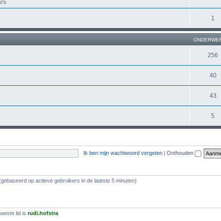
o's
1
ONDERWE
256
40
43
5
Ik ben mijn wachtwoord vergeten
|
Onthouden
(gebaseerd op actieve gebruikers in de laatste 5 minuten)
uwste lid is
rudi.hofstra