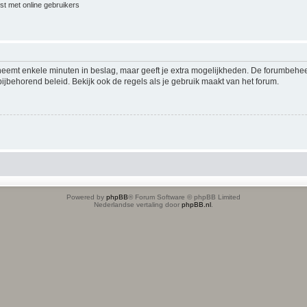
jst met online gebruikers
 neemt enkele minuten in beslag, maar geeft je extra mogelijkheden. De forumbehe
ijbehorend beleid. Bekijk ook de regels als je gebruik maakt van het forum.
Powered by
phpBB
® Forum Software © phpBB Limited
Nederlandse vertaling door
phpBB.nl
.