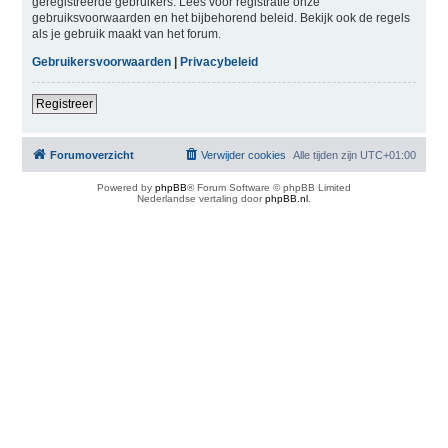
geregistreerde gebruikers. Lees voor registratie onze
gebruiksvoorwaarden en het bijbehorend beleid. Bekijk ook de regels
als je gebruik maakt van het forum.
Gebruikersvoorwaarden
|
Privacybeleid
Registreer
Forumoverzicht
Verwijder cookies
Alle tijden zijn
UTC+01:00
Powered by
phpBB
® Forum Software © phpBB Limited
Nederlandse vertaling door
phpBB.nl
.