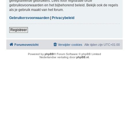
geregistreerde gebruikers. Lees voor registratie onze
gebruiksvoorwaarden en het bijbehorend beleid. Bekijk ook de regels
als je gebruik maakt van het forum.
Gebruikersvoorwaarden
|
Privacybeleid
Registreer
Forumoverzicht
Verwijder cookies
Alle tijden zijn
UTC+01:00
Powered by
phpBB
® Forum Software © phpBB Limited
Nederlandse vertaling door
phpBB.nl
.