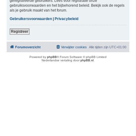
geregistreerde gebruikers. Lees voor registratie onze
gebruiksvoorwaarden en het bijbehorend beleid. Bekijk ook de regels
als je gebruik maakt van het forum.
Gebruikersvoorwaarden
|
Privacybeleid
Registreer
Forumoverzicht
Verwijder cookies
Alle tijden zijn
UTC+01:00
Powered by
phpBB
® Forum Software © phpBB Limited
Nederlandse vertaling door
phpBB.nl
.