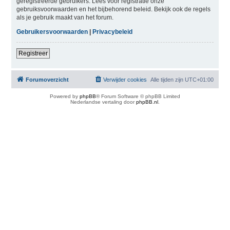
geregistreerde gebruikers. Lees voor registratie onze
gebruiksvoorwaarden en het bijbehorend beleid. Bekijk ook de regels
als je gebruik maakt van het forum.
Gebruikersvoorwaarden
|
Privacybeleid
Registreer
Forumoverzicht
Verwijder cookies
Alle tijden zijn
UTC+01:00
Powered by
phpBB
® Forum Software © phpBB Limited
Nederlandse vertaling door
phpBB.nl
.