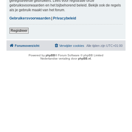
geregistreerde gebruikers. Lees voor registratie onze
gebruiksvoorwaarden en het bijbehorend beleid. Bekijk ook de regels
als je gebruik maakt van het forum.
Gebruikersvoorwaarden
|
Privacybeleid
Registreer
Forumoverzicht
Verwijder cookies
Alle tijden zijn
UTC+01:00
Powered by
phpBB
® Forum Software © phpBB Limited
Nederlandse vertaling door
phpBB.nl
.