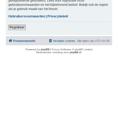
geregistreerde gebruikers. Lees voor registratie onze
gebruiksvoorwaarden en het bijbehorend beleid. Bekijk ook de regels
als je gebruik maakt van het forum.
Gebruikersvoorwaarden
|
Privacybeleid
Registreer
Forumoverzicht
Verwijder cookies
Alle tijden zijn
UTC+01:00
Powered by
phpBB
® Forum Software © phpBB Limited
Nederlandse vertaling door
phpBB.nl
.