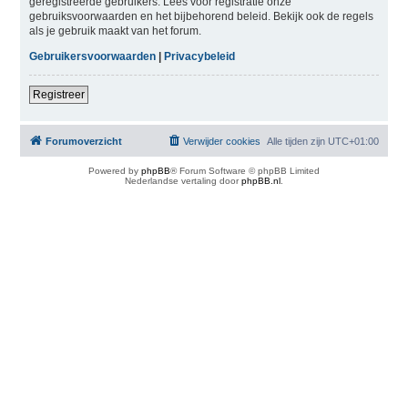
geregistreerde gebruikers. Lees voor registratie onze
gebruiksvoorwaarden en het bijbehorend beleid. Bekijk ook de regels
als je gebruik maakt van het forum.
Gebruikersvoorwaarden
|
Privacybeleid
Registreer
Forumoverzicht
Verwijder cookies
Alle tijden zijn
UTC+01:00
Powered by
phpBB
® Forum Software © phpBB Limited
Nederlandse vertaling door
phpBB.nl
.