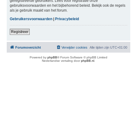
geregistreerde gebruikers. Lees voor registratie onze
gebruiksvoorwaarden en het bijbehorend beleid. Bekijk ook de regels
als je gebruik maakt van het forum.
Gebruikersvoorwaarden
|
Privacybeleid
Registreer
Forumoverzicht
Verwijder cookies
Alle tijden zijn
UTC+01:00
Powered by
phpBB
® Forum Software © phpBB Limited
Nederlandse vertaling door
phpBB.nl
.