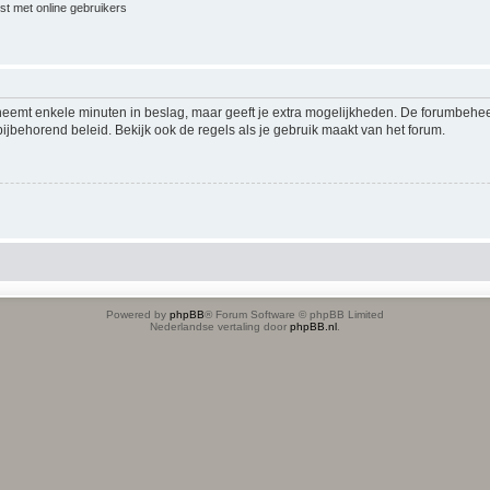
jst met online gebruikers
 neemt enkele minuten in beslag, maar geeft je extra mogelijkheden. De forumbehe
ijbehorend beleid. Bekijk ook de regels als je gebruik maakt van het forum.
Powered by
phpBB
® Forum Software © phpBB Limited
Nederlandse vertaling door
phpBB.nl
.