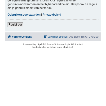
geregistreerde gebruikers. Lees voor registratie onze
gebruiksvoorwaarden en het bijbehorend beleid. Bekijk ook de regels
als je gebruik maakt van het forum.
Gebruikersvoorwaarden
|
Privacybeleid
Registreer
Forumoverzicht
Verwijder cookies
Alle tijden zijn
UTC+01:00
Powered by
phpBB
® Forum Software © phpBB Limited
Nederlandse vertaling door
phpBB.nl
.