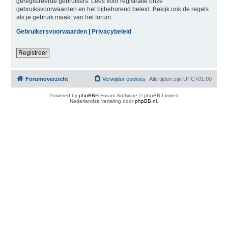
geregistreerde gebruikers. Lees voor registratie onze
gebruiksvoorwaarden en het bijbehorend beleid. Bekijk ook de regels
als je gebruik maakt van het forum.
Gebruikersvoorwaarden
|
Privacybeleid
Registreer
Forumoverzicht
Verwijder cookies
Alle tijden zijn
UTC+01:00
Powered by
phpBB
® Forum Software © phpBB Limited
Nederlandse vertaling door
phpBB.nl
.