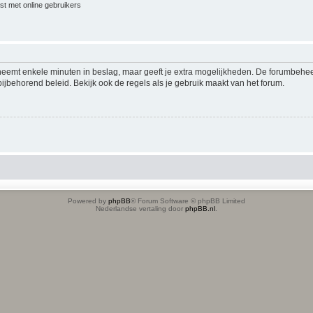
jst met online gebruikers
 neemt enkele minuten in beslag, maar geeft je extra mogelijkheden. De forumbehe
ijbehorend beleid. Bekijk ook de regels als je gebruik maakt van het forum.
Powered by
phpBB
® Forum Software © phpBB Limited
Nederlandse vertaling door
phpBB.nl
.