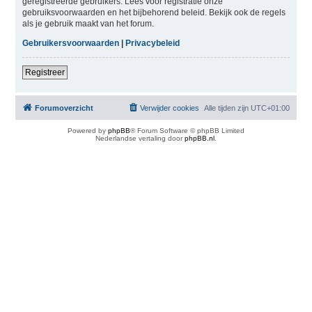
geregistreerde gebruikers. Lees voor registratie onze
gebruiksvoorwaarden en het bijbehorend beleid. Bekijk ook de regels
als je gebruik maakt van het forum.
Gebruikersvoorwaarden
|
Privacybeleid
Registreer
Forumoverzicht
Verwijder cookies
Alle tijden zijn
UTC+01:00
Powered by
phpBB
® Forum Software © phpBB Limited
Nederlandse vertaling door
phpBB.nl
.