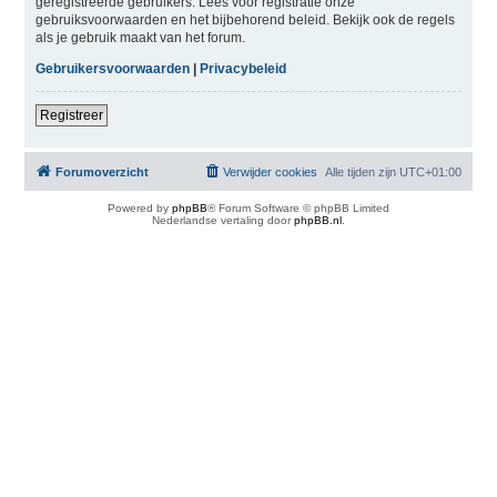
geregistreerde gebruikers. Lees voor registratie onze
gebruiksvoorwaarden en het bijbehorend beleid. Bekijk ook de regels
als je gebruik maakt van het forum.
Gebruikersvoorwaarden
|
Privacybeleid
Registreer
Forumoverzicht
Verwijder cookies
Alle tijden zijn
UTC+01:00
Powered by
phpBB
® Forum Software © phpBB Limited
Nederlandse vertaling door
phpBB.nl
.