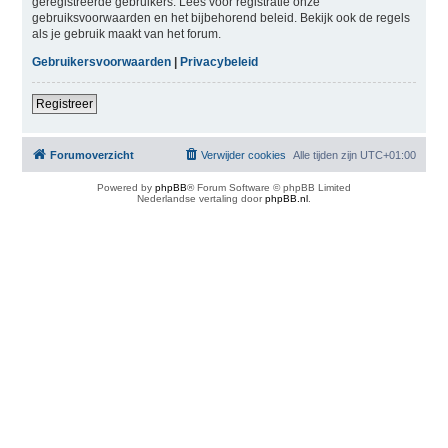
geregistreerde gebruikers. Lees voor registratie onze
gebruiksvoorwaarden en het bijbehorend beleid. Bekijk ook de regels
als je gebruik maakt van het forum.
Gebruikersvoorwaarden
|
Privacybeleid
Registreer
Forumoverzicht
Verwijder cookies
Alle tijden zijn
UTC+01:00
Powered by
phpBB
® Forum Software © phpBB Limited
Nederlandse vertaling door
phpBB.nl
.