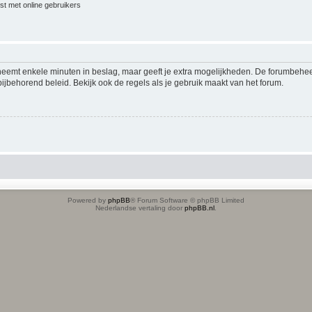
jst met online gebruikers
 neemt enkele minuten in beslag, maar geeft je extra mogelijkheden. De forumbehe
ijbehorend beleid. Bekijk ook de regels als je gebruik maakt van het forum.
Powered by
phpBB
® Forum Software © phpBB Limited
Nederlandse vertaling door
phpBB.nl
.