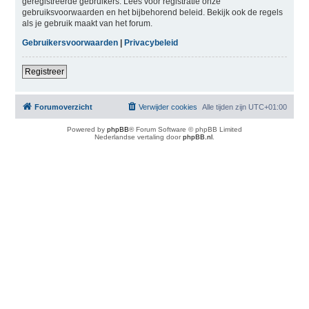
geregistreerde gebruikers. Lees voor registratie onze
gebruiksvoorwaarden en het bijbehorend beleid. Bekijk ook de regels
als je gebruik maakt van het forum.
Gebruikersvoorwaarden
|
Privacybeleid
Registreer
Forumoverzicht
Verwijder cookies
Alle tijden zijn
UTC+01:00
Powered by
phpBB
® Forum Software © phpBB Limited
Nederlandse vertaling door
phpBB.nl
.