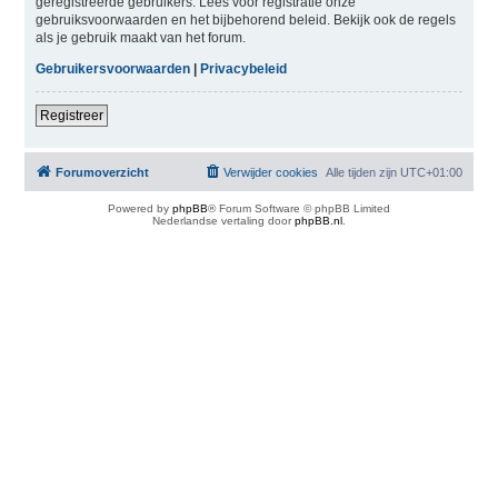
geregistreerde gebruikers. Lees voor registratie onze
gebruiksvoorwaarden en het bijbehorend beleid. Bekijk ook de regels
als je gebruik maakt van het forum.
Gebruikersvoorwaarden
|
Privacybeleid
Registreer
Forumoverzicht
Verwijder cookies
Alle tijden zijn
UTC+01:00
Powered by
phpBB
® Forum Software © phpBB Limited
Nederlandse vertaling door
phpBB.nl
.